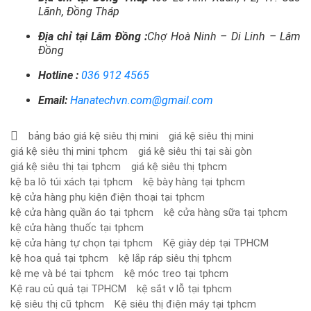
Lãnh, Đồng Tháp
Địa chỉ tại Lâm Đồng :
Chợ Hoà Ninh – Di Linh – Lâm
Đồng
Hotline :
036 912 4565
Email:
Hanatechvn.com@gmail.com
bảng báo giá kệ siêu thị mini
giá kệ siêu thị mini
giá kệ siêu thị mini tphcm
giá kệ siêu thị tại sài gòn
giá kệ siêu thị tại tphcm
giá kệ siêu thị tphcm
kệ ba lô túi xách tại tphcm
kệ bày hàng tại tphcm
kệ cửa hàng phụ kiện điện thoại tại tphcm
kệ cửa hàng quần áo tại tphcm
kệ cửa hàng sữa tại tphcm
kệ cửa hàng thuốc tại tphcm
kệ cửa hàng tự chọn tại tphcm
Kệ giày dép tại TPHCM
kệ hoa quả tại tphcm
kệ lắp ráp siêu thị tphcm
kệ mẹ và bé tại tphcm
kệ móc treo tại tphcm
Kệ rau củ quả tại TPHCM
kệ sắt v lỗ tại tphcm
kệ siêu thị cũ tphcm
Kệ siêu thị điện máy tại tphcm