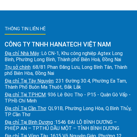
THÔNG TIN LIÊN HỆ
CÔNG TY TNHH HANATECH VIỆT NAM
Địa chỉ Nhà Máy
:Lô CN-1, Khu công nghiệp Agtex Long
Bình, Phường Long Bình, Thành phố Biên Hoà, Đồng Nai
Trụ sở chính
:68/81 Phan Đăng Lưu, Long Bình Tân, Thành
phố Biên Hòa, Đồng Nai
Địa chỉ Tại Tây Nguyên
: 231 Đường 30.4, Phường Ea Tam,
Thành Phố Buôn Ma Thuột, Đắk Lắk
Địa chỉ Tại TPHCM
: 936 Lê Đức Thọ - P15 - Quận Gò Vấp -
TP.Hồ Chí Minh
Địa chỉ Tại Cần Thơ
: QL91B, Phường Long Hòa, Q.Bình Thủy,
TP. Cần Thơ
Địa chỉ Tại Bình Dương
:1546 ĐẠI LỘ BÌNH DƯƠNG –
P.HIỆP AN – TP.THỦ DẦU MỘT – TỈNH BÌNH DƯƠNG
Địa chỉ Tại Vũng Tàu
:1615 Võ Nguyên Giáp, Phường 12,