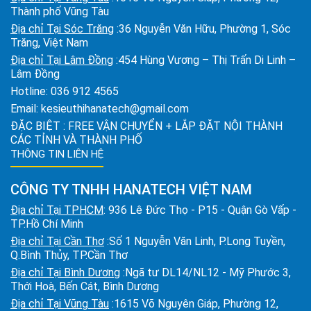
Thành phố Vũng Tàu
Địa chỉ Tại Sóc Trăng
:36 Nguyễn Văn Hữu, Phường 1, Sóc
Trăng, Việt Nam
Địa chỉ Tại Lâm Đồng
:454 Hùng Vương – Thị Trấn Di Linh –
Lâm Đồng
Hotline:
036 912 4565
Email:
kesieuthihanatech@gmail.com
ĐẶC BIỆT : FREE VẬN CHUYỂN + LẮP ĐẶT NỘI THÀNH
CÁC TỈNH VÀ THÀNH PHỐ
THÔNG TIN LIÊN HỆ
CÔNG TY TNHH HANATECH VIỆT NAM
Địa chỉ Tại TPHCM
: 936 Lê Đức Thọ - P15 - Quận Gò Vấp -
TP.Hồ Chí Minh
Địa chỉ Tại Cần Thơ
:Số 1 Nguyễn Văn Linh, P.Long Tuyền,
Q.Bình Thủy, TP.Cần Thơ
Địa chỉ Tại Bình Dương
:Ngã tư DL14/NL12 - Mỹ Phước 3,
Thới Hoà, Bến Cát, Bình Dương
Địa chỉ Tại Vũng Tàu
:1615 Võ Nguyên Giáp, Phường 12,