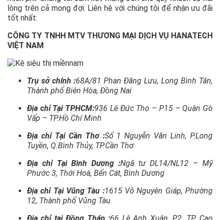
lòng trên cả mong đợi. Liên hệ với chúng tôi để nhận ưu đãi
tốt nhất:
CÔNG TY TNHH MTV THƯƠNG MẠI DỊCH VỤ HANATECH
VIỆT NAM
Trụ sở chính :
68A/81 Phan Đăng Lưu, Long Bình Tân,
Thành phố Biên Hòa, Đồng Nai
Địa chỉ Tại TPHCM:
936 Lê Đức Thọ – P15 – Quận Gò
Vấp – TP.Hồ Chí Minh
Địa chỉ Tại Cần Thơ :
Số 1 Nguyễn Văn Linh, P.Long
Tuyền, Q.Bình Thủy, TP.Cần Thơ
Địa chỉ Tại Bình Dương :
Ngã tư DL14/NL12 – Mỹ
Phước 3, Thới Hoà, Bến Cát, Bình Dương
Địa chỉ Tại Vũng Tàu :
1615 Võ Nguyên Giáp, Phường
12, Thành phố Vũng Tàu
Địa chỉ tại Đồng Tháp :
66 Lê Anh Xuân, P2, TP. Cao