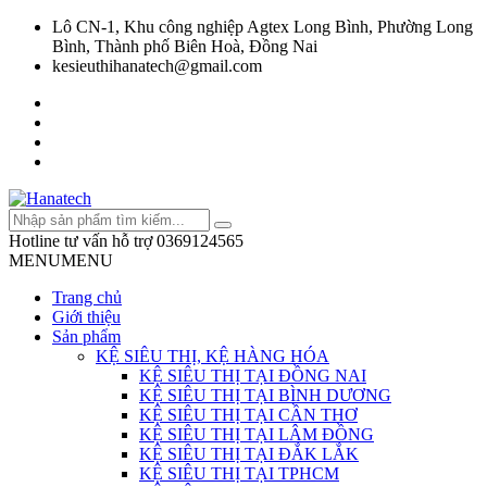
Lô CN-1, Khu công nghiệp Agtex Long Bình, Phường Long
Bình, Thành phố Biên Hoà, Đồng Nai
kesieuthihanatech@gmail.com
Hotline tư vấn hỗ trợ
0369124565
MENU
MENU
Trang chủ
Giới thiệu
Sản phẩm
KỆ SIÊU THỊ, KỆ HÀNG HÓA
KỆ SIÊU THỊ TẠI ĐỒNG NAI
KỆ SIÊU THỊ TẠI BÌNH DƯƠNG
KỆ SIÊU THỊ TẠI CẦN THƠ
KỆ SIÊU THỊ TẠI LÂM ĐỒNG
KỆ SIÊU THỊ TẠI ĐẮK LẮK
KỆ SIÊU THỊ TẠI TPHCM