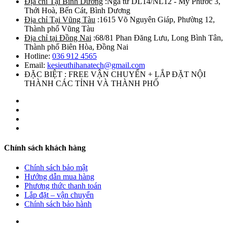
Địa chỉ Tại Bình Dương
:Ngã tư DL14/NL12 - Mỹ Phước 3,
Thới Hoà, Bến Cát, Bình Dương
Địa chỉ Tại Vũng Tàu
:1615 Võ Nguyên Giáp, Phường 12,
Thành phố Vũng Tàu
Địa chỉ tại Đồng Nai
:68/81 Phan Đăng Lưu, Long Bình Tân,
Thành phố Biên Hòa, Đồng Nai
Hotline:
036 912 4565
Email:
kesieuthihanatech@gmail.com
ĐẶC BIỆT : FREE VẬN CHUYỂN + LẮP ĐẶT NỘI
THÀNH CÁC TỈNH VÀ THÀNH PHỐ
Chính sách khách hàng
Chính sách bảo mật
Hướng dẫn mua hàng
Phương thức thanh toán
Lắp đặt – vận chuyển
Chính sách bảo hành