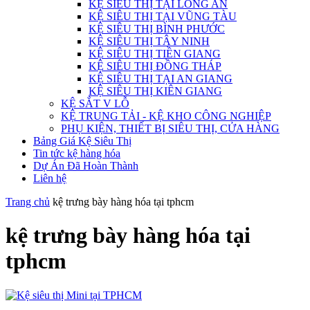
KỆ SIÊU THỊ TẠI LONG AN
KỆ SIÊU THỊ TẠI VŨNG TÀU
KỆ SIÊU THỊ BÌNH PHƯỚC
KỆ SIÊU THỊ TÂY NINH
KỆ SIÊU THỊ TIỀN GIANG
KỆ SIÊU THỊ ĐỒNG THÁP
KỆ SIÊU THỊ TẠI AN GIANG
KỆ SIÊU THỊ KIÊN GIANG
KỆ SẮT V LỖ
KỆ TRUNG TẢI - KỆ KHO CÔNG NGHIỆP
PHỤ KIỆN, THIẾT BỊ SIÊU THỊ, CỬA HÀNG
Bảng Giá Kệ Siêu Thị
Tin tức kệ hàng hóa
Dự Án Đã Hoàn Thành
Liên hệ
Trang chủ
kệ trưng bày hàng hóa tại tphcm
kệ trưng bày hàng hóa tại
tphcm