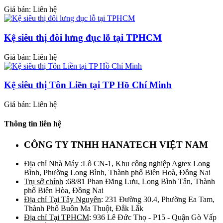
Giá bán: Liên hệ
Kệ siêu thị đôi lưng đục lỗ tại TPHCM
Giá bán: Liên hệ
Kệ siêu thị Tôn Liền tại TP Hồ Chí Minh
Giá bán: Liên hệ
Thông tin liên hệ
CÔNG TY TNHH HANATECH VIỆT NAM
Địa chỉ Nhà Máy
:Lô CN-1, Khu công nghiệp Agtex Long
Bình, Phường Long Bình, Thành phố Biên Hoà, Đồng Nai
Trụ sở chính
:68/81 Phan Đăng Lưu, Long Bình Tân, Thành
phố Biên Hòa, Đồng Nai
Địa chỉ Tại Tây Nguyên
: 231 Đường 30.4, Phường Ea Tam,
Thành Phố Buôn Ma Thuột, Đắk Lắk
Địa chỉ Tại TPHCM
: 936 Lê Đức Thọ - P15 - Quận Gò Vấp