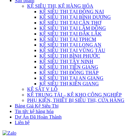
Sản phẩm
KỆ SIÊU THỊ, KỆ HÀNG HÓA
KỆ SIÊU THỊ TẠI ĐỒNG NAI
KỆ SIÊU THỊ TẠI BÌNH DƯƠNG
KỆ SIÊU THỊ TẠI CẦN THƠ
KỆ SIÊU THỊ TẠI LÂM ĐỒNG
KỆ SIÊU THỊ TẠI ĐẮK LẮK
KỆ SIÊU THỊ TẠI TPHCM
KỆ SIÊU THỊ TẠI LONG AN
KỆ SIÊU THỊ TẠI VŨNG TÀU
KỆ SIÊU THỊ BÌNH PHƯỚC
KỆ SIÊU THỊ TÂY NINH
KỆ SIÊU THỊ TIỀN GIANG
KỆ SIÊU THỊ ĐỒNG THÁP
KỆ SIÊU THỊ TẠI AN GIANG
KỆ SIÊU THỊ KIÊN GIANG
KỆ SẮT V LỖ
KỆ TRUNG TẢI – KỆ KHO CÔNG NGHIỆP
PHỤ KIỆN, THIẾT BỊ SIÊU THỊ, CỬA HÀNG
Bảng Giá Kệ Siêu Thị
Tin tức kệ hàng hóa
Dự Án Đã Hoàn Thành
Liên hệ