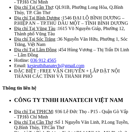
- TP.Hồ Chí Minh
Địa chỉ Tại Cần Thơ
: QL91B, Phường Long Hòa, Q.Bình
Thủy, TP. Cần Thơ
Địa chỉ Tại Bình Dương
:1546 ĐẠI LỘ BÌNH DƯƠNG –
P.HIỆP AN – TP.THỦ DẦU MỘT – TỈNH BÌNH DƯƠNG
Địa chỉ Tại Vũng Tàu
:1615 Võ Nguyên Giáp, Phường 12,
Thành phố Vũng Tàu
Địa chỉ Tại Sóc Trăng
:36 Nguyễn Văn Hữu, Phường 1, Sóc
Trăng, Việt Nam
Địa chỉ Tại Lâm Đồng
:454 Hùng Vương – Thị Trấn Di Linh
– Lâm Đồng
Hotline:
036 912 4565
Email:
kesieuthihanatech@gmail.com
ĐẶC BIỆT : FREE VẬN CHUYỂN + LẮP ĐẶT NỘI
THÀNH CÁC TỈNH VÀ THÀNH PHỐ
Thông tin liên hệ
CÔNG TY TNHH HANATECH VIỆT NAM
Địa chỉ Tại TPHCM
: 936 Lê Đức Thọ - P15 - Quận Gò Vấp
- TP.Hồ Chí Minh
Địa chỉ Tại Cần Thơ
:Số 1 Nguyễn Văn Linh, P.Long Tuyền,
Q.Bình Thủy, TP.Cần Thơ