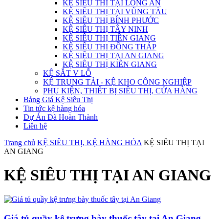
KỆ SIÊU THỊ TẠI LONG AN
KỆ SIÊU THỊ TẠI VŨNG TÀU
KỆ SIÊU THỊ BÌNH PHƯỚC
KỆ SIÊU THỊ TÂY NINH
KỆ SIÊU THỊ TIỀN GIANG
KỆ SIÊU THỊ ĐỒNG THÁP
KỆ SIÊU THỊ TẠI AN GIANG
KỆ SIÊU THỊ KIÊN GIANG
KỆ SẮT V LỖ
KỆ TRUNG TẢI - KỆ KHO CÔNG NGHIỆP
PHỤ KIỆN, THIẾT BỊ SIÊU THỊ, CỬA HÀNG
Bảng Giá Kệ Siêu Thị
Tin tức kệ hàng hóa
Dự Án Đã Hoàn Thành
Liên hệ
Trang chủ
KỆ SIÊU THỊ, KỆ HÀNG HÓA
KỆ SIÊU THỊ TẠI
AN GIANG
KỆ SIÊU THỊ TẠI AN GIANG
Giá tủ quầy kệ trưng bày thuốc tây tại An Giang