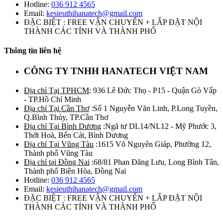
Hotline:
036 912 4565
Email:
kesieuthihanatech@gmail.com
ĐẶC BIỆT : FREE VẬN CHUYỂN + LẮP ĐẶT NỘI
THÀNH CÁC TỈNH VÀ THÀNH PHỐ
Thông tin liên hệ
CÔNG TY TNHH HANATECH VIỆT NAM
Địa chỉ Tại TPHCM
: 936 Lê Đức Thọ - P15 - Quận Gò Vấp
- TP.Hồ Chí Minh
Địa chỉ Tại Cần Thơ
:Số 1 Nguyễn Văn Linh, P.Long Tuyền,
Q.Bình Thủy, TP.Cần Thơ
Địa chỉ Tại Bình Dương
:Ngã tư DL14/NL12 - Mỹ Phước 3,
Thới Hoà, Bến Cát, Bình Dương
Địa chỉ Tại Vũng Tàu
:1615 Võ Nguyên Giáp, Phường 12,
Thành phố Vũng Tàu
Địa chỉ tại Đồng Nai
:68/81 Phan Đăng Lưu, Long Bình Tân,
Thành phố Biên Hòa, Đồng Nai
Hotline:
036 912 4565
Email:
kesieuthihanatech@gmail.com
ĐẶC BIỆT : FREE VẬN CHUYỂN + LẮP ĐẶT NỘI
THÀNH CÁC TỈNH VÀ THÀNH PHỐ