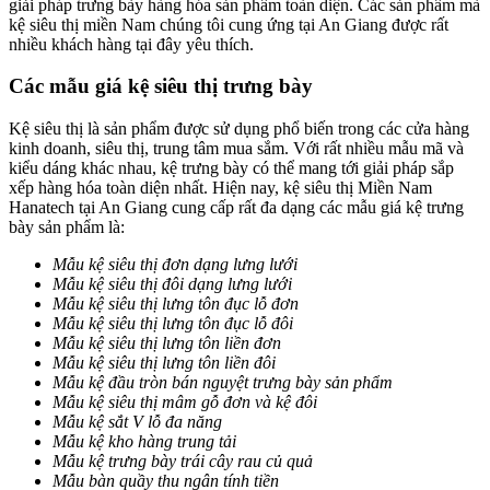
giải pháp trưng bày hàng hóa sản phẩm toàn diện. Các sản phẩm mà
kệ siêu thị miền Nam chúng tôi cung ứng tại An Giang được rất
nhiều khách hàng tại đây yêu thích.
Các mẫu giá kệ siêu thị trưng bày
Kệ siêu thị là sản phẩm được sử dụng phổ biến trong các cửa hàng
kinh doanh, siêu thị, trung tâm mua sắm. Với rất nhiều mẫu mã và
kiểu dáng khác nhau, kệ trưng bày có thể mang tới giải pháp sắp
xếp hàng hóa toàn diện nhất. Hiện nay, kệ siêu thị Miền Nam
Hanatech tại An Giang cung cấp rất đa dạng các mẫu giá kệ trưng
bày sản phẩm là:
Mẫu kệ siêu thị đơn dạng lưng lưới
Mẫu kệ siêu thị đôi dạng lưng lưới
Mẫu kệ siêu thị lưng tôn đục lỗ đơn
Mẫu kệ siêu thị lưng tôn đục lỗ đôi
Mẫu kệ siêu thị lưng tôn liền đơn
Mẫu kệ siêu thị lưng tôn liền đôi
Mẫu kệ đầu tròn bán nguyệt trưng bày sản phẩm
Mẫu kệ siêu thị mâm gỗ đơn và kệ đôi
Mẫu kệ sắt V lỗ đa năng
Mẫu kệ kho hàng trung tải
Mẫu kệ trưng bày trái cây rau củ quả
Mẫu bàn quầy thu ngân tính tiền