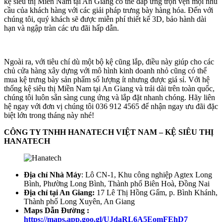
kệ siêu thị Miền Nam tại An Giang có thể đáp ứng trọn vẹn mọi nhu
cầu của khách hàng với các giải pháp trưng bày hàng hóa. Đến với
chúng tôi, quý khách sẽ được miễn phí thiết kế 3D, bảo hành dài
hạn và ngập tràn các ưu đãi hấp dẫn.
Ngoài ra, với tiêu chí dù một bộ kệ cũng lắp, điều này giúp cho các
chủ cửa hàng xây dựng với mô hình kinh doanh nhỏ cũng có thể
mua kệ trưng bày sản phẩm số lượng ít nhưng được giá sỉ. Với hệ
thống kệ siêu thị Miền Nam tại An Giang và trải dài trên toàn quốc,
chúng tôi luôn sẵn sàng cung ứng và lắp đặt nhanh chóng. Hãy liên
hệ ngay với đơn vị chúng tôi 036 912 4565 để nhận ngay ưu đãi đặc
biệt lớn trong tháng này nhé!
CÔNG TY TNHH HANATECH VIỆT NAM – KỆ SIÊU THỊ
HANATECH
Địa chỉ Nhà Máy
: Lô CN-1, Khu công nghiệp Agtex Long
Bình, Phường Long Bình, Thành phố Biên Hoà, Đồng Nai
Địa chỉ tại An Giang:
17 Lê Thị Hồng Gấm, p. Bình Khánh,
Thành phố Long Xuyên, An Giang
Maps Dẫn Đường :
https://maps.app.goo.gl/UJdaRL6A5EomFEhD7