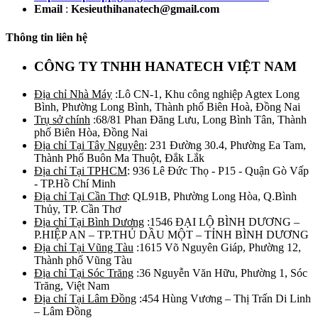
Email
:
Kesieuthihanatech@gmail.com
Thông tin liên hệ
CÔNG TY TNHH HANATECH VIỆT NAM
Địa chỉ Nhà Máy
:Lô CN-1, Khu công nghiệp Agtex Long
Bình, Phường Long Bình, Thành phố Biên Hoà, Đồng Nai
Trụ sở chính
:68/81 Phan Đăng Lưu, Long Bình Tân, Thành
phố Biên Hòa, Đồng Nai
Địa chỉ Tại Tây Nguyên
: 231 Đường 30.4, Phường Ea Tam,
Thành Phố Buôn Ma Thuột, Đắk Lắk
Địa chỉ Tại TPHCM
: 936 Lê Đức Thọ - P15 - Quận Gò Vấp
- TP.Hồ Chí Minh
Địa chỉ Tại Cần Thơ
: QL91B, Phường Long Hòa, Q.Bình
Thủy, TP. Cần Thơ
Địa chỉ Tại Bình Dương
:1546 ĐẠI LỘ BÌNH DƯƠNG –
P.HIỆP AN – TP.THỦ DẦU MỘT – TỈNH BÌNH DƯƠNG
Địa chỉ Tại Vũng Tàu
:1615 Võ Nguyên Giáp, Phường 12,
Thành phố Vũng Tàu
Địa chỉ Tại Sóc Trăng
:36 Nguyễn Văn Hữu, Phường 1, Sóc
Trăng, Việt Nam
Địa chỉ Tại Lâm Đồng
:454 Hùng Vương – Thị Trấn Di Linh
– Lâm Đồng