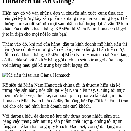
Hanatech tại An Giang?
Hiện nay có vô vàn những đơn vị chuyên sản xuất, cung ứng các
mẫu giá kệ trưng bày sản phẩm đa dạng mẫu mã và chủng loại. Thế
nhưng làm sao để sở hữu một sản phẩm chất lượng lại là vấn đề khó
khăn của nhiều khách hàng. Kệ siêu thị Miền Nam Hanatech là gợi
ý toàn diện cho mọi nỗi lo của bạn!
Thêm vào đó, khi mở cửa hàng, đầu tư kinh doanh mô hình siêu thị
tiện lợi sẽ có nhiều những vấn đề cần phải lo lắng. Thấu hiểu được
nỗi lo của khách hàng, kệ siêu thị Miền Nam Hanatech tại An Giang
có thể chia sẻ bớt áp lực bằng gói dịch vụ setup trọn gói cửa hàng
với những mẫu giá kệ trưng bày chất lượng tốt.
Kệ siêu thị Miền Nam Hanatech chúng tôi là thương hiệu giá kệ
trưng bày sản hàng hóa đầu tại Việt Nam hiện nay. Chúng tôi thực
hiện trực tiếp việc thiết kế, sản xuất, phân phối và lắp đặt tận nơi.
Hanatech Miền Nam hiện có đầy đủ năng lực lắp đặt kệ siêu thị trọn
gói cho các mô hình kinh doanh của quý khách.
Với thương hiệu đã được nỗ lực xây dựng trong nhiều năm qua
bằng việc mang đến những sản phẩm chất lượng, chúng tôi tự tin
rằng có thể làm hài lòng quý khách. Đặc biệt, với sự đa dạng mẫu