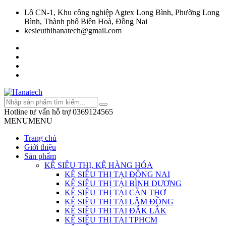
Lô CN-1, Khu công nghiệp Agtex Long Bình, Phường Long
Bình, Thành phố Biên Hoà, Đồng Nai
kesieuthihanatech@gmail.com
Hotline tư vấn hỗ trợ
0369124565
MENU
MENU
Trang chủ
Giới thiệu
Sản phẩm
KỆ SIÊU THỊ, KỆ HÀNG HÓA
KỆ SIÊU THỊ TẠI ĐỒNG NAI
KỆ SIÊU THỊ TẠI BÌNH DƯƠNG
KỆ SIÊU THỊ TẠI CẦN THƠ
KỆ SIÊU THỊ TẠI LÂM ĐỒNG
KỆ SIÊU THỊ TẠI ĐẮK LẮK
KỆ SIÊU THỊ TẠI TPHCM