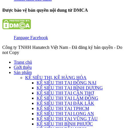
Được bảo vệ bản quyền nội dung từ DMCA
Fanpage Facebook
Công ty TNHH Hanatech Việt Nam - Đã đăng ký bản quyền - Do
not Copy
Trang chủ
Giới thiệu
Sản phẩm
KỆ SIÊU THỊ, KỆ HÀNG HÓA
KỆ SIÊU THỊ TẠI ĐỒNG NAI
KỆ SIÊU THỊ TẠI BÌNH DƯƠNG
KỆ SIÊU THỊ TẠI CẦN THƠ
KỆ SIÊU THỊ TẠI LÂM ĐỒNG
KỆ SIÊU THỊ TẠI ĐẮK LẮK
KỆ SIÊU THỊ TẠI TPHCM
KỆ SIÊU THỊ TẠI LONG AN
KỆ SIÊU THỊ TẠI VŨNG TÀU
KỆ SIÊU THỊ BÌNH PHƯỚC