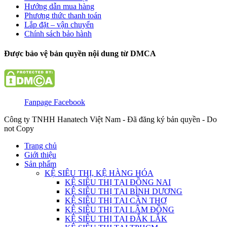
Hướng dẫn mua hàng
Phương thức thanh toán
Lắp đặt – vận chuyển
Chính sách bảo hành
Được bảo vệ bản quyền nội dung từ DMCA
Fanpage Facebook
Công ty TNHH Hanatech Việt Nam - Đã đăng ký bản quyền - Do
not Copy
Trang chủ
Giới thiệu
Sản phẩm
KỆ SIÊU THỊ, KỆ HÀNG HÓA
KỆ SIÊU THỊ TẠI ĐỒNG NAI
KỆ SIÊU THỊ TẠI BÌNH DƯƠNG
KỆ SIÊU THỊ TẠI CẦN THƠ
KỆ SIÊU THỊ TẠI LÂM ĐỒNG
KỆ SIÊU THỊ TẠI ĐẮK LẮK