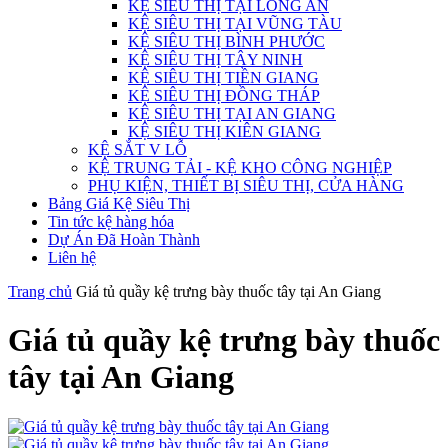
KỆ SIÊU THỊ TẠI LONG AN
KỆ SIÊU THỊ TẠI VŨNG TÀU
KỆ SIÊU THỊ BÌNH PHƯỚC
KỆ SIÊU THỊ TÂY NINH
KỆ SIÊU THỊ TIỀN GIANG
KỆ SIÊU THỊ ĐỒNG THÁP
KỆ SIÊU THỊ TẠI AN GIANG
KỆ SIÊU THỊ KIÊN GIANG
KỆ SẮT V LỖ
KỆ TRUNG TẢI - KỆ KHO CÔNG NGHIỆP
PHỤ KIỆN, THIẾT BỊ SIÊU THỊ, CỬA HÀNG
Bảng Giá Kệ Siêu Thị
Tin tức kệ hàng hóa
Dự Án Đã Hoàn Thành
Liên hệ
Trang chủ
Giá tủ quầy kệ trưng bày thuốc tây tại An Giang
Giá tủ quầy kệ trưng bày thuốc
tây tại An Giang