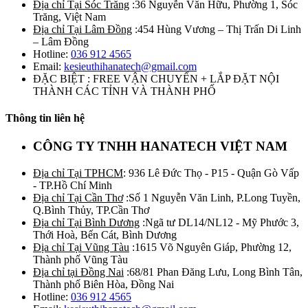
Địa chỉ Tại Sóc Trăng
:36 Nguyễn Văn Hữu, Phường 1, Sóc
Trăng, Việt Nam
Địa chỉ Tại Lâm Đồng
:454 Hùng Vương – Thị Trấn Di Linh
– Lâm Đồng
Hotline:
036 912 4565
Email:
kesieuthihanatech@gmail.com
ĐẶC BIỆT : FREE VẬN CHUYỂN + LẮP ĐẶT NỘI
THÀNH CÁC TỈNH VÀ THÀNH PHỐ
Thông tin liên hệ
CÔNG TY TNHH HANATECH VIỆT NAM
Địa chỉ Tại TPHCM
: 936 Lê Đức Thọ - P15 - Quận Gò Vấp
- TP.Hồ Chí Minh
Địa chỉ Tại Cần Thơ
:Số 1 Nguyễn Văn Linh, P.Long Tuyền,
Q.Bình Thủy, TP.Cần Thơ
Địa chỉ Tại Bình Dương
:Ngã tư DL14/NL12 - Mỹ Phước 3,
Thới Hoà, Bến Cát, Bình Dương
Địa chỉ Tại Vũng Tàu
:1615 Võ Nguyên Giáp, Phường 12,
Thành phố Vũng Tàu
Địa chỉ tại Đồng Nai
:68/81 Phan Đăng Lưu, Long Bình Tân,
Thành phố Biên Hòa, Đồng Nai
Hotline:
036 912 4565