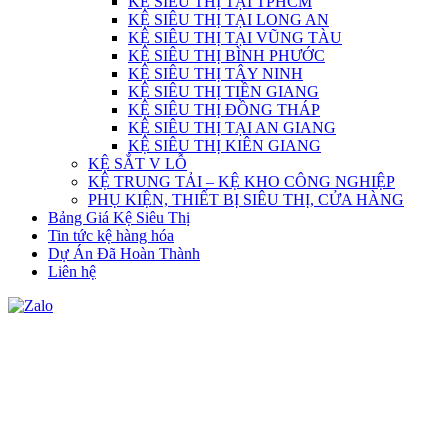
KỆ SIÊU THỊ TẠI TPHCM
KỆ SIÊU THỊ TẠI LONG AN
KỆ SIÊU THỊ TẠI VŨNG TÀU
KỆ SIÊU THỊ BÌNH PHƯỚC
KỆ SIÊU THỊ TÂY NINH
KỆ SIÊU THỊ TIỀN GIANG
KỆ SIÊU THỊ ĐỒNG THÁP
KỆ SIÊU THỊ TẠI AN GIANG
KỆ SIÊU THỊ KIÊN GIANG
KỆ SẮT V LỖ
KỆ TRUNG TẢI – KỆ KHO CÔNG NGHIỆP
PHỤ KIỆN, THIẾT BỊ SIÊU THỊ, CỬA HÀNG
Bảng Giá Kệ Siêu Thị
Tin tức kệ hàng hóa
Dự Án Đã Hoàn Thành
Liên hệ