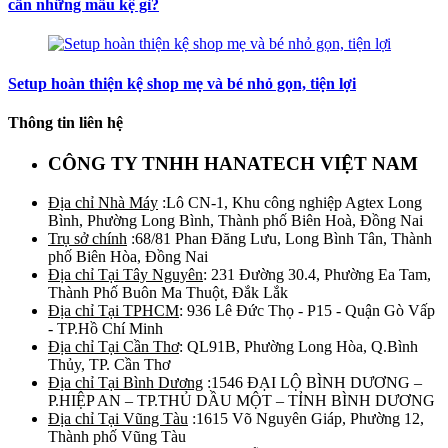
cần những mẫu kệ gì?
Setup hoàn thiện kệ shop mẹ và bé nhỏ gọn, tiện lợi
Thông tin liên hệ
CÔNG TY TNHH HANATECH VIỆT NAM
Địa chỉ Nhà Máy
:Lô CN-1, Khu công nghiệp Agtex Long
Bình, Phường Long Bình, Thành phố Biên Hoà, Đồng Nai
Trụ sở chính
:68/81 Phan Đăng Lưu, Long Bình Tân, Thành
phố Biên Hòa, Đồng Nai
Địa chỉ Tại Tây Nguyên
: 231 Đường 30.4, Phường Ea Tam,
Thành Phố Buôn Ma Thuột, Đắk Lắk
Địa chỉ Tại TPHCM
: 936 Lê Đức Thọ - P15 - Quận Gò Vấp
- TP.Hồ Chí Minh
Địa chỉ Tại Cần Thơ
: QL91B, Phường Long Hòa, Q.Bình
Thủy, TP. Cần Thơ
Địa chỉ Tại Bình Dương
:1546 ĐẠI LỘ BÌNH DƯƠNG –
P.HIỆP AN – TP.THỦ DẦU MỘT – TỈNH BÌNH DƯƠNG
Địa chỉ Tại Vũng Tàu
:1615 Võ Nguyên Giáp, Phường 12,
Thành phố Vũng Tàu