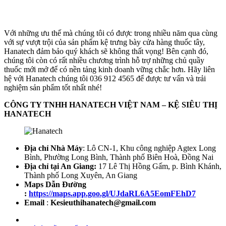
Với những ưu thế mà chúng tôi có được trong nhiều năm qua cùng
với sự vượt trội của sản phẩm kệ trưng bày cửa hàng thuốc tây,
Hanatech đảm bảo quý khách sẽ không thất vọng! Bên cạnh đó,
chúng tôi còn có rất nhiều chương trình hỗ trợ những chủ quầy
thuốc mới mở để có nền tảng kinh doanh vững chắc hơn. Hãy liên
hệ với Hanatech chúng tôi 036 912 4565 để được tư vấn và trải
nghiệm sản phẩm tốt nhất nhé!
CÔNG TY TNHH HANATECH VIỆT NAM – KỆ SIÊU THỊ
HANATECH
Địa chỉ Nhà Máy
: Lô CN-1, Khu công nghiệp Agtex Long
Bình, Phường Long Bình, Thành phố Biên Hoà, Đồng Nai
Địa chỉ tại An Giang:
17 Lê Thị Hồng Gấm, p. Bình Khánh,
Thành phố Long Xuyên, An Giang
Maps Dẫn Đường
:
https://maps.app.goo.gl/UJdaRL6A5EomFEhD7
Email
:
Kesieuthihanatech@gmail.com