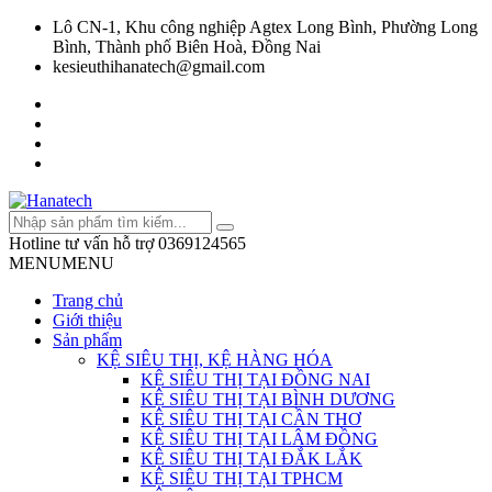
Lô CN-1, Khu công nghiệp Agtex Long Bình, Phường Long
Bình, Thành phố Biên Hoà, Đồng Nai
kesieuthihanatech@gmail.com
Hotline tư vấn hỗ trợ
0369124565
MENU
MENU
Trang chủ
Giới thiệu
Sản phẩm
KỆ SIÊU THỊ, KỆ HÀNG HÓA
KỆ SIÊU THỊ TẠI ĐỒNG NAI
KỆ SIÊU THỊ TẠI BÌNH DƯƠNG
KỆ SIÊU THỊ TẠI CẦN THƠ
KỆ SIÊU THỊ TẠI LÂM ĐỒNG
KỆ SIÊU THỊ TẠI ĐẮK LẮK
KỆ SIÊU THỊ TẠI TPHCM