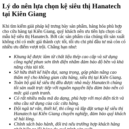
Lý do nên lựa chọn kệ siêu thị Hanatech
tại Kiên Giang
Khi tìm kiếm giải pháp kệ trưng bày sản phẩm, háng hóa phù hợp
cho cửa hàng tại Kiên Giang, quý khách nên ưu tiên lựa chọn các
mẫu kệ siêu thị Hanatech. Bởi các sản phẩm của chúng tôi sản xuất
không chỉ có mức giá thành cực tốt, tối ưu chi phí đầu tư mà còn có
nhiều ưu điểm vượt trội. Chẳng hạn như:
Khung kệ được làm từ chất liệu thép cao cấp và sử dụng
công nghệ phun sơn tĩnh điện nhằm đảm bảo độ bền và khả
năng chịu tải tốt.
Sở hữu thiết kế hiện đại, sang trọng, góp phần nâng cao
thẩm mỹ cho không gian cửa hàng, siêu thị tại Kiên Giang.
Toàn bộ giá kệ siêu thị đều được nhà máy Hanatech chúng
tôi sản xuất trực tiếp với nguồn nguyên liệu đảm bảo nên có
mức giá cạnh tranh.
Có rất nhiều mẫu mã đa dạng, phù hợp với mọi diện tích và
nhu cầu sử dụng của các cửa hàng.
Đội ngũ tư vấn, thiết kế, thi công và lắp đặt setup kệ siêu thị
Hanatech tại Kiên Giang chuyên nghiệp, đảm bảo quý khách
sẽ hài lòng.
Chính sách bảo hành, đổi trả nếu trường hợp khách hàng