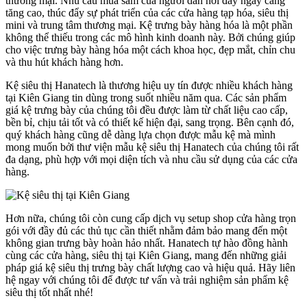
thương mại. Nhu cầu mua sắm của người dân nơi đây ngày càng
tăng cao, thúc đẩy sự phát triển của các cửa hàng tạp hóa, siêu thị
mini và trung tâm thương mại. Kệ trưng bày hàng hóa là một phần
không thể thiếu trong các mô hình kinh doanh này. Bởi chúng giúp
cho việc trưng bày hàng hóa một cách khoa học, đẹp mắt, chỉn chu
và thu hút khách hàng hơn.
Kệ siêu thị Hanatech là thương hiệu uy tín được nhiều khách hàng
tại Kiên Giang tin dùng trong suốt nhiều năm qua. Các sản phẩm
giá kệ trưng bày của chúng tôi đều được làm từ chất liệu cao cấp,
bền bỉ, chịu tải tốt và có thiết kế hiện đại, sang trọng. Bên cạnh đó,
quý khách hàng cũng dễ dàng lựa chọn được mẫu kệ mà mình
mong muốn bởi thư viện mẫu kệ siêu thị Hanatech của chúng tôi rất
đa dạng, phù hợp với mọi diện tích và nhu cầu sử dụng của các cửa
hàng.
Hơn nữa, chúng tôi còn cung cấp dịch vụ setup shop cửa hàng trọn
gói với đầy đủ các thủ tục cần thiết nhằm đảm bảo mang đến một
không gian trưng bày hoàn hảo nhất. Hanatech tự hào đồng hành
cùng các cửa hàng, siêu thị tại Kiên Giang, mang đến những giải
pháp giá kệ siêu thị trưng bày chất lượng cao và hiệu quả. Hãy liên
hệ ngay với chúng tôi để được tư vấn và trải nghiệm sản phẩm kệ
siêu thị tốt nhất nhé!