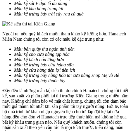
Mẫu kệ sắt V đục lỗ đa năng
Mẫu kệ kho hàng trung tải
Mẫu kệ trưng bày trái cây rau củ quả
Ngoài ra, nếu quý khách muốn tham khảo kỹ lưỡng hơn, Hanatech
Miền Nam chúng tôi còn có các mẫu kệ đặc trưng như:
Mẫu bàn quầy thu ngân tính tiền
Mẫu kệ cho cửa hàng tạp hóa
Mẫu kệ bách hóa tổng hợp
Mẫu kệ trưng bày cửa hàng sữa
Mẫu kệ cửa hàng tiện lợi tiện ích
Mẫu kệ trưng bày hàng hóa tại cửa hàng shop Mẹ và Bé
Mẫu kệ trưng bày thuốc tây
Đây đều là những mẫu kệ siêu thị do chính Hanatech chúng tôi thiết
kế, sản xuất và phân phối tại thị trường Kiên Giang trong nhiều năm
nay. Không chỉ đảm bảo về mặt chất lượng, chúng tôi còn đảm bảo
mức giá thành tốt nhất khi sản phẩm tới tay người dùng. Bởi lẽ, toàn
bộ quá trình từ khâu nhập nguyên liệu cho tới lắp đặt kệ tại cửa
hàng đều cho đơn vị Hanatech trực tiếp thực hiện mà không hề qua
bất kỳ khâu trung gian nào. Nếu quý khách muốn, chúng tôi còn
nhận sản xuất theo yêu cầu tức là mọi kích thước, kiểu dáng, màu