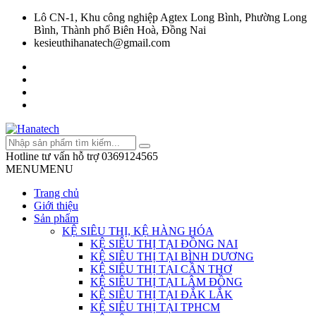
Lô CN-1, Khu công nghiệp Agtex Long Bình, Phường Long
Bình, Thành phố Biên Hoà, Đồng Nai
kesieuthihanatech@gmail.com
Hotline tư vấn hỗ trợ
0369124565
MENU
MENU
Trang chủ
Giới thiệu
Sản phẩm
KỆ SIÊU THỊ, KỆ HÀNG HÓA
KỆ SIÊU THỊ TẠI ĐỒNG NAI
KỆ SIÊU THỊ TẠI BÌNH DƯƠNG
KỆ SIÊU THỊ TẠI CẦN THƠ
KỆ SIÊU THỊ TẠI LÂM ĐỒNG
KỆ SIÊU THỊ TẠI ĐẮK LẮK
KỆ SIÊU THỊ TẠI TPHCM