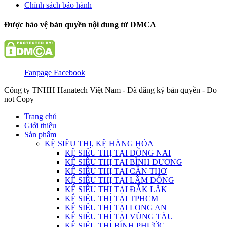
Chính sách bảo hành
Được bảo vệ bản quyền nội dung từ DMCA
Fanpage Facebook
Công ty TNHH Hanatech Việt Nam - Đã đăng ký bản quyền - Do
not Copy
Trang chủ
Giới thiệu
Sản phẩm
KỆ SIÊU THỊ, KỆ HÀNG HÓA
KỆ SIÊU THỊ TẠI ĐỒNG NAI
KỆ SIÊU THỊ TẠI BÌNH DƯƠNG
KỆ SIÊU THỊ TẠI CẦN THƠ
KỆ SIÊU THỊ TẠI LÂM ĐỒNG
KỆ SIÊU THỊ TẠI ĐẮK LẮK
KỆ SIÊU THỊ TẠI TPHCM
KỆ SIÊU THỊ TẠI LONG AN
KỆ SIÊU THỊ TẠI VŨNG TÀU
KỆ SIÊU THỊ BÌNH PHƯỚC