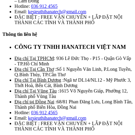
– Lâm Đồng
Hotline:
036 912 4565
Email:
kesieuthihanatech@gmail.com
ĐẶC BIỆT : FREE VẬN CHUYỂN + LẮP ĐẶT NỘI
THÀNH CÁC TỈNH VÀ THÀNH PHỐ
Thông tin liên hệ
CÔNG TY TNHH HANATECH VIỆT NAM
Địa chỉ Tại TPHCM
: 936 Lê Đức Thọ - P15 - Quận Gò Vấp
- TP.Hồ Chí Minh
Địa chỉ Tại Cần Thơ
:Số 1 Nguyễn Văn Linh, P.Long Tuyền,
Q.Bình Thủy, TP.Cần Thơ
Địa chỉ Tại Bình Dương
:Ngã tư DL14/NL12 - Mỹ Phước 3,
Thới Hoà, Bến Cát, Bình Dương
Địa chỉ Tại Vũng Tàu
:1615 Võ Nguyên Giáp, Phường 12,
Thành phố Vũng Tàu
Địa chỉ tại Đồng Nai
:68/81 Phan Đăng Lưu, Long Bình Tân,
Thành phố Biên Hòa, Đồng Nai
Hotline:
036 912 4565
Email:
kesieuthihanatech@gmail.com
ĐẶC BIỆT : FREE VẬN CHUYỂN + LẮP ĐẶT NỘI
THÀNH CÁC TỈNH VÀ THÀNH PHỐ