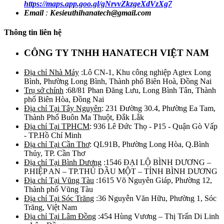
https://maps.app.goo.gl/gNrvvZkzgeXdVzXg7
Email
:
Kesieuthihanatech@gmail.com
Thông tin liên hệ
CÔNG TY TNHH HANATECH VIỆT NAM
Địa chỉ Nhà Máy
:Lô CN-1, Khu công nghiệp Agtex Long
Bình, Phường Long Bình, Thành phố Biên Hoà, Đồng Nai
Trụ sở chính
:68/81 Phan Đăng Lưu, Long Bình Tân, Thành
phố Biên Hòa, Đồng Nai
Địa chỉ Tại Tây Nguyên
: 231 Đường 30.4, Phường Ea Tam,
Thành Phố Buôn Ma Thuột, Đắk Lắk
Địa chỉ Tại TPHCM
: 936 Lê Đức Thọ - P15 - Quận Gò Vấp
- TP.Hồ Chí Minh
Địa chỉ Tại Cần Thơ
: QL91B, Phường Long Hòa, Q.Bình
Thủy, TP. Cần Thơ
Địa chỉ Tại Bình Dương
:1546 ĐẠI LỘ BÌNH DƯƠNG –
P.HIỆP AN – TP.THỦ DẦU MỘT – TỈNH BÌNH DƯƠNG
Địa chỉ Tại Vũng Tàu
:1615 Võ Nguyên Giáp, Phường 12,
Thành phố Vũng Tàu
Địa chỉ Tại Sóc Trăng
:36 Nguyễn Văn Hữu, Phường 1, Sóc
Trăng, Việt Nam
Địa chỉ Tại Lâm Đồng
:454 Hùng Vương – Thị Trấn Di Linh