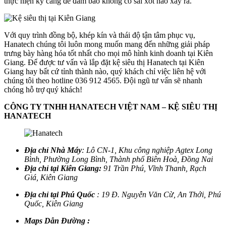
thực hiện kỹ càng để đảm bảo không có sai xót nào xảy ra.
Với quy trình đồng bộ, khép kín và thái độ tận tâm phục vụ,
Hanatech chúng tôi luôn mong muốn mang đến những giải pháp
trưng bày hàng hóa tốt nhất cho mọi mô hình kinh doanh tại Kiên
Giang. Để được tư vấn và lắp đặt kệ siêu thị Hanatech tại Kiên
Giang hay bất cứ tỉnh thành nào, quý khách chỉ việc liên hệ với
chúng tôi theo hotline 036 912 4565. Đội ngũ tư vấn sẽ nhanh
chóng hỗ trợ quý khách!
CÔNG TY TNHH HANATECH VIỆT NAM – KỆ SIÊU THỊ
HANATECH
Địa chỉ Nhà Máy
: Lô CN-1, Khu công nghiệp Agtex Long
Bình, Phường Long Bình, Thành phố Biên Hoà, Đồng Nai
Địa chỉ tại Kiên Giang:
91 Trần Phú, Vĩnh Thanh, Rạch
Giá, Kiên Giang
Địa chỉ tại Phú Quốc
: 19 Đ. Nguyễn Văn Cừ, An Thới, Phú
Quốc, Kiên Giang
Maps Dẫn Đường :