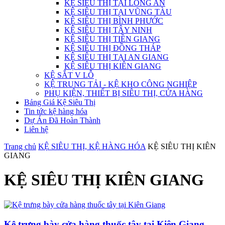
KỆ SIÊU THỊ TẠI LONG AN
KỆ SIÊU THỊ TẠI VŨNG TÀU
KỆ SIÊU THỊ BÌNH PHƯỚC
KỆ SIÊU THỊ TÂY NINH
KỆ SIÊU THỊ TIỀN GIANG
KỆ SIÊU THỊ ĐỒNG THÁP
KỆ SIÊU THỊ TẠI AN GIANG
KỆ SIÊU THỊ KIÊN GIANG
KỆ SẮT V LỖ
KỆ TRUNG TẢI - KỆ KHO CÔNG NGHIỆP
PHỤ KIỆN, THIẾT BỊ SIÊU THỊ, CỬA HÀNG
Bảng Giá Kệ Siêu Thị
Tin tức kệ hàng hóa
Dự Án Đã Hoàn Thành
Liên hệ
Trang chủ
KỆ SIÊU THỊ, KỆ HÀNG HÓA
KỆ SIÊU THỊ KIÊN
GIANG
KỆ SIÊU THỊ KIÊN GIANG
Kệ trưng bày cửa hàng thuốc tây tại Kiên Giang