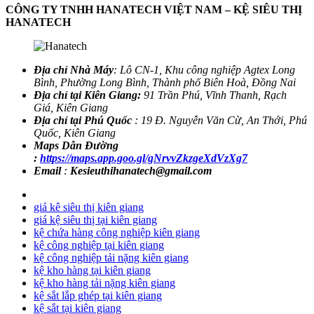
CÔNG TY TNHH HANATECH VIỆT NAM – KỆ SIÊU THỊ
HANATECH
Địa chỉ Nhà Máy
: Lô CN-1, Khu công nghiệp Agtex Long
Bình, Phường Long Bình, Thành phố Biên Hoà, Đồng Nai
Địa chỉ tại Kiên Giang:
91 Trần Phú, Vĩnh Thanh, Rạch
Giá, Kiên Giang
Địa chỉ tại Phú Quốc
: 19 Đ. Nguyễn Văn Cừ, An Thới, Phú
Quốc, Kiên Giang
Maps Dẫn Đường
:
https://maps.app.goo.gl/gNrvvZkzgeXdVzXg7
Email
:
Kesieuthihanatech@gmail.com
giá kê siêu thị kiên giang
giá kệ siêu thị tại kiên giang
kệ chứa hàng công nghiệp kiên giang
kệ công nghiệp tại kiên giang
kệ công nghiệp tải nặng kiên giang
kệ kho hàng tại kiên giang
kệ kho hàng tải nặng kiên giang
kệ sắt lắp ghép tại kiên giang
kệ sắt tại kiên giang