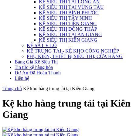
KỆ SIÊU THỊ TẠI LONG AN
KỆ SIÊU THỊ TẠI VŨNG TÀU
KỆ SIÊU THỊ BÌNH PHƯỚC
KỆ SIÊU THỊ TÂY NINH
KỆ SIÊU THỊ TIỀN GIANG
KỆ SIÊU THỊ ĐỒNG THÁP
KỆ SIÊU THỊ TẠI AN GIANG
KỆ SIÊU THỊ KIÊN GIANG
KỆ SẮT V LỖ
KỆ TRUNG TẢI - KỆ KHO CÔNG NGHIỆP
PHỤ KIỆN, THIẾT BỊ SIÊU THỊ, CỬA HÀNG
Bảng Giá Kệ Siêu Thị
Tin tức kệ hàng hóa
Dự Án Đã Hoàn Thành
Liên hệ
Trang chủ
Kệ kho hàng trung tải tại Kiên Giang
Kệ kho hàng trung tải tại Kiên
Giang