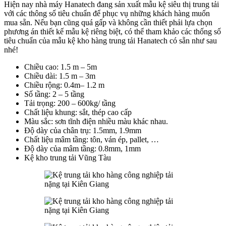
Hiện nay nhà máy Hanatech đang sản xuất mẫu kệ siêu thị trung tải
với các thông số tiêu chuẩn để phục vụ những khách hàng muốn
mua sẵn. Nếu bạn cũng quá gấp và không cần thiết phải lựa chọn
phương án thiết kế mẫu kệ riêng biệt, có thể tham khảo các thống số
tiêu chuẩn của mẫu kệ kho hàng trung tải Hanatech có sẵn như sau
nhé!
Chiều cao: 1.5 m – 5m
Chiều dài: 1.5 m – 3m
Chiều rộng: 0.4m– 1.2 m
Số tầng: 2 – 5 tầng
Tải trọng: 200 – 600kg/ tầng
Chất liệu khung: sắt, thép cao cấp
Màu sắc: sơn tĩnh điện nhiều màu khác nhau.
Độ dày của chân trụ: 1.5mm, 1.9mm
Chất liệu mâm tầng: tôn, ván ép, pallet, …
Độ dày của mâm tầng: 0.8mm, 1mm
Kệ kho trung tải Vũng Tàu