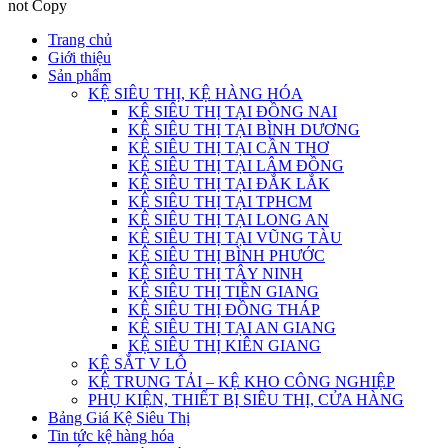
not Copy
Trang chủ
Giới thiệu
Sản phẩm
KỆ SIÊU THỊ, KỆ HÀNG HÓA
KỆ SIÊU THỊ TẠI ĐỒNG NAI
KỆ SIÊU THỊ TẠI BÌNH DƯƠNG
KỆ SIÊU THỊ TẠI CẦN THƠ
KỆ SIÊU THỊ TẠI LÂM ĐỒNG
KỆ SIÊU THỊ TẠI ĐẮK LẮK
KỆ SIÊU THỊ TẠI TPHCM
KỆ SIÊU THỊ TẠI LONG AN
KỆ SIÊU THỊ TẠI VŨNG TÀU
KỆ SIÊU THỊ BÌNH PHƯỚC
KỆ SIÊU THỊ TÂY NINH
KỆ SIÊU THỊ TIỀN GIANG
KỆ SIÊU THỊ ĐỒNG THÁP
KỆ SIÊU THỊ TẠI AN GIANG
KỆ SIÊU THỊ KIÊN GIANG
KỆ SẮT V LỖ
KỆ TRUNG TẢI – KỆ KHO CÔNG NGHIỆP
PHỤ KIỆN, THIẾT BỊ SIÊU THỊ, CỬA HÀNG
Bảng Giá Kệ Siêu Thị
Tin tức kệ hàng hóa