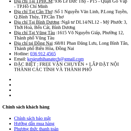
Địa chỉ Tại TPHCM
: 936 Lê Đức Thọ - P15 - Quận Gò Vấp
- TP.Hồ Chí Minh
Địa chỉ Tại Cần Thơ
:Số 1 Nguyễn Văn Linh, P.Long Tuyền,
Q.Bình Thủy, TP.Cần Thơ
Địa chỉ Tại Bình Dương
:Ngã tư DL14/NL12 - Mỹ Phước 3,
Thới Hoà, Bến Cát, Bình Dương
Địa chỉ Tại Vũng Tàu
:1615 Võ Nguyên Giáp, Phường 12,
Thành phố Vũng Tàu
Địa chỉ tại Đồng Nai
:68/81 Phan Đăng Lưu, Long Bình Tân,
Thành phố Biên Hòa, Đồng Nai
Hotline:
036 912 4565
Email:
kesieuthihanatech@gmail.com
ĐẶC BIỆT : FREE VẬN CHUYỂN + LẮP ĐẶT NỘI
THÀNH CÁC TỈNH VÀ THÀNH PHỐ
Chính sách khách hàng
Chính sách bảo mật
Hướng dẫn mua hàng
Phương thức thanh toán