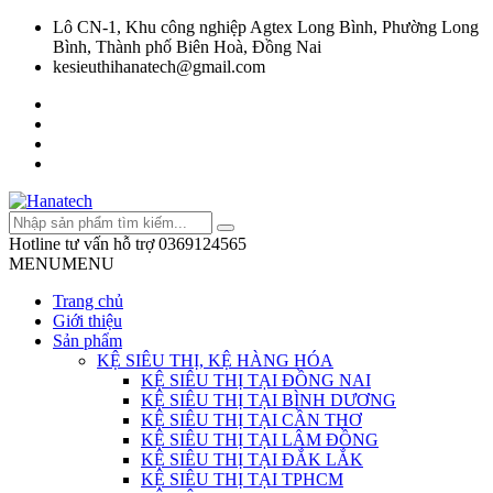
Lô CN-1, Khu công nghiệp Agtex Long Bình, Phường Long
Bình, Thành phố Biên Hoà, Đồng Nai
kesieuthihanatech@gmail.com
Hotline tư vấn hỗ trợ
0369124565
MENU
MENU
Trang chủ
Giới thiệu
Sản phẩm
KỆ SIÊU THỊ, KỆ HÀNG HÓA
KỆ SIÊU THỊ TẠI ĐỒNG NAI
KỆ SIÊU THỊ TẠI BÌNH DƯƠNG
KỆ SIÊU THỊ TẠI CẦN THƠ
KỆ SIÊU THỊ TẠI LÂM ĐỒNG
KỆ SIÊU THỊ TẠI ĐẮK LẮK
KỆ SIÊU THỊ TẠI TPHCM