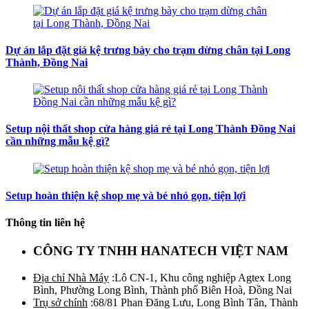
Dự án lắp đặt giá kệ trưng bày cho trạm dừng chân tại Long
Thành, Đồng Nai
Setup nội thất shop cửa hàng giá rẻ tại Long Thành Đồng Nai
cần những mẫu kệ gì?
Setup hoàn thiện kệ shop mẹ và bé nhỏ gọn, tiện lợi
Thông tin liên hệ
CÔNG TY TNHH HANATECH VIỆT NAM
Địa chỉ Nhà Máy
:Lô CN-1, Khu công nghiệp Agtex Long
Bình, Phường Long Bình, Thành phố Biên Hoà, Đồng Nai
Trụ sở chính
:68/81 Phan Đăng Lưu, Long Bình Tân, Thành