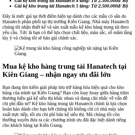
Giá kệ kho trung tải Hanatech 4 tầng: Từ 2.300.000đ/ Bộ
Giá kệ kho trung tải Hanatech 5 tầng: Từ 2.500.000đ/ Bộ
Đây là mức giá tại thời điểm hiện tại dành cho các mẫu có sẵn do
Hanatech phân phối tại thị trường Kiên Giang. Nhà máy Hanatech
chúng tôi nhận thiết kế và sản xuất mẫu kệ kho hàng trung tải theo
yêu cầu. Tức là bạn có thể lựa chọn chất liệu, màu sắc, số mâm tầng
tùy ý và chúng tôi sẽ báo giá chính xác.
Mua kệ kho hàng trung tải Hanatech tại
Kiên Giang – nhận ngay ưu đãi lớn
Bạn đang tìm kiếm giải pháp lưu trữ hàng hóa hiệu quả cho kho
hàng của mình tại Kiên Giang? Bạn còn loay hoay giữa hàng trăm
thương hiệu giá kệ siêu thị khác nhau và đang cân nhắc về vấn đề
chi phí đầu tư? Kệ kho hàng trung tải Hanatech chính là lựa chọn
hoàn hảo dành cho bạn bởi chúng tôi không chỉ có nhà máy sản
xuất trực tiếp, tối ưu chi phí bán kệ siêu thị. Mà chúng tôi còn
thường xuyên đưa ra các chương trình ưu đãi đặc biệt dành riêng
cho khách hàng tại Kiên Giang.