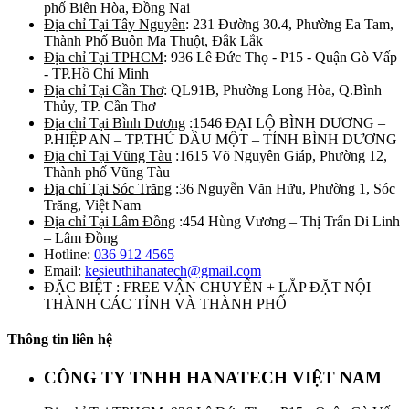
phố Biên Hòa, Đồng Nai
Địa chỉ Tại Tây Nguyên
: 231 Đường 30.4, Phường Ea Tam,
Thành Phố Buôn Ma Thuột, Đắk Lắk
Địa chỉ Tại TPHCM
: 936 Lê Đức Thọ - P15 - Quận Gò Vấp
- TP.Hồ Chí Minh
Địa chỉ Tại Cần Thơ
: QL91B, Phường Long Hòa, Q.Bình
Thủy, TP. Cần Thơ
Địa chỉ Tại Bình Dương
:1546 ĐẠI LỘ BÌNH DƯƠNG –
P.HIỆP AN – TP.THỦ DẦU MỘT – TỈNH BÌNH DƯƠNG
Địa chỉ Tại Vũng Tàu
:1615 Võ Nguyên Giáp, Phường 12,
Thành phố Vũng Tàu
Địa chỉ Tại Sóc Trăng
:36 Nguyễn Văn Hữu, Phường 1, Sóc
Trăng, Việt Nam
Địa chỉ Tại Lâm Đồng
:454 Hùng Vương – Thị Trấn Di Linh
– Lâm Đồng
Hotline:
036 912 4565
Email:
kesieuthihanatech@gmail.com
ĐẶC BIỆT : FREE VẬN CHUYỂN + LẮP ĐẶT NỘI
THÀNH CÁC TỈNH VÀ THÀNH PHỐ
Thông tin liên hệ
CÔNG TY TNHH HANATECH VIỆT NAM