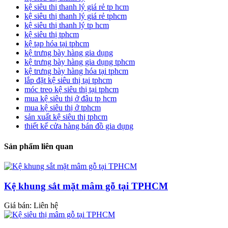
kệ siêu thị thanh lý giá rẻ tp hcm
kệ siêu thị thanh lý giá rẻ tphcm
kệ siêu thị thanh lý tp hcm
kệ siêu thị tphcm
kệ tạp hóa tại tphcm
kệ trưng bày hàng gia dụng
kệ trưng bày hàng gia dụng tphcm
kệ trưng bày hàng hóa tại tphcm
lắp đặt kệ siêu thị tại tphcm
móc treo kệ siêu thị tại tphcm
mua kệ siêu thị ở đâu tp hcm
mua kệ siêu thị ở tphcm
sản xuất kệ siêu thị tphcm
thiết kế cửa hàng bán đồ gia dụng
Sản phẩm liên quan
Kệ khung sắt mặt mâm gỗ tại TPHCM
Giá bán: Liên hệ