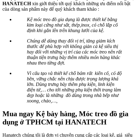
HANATECH
xin giới thiệu tới quý khách những ưu điểm nổi bật
của dòng sản phẩm này để quý khách tham khảo :
Kệ móc treo đồ gia dụng là được thiết kế bằng
kim loại cứng như sắt, thép,inox, có chỗ lắp cố
định khi gắn lên trên khung lưới của kệ.
Chúng dễ dàng thay đổi vị trí, tăng giảm kích
thước để phù hợp với không giản cả kệ siêu thị
hay đối với những vị trí của các móc treo nên rất
thuận tiện trưng bày thêm nhiều món hàng khác
nhau theo từng đợt.
Vì cấu tạo và thiết kế chỗ bám rất kiên cố, có độ
bền, vững chắc nên chịu được trọng lượng khá
lớn. Dùng trưng bày thêm phụ kiện, linh kiện
điện tử,… cho tới những phụ kiện thời trang làm
đẹp hoặc là những đồ dùng trong nhà bếp như
xoong, chảo,…,
Mua ngay Kệ bày hàng, Móc treo đồ gia
dụng ở TPHCM tại HANATECH
Hanatech chúng tôi là đơn vị chuyên cung cấp các loại kệ, giá siêu