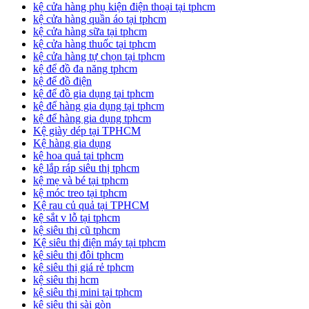
kệ cửa hàng phụ kiện điện thoại tại tphcm
kệ cửa hàng quần áo tại tphcm
kệ cửa hàng sữa tại tphcm
kệ cửa hàng thuốc tại tphcm
kệ cửa hàng tự chọn tại tphcm
kệ để đồ đa năng tphcm
kệ để đồ điện
kệ để đồ gia dụng tại tphcm
kệ để hàng gia dụng tại tphcm
kệ để hàng gia dụng tphcm
Kệ giày dép tại TPHCM
Kệ hàng gia dụng
kệ hoa quả tại tphcm
kệ lắp ráp siêu thị tphcm
kệ mẹ và bé tại tphcm
kệ móc treo tại tphcm
Kệ rau củ quả tại TPHCM
kệ sắt v lỗ tại tphcm
kệ siêu thị cũ tphcm
Kệ siêu thị điện máy tại tphcm
kệ siêu thị đôi tphcm
kệ siêu thị giá rẻ tphcm
kệ siêu thị hcm
kệ siêu thị mini tại tphcm
kệ siêu thị sài gòn