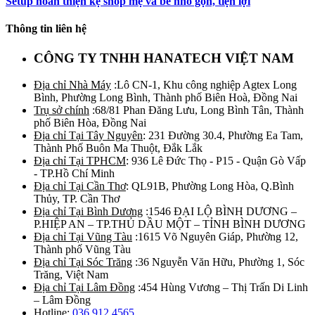
Setup hoàn thiện kệ shop mẹ và bé nhỏ gọn, tiện lợi
Thông tin liên hệ
CÔNG TY TNHH HANATECH VIỆT NAM
Địa chỉ Nhà Máy
:Lô CN-1, Khu công nghiệp Agtex Long
Bình, Phường Long Bình, Thành phố Biên Hoà, Đồng Nai
Trụ sở chính
:68/81 Phan Đăng Lưu, Long Bình Tân, Thành
phố Biên Hòa, Đồng Nai
Địa chỉ Tại Tây Nguyên
: 231 Đường 30.4, Phường Ea Tam,
Thành Phố Buôn Ma Thuột, Đắk Lắk
Địa chỉ Tại TPHCM
: 936 Lê Đức Thọ - P15 - Quận Gò Vấp
- TP.Hồ Chí Minh
Địa chỉ Tại Cần Thơ
: QL91B, Phường Long Hòa, Q.Bình
Thủy, TP. Cần Thơ
Địa chỉ Tại Bình Dương
:1546 ĐẠI LỘ BÌNH DƯƠNG –
P.HIỆP AN – TP.THỦ DẦU MỘT – TỈNH BÌNH DƯƠNG
Địa chỉ Tại Vũng Tàu
:1615 Võ Nguyên Giáp, Phường 12,
Thành phố Vũng Tàu
Địa chỉ Tại Sóc Trăng
:36 Nguyễn Văn Hữu, Phường 1, Sóc
Trăng, Việt Nam
Địa chỉ Tại Lâm Đồng
:454 Hùng Vương – Thị Trấn Di Linh
– Lâm Đồng
Hotline:
036 912 4565