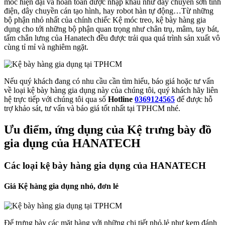
móc hiện đại và hoàn toàn được nhập khẩu như dây chuyền sơn tĩnh
điện, dây chuyền cán tạo hình, hay robot hàn tự động…Từ những
bộ phận nhỏ nhất của chính chiếc Kệ móc treo, kệ bày hàng gia
dụng cho tới những bộ phận quan trọng như chân trụ, mâm, tay bát,
tấm chắn lưng của Hanatech đều được trải qua quá trình sản xuất vô
cùng tỉ mỉ và nghiêm ngặt.
Nếu quý khách đang có nhu cầu cần tìm hiểu, báo giá hoặc tư vấn
về loại kệ bày hàng gia dụng này của chúng tôi, quý khách hãy liên
hệ trực tiếp với chúng tôi qua số
Hotline
0369124565
để được hỗ
trợ khảo sát, tư vấn và báo giá tốt nhất tại TPHCM nhé.
Ưu điểm, ứng dụng của Kệ trưng bày đồ
gia dụng của HANATECH
Các loại kệ bày hàng gia dụng của HANATECH
Giá Kệ hàng gia dụng nhỏ, đơn lẻ
Để trưng bày các mặt hàng với những chi tiết nhỏ,lẻ như kem đánh