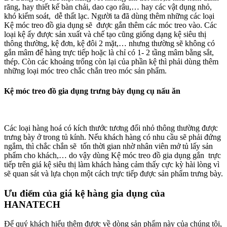
răng, hay thiết kế bàn chải, dao cạo râu,… hay các vật dụng nhỏ,
khó kiểm soát, dễ thất lạc. Người ta đã dùng thêm những các loại
Kệ móc treo đồ gia dụng sẽ được gắn thêm các móc treo vào. Các
loại kệ ấy được sản xuất và chế tạo cũng giống dạng kệ siêu thị
thông thường, kệ đơn, kệ đôi 2 mặt,… nhưng thường sẽ không có
gắn mâm để hàng trực tiếp hoặc là chỉ có 1- 2 tầng mâm bằng sắt,
thép. Còn các khoảng trống còn lại của phần kệ thì phải dùng thêm
những loại móc treo chắc chắn treo móc sản phẩm.
Kệ móc treo đồ gia dụng
trưng bày dụng cụ nấu ăn
Các loại hàng hoá có kích thước tương đối nhỏ thông thường được
trưng bày ở trong tủ kính. Nếu khách hàng có nhu cầu sẽ phải đứng
ngắm, thì chắc chắn sẽ tốn thời gian nhờ nhân viên mở tủ lấy sản
phẩm cho khách,… do vậy dùng Kệ móc treo đồ gia dụng gắn trực
tiếp trên giá kệ siêu thị làm khách hàng cảm thấy cực kỳ hài lòng vì
sẽ quan sát và lựa chọn một cách trực tiếp được sản phẩm trưng bày.
Ưu điểm của giá kệ hàng gia dụng của
HANATECH
Để quý khách hiểu thêm được về dòng sản phẩm này của chúng tôi,