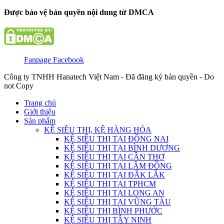
Được bảo vệ bản quyền nội dung từ DMCA
Fanpage Facebook
Công ty TNHH Hanatech Việt Nam - Đã đăng ký bản quyền - Do
not Copy
Trang chủ
Giới thiệu
Sản phẩm
KỆ SIÊU THỊ, KỆ HÀNG HÓA
KỆ SIÊU THỊ TẠI ĐỒNG NAI
KỆ SIÊU THỊ TẠI BÌNH DƯƠNG
KỆ SIÊU THỊ TẠI CẦN THƠ
KỆ SIÊU THỊ TẠI LÂM ĐỒNG
KỆ SIÊU THỊ TẠI ĐẮK LẮK
KỆ SIÊU THỊ TẠI TPHCM
KỆ SIÊU THỊ TẠI LONG AN
KỆ SIÊU THỊ TẠI VŨNG TÀU
KỆ SIÊU THỊ BÌNH PHƯỚC
KỆ SIÊU THỊ TÂY NINH