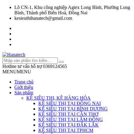
Lô CN-1, Khu công nghiệp Agtex Long Bình, Phường Long
Bình, Thành phố Biên Hoà, Đồng Nai
kesieuthihanatech@gmail.com
Hotline tư vấn hỗ trợ
0369124565
MENU
MENU
Trang chủ
Giới thiệu
Sản phẩm
KỆ SIÊU THỊ, KỆ HÀNG HÓA
KỆ SIÊU THỊ TẠI ĐỒNG NAI
KỆ SIÊU THỊ TẠI BÌNH DƯƠNG
KỆ SIÊU THỊ TẠI CẦN THƠ
KỆ SIÊU THỊ TẠI LÂM ĐỒNG
KỆ SIÊU THỊ TẠI ĐẮK LẮK
KỆ SIÊU THỊ TẠI TPHCM