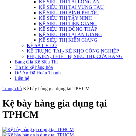
KỆ SIÊU THỊ TẠI LONG AN
KỆ SIÊU THỊ TẠI VŨNG TÀU
KỆ SIÊU THỊ BÌNH PHƯỚC
KỆ SIÊU THỊ TÂY NINH
KỆ SIÊU THỊ TIỀN GIANG
KỆ SIÊU THỊ ĐỒNG THÁP
KỆ SIÊU THỊ TẠI AN GIANG
KỆ SIÊU THỊ KIÊN GIANG
KỆ SẮT V LỖ
KỆ TRUNG TẢI - KỆ KHO CÔNG NGHIỆP
PHỤ KIỆN, THIẾT BỊ SIÊU THỊ, CỬA HÀNG
Bảng Giá Kệ Siêu Thị
Tin tức kệ hàng hóa
Dự Án Đã Hoàn Thành
Liên hệ
Trang chủ
Kệ bày hàng gia dụng tại TPHCM
Kệ bày hàng gia dụng tại
TPHCM