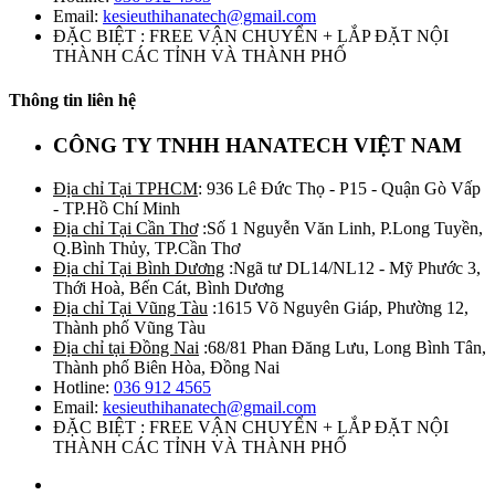
Email:
kesieuthihanatech@gmail.com
ĐẶC BIỆT : FREE VẬN CHUYỂN + LẮP ĐẶT NỘI
THÀNH CÁC TỈNH VÀ THÀNH PHỐ
Thông tin liên hệ
CÔNG TY TNHH HANATECH VIỆT NAM
Địa chỉ Tại TPHCM
: 936 Lê Đức Thọ - P15 - Quận Gò Vấp
- TP.Hồ Chí Minh
Địa chỉ Tại Cần Thơ
:Số 1 Nguyễn Văn Linh, P.Long Tuyền,
Q.Bình Thủy, TP.Cần Thơ
Địa chỉ Tại Bình Dương
:Ngã tư DL14/NL12 - Mỹ Phước 3,
Thới Hoà, Bến Cát, Bình Dương
Địa chỉ Tại Vũng Tàu
:1615 Võ Nguyên Giáp, Phường 12,
Thành phố Vũng Tàu
Địa chỉ tại Đồng Nai
:68/81 Phan Đăng Lưu, Long Bình Tân,
Thành phố Biên Hòa, Đồng Nai
Hotline:
036 912 4565
Email:
kesieuthihanatech@gmail.com
ĐẶC BIỆT : FREE VẬN CHUYỂN + LẮP ĐẶT NỘI
THÀNH CÁC TỈNH VÀ THÀNH PHỐ