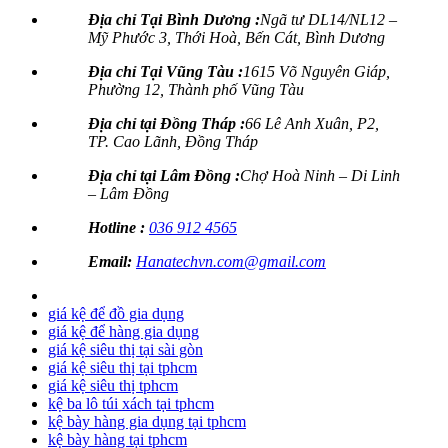
Địa chỉ Tại Bình Dương :
Ngã tư DL14/NL12 –
Mỹ Phước 3, Thới Hoà, Bến Cát, Bình Dương
Địa chỉ Tại Vũng Tàu :
1615 Võ Nguyên Giáp,
Phường 12, Thành phố Vũng Tàu
Địa chỉ tại Đồng Tháp :
66 Lê Anh Xuân, P2,
TP. Cao Lãnh, Đồng Tháp
Địa chỉ tại Lâm Đồng :
Chợ Hoà Ninh – Di Linh
– Lâm Đồng
Hotline :
036 912 4565
Email:
Hanatechvn.com@gmail.com
giá kệ để đồ gia dụng
giá kệ để hàng gia dụng
giá kệ siêu thị tại sài gòn
giá kệ siêu thị tại tphcm
giá kệ siêu thị tphcm
kệ ba lô túi xách tại tphcm
kệ bày hàng gia dụng tại tphcm
kệ bày hàng tại tphcm