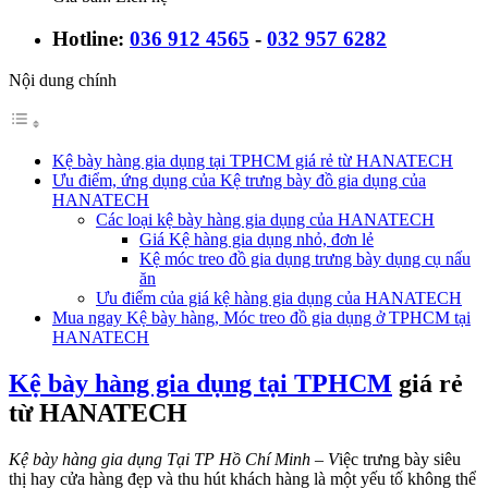
Hotline:
036 912 4565
-
032 957 6282
Nội dung chính
Kệ bày hàng gia dụng tại TPHCM giá rẻ từ HANATECH
Ưu điểm, ứng dụng của Kệ trưng bày đồ gia dụng của
HANATECH
Các loại kệ bày hàng gia dụng của HANATECH
Giá Kệ hàng gia dụng nhỏ, đơn lẻ
Kệ móc treo đồ gia dụng trưng bày dụng cụ nấu
ăn
Ưu điểm của giá kệ hàng gia dụng của HANATECH
Mua ngay Kệ bày hàng, Móc treo đồ gia dụng ở TPHCM tại
HANATECH
Kệ bày hàng gia dụng tại TPHCM
giá rẻ
từ HANATECH
Kệ bày hàng gia dụng Tại TP Hồ Chí Minh – V
iệc trưng bày siêu
thị hay cửa hàng đẹp và thu hút khách hàng là một yếu tố không thể