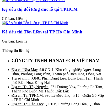
Kệ siêu thị đôi lưng đục lỗ tại TPHCM
Giá bán: Liên hệ
Kệ siêu thị Tôn Liền tại TP Hồ Chí Minh
Giá bán: Liên hệ
Thông tin liên hệ
CÔNG TY TNHH HANATECH VIỆT NAM
Địa chỉ Nhà Máy
:Lô CN-1, Khu công nghiệp Agtex Long
Bình, Phường Long Bình, Thành phố Biên Hoà, Đồng Nai
Trụ sở chính
:68/81 Phan Đăng Lưu, Long Bình Tân, Thành
phố Biên Hòa, Đồng Nai
Địa chỉ Tại Tây Nguyên
: 231 Đường 30.4, Phường Ea Tam,
Thành Phố Buôn Ma Thuột, Đắk Lắk
Địa chỉ Tại TPHCM
: 936 Lê Đức Thọ - P15 - Quận Gò Vấp
- TP.Hồ Chí Minh
Địa chỉ Tại Cần Thơ
: QL91B, Phường Long Hòa, Q.Bình