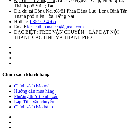
Địa chỉ Tại Vũng Tàu
:1615 Võ Nguyên Giáp, Phường 12,
Thành phố Vũng Tàu
Địa chỉ tại Đồng Nai
:68/81 Phan Đăng Lưu, Long Bình Tân,
Thành phố Biên Hòa, Đồng Nai
Hotline:
036 912 4565
Email:
kesieuthihanatech@gmail.com
ĐẶC BIỆT : FREE VẬN CHUYỂN + LẮP ĐẶT NỘI
THÀNH CÁC TỈNH VÀ THÀNH PHỐ
Chính sách khách hàng
Chính sách bảo mật
Hướng dẫn mua hàng
Phương thức thanh toán
Lắp đặt – vận chuyển
Chính sách bảo hành