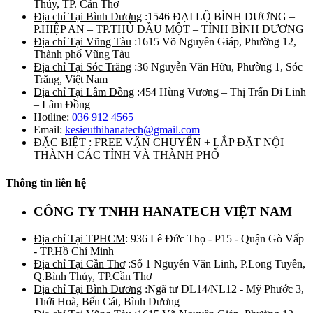
Thủy, TP. Cần Thơ
Địa chỉ Tại Bình Dương
:1546 ĐẠI LỘ BÌNH DƯƠNG –
P.HIỆP AN – TP.THỦ DẦU MỘT – TỈNH BÌNH DƯƠNG
Địa chỉ Tại Vũng Tàu
:1615 Võ Nguyên Giáp, Phường 12,
Thành phố Vũng Tàu
Địa chỉ Tại Sóc Trăng
:36 Nguyễn Văn Hữu, Phường 1, Sóc
Trăng, Việt Nam
Địa chỉ Tại Lâm Đồng
:454 Hùng Vương – Thị Trấn Di Linh
– Lâm Đồng
Hotline:
036 912 4565
Email:
kesieuthihanatech@gmail.com
ĐẶC BIỆT : FREE VẬN CHUYỂN + LẮP ĐẶT NỘI
THÀNH CÁC TỈNH VÀ THÀNH PHỐ
Thông tin liên hệ
CÔNG TY TNHH HANATECH VIỆT NAM
Địa chỉ Tại TPHCM
: 936 Lê Đức Thọ - P15 - Quận Gò Vấp
- TP.Hồ Chí Minh
Địa chỉ Tại Cần Thơ
:Số 1 Nguyễn Văn Linh, P.Long Tuyền,
Q.Bình Thủy, TP.Cần Thơ
Địa chỉ Tại Bình Dương
:Ngã tư DL14/NL12 - Mỹ Phước 3,
Thới Hoà, Bến Cát, Bình Dương