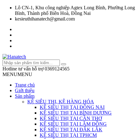
Lô CN-1, Khu công nghiệp Agtex Long Bình, Phường Long
Bình, Thành phố Biên Hoà, Đồng Nai
kesieuthihanatech@gmail.com
Hotline tư vấn hỗ trợ
0369124565
MENU
MENU
Trang chủ
Giới thiệu
Sản phẩm
KỆ SIÊU THỊ, KỆ HÀNG HÓA
KỆ SIÊU THỊ TẠI ĐỒNG NAI
KỆ SIÊU THỊ TẠI BÌNH DƯƠNG
KỆ SIÊU THỊ TẠI CẦN THƠ
KỆ SIÊU THỊ TẠI LÂM ĐỒNG
KỆ SIÊU THỊ TẠI ĐẮK LẮK
KỆ SIÊU THỊ TẠI TPHCM