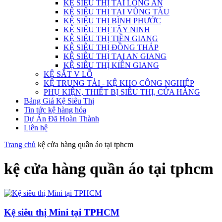
KỆ SIÊU THỊ TẠI LONG AN
KỆ SIÊU THỊ TẠI VŨNG TÀU
KỆ SIÊU THỊ BÌNH PHƯỚC
KỆ SIÊU THỊ TÂY NINH
KỆ SIÊU THỊ TIỀN GIANG
KỆ SIÊU THỊ ĐỒNG THÁP
KỆ SIÊU THỊ TẠI AN GIANG
KỆ SIÊU THỊ KIÊN GIANG
KỆ SẮT V LỖ
KỆ TRUNG TẢI - KỆ KHO CÔNG NGHIỆP
PHỤ KIỆN, THIẾT BỊ SIÊU THỊ, CỬA HÀNG
Bảng Giá Kệ Siêu Thị
Tin tức kệ hàng hóa
Dự Án Đã Hoàn Thành
Liên hệ
Trang chủ
kệ cửa hàng quần áo tại tphcm
kệ cửa hàng quần áo tại tphcm
Kệ siêu thị Mini tại TPHCM