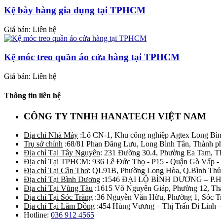
Kệ bày hàng gia dụng tại TPHCM
Giá bán: Liên hệ
Kệ móc treo quần áo cửa hàng tại TPHCM
Giá bán: Liên hệ
Thông tin liên hệ
CÔNG TY TNHH HANATECH VIỆT NAM
Địa chỉ Nhà Máy
:Lô CN-1, Khu công nghiệp Agtex Long Bìn
Trụ sở chính
:68/81 Phan Đăng Lưu, Long Bình Tân, Thành p
Địa chỉ Tại Tây Nguyên
: 231 Đường 30.4, Phường Ea Tam, 
Địa chỉ Tại TPHCM
: 936 Lê Đức Thọ - P15 - Quận Gò Vấp -
Địa chỉ Tại Cần Thơ
: QL91B, Phường Long Hòa, Q.Bình Thủ
Địa chỉ Tại Bình Dương
:1546 ĐẠI LỘ BÌNH DƯƠNG – P.
Địa chỉ Tại Vũng Tàu
:1615 Võ Nguyên Giáp, Phường 12, Th
Địa chỉ Tại Sóc Trăng
:36 Nguyễn Văn Hữu, Phường 1, Sóc T
Địa chỉ Tại Lâm Đồng
:454 Hùng Vương – Thị Trấn Di Linh
Hotline:
036 912 4565