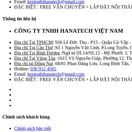
Email:
kesieuthihanatech@gmail.com
ĐẶC BIỆT : FREE VẬN CHUYỂN + LẮP ĐẶT NỘI TH
Thông tin liên hệ
CÔNG TY TNHH HANATECH VIỆT NAM
Địa chỉ Tại TPHCM
: 936 Lê Đức Thọ - P15 - Quận Gò Vấp -
Địa chỉ Tại Cần Thơ
:Số 1 Nguyễn Văn Linh, P.Long Tuyền, 
Địa chỉ Tại Bình Dương
:Ngã tư DL14/NL12 - Mỹ Phước 3, T
Địa chỉ Tại Vũng Tàu
:1615 Võ Nguyên Giáp, Phường 12, Th
Địa chỉ tại Đồng Nai
:68/81 Phan Đăng Lưu, Long Bình Tân, 
Hotline:
036 912 4565
Email:
kesieuthihanatech@gmail.com
ĐẶC BIỆT : FREE VẬN CHUYỂN + LẮP ĐẶT NỘI TH
Chính sách khách hàng
Chính sách bảo mật