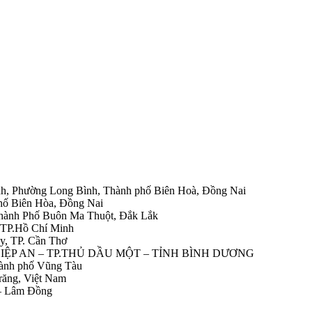
h, Phường Long Bình, Thành phố Biên Hoà, Đồng Nai
hố Biên Hòa, Đồng Nai
Thành Phố Buôn Ma Thuột, Đắk Lắk
 TP.Hồ Chí Minh
y, TP. Cần Thơ
HIỆP AN – TP.THỦ DẦU MỘT – TỈNH BÌNH DƯƠNG
ành phố Vũng Tàu
răng, Việt Nam
 – Lâm Đồng