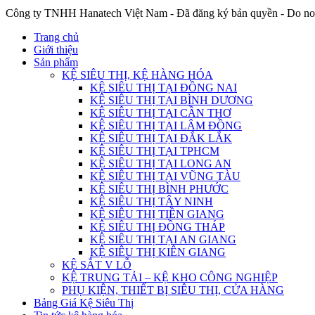
Công ty TNHH Hanatech Việt Nam - Đã đăng ký bản quyền - Do no
Trang chủ
Giới thiệu
Sản phẩm
KỆ SIÊU THỊ, KỆ HÀNG HÓA
KỆ SIÊU THỊ TẠI ĐỒNG NAI
KỆ SIÊU THỊ TẠI BÌNH DƯƠNG
KỆ SIÊU THỊ TẠI CẦN THƠ
KỆ SIÊU THỊ TẠI LÂM ĐỒNG
KỆ SIÊU THỊ TẠI ĐẮK LẮK
KỆ SIÊU THỊ TẠI TPHCM
KỆ SIÊU THỊ TẠI LONG AN
KỆ SIÊU THỊ TẠI VŨNG TÀU
KỆ SIÊU THỊ BÌNH PHƯỚC
KỆ SIÊU THỊ TÂY NINH
KỆ SIÊU THỊ TIỀN GIANG
KỆ SIÊU THỊ ĐỒNG THÁP
KỆ SIÊU THỊ TẠI AN GIANG
KỆ SIÊU THỊ KIÊN GIANG
KỆ SẮT V LỖ
KỆ TRUNG TẢI – KỆ KHO CÔNG NGHIỆP
PHỤ KIỆN, THIẾT BỊ SIÊU THỊ, CỬA HÀNG
Bảng Giá Kệ Siêu Thị