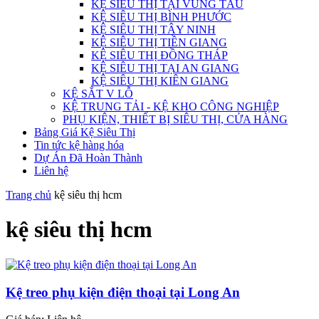
KỆ SIÊU THỊ TẠI VŨNG TÀU
KỆ SIÊU THỊ BÌNH PHƯỚC
KỆ SIÊU THỊ TÂY NINH
KỆ SIÊU THỊ TIỀN GIANG
KỆ SIÊU THỊ ĐỒNG THÁP
KỆ SIÊU THỊ TẠI AN GIANG
KỆ SIÊU THỊ KIÊN GIANG
KỆ SẮT V LỖ
KỆ TRUNG TẢI - KỆ KHO CÔNG NGHIỆP
PHỤ KIỆN, THIẾT BỊ SIÊU THỊ, CỬA HÀNG
Bảng Giá Kệ Siêu Thị
Tin tức kệ hàng hóa
Dự Án Đã Hoàn Thành
Liên hệ
Trang chủ
kệ siêu thị hcm
kệ siêu thị hcm
Kệ treo phụ kiện điện thoại tại Long An