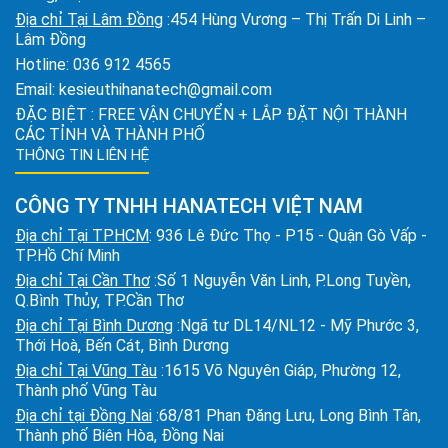
Địa chỉ Tại Lâm Đồng
:454 Hùng Vương – Thị Trấn Di Linh –
Lâm Đồng
Hotline:
036 912 4565
Email:
kesieuthihanatech@gmail.com
ĐẶC BIỆT : FREE VẬN CHUYỂN + LẮP ĐẶT NỘI THÀNH
CÁC TỈNH VÀ THÀNH PHỐ
THÔNG TIN LIÊN HỆ
CÔNG TY TNHH HANATECH VIỆT NAM
Địa chỉ Tại TPHCM
: 936 Lê Đức Thọ - P15 - Quận Gò Vấp -
TP.Hồ Chí Minh
Địa chỉ Tại Cần Thơ
:Số 1 Nguyễn Văn Linh, P.Long Tuyền,
Q.Bình Thủy, TP.Cần Thơ
Địa chỉ Tại Bình Dương
:Ngã tư DL14/NL12 - Mỹ Phước 3,
Thới Hoà, Bến Cát, Bình Dương
Địa chỉ Tại Vũng Tàu
:1615 Võ Nguyên Giáp, Phường 12,
Thành phố Vũng Tàu
Địa chỉ tại Đồng Nai
:68/81 Phan Đăng Lưu, Long Bình Tân,
Thành phố Biên Hòa, Đồng Nai