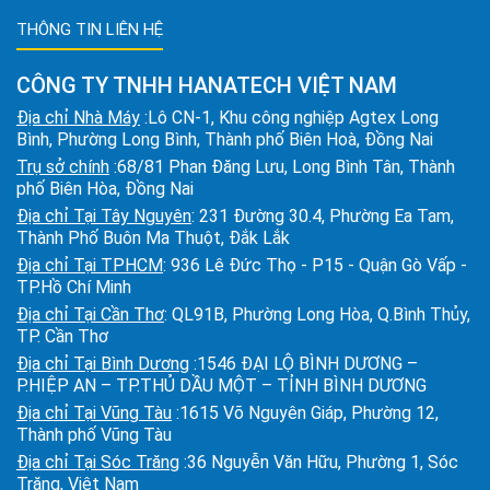
THÔNG TIN LIÊN HỆ
CÔNG TY TNHH HANATECH VIỆT NAM
Địa chỉ Nhà Máy
:Lô CN-1, Khu công nghiệp Agtex Long
Bình, Phường Long Bình, Thành phố Biên Hoà, Đồng Nai
Trụ sở chính
:68/81 Phan Đăng Lưu, Long Bình Tân, Thành
phố Biên Hòa, Đồng Nai
Địa chỉ Tại Tây Nguyên
: 231 Đường 30.4, Phường Ea Tam,
Thành Phố Buôn Ma Thuột, Đắk Lắk
Địa chỉ Tại TPHCM
: 936 Lê Đức Thọ - P15 - Quận Gò Vấp -
TP.Hồ Chí Minh
Địa chỉ Tại Cần Thơ
: QL91B, Phường Long Hòa, Q.Bình Thủy,
TP. Cần Thơ
Địa chỉ Tại Bình Dương
:1546 ĐẠI LỘ BÌNH DƯƠNG –
P.HIỆP AN – TP.THỦ DẦU MỘT – TỈNH BÌNH DƯƠNG
Địa chỉ Tại Vũng Tàu
:1615 Võ Nguyên Giáp, Phường 12,
Thành phố Vũng Tàu
Địa chỉ Tại Sóc Trăng
:36 Nguyễn Văn Hữu, Phường 1, Sóc
Trăng, Việt Nam