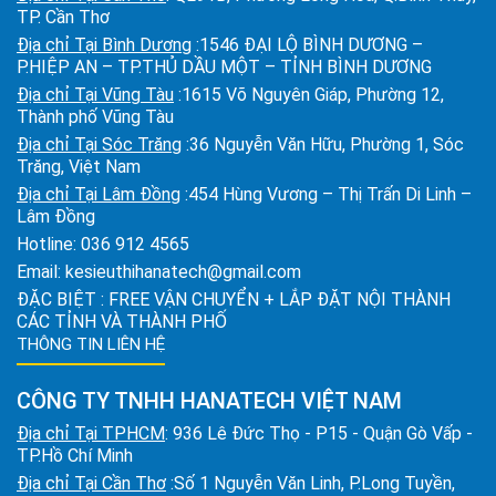
TP. Cần Thơ
Địa chỉ Tại Bình Dương
:1546 ĐẠI LỘ BÌNH DƯƠNG –
P.HIỆP AN – TP.THỦ DẦU MỘT – TỈNH BÌNH DƯƠNG
Địa chỉ Tại Vũng Tàu
:1615 Võ Nguyên Giáp, Phường 12,
Thành phố Vũng Tàu
Địa chỉ Tại Sóc Trăng
:36 Nguyễn Văn Hữu, Phường 1, Sóc
Trăng, Việt Nam
Địa chỉ Tại Lâm Đồng
:454 Hùng Vương – Thị Trấn Di Linh –
Lâm Đồng
Hotline:
036 912 4565
Email:
kesieuthihanatech@gmail.com
ĐẶC BIỆT : FREE VẬN CHUYỂN + LẮP ĐẶT NỘI THÀNH
CÁC TỈNH VÀ THÀNH PHỐ
THÔNG TIN LIÊN HỆ
CÔNG TY TNHH HANATECH VIỆT NAM
Địa chỉ Tại TPHCM
: 936 Lê Đức Thọ - P15 - Quận Gò Vấp -
TP.Hồ Chí Minh
Địa chỉ Tại Cần Thơ
:Số 1 Nguyễn Văn Linh, P.Long Tuyền,