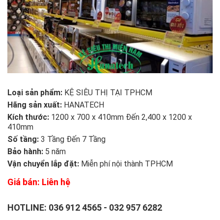
Loại sản phẩm:
KỆ SIÊU THỊ TẠI TPHCM
Hãng sản xuất:
HANATECH
Kích thước:
1200 x 700 x 410mm Đến 2,400 x 1200 x
410mm
Số tầng:
3 Tầng Đến 7 Tầng
Bảo hành:
5 năm
Vận chuyển lắp đặt:
Miễn phí nội thành TPHCM
Giá bán: Liên hệ
HOTLINE:
036 912 4565
-
032 957 6282