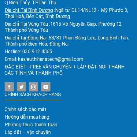
Q.Bình Thủy, TP.Cần Thơ
Địa chỉ Tại Bình Dương
:Ngã tư DL14/NL12 - Mỹ Phước 3,
Thới Hoà, Bến Cát, Bình Dương
Địa chỉ Tại Vũng Tàu
:1615 Võ Nguyên Giáp, Phường 12,
Thành phố Vũng Tàu
Địa chỉ tại Đồng Nai
:68/81 Phan Đăng Lưu, Long Bình Tân,
Thành phố Biên Hòa, Đồng Nai
Hotline:
036 912 4565
Email:
kesieuthihanatech@gmail.com
ĐẶC BIỆT : FREE VẬN CHUYỂN + LẮP ĐẶT NỘI THÀNH
CÁC TỈNH VÀ THÀNH PHỐ
CHÍNH SÁCH KHÁCH HÀNG
Chính sách bảo mật
Hướng dẫn mua hàng
Phương thức thanh toán
Lắp đặt – vận chuyển