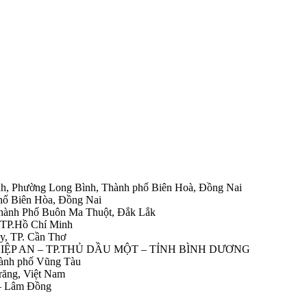
h, Phường Long Bình, Thành phố Biên Hoà, Đồng Nai
hố Biên Hòa, Đồng Nai
Thành Phố Buôn Ma Thuột, Đắk Lắk
 TP.Hồ Chí Minh
y, TP. Cần Thơ
HIỆP AN – TP.THỦ DẦU MỘT – TỈNH BÌNH DƯƠNG
ành phố Vũng Tàu
răng, Việt Nam
 – Lâm Đồng