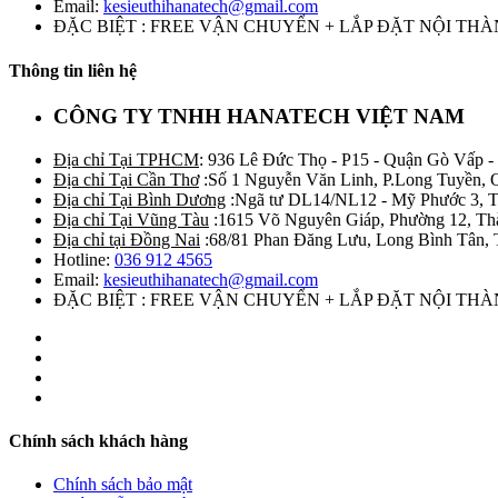
Email:
kesieuthihanatech@gmail.com
ĐẶC BIỆT : FREE VẬN CHUYỂN + LẮP ĐẶT NỘI TH
Thông tin liên hệ
CÔNG TY TNHH HANATECH VIỆT NAM
Địa chỉ Tại TPHCM
: 936 Lê Đức Thọ - P15 - Quận Gò Vấp -
Địa chỉ Tại Cần Thơ
:Số 1 Nguyễn Văn Linh, P.Long Tuyền, 
Địa chỉ Tại Bình Dương
:Ngã tư DL14/NL12 - Mỹ Phước 3, T
Địa chỉ Tại Vũng Tàu
:1615 Võ Nguyên Giáp, Phường 12, Th
Địa chỉ tại Đồng Nai
:68/81 Phan Đăng Lưu, Long Bình Tân, 
Hotline:
036 912 4565
Email:
kesieuthihanatech@gmail.com
ĐẶC BIỆT : FREE VẬN CHUYỂN + LẮP ĐẶT NỘI TH
Chính sách khách hàng
Chính sách bảo mật