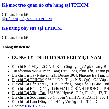
Kệ móc treo quần áo cửa hàng tại TPHCM
Giá bán: Liên hệ
Kệ trưng bày sữa tại TPHCM
Giá bán: Liên hệ
Thông tin liên hệ
CÔNG TY TNHH HANATECH VIỆT NAM
Địa chỉ Nhà Máy
:Lô CN-1, Khu công nghiệp Agtex Long Bìn
Trụ sở chính
:68/81 Phan Đăng Lưu, Long Bình Tân, Thành p
Địa chỉ Tại Tây Nguyên
: 231 Đường 30.4, Phường Ea Tam, 
Địa chỉ Tại TPHCM
: 936 Lê Đức Thọ - P15 - Quận Gò Vấp -
Địa chỉ Tại Cần Thơ
: QL91B, Phường Long Hòa, Q.Bình Thủ
Địa chỉ Tại Bình Dương
:1546 ĐẠI LỘ BÌNH DƯƠNG – P.
Địa chỉ Tại Vũng Tàu
:1615 Võ Nguyên Giáp, Phường 12, Th
Địa chỉ Tại Sóc Trăng
:36 Nguyễn Văn Hữu, Phường 1, Sóc T
Địa chỉ Tại Lâm Đồng
:454 Hùng Vương – Thị Trấn Di Linh
Hotline:
036 912 4565