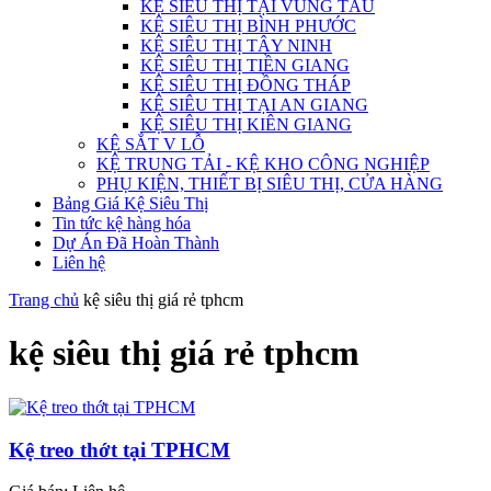
KỆ SIÊU THỊ TẠI VŨNG TÀU
KỆ SIÊU THỊ BÌNH PHƯỚC
KỆ SIÊU THỊ TÂY NINH
KỆ SIÊU THỊ TIỀN GIANG
KỆ SIÊU THỊ ĐỒNG THÁP
KỆ SIÊU THỊ TẠI AN GIANG
KỆ SIÊU THỊ KIÊN GIANG
KỆ SẮT V LỖ
KỆ TRUNG TẢI - KỆ KHO CÔNG NGHIỆP
PHỤ KIỆN, THIẾT BỊ SIÊU THỊ, CỬA HÀNG
Bảng Giá Kệ Siêu Thị
Tin tức kệ hàng hóa
Dự Án Đã Hoàn Thành
Liên hệ
Trang chủ
kệ siêu thị giá rẻ tphcm
kệ siêu thị giá rẻ tphcm
Kệ treo thớt tại TPHCM