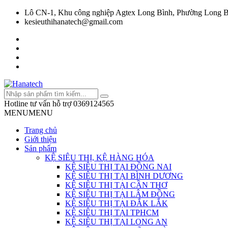
Lô CN-1, Khu công nghiệp Agtex Long Bình, Phường Long B
kesieuthihanatech@gmail.com
Hotline tư vấn hỗ trợ
0369124565
MENU
MENU
Trang chủ
Giới thiệu
Sản phẩm
KỆ SIÊU THỊ, KỆ HÀNG HÓA
KỆ SIÊU THỊ TẠI ĐỒNG NAI
KỆ SIÊU THỊ TẠI BÌNH DƯƠNG
KỆ SIÊU THỊ TẠI CẦN THƠ
KỆ SIÊU THỊ TẠI LÂM ĐỒNG
KỆ SIÊU THỊ TẠI ĐẮK LẮK
KỆ SIÊU THỊ TẠI TPHCM
KỆ SIÊU THỊ TẠI LONG AN