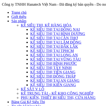
Công ty TNHH Hanatech Việt Nam - Đã đăng ký bản quyền - Do no
Trang chủ
Giới thiệu
Sản phẩm
KỆ SIÊU THỊ, KỆ HÀNG HÓA
KỆ SIÊU THỊ TẠI ĐỒNG NAI
KỆ SIÊU THỊ TẠI BÌNH DƯƠNG
KỆ SIÊU THỊ TẠI CẦN THƠ
KỆ SIÊU THỊ TẠI LÂM ĐỒNG
KỆ SIÊU THỊ TẠI ĐẮK LẮK
KỆ SIÊU THỊ TẠI TPHCM
KỆ SIÊU THỊ TẠI LONG AN
KỆ SIÊU THỊ TẠI VŨNG TÀU
KỆ SIÊU THỊ BÌNH PHƯỚC
KỆ SIÊU THỊ TÂY NINH
KỆ SIÊU THỊ TIỀN GIANG
KỆ SIÊU THỊ ĐỒNG THÁP
KỆ SIÊU THỊ TẠI AN GIANG
KỆ SIÊU THỊ KIÊN GIANG
KỆ SẮT V LỖ
KỆ TRUNG TẢI – KỆ KHO CÔNG NGHIỆP
PHỤ KIỆN, THIẾT BỊ SIÊU THỊ, CỬA HÀNG
Bảng Giá Kệ Siêu Thị