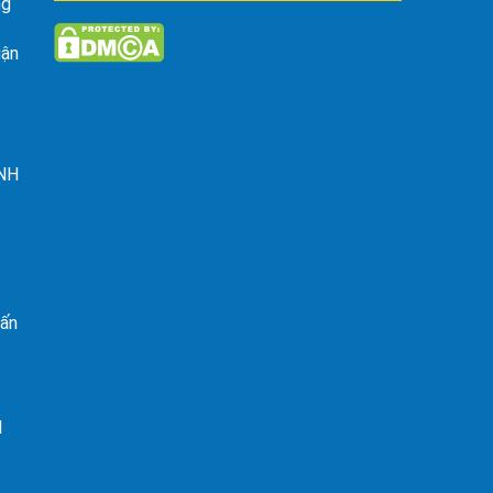
ng
uận
ỈNH
rấn
I