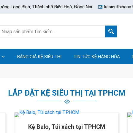
ường Long Bình, Thành phố Biên Hoà, Đồng Nai
kesieuthihan
BẢNG GIÁ KỆ SIÊU THỊ
TIN TỨC KỆ HÀNG HÓA
LẮP ĐẶT KỆ SIÊU THỊ TẠI TPHCM
Kệ Balo, Túi xách tại TPHCM