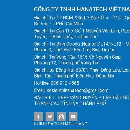
CÔNG TY TNHH HANATECH VIỆT N
Địa chỉ Tại TPHCM
: 936 Lê Đức Thọ - P15 - Q
Gò Vấp - TP.Hồ Chí Minh
Địa chỉ Tại Cần Thơ
:Số 1 Nguyễn Văn Linh, P.L
Tuyền, Q.Bình Thủy, TP.Cần Thơ
Địa chỉ Tại Bình Dương
:Ngã tư DL14/NL12 - M
Phước 3, Thới Hoà, Bến Cát, Bình Dương
Địa chỉ Tại Vũng Tàu
:1615 Võ Nguyên Giáp,
Phường 12, Thành phố Vũng Tàu
Địa chỉ tại Đồng Nai
:68/81 Phan Đăng Lưu, Lo
Bình Tân, Thành phố Biên Hòa, Đồng Nai
Hotline:
036 912 4565
Email:
kesieuthihanatech@gmail.com
ĐẶC BIỆT : FREE VẬN CHUYỂN + LẮP ĐẶT NỘ
THÀNH CÁC TỈNH VÀ THÀNH PHỐ
CHÍNH SÁCH KHÁCH HÀNG