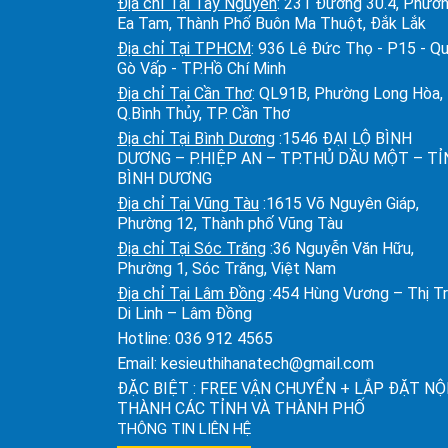
Địa chỉ Tại Tây Nguyên
: 231 Đường 30.4, Phườ
Ea Tam, Thành Phố Buôn Ma Thuột, Đắk Lắk
Địa chỉ Tại TPHCM
: 936 Lê Đức Thọ - P15 - Q
Gò Vấp - TP.Hồ Chí Minh
Địa chỉ Tại Cần Thơ
: QL91B, Phường Long Hòa,
Q.Bình Thủy, TP. Cần Thơ
Địa chỉ Tại Bình Dương
:1546 ĐẠI LỘ BÌNH
DƯƠNG – P.HIỆP AN – TP.THỦ DẦU MỘT – T
BÌNH DƯƠNG
Địa chỉ Tại Vũng Tàu
:1615 Võ Nguyên Giáp,
Phường 12, Thành phố Vũng Tàu
Địa chỉ Tại Sóc Trăng
:36 Nguyễn Văn Hữu,
Phường 1, Sóc Trăng, Việt Nam
Địa chỉ Tại Lâm Đồng
:454 Hùng Vương – Thị T
Di Linh – Lâm Đồng
Hotline:
036 912 4565
Email:
kesieuthihanatech@gmail.com
ĐẶC BIỆT : FREE VẬN CHUYỂN + LẮP ĐẶT NỘ
THÀNH CÁC TỈNH VÀ THÀNH PHỐ
THÔNG TIN LIÊN HỆ