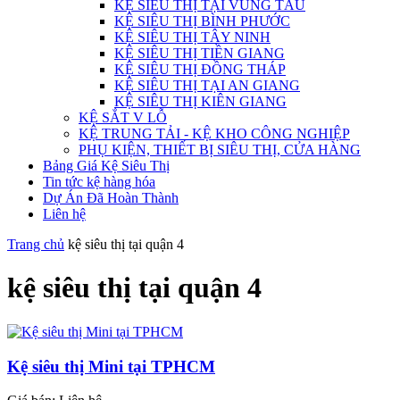
KỆ SIÊU THỊ TẠI VŨNG TÀU
KỆ SIÊU THỊ BÌNH PHƯỚC
KỆ SIÊU THỊ TÂY NINH
KỆ SIÊU THỊ TIỀN GIANG
KỆ SIÊU THỊ ĐỒNG THÁP
KỆ SIÊU THỊ TẠI AN GIANG
KỆ SIÊU THỊ KIÊN GIANG
KỆ SẮT V LỖ
KỆ TRUNG TẢI - KỆ KHO CÔNG NGHIỆP
PHỤ KIỆN, THIẾT BỊ SIÊU THỊ, CỬA HÀNG
Bảng Giá Kệ Siêu Thị
Tin tức kệ hàng hóa
Dự Án Đã Hoàn Thành
Liên hệ
Trang chủ
kệ siêu thị tại quận 4
kệ siêu thị tại quận 4
Kệ siêu thị Mini tại TPHCM