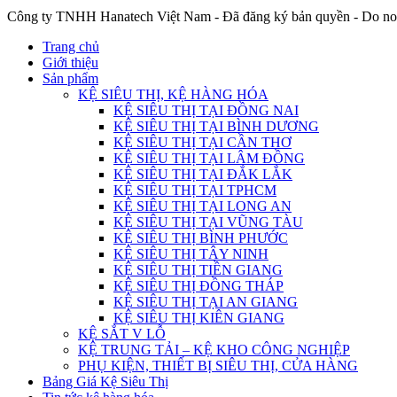
Công ty TNHH Hanatech Việt Nam - Đã đăng ký bản quyền - Do no
Trang chủ
Giới thiệu
Sản phẩm
KỆ SIÊU THỊ, KỆ HÀNG HÓA
KỆ SIÊU THỊ TẠI ĐỒNG NAI
KỆ SIÊU THỊ TẠI BÌNH DƯƠNG
KỆ SIÊU THỊ TẠI CẦN THƠ
KỆ SIÊU THỊ TẠI LÂM ĐỒNG
KỆ SIÊU THỊ TẠI ĐẮK LẮK
KỆ SIÊU THỊ TẠI TPHCM
KỆ SIÊU THỊ TẠI LONG AN
KỆ SIÊU THỊ TẠI VŨNG TÀU
KỆ SIÊU THỊ BÌNH PHƯỚC
KỆ SIÊU THỊ TÂY NINH
KỆ SIÊU THỊ TIỀN GIANG
KỆ SIÊU THỊ ĐỒNG THÁP
KỆ SIÊU THỊ TẠI AN GIANG
KỆ SIÊU THỊ KIÊN GIANG
KỆ SẮT V LỖ
KỆ TRUNG TẢI – KỆ KHO CÔNG NGHIỆP
PHỤ KIỆN, THIẾT BỊ SIÊU THỊ, CỬA HÀNG
Bảng Giá Kệ Siêu Thị