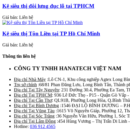
Kệ siêu thị đôi lưng đục lỗ tại TPHCM
Giá bán: Liên hệ
Kệ siêu thị Tôn Liền tại TP Hồ Chí Minh
Giá bán: Liên hệ
Thông tin liên hệ
CÔNG TY TNHH HANATECH VIỆT NAM
Địa chỉ Nhà Máy
:Lô CN-1, Khu công nghiệp Agtex Long Bìn
Trụ sở chính
:68/81 Phan Đăng Lưu, Long Bình Tân, Thành p
Địa chỉ Tại Tây Nguyên
: 231 Đường 30.4, Phường Ea Tam, 
Địa chỉ Tại TPHCM
: 936 Lê Đức Thọ - P15 - Quận Gò Vấp -
Địa chỉ Tại Cần Thơ
: QL91B, Phường Long Hòa, Q.Bình Thủ
Địa chỉ Tại Bình Dương
:1546 ĐẠI LỘ BÌNH DƯƠNG – P.
Địa chỉ Tại Vũng Tàu
:1615 Võ Nguyên Giáp, Phường 12, Th
Địa chỉ Tại Sóc Trăng
:36 Nguyễn Văn Hữu, Phường 1, Sóc T
Địa chỉ Tại Lâm Đồng
:454 Hùng Vương – Thị Trấn Di Linh
Hotline:
036 912 4565