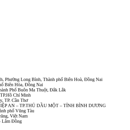
h, Phường Long Bình, Thành phố Biên Hoà, Đồng Nai
hố Biên Hòa, Đồng Nai
Thành Phố Buôn Ma Thuột, Đắk Lắk
 TP.Hồ Chí Minh
y, TP. Cần Thơ
HIỆP AN – TP.THỦ DẦU MỘT – TỈNH BÌNH DƯƠNG
ành phố Vũng Tàu
răng, Việt Nam
 – Lâm Đồng