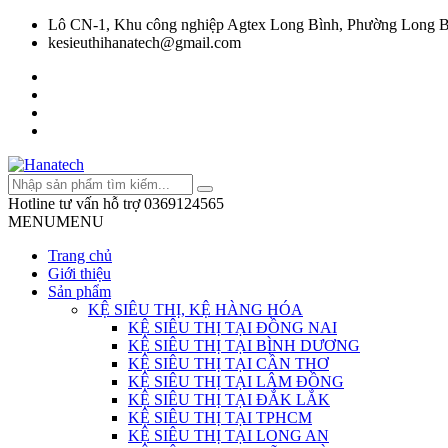
Lô CN-1, Khu công nghiệp Agtex Long Bình, Phường Long B
kesieuthihanatech@gmail.com
Hotline tư vấn hỗ trợ
0369124565
MENU
MENU
Trang chủ
Giới thiệu
Sản phẩm
KỆ SIÊU THỊ, KỆ HÀNG HÓA
KỆ SIÊU THỊ TẠI ĐỒNG NAI
KỆ SIÊU THỊ TẠI BÌNH DƯƠNG
KỆ SIÊU THỊ TẠI CẦN THƠ
KỆ SIÊU THỊ TẠI LÂM ĐỒNG
KỆ SIÊU THỊ TẠI ĐẮK LẮK
KỆ SIÊU THỊ TẠI TPHCM
KỆ SIÊU THỊ TẠI LONG AN