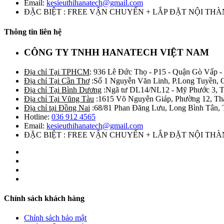
Email:
kesieuthihanatech@gmail.com
ĐẶC BIỆT : FREE VẬN CHUYỂN + LẮP ĐẶT NỘI TH
Thông tin liên hệ
CÔNG TY TNHH HANATECH VIỆT NAM
Địa chỉ Tại TPHCM
: 936 Lê Đức Thọ - P15 - Quận Gò Vấp -
Địa chỉ Tại Cần Thơ
:Số 1 Nguyễn Văn Linh, P.Long Tuyền, 
Địa chỉ Tại Bình Dương
:Ngã tư DL14/NL12 - Mỹ Phước 3, T
Địa chỉ Tại Vũng Tàu
:1615 Võ Nguyên Giáp, Phường 12, Th
Địa chỉ tại Đồng Nai
:68/81 Phan Đăng Lưu, Long Bình Tân, 
Hotline:
036 912 4565
Email:
kesieuthihanatech@gmail.com
ĐẶC BIỆT : FREE VẬN CHUYỂN + LẮP ĐẶT NỘI TH
Chính sách khách hàng
Chính sách bảo mật