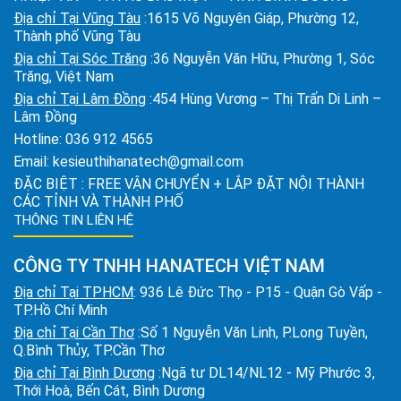
Địa chỉ Tại Vũng Tàu
:1615 Võ Nguyên Giáp, Phường 12,
Thành phố Vũng Tàu
Địa chỉ Tại Sóc Trăng
:36 Nguyễn Văn Hữu, Phường 1, Sóc
Trăng, Việt Nam
Địa chỉ Tại Lâm Đồng
:454 Hùng Vương – Thị Trấn Di Linh –
Lâm Đồng
Hotline:
036 912 4565
Email:
kesieuthihanatech@gmail.com
ĐẶC BIỆT : FREE VẬN CHUYỂN + LẮP ĐẶT NỘI THÀNH
CÁC TỈNH VÀ THÀNH PHỐ
THÔNG TIN LIÊN HỆ
CÔNG TY TNHH HANATECH VIỆT NAM
Địa chỉ Tại TPHCM
: 936 Lê Đức Thọ - P15 - Quận Gò Vấp -
TP.Hồ Chí Minh
Địa chỉ Tại Cần Thơ
:Số 1 Nguyễn Văn Linh, P.Long Tuyền,
Q.Bình Thủy, TP.Cần Thơ
Địa chỉ Tại Bình Dương
:Ngã tư DL14/NL12 - Mỹ Phước 3,
Thới Hoà, Bến Cát, Bình Dương