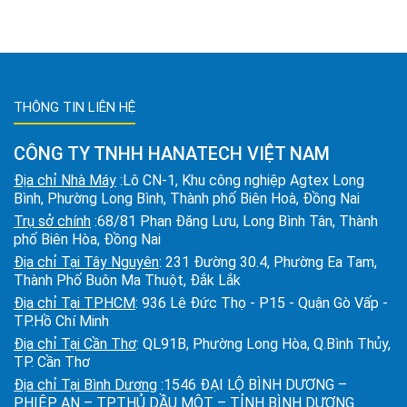
THÔNG TIN LIÊN HỆ
CÔNG TY TNHH HANATECH VIỆT NAM
Địa chỉ Nhà Máy
:Lô CN-1, Khu công nghiệp Agtex Long
Bình, Phường Long Bình, Thành phố Biên Hoà, Đồng Nai
Trụ sở chính
:68/81 Phan Đăng Lưu, Long Bình Tân, Thành
phố Biên Hòa, Đồng Nai
Địa chỉ Tại Tây Nguyên
: 231 Đường 30.4, Phường Ea Tam,
Thành Phố Buôn Ma Thuột, Đắk Lắk
Địa chỉ Tại TPHCM
: 936 Lê Đức Thọ - P15 - Quận Gò Vấp -
TP.Hồ Chí Minh
Địa chỉ Tại Cần Thơ
: QL91B, Phường Long Hòa, Q.Bình Thủy,
TP. Cần Thơ
Địa chỉ Tại Bình Dương
:1546 ĐẠI LỘ BÌNH DƯƠNG –
P.HIỆP AN – TP.THỦ DẦU MỘT – TỈNH BÌNH DƯƠNG