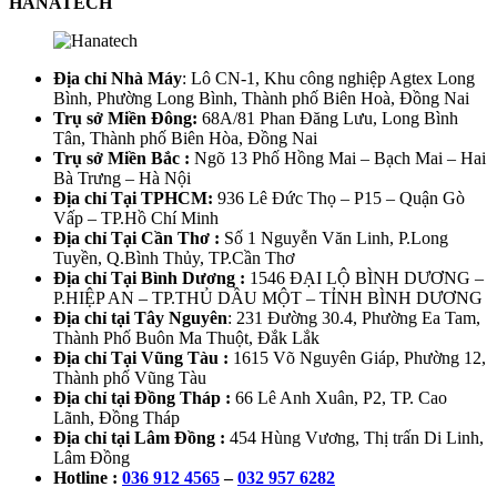
HANATECH
Địa chỉ Nhà Máy
: Lô CN-1, Khu công nghiệp Agtex Long
Bình, Phường Long Bình, Thành phố Biên Hoà, Đồng Nai
Trụ sở Miền Đông:
68A/81 Phan Đăng Lưu, Long Bình
Tân, Thành phố Biên Hòa, Đồng Nai
Trụ sở Miền Bắc :
Ngõ 13 Phố Hồng Mai – Bạch Mai – Hai
Bà Trưng – Hà Nội
Địa chỉ Tại TPHCM:
936 Lê Đức Thọ – P15 – Quận Gò
Vấp – TP.Hồ Chí Minh
Địa chỉ Tại Cần Thơ :
Số 1 Nguyễn Văn Linh, P.Long
Tuyền, Q.Bình Thủy, TP.Cần Thơ
Địa chỉ Tại Bình Dương :
1546 ĐẠI LỘ BÌNH DƯƠNG –
P.HIỆP AN – TP.THỦ DẦU MỘT – TỈNH BÌNH DƯƠNG
Địa chỉ tại Tây Nguyên
: 231 Đường 30.4, Phường Ea Tam,
Thành Phố Buôn Ma Thuột, Đắk Lắk
Địa chỉ Tại Vũng Tàu :
1615 Võ Nguyên Giáp, Phường 12,
Thành phố Vũng Tàu
Địa chỉ tại Đồng Tháp :
66 Lê Anh Xuân, P2, TP. Cao
Lãnh, Đồng Tháp
Địa chỉ tại Lâm Đồng :
454 Hùng Vương, Thị trấn Di Linh,
Lâm Đồng
Hotline :
036 912 4565
–
032 957 6282