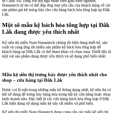
từ Châu Âu, cùng với đội ngũ nhân viên giàu kinh nghiệm,
Hanantech tự tin có thể đáp ứng mọi yêu cầu của khách hàng về các
sản phẩm giá kệ trưng bày cho cửa hàng bách hóa tổng hợp tại Đắk
Lắk.
Một số mẫu kệ bách hóa tổng hợp tại Đắk
Lắk đang được yêu thích nhất
Kệ siêu thị miền Nam Hanantech chúng tôi hiện đang thiết kế, sản
xuất và cung ứng rất nhiều sản phẩm kệ bách hóa tổng hợp để
khách hàng tại Đắk Lắk có thể tham khảo và chọn mua. Dưới đây là
một vài sản phẩm đang được yêu thích và sử dụng phổ biến nhất:
Mẫu kệ siêu thị trưng bày được yêu thích nhất cho
shop – cửa hàng tại Đắk Lắk
Được coi là một trong những mẫu kệ thông dụng nhất, kệ siêu thị có
thể sử dụng để trưng bày hàng hóa trong bất kỳ cửa hàng hoặc shop
kinh doanh nào. Đặc biệt là các cửa hàng bách hóa tổng hợp ở Đắk
Lắk hiện đang sử dụng mẫu kệ này rất nhiều và phổ biến.
Kệ siêu thị miền Nam Hanatech đang cung cấp các mẫu kệ siêu thị