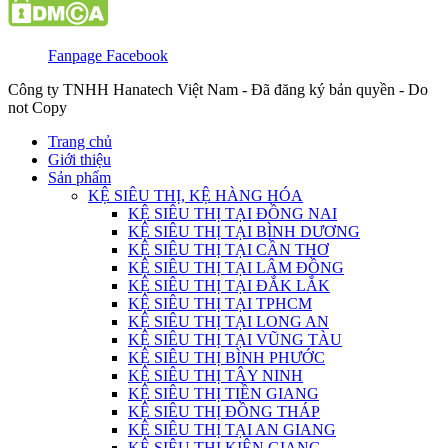
Fanpage Facebook
Công ty TNHH Hanatech Việt Nam - Đã đăng ký bản quyền - Do
not Copy
Trang chủ
Giới thiệu
Sản phẩm
KỆ SIÊU THỊ, KỆ HÀNG HÓA
KỆ SIÊU THỊ TẠI ĐỒNG NAI
KỆ SIÊU THỊ TẠI BÌNH DƯƠNG
KỆ SIÊU THỊ TẠI CẦN THƠ
KỆ SIÊU THỊ TẠI LÂM ĐỒNG
KỆ SIÊU THỊ TẠI ĐẮK LẮK
KỆ SIÊU THỊ TẠI TPHCM
KỆ SIÊU THỊ TẠI LONG AN
KỆ SIÊU THỊ TẠI VŨNG TÀU
KỆ SIÊU THỊ BÌNH PHƯỚC
KỆ SIÊU THỊ TÂY NINH
KỆ SIÊU THỊ TIỀN GIANG
KỆ SIÊU THỊ ĐỒNG THÁP
KỆ SIÊU THỊ TẠI AN GIANG
KỆ SIÊU THỊ KIÊN GIANG