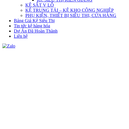
KỆ SẮT V LỖ
KỆ TRUNG TẢI – KỆ KHO CÔNG NGHIỆP
PHỤ KIỆN, THIẾT BỊ SIÊU THỊ, CỬA HÀNG
Bảng Giá Kệ Siêu Thị
Tin tức kệ hàng hóa
Dự Án Đã Hoàn Thành
Liên hệ