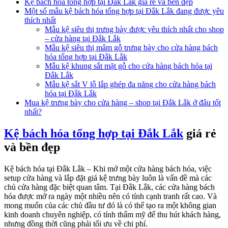
Kệ bách hóa tổng hợp tại Đắk Lắk giá rẻ và bền đẹp
Một số mẫu kệ bách hóa tổng hợp tại Đắk Lắk đang được yêu
thích nhất
Mẫu kệ siêu thị trưng bày được yêu thích nhất cho shop
– cửa hàng tại Đắk Lắk
Mẫu kệ siêu thị mâm gỗ trưng bày cho cửa hàng bách
hóa tổng hợp tại Đắk Lắk
Mẫu kệ khung sắt mặt gỗ cho cửa hàng bách hóa tại
Đắk Lắk
Mẫu kệ sắt V lỗ lắp ghép đa năng cho cửa hàng bách
hóa tại Đắk Lắk
Mua kệ trưng bày cho cửa hàng – shop tại Đắk Lắk ở đâu tốt
nhất?
Kệ bách hóa tổng hợp tại Đắk Lắk
giá rẻ
và bền đẹp
Kệ bách hóa tại Đắk Lắk – Khi mở một cửa hàng bách hóa, việc
setup cửa hàng và lắp đặt giá kệ trưng bày luôn là vấn đề mà các
chủ cửa hàng đặc biệt quan tâm. Tại Đắk Lắk, các cửa hàng bách
hóa được mở ra ngày một nhiều nên có tính cạnh tranh rất cao. Và
mong muốn của các chủ đầu tư đó là có thể tạo ra một không gian
kinh doanh chuyên nghiệp, có tính thẩm mỹ để thu hút khách hàng,
nhưng đồng thời cũng phải tối ưu về chi phí.