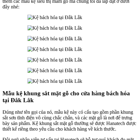
thêm các mẫu kệ siêu thị mâm gỗ mà chúng tôi đã lắp đặt ở dưới
đây nhé:
Mẫu kệ khung sắt mặt gỗ cho cửa hàng bách hóa
tại Đắk Lắk
Đúng như tên gọi của nó, mẫu kệ này có cấu tạo gồm phần khung
sắt sơn tĩnh điện vô cùng chắc chắn, và các mặt gỗ là nơi để trưng
bày sản phẩm. Kệ khung sắt mặt gỗ thường sẽ được Hanatech được
thiết kế riêng theo yêu cầu cho khách hàng về kích thước.
Đội ngũ nhân viên tư vấn tại Hanatech sẽ hỗ trợ quý khách đo mặt