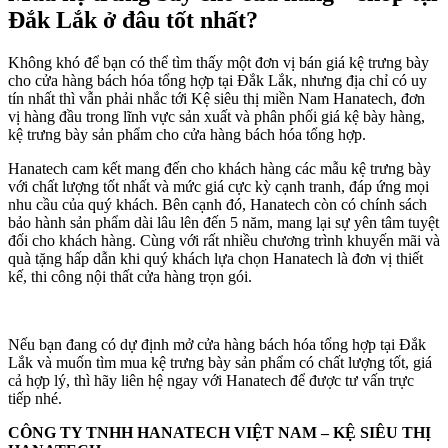
Đắk Lắk ở đâu tốt nhất?
Không khó để bạn có thể tìm thấy một đơn vị bán giá kệ trưng bày
cho cửa hàng bách hóa tổng hợp tại Đắk Lắk, nhưng địa chỉ có uy
tín nhất thì vẫn phải nhắc tới Kệ siêu thị miền Nam Hanatech, đơn
vị hàng đầu trong lĩnh vực sản xuất và phân phối giá kệ bày hàng,
kệ trưng bày sản phẩm cho cửa hàng bách hóa tổng hợp.
Hanatech cam kết mang đến cho khách hàng các mẫu kệ trưng bày
với chất lượng tốt nhất và mức giá cực kỳ cạnh tranh, đáp ứng mọi
nhu cầu của quý khách. Bên cạnh đó, Hanatech còn có chính sách
bảo hành sản phẩm dài lâu lên đến 5 năm, mang lại sự yên tâm tuyệt
đối cho khách hàng. Cùng với rất nhiều chương trình khuyến mãi và
quà tặng hấp dẫn khi quý khách lựa chọn Hanatech là đơn vị thiết
kế, thi công nội thất cửa hàng trọn gói.
Nếu bạn đang có dự định mở cửa hàng bách hóa tổng hợp tại Đắk
Lắk và muốn tìm mua kệ trưng bày sản phẩm có chất lượng tốt, giá
cả hợp lý, thì hãy liên hệ ngay với Hanatech để được tư vấn trực
tiếp nhé.
CÔNG TY TNHH HANATECH VIỆT NAM – KỆ SIÊU THỊ