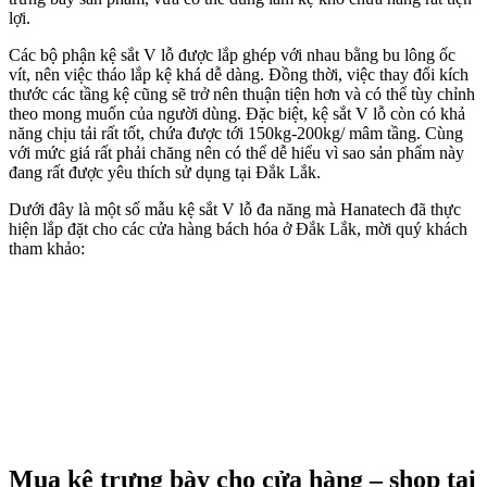
lợi.
Các bộ phận kệ sắt V lỗ được lắp ghép với nhau bằng bu lông ốc
vít, nên việc tháo lắp kệ khá dễ dàng. Đồng thời, việc thay đổi kích
thước các tầng kệ cũng sẽ trở nên thuận tiện hơn và có thể tùy chỉnh
theo mong muốn của người dùng. Đặc biệt, kệ sắt V lỗ còn có khả
năng chịu tải rất tốt, chứa được tới 150kg-200kg/ mâm tầng. Cùng
với mức giá rất phải chăng nên có thể dễ hiểu vì sao sản phẩm này
đang rất được yêu thích sử dụng tại Đắk Lắk.
Dưới đây là một số mẫu kệ sắt V lỗ đa năng mà Hanatech đã thực
hiện lắp đặt cho các cửa hàng bách hóa ở Đắk Lắk, mời quý khách
tham khảo:
Mua kệ trưng bày cho cửa hàng – shop tại