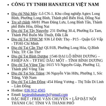
CÔNG TY TNHH HANATECH VIỆT NAM
Địa chỉ Nhà Máy
:Lô CN-1, Khu công nghiệp Agtex Long
Bình, Phường Long Bình, Thành phố Biên Hoà, Đồng Nai
Trụ sở chính
:68/81 Phan Đăng Lưu, Long Bình Tân, Thành
phố Biên Hòa, Đồng Nai
Địa chỉ Tại Tây Nguyên
: 231 Đường 30.4, Phường Ea Tam,
Thành Phố Buôn Ma Thuột, Đắk Lắk
Địa chỉ Tại TPHCM
: 936 Lê Đức Thọ - P15 - Quận Gò Vấp
- TP.Hồ Chí Minh
Địa chỉ Tại Cần Thơ
: QL91B, Phường Long Hòa, Q.Bình
Thủy, TP. Cần Thơ
Địa chỉ Tại Bình Dương
:1546 ĐẠI LỘ BÌNH DƯƠNG –
P.HIỆP AN – TP.THỦ DẦU MỘT – TỈNH BÌNH DƯƠNG
Địa chỉ Tại Vũng Tàu
:1615 Võ Nguyên Giáp, Phường 12,
Thành phố Vũng Tàu
Địa chỉ Tại Sóc Trăng
:36 Nguyễn Văn Hữu, Phường 1, Sóc
Trăng, Việt Nam
Địa chỉ Tại Lâm Đồng
:454 Hùng Vương – Thị Trấn Di Linh
– Lâm Đồng
Hotline:
036 912 4565
Email:
kesieuthihanatech@gmail.com
ĐẶC BIỆT : FREE VẬN CHUYỂN + LẮP ĐẶT NỘI
THÀNH CÁC TỈNH VÀ THÀNH PHỐ