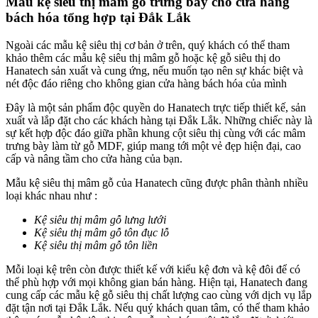
Mẫu kệ siêu thị mâm gỗ trưng bày cho cửa hàng
bách hóa tổng hợp tại Đắk Lắk
Ngoài các mẫu kệ siêu thị cơ bản ở trên, quý khách có thể tham
khảo thêm các mẫu kệ siêu thị mâm gỗ hoặc kệ gỗ siêu thị do
Hanatech sản xuất và cung ứng, nếu muốn tạo nên sự khác biệt và
nét độc đáo riêng cho không gian cửa hàng bách hóa của mình
Đây là một sản phẩm độc quyền do Hanatech trực tiếp thiết kế, sản
xuất và lắp đặt cho các khách hàng tại Đắk Lắk. Những chiếc này là
sự kết hợp độc đáo giữa phần khung cột siêu thị cùng với các mâm
trưng bày làm từ gỗ MDF, giúp mang tới một vẻ đẹp hiện đại, cao
cấp và nâng tầm cho cửa hàng của bạn.
Mẫu kệ siêu thị mâm gỗ của Hanatech cũng được phân thành nhiều
loại khác nhau như :
Kệ siêu thị mâm gỗ lưng lưới
Kệ siêu thị mâm gỗ tôn đục lỗ
Kệ siêu thị mâm gỗ tôn liền
Mỗi loại kệ trên còn được thiết kế với kiểu kệ đơn và kệ đôi để có
thể phù hợp với mọi không gian bán hàng. Hiện tại, Hanatech đang
cung cấp các mẫu kệ gỗ siêu thị chất lượng cao cùng với dịch vụ lắp
đặt tận nơi tại Đắk Lắk. Nếu quý khách quan tâm, có thể tham khảo