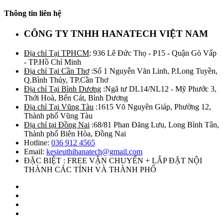
Thông tin liên hệ
CÔNG TY TNHH HANATECH VIỆT NAM
Địa chỉ Tại TPHCM
: 936 Lê Đức Thọ - P15 - Quận Gò Vấp
- TP.Hồ Chí Minh
Địa chỉ Tại Cần Thơ
:Số 1 Nguyễn Văn Linh, P.Long Tuyền,
Q.Bình Thủy, TP.Cần Thơ
Địa chỉ Tại Bình Dương
:Ngã tư DL14/NL12 - Mỹ Phước 3,
Thới Hoà, Bến Cát, Bình Dương
Địa chỉ Tại Vũng Tàu
:1615 Võ Nguyên Giáp, Phường 12,
Thành phố Vũng Tàu
Địa chỉ tại Đồng Nai
:68/81 Phan Đăng Lưu, Long Bình Tân,
Thành phố Biên Hòa, Đồng Nai
Hotline:
036 912 4565
Email:
kesieuthihanatech@gmail.com
ĐẶC BIỆT : FREE VẬN CHUYỂN + LẮP ĐẶT NỘI
THÀNH CÁC TỈNH VÀ THÀNH PHỐ