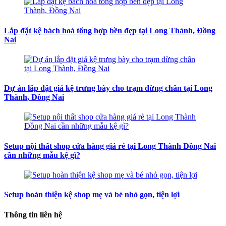
Lắp đặt kệ bách hoá tổng hợp bền đẹp tại Long Thành, Đồng
Nai
Dự án lắp đặt giá kệ trưng bày cho trạm dừng chân tại Long
Thành, Đồng Nai
Setup nội thất shop cửa hàng giá rẻ tại Long Thành Đồng Nai
cần những mẫu kệ gì?
Setup hoàn thiện kệ shop mẹ và bé nhỏ gọn, tiện lợi
Thông tin liên hệ