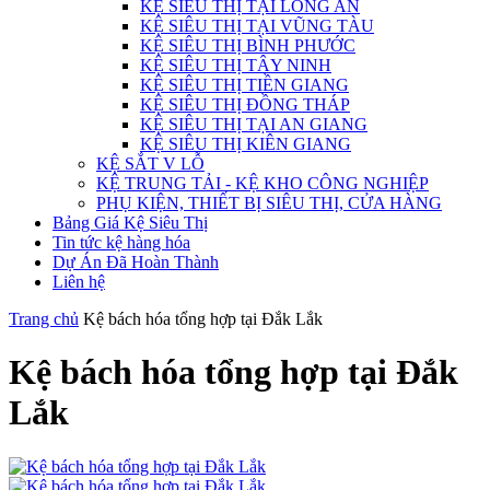
KỆ SIÊU THỊ TẠI LONG AN
KỆ SIÊU THỊ TẠI VŨNG TÀU
KỆ SIÊU THỊ BÌNH PHƯỚC
KỆ SIÊU THỊ TÂY NINH
KỆ SIÊU THỊ TIỀN GIANG
KỆ SIÊU THỊ ĐỒNG THÁP
KỆ SIÊU THỊ TẠI AN GIANG
KỆ SIÊU THỊ KIÊN GIANG
KỆ SẮT V LỖ
KỆ TRUNG TẢI - KỆ KHO CÔNG NGHIỆP
PHỤ KIỆN, THIẾT BỊ SIÊU THỊ, CỬA HÀNG
Bảng Giá Kệ Siêu Thị
Tin tức kệ hàng hóa
Dự Án Đã Hoàn Thành
Liên hệ
Trang chủ
Kệ bách hóa tổng hợp tại Đắk Lắk
Kệ bách hóa tổng hợp tại Đắk
Lắk