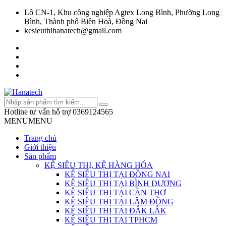
Lô CN-1, Khu công nghiệp Agtex Long Bình, Phường Long
Bình, Thành phố Biên Hoà, Đồng Nai
kesieuthihanatech@gmail.com
Hotline tư vấn hỗ trợ
0369124565
MENU
MENU
Trang chủ
Giới thiệu
Sản phẩm
KỆ SIÊU THỊ, KỆ HÀNG HÓA
KỆ SIÊU THỊ TẠI ĐỒNG NAI
KỆ SIÊU THỊ TẠI BÌNH DƯƠNG
KỆ SIÊU THỊ TẠI CẦN THƠ
KỆ SIÊU THỊ TẠI LÂM ĐỒNG
KỆ SIÊU THỊ TẠI ĐẮK LẮK
KỆ SIÊU THỊ TẠI TPHCM