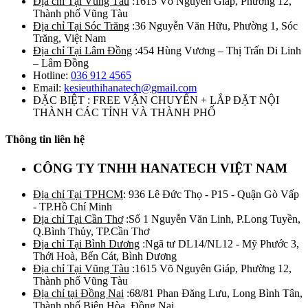
Địa chỉ Tại Vũng Tàu
:1615 Võ Nguyên Giáp, Phường 12,
Thành phố Vũng Tàu
Địa chỉ Tại Sóc Trăng
:36 Nguyễn Văn Hữu, Phường 1, Sóc
Trăng, Việt Nam
Địa chỉ Tại Lâm Đồng
:454 Hùng Vương – Thị Trấn Di Linh
– Lâm Đồng
Hotline:
036 912 4565
Email:
kesieuthihanatech@gmail.com
ĐẶC BIỆT : FREE VẬN CHUYỂN + LẮP ĐẶT NỘI
THÀNH CÁC TỈNH VÀ THÀNH PHỐ
Thông tin liên hệ
CÔNG TY TNHH HANATECH VIỆT NAM
Địa chỉ Tại TPHCM
: 936 Lê Đức Thọ - P15 - Quận Gò Vấp
- TP.Hồ Chí Minh
Địa chỉ Tại Cần Thơ
:Số 1 Nguyễn Văn Linh, P.Long Tuyền,
Q.Bình Thủy, TP.Cần Thơ
Địa chỉ Tại Bình Dương
:Ngã tư DL14/NL12 - Mỹ Phước 3,
Thới Hoà, Bến Cát, Bình Dương
Địa chỉ Tại Vũng Tàu
:1615 Võ Nguyên Giáp, Phường 12,
Thành phố Vũng Tàu
Địa chỉ tại Đồng Nai
:68/81 Phan Đăng Lưu, Long Bình Tân,
Thành phố Biên Hòa, Đồng Nai