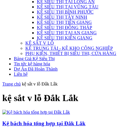
KỆ SIÊU THỊ TẠI LONG AN
KỆ SIÊU THỊ TẠI VŨNG TÀU
KỆ SIÊU THỊ BÌNH PHƯỚC
KỆ SIÊU THỊ TÂY NINH
KỆ SIÊU THỊ TIỀN GIANG
KỆ SIÊU THỊ ĐỒNG THÁP
KỆ SIÊU THỊ TẠI AN GIANG
KỆ SIÊU THỊ KIÊN GIANG
KỆ SẮT V LỖ
KỆ TRUNG TẢI - KỆ KHO CÔNG NGHIỆP
PHỤ KIỆN, THIẾT BỊ SIÊU THỊ, CỬA HÀNG
Bảng Giá Kệ Siêu Thị
Tin tức kệ hàng hóa
Dự Án Đã Hoàn Thành
Liên hệ
Trang chủ
kệ sắt v lỗ Đắk Lắk
kệ sắt v lỗ Đắk Lắk
Kệ bách hóa tổng hợp tại Đắk Lắk