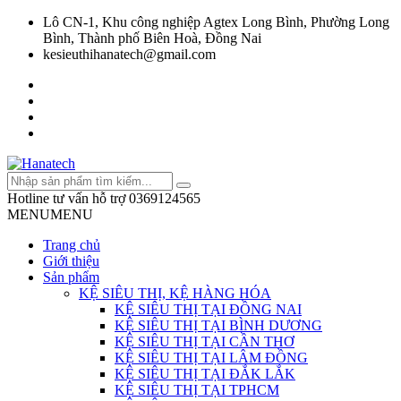
Lô CN-1, Khu công nghiệp Agtex Long Bình, Phường Long
Bình, Thành phố Biên Hoà, Đồng Nai
kesieuthihanatech@gmail.com
Hotline tư vấn hỗ trợ
0369124565
MENU
MENU
Trang chủ
Giới thiệu
Sản phẩm
KỆ SIÊU THỊ, KỆ HÀNG HÓA
KỆ SIÊU THỊ TẠI ĐỒNG NAI
KỆ SIÊU THỊ TẠI BÌNH DƯƠNG
KỆ SIÊU THỊ TẠI CẦN THƠ
KỆ SIÊU THỊ TẠI LÂM ĐỒNG
KỆ SIÊU THỊ TẠI ĐẮK LẮK
KỆ SIÊU THỊ TẠI TPHCM