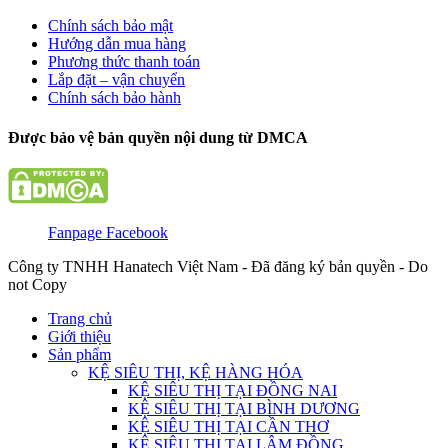
Chính sách bảo mật
Hướng dẫn mua hàng
Phương thức thanh toán
Lắp đặt – vận chuyển
Chính sách bảo hành
Được bảo vệ bản quyền nội dung từ DMCA
Fanpage Facebook
Công ty TNHH Hanatech Việt Nam - Đã đăng ký bản quyền - Do
not Copy
Trang chủ
Giới thiệu
Sản phẩm
KỆ SIÊU THỊ, KỆ HÀNG HÓA
KỆ SIÊU THỊ TẠI ĐỒNG NAI
KỆ SIÊU THỊ TẠI BÌNH DƯƠNG
KỆ SIÊU THỊ TẠI CẦN THƠ
KỆ SIÊU THỊ TẠI LÂM ĐỒNG