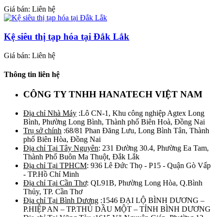
Giá bán: Liên hệ
Kệ siêu thị tạp hóa tại Đắk Lắk
Giá bán: Liên hệ
Thông tin liên hệ
CÔNG TY TNHH HANATECH VIỆT NAM
Địa chỉ Nhà Máy
:Lô CN-1, Khu công nghiệp Agtex Long
Bình, Phường Long Bình, Thành phố Biên Hoà, Đồng Nai
Trụ sở chính
:68/81 Phan Đăng Lưu, Long Bình Tân, Thành
phố Biên Hòa, Đồng Nai
Địa chỉ Tại Tây Nguyên
: 231 Đường 30.4, Phường Ea Tam,
Thành Phố Buôn Ma Thuột, Đắk Lắk
Địa chỉ Tại TPHCM
: 936 Lê Đức Thọ - P15 - Quận Gò Vấp
- TP.Hồ Chí Minh
Địa chỉ Tại Cần Thơ
: QL91B, Phường Long Hòa, Q.Bình
Thủy, TP. Cần Thơ
Địa chỉ Tại Bình Dương
:1546 ĐẠI LỘ BÌNH DƯƠNG –
P.HIỆP AN – TP.THỦ DẦU MỘT – TỈNH BÌNH DƯƠNG