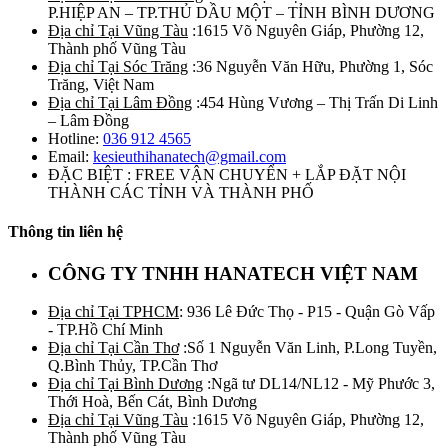
P.HIỆP AN – TP.THỦ DẦU MỘT – TỈNH BÌNH DƯƠNG
Địa chỉ Tại Vũng Tàu
:1615 Võ Nguyên Giáp, Phường 12,
Thành phố Vũng Tàu
Địa chỉ Tại Sóc Trăng
:36 Nguyễn Văn Hữu, Phường 1, Sóc
Trăng, Việt Nam
Địa chỉ Tại Lâm Đồng
:454 Hùng Vương – Thị Trấn Di Linh
– Lâm Đồng
Hotline:
036 912 4565
Email:
kesieuthihanatech@gmail.com
ĐẶC BIỆT : FREE VẬN CHUYỂN + LẮP ĐẶT NỘI
THÀNH CÁC TỈNH VÀ THÀNH PHỐ
Thông tin liên hệ
CÔNG TY TNHH HANATECH VIỆT NAM
Địa chỉ Tại TPHCM
: 936 Lê Đức Thọ - P15 - Quận Gò Vấp
- TP.Hồ Chí Minh
Địa chỉ Tại Cần Thơ
:Số 1 Nguyễn Văn Linh, P.Long Tuyền,
Q.Bình Thủy, TP.Cần Thơ
Địa chỉ Tại Bình Dương
:Ngã tư DL14/NL12 - Mỹ Phước 3,
Thới Hoà, Bến Cát, Bình Dương
Địa chỉ Tại Vũng Tàu
:1615 Võ Nguyên Giáp, Phường 12,
Thành phố Vũng Tàu