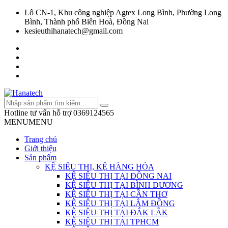
Lô CN-1, Khu công nghiệp Agtex Long Bình, Phường Long
Bình, Thành phố Biên Hoà, Đồng Nai
kesieuthihanatech@gmail.com
Hotline tư vấn hỗ trợ
0369124565
MENU
MENU
Trang chủ
Giới thiệu
Sản phẩm
KỆ SIÊU THỊ, KỆ HÀNG HÓA
KỆ SIÊU THỊ TẠI ĐỒNG NAI
KỆ SIÊU THỊ TẠI BÌNH DƯƠNG
KỆ SIÊU THỊ TẠI CẦN THƠ
KỆ SIÊU THỊ TẠI LÂM ĐỒNG
KỆ SIÊU THỊ TẠI ĐẮK LẮK
KỆ SIÊU THỊ TẠI TPHCM