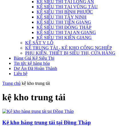
KỆ SIÊU THỊ TẠI LONG AN
KỆ SIÊU THỊ TẠI VŨNG TÀU
KỆ SIÊU THỊ BÌNH PHƯỚC
KỆ SIÊU THỊ TÂY NINH
KỆ SIÊU THỊ TIỀN GIANG
KỆ SIÊU THỊ ĐỒNG THÁP
KỆ SIÊU THỊ TẠI AN GIANG
KỆ SIÊU THỊ KIÊN GIANG
KỆ SẮT V LỖ
KỆ TRUNG TẢI - KỆ KHO CÔNG NGHIỆP
PHỤ KIỆN, THIẾT BỊ SIÊU THỊ, CỬA HÀNG
Bảng Giá Kệ Siêu Thị
Tin tức kệ hàng hóa
Dự Án Đã Hoàn Thành
Liên hệ
Trang chủ
kệ kho trung tải
kệ kho trung tải
Kệ kho hàng trung tải tại Đồng Tháp