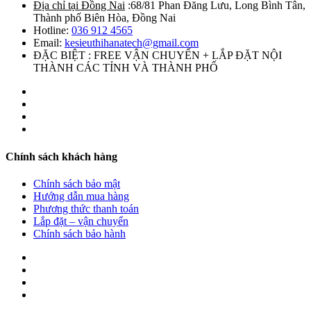
Địa chỉ tại Đồng Nai
:68/81 Phan Đăng Lưu, Long Bình Tân,
Thành phố Biên Hòa, Đồng Nai
Hotline:
036 912 4565
Email:
kesieuthihanatech@gmail.com
ĐẶC BIỆT : FREE VẬN CHUYỂN + LẮP ĐẶT NỘI
THÀNH CÁC TỈNH VÀ THÀNH PHỐ
Chính sách khách hàng
Chính sách bảo mật
Hướng dẫn mua hàng
Phương thức thanh toán
Lắp đặt – vận chuyển
Chính sách bảo hành