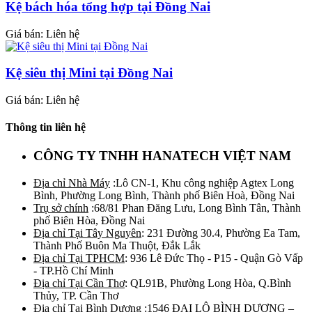
Kệ bách hóa tổng hợp tại Đồng Nai
Giá bán: Liên hệ
Kệ siêu thị Mini tại Đồng Nai
Giá bán: Liên hệ
Thông tin liên hệ
CÔNG TY TNHH HANATECH VIỆT NAM
Địa chỉ Nhà Máy
:Lô CN-1, Khu công nghiệp Agtex Long
Bình, Phường Long Bình, Thành phố Biên Hoà, Đồng Nai
Trụ sở chính
:68/81 Phan Đăng Lưu, Long Bình Tân, Thành
phố Biên Hòa, Đồng Nai
Địa chỉ Tại Tây Nguyên
: 231 Đường 30.4, Phường Ea Tam,
Thành Phố Buôn Ma Thuột, Đắk Lắk
Địa chỉ Tại TPHCM
: 936 Lê Đức Thọ - P15 - Quận Gò Vấp
- TP.Hồ Chí Minh
Địa chỉ Tại Cần Thơ
: QL91B, Phường Long Hòa, Q.Bình
Thủy, TP. Cần Thơ
Địa chỉ Tại Bình Dương
:1546 ĐẠI LỘ BÌNH DƯƠNG –