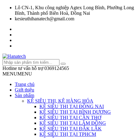
Lô CN-1, Khu công nghiệp Agtex Long Bình, Phường Long
Bình, Thành phố Biên Hoà, Đồng Nai
kesieuthihanatech@gmail.com
Hotline tư vấn hỗ trợ
0369124565
MENU
MENU
Trang chủ
Giới thiệu
Sản phẩm
KỆ SIÊU THỊ, KỆ HÀNG HÓA
KỆ SIÊU THỊ TẠI ĐỒNG NAI
KỆ SIÊU THỊ TẠI BÌNH DƯƠNG
KỆ SIÊU THỊ TẠI CẦN THƠ
KỆ SIÊU THỊ TẠI LÂM ĐỒNG
KỆ SIÊU THỊ TẠI ĐẮK LẮK
KỆ SIÊU THỊ TẠI TPHCM