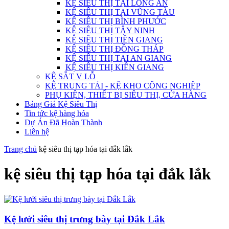
KỆ SIÊU THỊ TẠI LONG AN
KỆ SIÊU THỊ TẠI VŨNG TÀU
KỆ SIÊU THỊ BÌNH PHƯỚC
KỆ SIÊU THỊ TÂY NINH
KỆ SIÊU THỊ TIỀN GIANG
KỆ SIÊU THỊ ĐỒNG THÁP
KỆ SIÊU THỊ TẠI AN GIANG
KỆ SIÊU THỊ KIÊN GIANG
KỆ SẮT V LỖ
KỆ TRUNG TẢI - KỆ KHO CÔNG NGHIỆP
PHỤ KIỆN, THIẾT BỊ SIÊU THỊ, CỬA HÀNG
Bảng Giá Kệ Siêu Thị
Tin tức kệ hàng hóa
Dự Án Đã Hoàn Thành
Liên hệ
Trang chủ
kệ siêu thị tạp hóa tại đắk lắk
kệ siêu thị tạp hóa tại đắk lắk
Kệ lưới siêu thị trưng bày tại Đắk Lắk