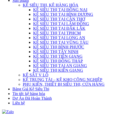
Sản phẩm
KỆ SIÊU THỊ, KỆ HÀNG HÓA
KỆ SIÊU THỊ TẠI ĐỒNG NAI
KỆ SIÊU THỊ TẠI BÌNH DƯƠNG
KỆ SIÊU THỊ TẠI CẦN THƠ
KỆ SIÊU THỊ TẠI LÂM ĐỒNG
KỆ SIÊU THỊ TẠI ĐẮK LẮK
KỆ SIÊU THỊ TẠI TPHCM
KỆ SIÊU THỊ TẠI LONG AN
KỆ SIÊU THỊ TẠI VŨNG TÀU
KỆ SIÊU THỊ BÌNH PHƯỚC
KỆ SIÊU THỊ TÂY NINH
KỆ SIÊU THỊ TIỀN GIANG
KỆ SIÊU THỊ ĐỒNG THÁP
KỆ SIÊU THỊ TẠI AN GIANG
KỆ SIÊU THỊ KIÊN GIANG
KỆ SẮT V LỖ
KỆ TRUNG TẢI – KỆ KHO CÔNG NGHIỆP
PHỤ KIỆN, THIẾT BỊ SIÊU THỊ, CỬA HÀNG
Bảng Giá Kệ Siêu Thị
Tin tức kệ hàng hóa
Dự Án Đã Hoàn Thành
Liên hệ