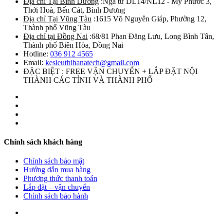
Địa chỉ Tại Bình Dương
:Ngã tư DL14/NL12 - Mỹ Phước 3,
Thới Hoà, Bến Cát, Bình Dương
Địa chỉ Tại Vũng Tàu
:1615 Võ Nguyên Giáp, Phường 12,
Thành phố Vũng Tàu
Địa chỉ tại Đồng Nai
:68/81 Phan Đăng Lưu, Long Bình Tân,
Thành phố Biên Hòa, Đồng Nai
Hotline:
036 912 4565
Email:
kesieuthihanatech@gmail.com
ĐẶC BIỆT : FREE VẬN CHUYỂN + LẮP ĐẶT NỘI
THÀNH CÁC TỈNH VÀ THÀNH PHỐ
Chính sách khách hàng
Chính sách bảo mật
Hướng dẫn mua hàng
Phương thức thanh toán
Lắp đặt – vận chuyển
Chính sách bảo hành