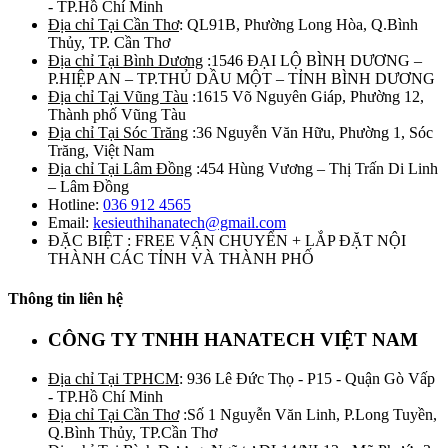
- TP.Hồ Chí Minh
Địa chỉ Tại Cần Thơ
: QL91B, Phường Long Hòa, Q.Bình
Thủy, TP. Cần Thơ
Địa chỉ Tại Bình Dương
:1546 ĐẠI LỘ BÌNH DƯƠNG –
P.HIỆP AN – TP.THỦ DẦU MỘT – TỈNH BÌNH DƯƠNG
Địa chỉ Tại Vũng Tàu
:1615 Võ Nguyên Giáp, Phường 12,
Thành phố Vũng Tàu
Địa chỉ Tại Sóc Trăng
:36 Nguyễn Văn Hữu, Phường 1, Sóc
Trăng, Việt Nam
Địa chỉ Tại Lâm Đồng
:454 Hùng Vương – Thị Trấn Di Linh
– Lâm Đồng
Hotline:
036 912 4565
Email:
kesieuthihanatech@gmail.com
ĐẶC BIỆT : FREE VẬN CHUYỂN + LẮP ĐẶT NỘI
THÀNH CÁC TỈNH VÀ THÀNH PHỐ
Thông tin liên hệ
CÔNG TY TNHH HANATECH VIỆT NAM
Địa chỉ Tại TPHCM
: 936 Lê Đức Thọ - P15 - Quận Gò Vấp
- TP.Hồ Chí Minh
Địa chỉ Tại Cần Thơ
:Số 1 Nguyễn Văn Linh, P.Long Tuyền,
Q.Bình Thủy, TP.Cần Thơ