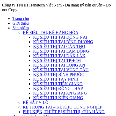
Công ty TNHH Hanatech Việt Nam - Đã đăng ký bản quyền - Do
not Copy
Trang chủ
Giới thiệu
Sản phẩm
KỆ SIÊU THỊ, KỆ HÀNG HÓA
KỆ SIÊU THỊ TẠI ĐỒNG NAI
KỆ SIÊU THỊ TẠI BÌNH DƯƠNG
KỆ SIÊU THỊ TẠI CẦN THƠ
KỆ SIÊU THỊ TẠI LÂM ĐỒNG
KỆ SIÊU THỊ TẠI ĐẮK LẮK
KỆ SIÊU THỊ TẠI TPHCM
KỆ SIÊU THỊ TẠI LONG AN
KỆ SIÊU THỊ TẠI VŨNG TÀU
KỆ SIÊU THỊ BÌNH PHƯỚC
KỆ SIÊU THỊ TÂY NINH
KỆ SIÊU THỊ TIỀN GIANG
KỆ SIÊU THỊ ĐỒNG THÁP
KỆ SIÊU THỊ TẠI AN GIANG
KỆ SIÊU THỊ KIÊN GIANG
KỆ SẮT V LỖ
KỆ TRUNG TẢI – KỆ KHO CÔNG NGHIỆP
PHỤ KIỆN, THIẾT BỊ SIÊU THỊ, CỬA HÀNG