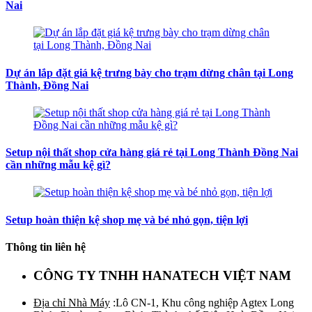
Nai
Dự án lắp đặt giá kệ trưng bày cho trạm dừng chân tại Long
Thành, Đồng Nai
Setup nội thất shop cửa hàng giá rẻ tại Long Thành Đồng Nai
cần những mẫu kệ gì?
Setup hoàn thiện kệ shop mẹ và bé nhỏ gọn, tiện lợi
Thông tin liên hệ
CÔNG TY TNHH HANATECH VIỆT NAM
Địa chỉ Nhà Máy
:Lô CN-1, Khu công nghiệp Agtex Long