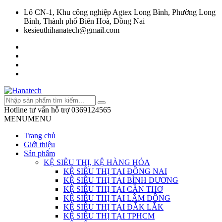
Lô CN-1, Khu công nghiệp Agtex Long Bình, Phường Long
Bình, Thành phố Biên Hoà, Đồng Nai
kesieuthihanatech@gmail.com
Hotline tư vấn hỗ trợ
0369124565
MENU
MENU
Trang chủ
Giới thiệu
Sản phẩm
KỆ SIÊU THỊ, KỆ HÀNG HÓA
KỆ SIÊU THỊ TẠI ĐỒNG NAI
KỆ SIÊU THỊ TẠI BÌNH DƯƠNG
KỆ SIÊU THỊ TẠI CẦN THƠ
KỆ SIÊU THỊ TẠI LÂM ĐỒNG
KỆ SIÊU THỊ TẠI ĐẮK LẮK
KỆ SIÊU THỊ TẠI TPHCM