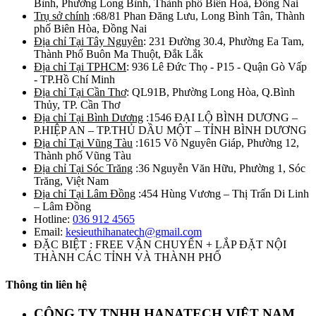
Bình, Phường Long Bình, Thành phố Biên Hoà, Đồng Nai
Trụ sở chính
:68/81 Phan Đăng Lưu, Long Bình Tân, Thành
phố Biên Hòa, Đồng Nai
Địa chỉ Tại Tây Nguyên
: 231 Đường 30.4, Phường Ea Tam,
Thành Phố Buôn Ma Thuột, Đắk Lắk
Địa chỉ Tại TPHCM
: 936 Lê Đức Thọ - P15 - Quận Gò Vấp
- TP.Hồ Chí Minh
Địa chỉ Tại Cần Thơ
: QL91B, Phường Long Hòa, Q.Bình
Thủy, TP. Cần Thơ
Địa chỉ Tại Bình Dương
:1546 ĐẠI LỘ BÌNH DƯƠNG –
P.HIỆP AN – TP.THỦ DẦU MỘT – TỈNH BÌNH DƯƠNG
Địa chỉ Tại Vũng Tàu
:1615 Võ Nguyên Giáp, Phường 12,
Thành phố Vũng Tàu
Địa chỉ Tại Sóc Trăng
:36 Nguyễn Văn Hữu, Phường 1, Sóc
Trăng, Việt Nam
Địa chỉ Tại Lâm Đồng
:454 Hùng Vương – Thị Trấn Di Linh
– Lâm Đồng
Hotline:
036 912 4565
Email:
kesieuthihanatech@gmail.com
ĐẶC BIỆT : FREE VẬN CHUYỂN + LẮP ĐẶT NỘI
THÀNH CÁC TỈNH VÀ THÀNH PHỐ
Thông tin liên hệ
CÔNG TY TNHH HANATECH VIỆT NAM