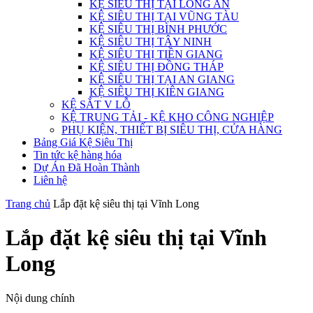
KỆ SIÊU THỊ TẠI LONG AN
KỆ SIÊU THỊ TẠI VŨNG TÀU
KỆ SIÊU THỊ BÌNH PHƯỚC
KỆ SIÊU THỊ TÂY NINH
KỆ SIÊU THỊ TIỀN GIANG
KỆ SIÊU THỊ ĐỒNG THÁP
KỆ SIÊU THỊ TẠI AN GIANG
KỆ SIÊU THỊ KIÊN GIANG
KỆ SẮT V LỖ
KỆ TRUNG TẢI - KỆ KHO CÔNG NGHIỆP
PHỤ KIỆN, THIẾT BỊ SIÊU THỊ, CỬA HÀNG
Bảng Giá Kệ Siêu Thị
Tin tức kệ hàng hóa
Dự Án Đã Hoàn Thành
Liên hệ
Trang chủ
Lắp đặt kệ siêu thị tại Vĩnh Long
Lắp đặt kệ siêu thị tại Vĩnh
Long
Nội dung chính