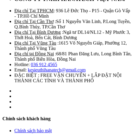
Địa chỉ Tại TPHCM
: 936 Lê Đức Thọ - P15 - Quận Gò Vấp
- TP.Hồ Chí Minh
Địa chỉ Tại Cần Thơ
:Số 1 Nguyễn Văn Linh, P.Long Tuyền,
Q.Bình Thủy, TP.Cần Thơ
Địa chỉ Tại Bình Dương
:Ngã tư DL14/NL12 - Mỹ Phước 3,
Thới Hoà, Bến Cát, Bình Dương
Địa chỉ Tại Vũng Tàu
:1615 Võ Nguyên Giáp, Phường 12,
Thành phố Vũng Tàu
Địa chỉ tại Đồng Nai
:68/81 Phan Đăng Lưu, Long Bình Tân,
Thành phố Biên Hòa, Đồng Nai
Hotline:
036 912 4565
Email:
kesieuthihanatech@gmail.com
ĐẶC BIỆT : FREE VẬN CHUYỂN + LẮP ĐẶT NỘI
THÀNH CÁC TỈNH VÀ THÀNH PHỐ
Chính sách khách hàng
Chính sách bảo mật