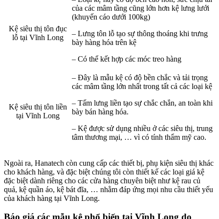
của các mâm tầng cũng lớn hơn kệ lưng lưới
(khuyến cáo dưới 100kg)
Kệ siêu thị tôn đục
– Lưng tôn lỗ tạo sự thông thoáng khi trưng
lỗ tại Vĩnh Long
bày hàng hóa trên kệ
– Có thể kết hợp các móc treo hàng
– Đây là mẫu kệ có độ bền chắc và tải trọng
các mâm tầng lớn nhất trong tất cả các loại kệ
– Tấm lưng liền tạo sự chắc chắn, an toàn khi
Kệ siêu thị tôn liền
bày bán hàng hóa.
tại Vĩnh Long
– Kệ được sử dụng nhiều ở các siêu thị, trung
tâm thương mại, … vì có tính thẩm mỹ cao.
Ngoài ra, Hanatech còn cung cấp các thiết bị, phụ kiện siêu thị khác
cho khách hàng, và đặc biệt chúng tôi còn thiết kế các loại giá kệ
đặc biệt dành riêng cho các cửa hàng chuyên biệt như kệ rau củ
quả, kệ quần áo, kệ bát đĩa, … nhằm đáp ứng mọi nhu cầu thiết yếu
của khách hàng tại Vĩnh Long.
Báo giá các mẫu kệ phổ biến tại Vĩnh Long do