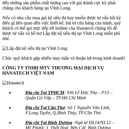
đến những sản phẩm chất lượng cao với giá thành cực kỳ phải
chăng cho khách hàng tại Vĩnh Long.
Nếu có nhu cầu mua giá kệ siêu thị hay muốn được tư vấn bất kỳ
điều gì liên quan đến việc thiết kế, bài trí cửa hàng của mình, quý
khách có thể gọi trực tiếp tới hotline của Hanatech chúng tôi để
được tư vấn và hỗ trợ Lắp đặt kệ siêu thị tại Vĩnh Long miễn phí
nhé.
Chúc quý khách gặp nhiều may mắn và thuận lợi trong kinh doanh!
CÔNG TY TNHH MTV THƯƠNG MẠI DỊCH VỤ
HANATECH VIỆT NAM
Địa chỉ Tại TPHCM
: 936 Lê Đức Thọ – P15 –
Quận Gò Vấp – TP.Hồ Chí Minh
Địa chỉ Tại Cần Thơ
:Số 1 Nguyễn Văn Linh,
P.Long Tuyền, Q.Bình Thủy, TP.Cần Thơ
Địa chỉ Tại Bình Dương
:Ngã tư DL14/NL12 –
Mỹ Phước 3, Thới Hoà, Bến Cát, Bình Dương