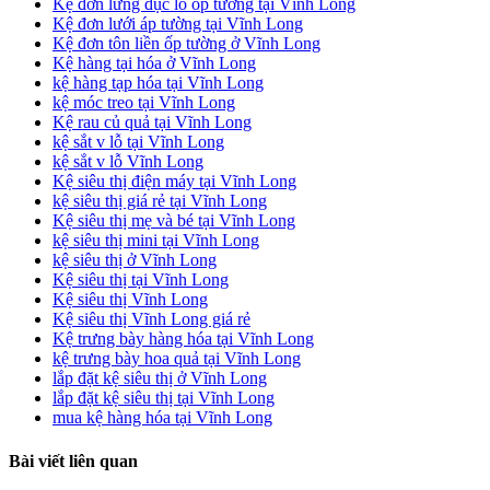
Kệ đơn lưng đục lỗ ốp tường tại Vĩnh Long
Kệ đơn lưới áp tường tại Vĩnh Long
Kệ đơn tôn liền ốp tường ở Vĩnh Long
Kệ hàng tại hóa ở Vĩnh Long
kệ hàng tạp hóa tại Vĩnh Long
kệ móc treo tại Vĩnh Long
Kệ rau củ quả tại Vĩnh Long
kệ sắt v lỗ tại Vĩnh Long
kệ sắt v lỗ Vĩnh Long
Kệ siêu thị điện máy tại Vĩnh Long
kệ siêu thị giá rẻ tại Vĩnh Long
Kệ siêu thị mẹ và bé tại Vĩnh Long
kệ siêu thị mini tại Vĩnh Long
kệ siêu thị ở Vĩnh Long
Kệ siêu thị tại Vĩnh Long
Kệ siêu thị Vĩnh Long
Kệ siêu thị Vĩnh Long giá rẻ
Kệ trưng bày hàng hóa tại Vĩnh Long
kệ trưng bày hoa quả tại Vĩnh Long
lắp đặt kệ siêu thị ở Vĩnh Long
lắp đặt kệ siêu thị tại Vĩnh Long
mua kệ hàng hóa tại Vĩnh Long
Bài viết liên quan