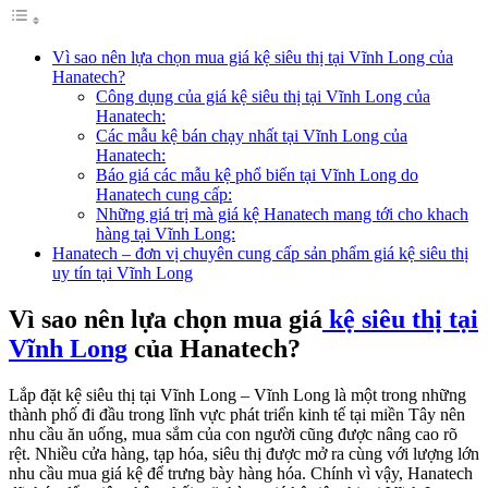
Vì sao nên lựa chọn mua giá kệ siêu thị tại Vĩnh Long của
Hanatech?
Công dụng của giá kệ siêu thị tại Vĩnh Long của
Hanatech:
Các mẫu kệ bán chạy nhất tại Vĩnh Long của
Hanatech:
Báo giá các mẫu kệ phổ biến tại Vĩnh Long do
Hanatech cung cấp:
Những giá trị mà giá kệ Hanatech mang tới cho khach
hàng tại Vĩnh Long:
Hanatech – đơn vị chuyên cung cấp sản phẩm giá kệ siêu thị
uy tín tại Vĩnh Long
Vì sao nên lựa chọn mua giá
kệ siêu thị tại
Vĩnh Long
của Hanatech?
Lắp đặt kệ siêu thị tại Vĩnh Long – Vĩnh Long là một trong những
thành phố đi đầu trong lĩnh vực phát triển kinh tế tại miền Tây nên
nhu cầu ăn uống, mua sắm của con người cũng được nâng cao rõ
rệt. Nhiều cửa hàng, tạp hóa, siêu thị được mở ra cùng với lượng lớn
nhu cầu mua giá kệ để trưng bày hàng hóa. Chính vì vậy, Hanatech