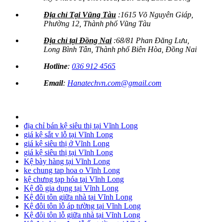
Địa chỉ Tại Vũng Tàu
:1615 Võ Nguyên Giáp,
Phường 12, Thành phố Vũng Tàu
Địa chỉ tại Đồng Nai
:68/81 Phan Đăng Lưu,
Long Bình Tân, Thành phố Biên Hòa, Đồng Nai
Hotline
:
036 912 4565
Email
:
Hanatechvn.com@gmail.com
địa chỉ bán kệ siêu thị tại Vĩnh Long
giá kệ sắt v lỗ tại Vĩnh Long
giá kệ siêu thị ở Vĩnh Long
giá kệ siêu thị tại Vĩnh Long
Kệ bày hàng tại Vĩnh Long
ke chung tap hoa o Vĩnh Long
kệ chưng tạp hóa tại Vĩnh Long
Kệ đồ gia dụng tại Vĩnh Long
Kệ đôi tôn giữa nhà tại Vĩnh Long
Kệ đôi tôn lỗ áp tường tại Vĩnh Long
Kệ đôi tôn lỗ giữa nhà tại Vĩnh Long