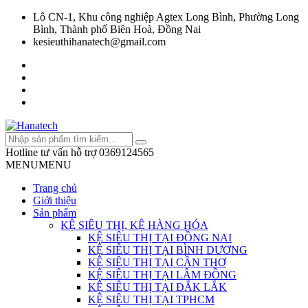
Lô CN-1, Khu công nghiệp Agtex Long Bình, Phường Long
Bình, Thành phố Biên Hoà, Đồng Nai
kesieuthihanatech@gmail.com
Hotline tư vấn hỗ trợ
0369124565
MENU
MENU
Trang chủ
Giới thiệu
Sản phẩm
KỆ SIÊU THỊ, KỆ HÀNG HÓA
KỆ SIÊU THỊ TẠI ĐỒNG NAI
KỆ SIÊU THỊ TẠI BÌNH DƯƠNG
KỆ SIÊU THỊ TẠI CẦN THƠ
KỆ SIÊU THỊ TẠI LÂM ĐỒNG
KỆ SIÊU THỊ TẠI ĐẮK LẮK
KỆ SIÊU THỊ TẠI TPHCM