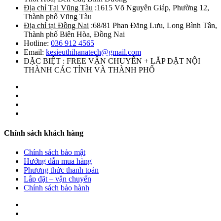
Địa chỉ Tại Vũng Tàu
:1615 Võ Nguyên Giáp, Phường 12,
Thành phố Vũng Tàu
Địa chỉ tại Đồng Nai
:68/81 Phan Đăng Lưu, Long Bình Tân,
Thành phố Biên Hòa, Đồng Nai
Hotline:
036 912 4565
Email:
kesieuthihanatech@gmail.com
ĐẶC BIỆT : FREE VẬN CHUYỂN + LẮP ĐẶT NỘI
THÀNH CÁC TỈNH VÀ THÀNH PHỐ
Chính sách khách hàng
Chính sách bảo mật
Hướng dẫn mua hàng
Phương thức thanh toán
Lắp đặt – vận chuyển
Chính sách bảo hành