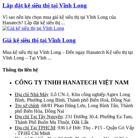
Lắp đặt kệ siêu thị tại Vĩnh Long
Vì sao nên lựa chọn mua giá kệ siêu thị tại Vĩnh Long của
Hanatech? Lắp đặt kệ siêu thị ...
Giá kệ siêu thị tại Vĩnh Long
Mua kệ siêu thị tại Vĩnh Long – Đến ngay Hanatech Kệ siêu thị tại
Vĩnh Long – Tại Vĩnh ...
Thông tin liên hệ
CÔNG TY TNHH HANATECH VIỆT NAM
Địa chỉ Nhà Máy
:Lô CN-1, Khu công nghiệp Agtex Long
Bình, Phường Long Bình, Thành phố Biên Hoà, Đồng Nai
Trụ sở chính
:68/81 Phan Đăng Lưu, Long Bình Tân, Thành
phố Biên Hòa, Đồng Nai
Địa chỉ Tại Tây Nguyên
: 231 Đường 30.4, Phường Ea Tam,
Thành Phố Buôn Ma Thuột, Đắk Lắk
Địa chỉ Tại TPHCM
: 936 Lê Đức Thọ - P15 - Quận Gò Vấp
- TP.Hồ Chí Minh