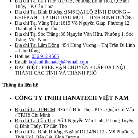
Địa chỉ Tại Cần Thơ
: QL91B, Phường Long Hòa, Q.Bình
Thủy, TP. Cần Thơ
Địa chỉ Tại Bình Dương
:1546 ĐẠI LỘ BÌNH DƯƠNG –
P.HIỆP AN – TP.THỦ DẦU MỘT – TỈNH BÌNH DƯƠNG
Địa chỉ Tại Vũng Tàu
:1615 Võ Nguyên Giáp, Phường 12,
Thành phố Vũng Tàu
Địa chỉ Tại Sóc Trăng
:36 Nguyễn Văn Hữu, Phường 1, Sóc
Trăng, Việt Nam
Địa chỉ Tại Lâm Đồng
:454 Hùng Vương – Thị Trấn Di Linh
– Lâm Đồng
Hotline:
036 912 4565
Email:
kesieuthihanatech@gmail.com
ĐẶC BIỆT : FREE VẬN CHUYỂN + LẮP ĐẶT NỘI
THÀNH CÁC TỈNH VÀ THÀNH PHỐ
Thông tin liên hệ
CÔNG TY TNHH HANATECH VIỆT NAM
Địa chỉ Tại TPHCM
: 936 Lê Đức Thọ - P15 - Quận Gò Vấp
- TP.Hồ Chí Minh
Địa chỉ Tại Cần Thơ
:Số 1 Nguyễn Văn Linh, P.Long Tuyền,
Q.Bình Thủy, TP.Cần Thơ
Địa chỉ Tại Bình Dương
:Ngã tư DL14/NL12 - Mỹ Phước 3,
Thới Hoà, Bến Cát, Bình Dương