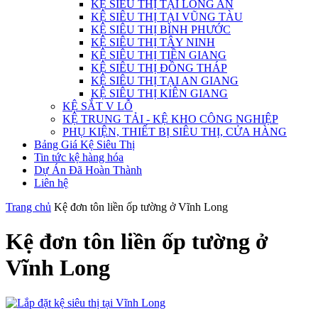
KỆ SIÊU THỊ TẠI LONG AN
KỆ SIÊU THỊ TẠI VŨNG TÀU
KỆ SIÊU THỊ BÌNH PHƯỚC
KỆ SIÊU THỊ TÂY NINH
KỆ SIÊU THỊ TIỀN GIANG
KỆ SIÊU THỊ ĐỒNG THÁP
KỆ SIÊU THỊ TẠI AN GIANG
KỆ SIÊU THỊ KIÊN GIANG
KỆ SẮT V LỖ
KỆ TRUNG TẢI - KỆ KHO CÔNG NGHIỆP
PHỤ KIỆN, THIẾT BỊ SIÊU THỊ, CỬA HÀNG
Bảng Giá Kệ Siêu Thị
Tin tức kệ hàng hóa
Dự Án Đã Hoàn Thành
Liên hệ
Trang chủ
Kệ đơn tôn liền ốp tường ở Vĩnh Long
Kệ đơn tôn liền ốp tường ở
Vĩnh Long