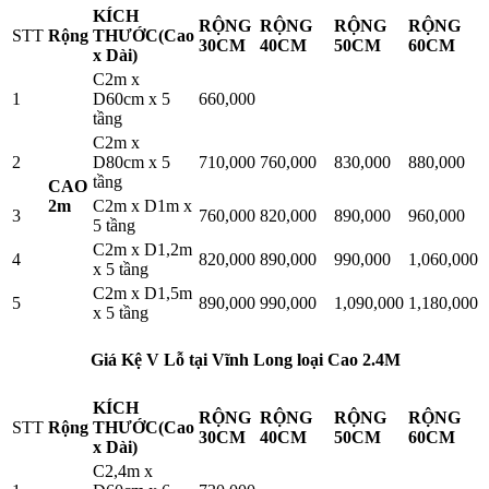
KÍCH
RỘNG
RỘNG
RỘNG
RỘNG
STT
Rộng
THƯỚC(Cao
30CM
40CM
50CM
60CM
x Dài)
C2m x
1
D60cm x 5
660,000
tầng
C2m x
2
D80cm x 5
710,000
760,000
830,000
880,000
tầng
CAO
2m
C2m x D1m x
3
760,000
820,000
890,000
960,000
5 tầng
C2m x D1,2m
4
820,000
890,000
990,000
1,060,000
x 5 tầng
C2m x D1,5m
5
890,000
990,000
1,090,000
1,180,000
x 5 tầng
Giá Kệ V Lỗ tại Vĩnh Long loại Cao 2.4M
KÍCH
RỘNG
RỘNG
RỘNG
RỘNG
STT
Rộng
THƯỚC(Cao
30CM
40CM
50CM
60CM
x Dài)
C2,4m x