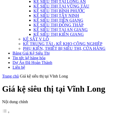
KỆ SIÊU THỊ TẠI LONG AN
KỆ SIÊU THỊ TẠI VŨNG TÀU
KỆ SIÊU THỊ BÌNH PHƯỚC
KỆ SIÊU THỊ TÂY NINH
KỆ SIÊU THỊ TIỀN GIANG
KỆ SIÊU THỊ ĐỒNG THÁP
KỆ SIÊU THỊ TẠI AN GIANG
KỆ SIÊU THỊ KIÊN GIANG
KỆ SẮT V LỖ
KỆ TRUNG TẢI - KỆ KHO CÔNG NGHIỆP
PHỤ KIỆN, THIẾT BỊ SIÊU THỊ, CỬA HÀNG
Bảng Giá Kệ Siêu Thị
Tin tức kệ hàng hóa
Dự Án Đã Hoàn Thành
Liên hệ
Trang chủ
Giá kệ siêu thị tại Vĩnh Long
Giá kệ siêu thị tại Vĩnh Long
Nội dung chính