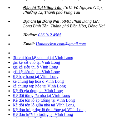
Địa chỉ Tại Vũng Tàu
:1615 Võ Nguyên Giáp,
Phường 12, Thành phố Vũng Tàu
Địa chỉ tại Đồng Nai
:68/81 Phan Đăng Lưu,
Long Bình Tân, Thành phố Biên Hòa, Đồng Nai
Hotline
:
036 912 4565
Email
:
Hanatechvn.com@gmail.com
địa chỉ bán kệ siêu thị tại Vĩnh Long
giá kệ sắt v lỗ tại Vĩnh Long
giá kệ siêu thị ở Vĩnh Long
giá kệ siêu thị tại Vĩnh Long
Kệ bày hàng tại Vĩnh Long
ke chung tap hoa o Vĩnh Long
kệ chưng tạp hóa tại Vĩnh Long
Kệ đồ gia dụng tại Vĩnh Long
Kệ đôi tôn giữa nhà tại Vĩnh Long
Kệ đôi tôn lỗ áp tường tại Vĩnh Long
Kệ đôi tôn lỗ giữa nhà tại Vĩnh Long
Kệ đơn lưng đục lỗ ốp tường tại Vĩnh Long
Kệ đơn lưới áp tường tại Vĩnh Long