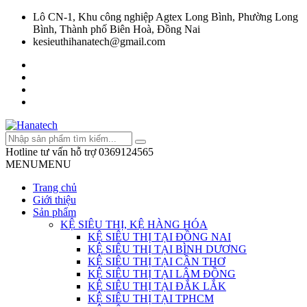
Lô CN-1, Khu công nghiệp Agtex Long Bình, Phường Long
Bình, Thành phố Biên Hoà, Đồng Nai
kesieuthihanatech@gmail.com
Hotline tư vấn hỗ trợ
0369124565
MENU
MENU
Trang chủ
Giới thiệu
Sản phẩm
KỆ SIÊU THỊ, KỆ HÀNG HÓA
KỆ SIÊU THỊ TẠI ĐỒNG NAI
KỆ SIÊU THỊ TẠI BÌNH DƯƠNG
KỆ SIÊU THỊ TẠI CẦN THƠ
KỆ SIÊU THỊ TẠI LÂM ĐỒNG
KỆ SIÊU THỊ TẠI ĐẮK LẮK
KỆ SIÊU THỊ TẠI TPHCM