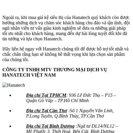
Ngoài ra, khi mua giá kệ siêu thị của Hanatech quý khách còn được
hưởng những dịch vụ chăm sóc khách hàng chu đáo và tận tình, đội
ngũ nhân viên tư vấn giàu kinh nghiệm sẽ đưa ra những giải pháp
tối ưu nhất cho khách hàng, mang đến dự hài lòng tuyệt đối khi đã
tin tưởng và lựa chọn Hanatech.
Hãy liên hệ ngay với Hanatech chúng tôi để được hỗ trợ tốt nhất và
chắc chắn rằng bạn sẽ không hề thất vọng khi lựa chọn sản phẩm
của chúng tôi.
CÔNG TY TNHH MTV THƯƠNG MẠI DỊCH VỤ
HANATECH VIỆT NAM
Địa chỉ Tại TPHCM
: 936 Lê Đức Thọ – P15 –
Quận Gò Vấp – TP.Hồ Chí Minh
Địa chỉ Tại Cần Thơ
:Số 1 Nguyễn Văn Linh,
P.Long Tuyền, Q.Bình Thủy, TP.Cần Thơ
Địa chỉ Tại Bình Dương
:Ngã tư DL14/NL12 –
Mỹ Phước 3, Thới Hoà, Bến Cát, Bình Dương