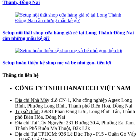
Thành, Đồng Nai
Setup nội thất shop cửa hàng giá rẻ tại Long Thành Đồng Nai
cần những mẫu kệ gì?
Setup hoàn thiện kệ shop mẹ và bé nhỏ gọn, tiện lợi
Thông tin liên hệ
CÔNG TY TNHH HANATECH VIỆT NAM
Địa chỉ Nhà Máy
:Lô CN-1, Khu công nghiệp Agtex Long
Bình, Phường Long Bình, Thành phố Biên Hoà, Đồng Nai
Trụ sở chính
:68/81 Phan Đăng Lưu, Long Bình Tân, Thành
phố Biên Hòa, Đồng Nai
Địa chỉ Tại Tây Nguyên
: 231 Đường 30.4, Phường Ea Tam,
Thành Phố Buôn Ma Thuột, Đắk Lắk
Địa chỉ Tại TPHCM
: 936 Lê Đức Thọ - P15 - Quận Gò Vấp
- TP.Hồ Chí Minh