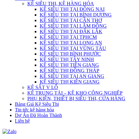
KỆ SIÊU THỊ, KỆ HÀNG HÓA
KỆ SIÊU THỊ TẠI ĐỒNG NAI
KỆ SIÊU THỊ TẠI BÌNH DƯƠNG
KỆ SIÊU THỊ TẠI CẦN THƠ
KỆ SIÊU THỊ TẠI LÂM ĐỒNG
KỆ SIÊU THỊ TẠI ĐẮK LẮK
KỆ SIÊU THỊ TẠI TPHCM
KỆ SIÊU THỊ TẠI LONG AN
KỆ SIÊU THỊ TẠI VŨNG TÀU
KỆ SIÊU THỊ BÌNH PHƯỚC
KỆ SIÊU THỊ TÂY NINH
KỆ SIÊU THỊ TIỀN GIANG
KỆ SIÊU THỊ ĐỒNG THÁP
KỆ SIÊU THỊ TẠI AN GIANG
KỆ SIÊU THỊ KIÊN GIANG
KỆ SẮT V LỖ
KỆ TRUNG TẢI – KỆ KHO CÔNG NGHIỆP
PHỤ KIỆN, THIẾT BỊ SIÊU THỊ, CỬA HÀNG
Bảng Giá Kệ Siêu Thị
Tin tức kệ hàng hóa
Dự Án Đã Hoàn Thành
Liên hệ