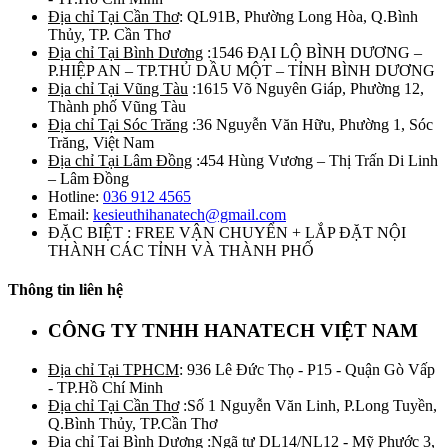
Địa chỉ Tại Cần Thơ
: QL91B, Phường Long Hòa, Q.Bình
Thủy, TP. Cần Thơ
Địa chỉ Tại Bình Dương
:1546 ĐẠI LỘ BÌNH DƯƠNG –
P.HIỆP AN – TP.THỦ DẦU MỘT – TỈNH BÌNH DƯƠNG
Địa chỉ Tại Vũng Tàu
:1615 Võ Nguyên Giáp, Phường 12,
Thành phố Vũng Tàu
Địa chỉ Tại Sóc Trăng
:36 Nguyễn Văn Hữu, Phường 1, Sóc
Trăng, Việt Nam
Địa chỉ Tại Lâm Đồng
:454 Hùng Vương – Thị Trấn Di Linh
– Lâm Đồng
Hotline:
036 912 4565
Email:
kesieuthihanatech@gmail.com
ĐẶC BIỆT : FREE VẬN CHUYỂN + LẮP ĐẶT NỘI
THÀNH CÁC TỈNH VÀ THÀNH PHỐ
Thông tin liên hệ
CÔNG TY TNHH HANATECH VIỆT NAM
Địa chỉ Tại TPHCM
: 936 Lê Đức Thọ - P15 - Quận Gò Vấp
- TP.Hồ Chí Minh
Địa chỉ Tại Cần Thơ
:Số 1 Nguyễn Văn Linh, P.Long Tuyền,
Q.Bình Thủy, TP.Cần Thơ
Địa chỉ Tại Bình Dương
:Ngã tư DL14/NL12 - Mỹ Phước 3,