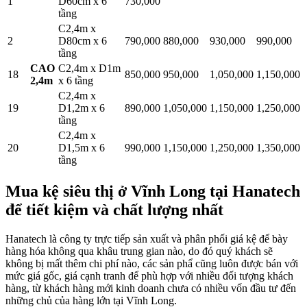
1
D60cm x 6
730,000
tầng
C2,4m x
2
D80cm x 6
790,000
880,000
930,000
990,000
tầng
CAO
C2,4m x D1m
18
850,000
950,000
1,050,000
1,150,000
2,4m
x 6 tầng
C2,4m x
19
D1,2m x 6
890,000
1,050,000
1,150,000
1,250,000
tầng
C2,4m x
20
D1,5m x 6
990,000
1,150,000
1,250,000
1,350,000
tầng
Mua kệ siêu thị ở Vĩnh Long tại Hanatech
để tiết kiệm và chất lượng nhất
Hanatech là công ty trực tiếp sản xuất và phân phối giá kệ để bày
hàng hóa không qua khâu trung gian nào, do đó quý khách sẽ
không bị mất thêm chi phí nào, các sản phẩ cũng luôn được bán với
mức giá gốc, giá cạnh tranh để phù hợp với nhiều đối tượng khách
hàng, từ khách hàng mới kinh doanh chưa có nhiều vốn đầu tư đến
những chủ của hàng lớn tại Vĩnh Long.