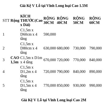
Giá Kệ V Lỗ tại Vĩnh Long loại Cao 1.5M
KÍCH
RỘNG
RỘNG
RỘNG
RỘNG
STT
Rộng
THƯỚC(Cao
30CM
40CM
50CM
60CM
x Dài)
C1,5m x
1
D60cm x 4
590,000
tầng
C1,5m x
2
D80cm x 4
630,000
680,000
730,000
790,000
tầng
CAO
C1,5m x D1m
3
670,000
720,000
770,000
840,000
1,5m
x 4 tầng
C1,5m x
4
D1,2m x 4
720,000
790,000
840,000
890,000
tầng
C1,5m x
5
D1,5m x 4
770,000
850,000
930,000
990,000
tầng
Giá Kệ V Lỗ tại Vĩnh Long loại Cao 2M