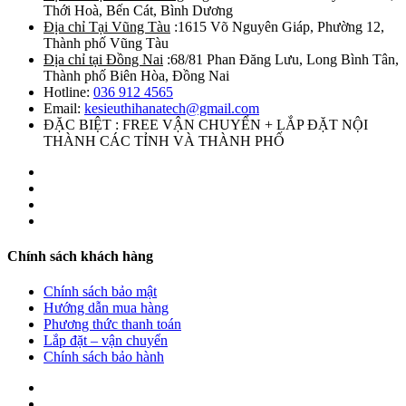
Thới Hoà, Bến Cát, Bình Dương
Địa chỉ Tại Vũng Tàu
:1615 Võ Nguyên Giáp, Phường 12,
Thành phố Vũng Tàu
Địa chỉ tại Đồng Nai
:68/81 Phan Đăng Lưu, Long Bình Tân,
Thành phố Biên Hòa, Đồng Nai
Hotline:
036 912 4565
Email:
kesieuthihanatech@gmail.com
ĐẶC BIỆT : FREE VẬN CHUYỂN + LẮP ĐẶT NỘI
THÀNH CÁC TỈNH VÀ THÀNH PHỐ
Chính sách khách hàng
Chính sách bảo mật
Hướng dẫn mua hàng
Phương thức thanh toán
Lắp đặt – vận chuyển
Chính sách bảo hành