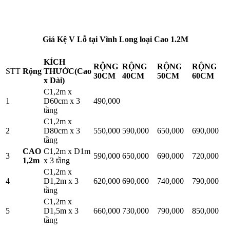
Giá Kệ V Lỗ tại Vĩnh Long loại Cao 1.2M
KÍCH
RỘNG
RỘNG
RỘNG
RỘNG
STT
Rộng
THƯỚC(Cao
30CM
40CM
50CM
60CM
x Dài)
C1,2m x
1
D60cm x 3
490,000
tầng
C1,2m x
2
D80cm x 3
550,000
590,000
650,000
690,000
tầng
CAO
C1,2m x D1m
3
590,000
650,000
690,000
720,000
1,2m
x 3 tầng
C1,2m x
4
D1,2m x 3
620,000
690,000
740,000
790,000
tầng
C1,2m x
5
D1,5m x 3
660,000
730,000
790,000
850,000
tầng