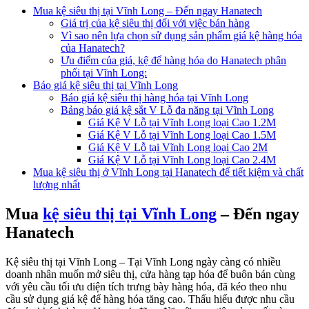
Mua kệ siêu thị tại Vĩnh Long – Đến ngay Hanatech
Giá trị của kệ siêu thị đối với việc bán hàng
Vì sao nên lựa chọn sử dụng sản phẩm giá kệ hàng hóa
của Hanatech?
Ưu điểm của giá, kệ để hàng hóa do Hanatech phân
phối tại Vĩnh Long:
Báo giá kệ siêu thị tại Vĩnh Long
Báo giá kệ siêu thị hàng hóa tại Vĩnh Long
Bảng báo giá kệ sắt V Lỗ đa năng tại Vĩnh Long
Giá Kệ V Lỗ tại Vĩnh Long loại Cao 1.2M
Giá Kệ V Lỗ tại Vĩnh Long loại Cao 1.5M
Giá Kệ V Lỗ tại Vĩnh Long loại Cao 2M
Giá Kệ V Lỗ tại Vĩnh Long loại Cao 2.4M
Mua kệ siêu thị ở Vĩnh Long tại Hanatech để tiết kiệm và chất
lượng nhất
Mua
kệ siêu thị tại Vĩnh Long
– Đến ngay
Hanatech
Kệ siêu thị tại Vĩnh Long – Tại Vĩnh Long ngày càng có nhiều
doanh nhân muốn mở siêu thị, cửa hàng tạp hóa để buôn bán cùng
với yêu cầu tối ưu diện tích trưng bày hàng hóa, đã kéo theo nhu
cầu sử dụng giá kệ để hàng hóa tăng cao. Thấu hiểu được nhu cầu