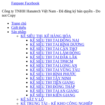
Fanpage Facebook
Công ty TNHH Hanatech Việt Nam - Đã đăng ký bản quyền - Do
not Copy
Trang chủ
Giới thiệu
Sản phẩm
KỆ SIÊU THỊ, KỆ HÀNG HÓA
KỆ SIÊU THỊ TẠI ĐỒNG NAI
KỆ SIÊU THỊ TẠI BÌNH DƯƠNG
KỆ SIÊU THỊ TẠI CẦN THƠ
KỆ SIÊU THỊ TẠI LÂM ĐỒNG
KỆ SIÊU THỊ TẠI ĐẮK LẮK
KỆ SIÊU THỊ TẠI TPHCM
KỆ SIÊU THỊ TẠI LONG AN
KỆ SIÊU THỊ TẠI VŨNG TÀU
KỆ SIÊU THỊ BÌNH PHƯỚC
KỆ SIÊU THỊ TÂY NINH
KỆ SIÊU THỊ TIỀN GIANG
KỆ SIÊU THỊ ĐỒNG THÁP
KỆ SIÊU THỊ TẠI AN GIANG
KỆ SIÊU THỊ KIÊN GIANG
KỆ SẮT V LỖ
KỆ TRUNG TẢI – KỆ KHO CÔNG NGHIỆP