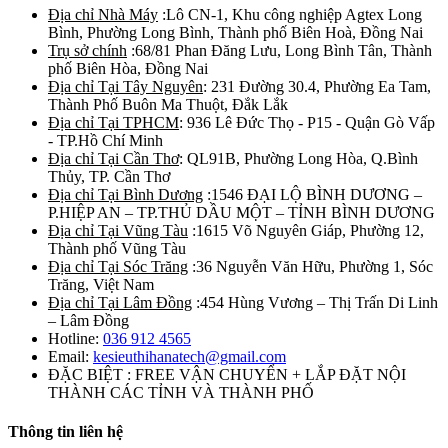
Địa chỉ Nhà Máy
:Lô CN-1, Khu công nghiệp Agtex Long
Bình, Phường Long Bình, Thành phố Biên Hoà, Đồng Nai
Trụ sở chính
:68/81 Phan Đăng Lưu, Long Bình Tân, Thành
phố Biên Hòa, Đồng Nai
Địa chỉ Tại Tây Nguyên
: 231 Đường 30.4, Phường Ea Tam,
Thành Phố Buôn Ma Thuột, Đắk Lắk
Địa chỉ Tại TPHCM
: 936 Lê Đức Thọ - P15 - Quận Gò Vấp
- TP.Hồ Chí Minh
Địa chỉ Tại Cần Thơ
: QL91B, Phường Long Hòa, Q.Bình
Thủy, TP. Cần Thơ
Địa chỉ Tại Bình Dương
:1546 ĐẠI LỘ BÌNH DƯƠNG –
P.HIỆP AN – TP.THỦ DẦU MỘT – TỈNH BÌNH DƯƠNG
Địa chỉ Tại Vũng Tàu
:1615 Võ Nguyên Giáp, Phường 12,
Thành phố Vũng Tàu
Địa chỉ Tại Sóc Trăng
:36 Nguyễn Văn Hữu, Phường 1, Sóc
Trăng, Việt Nam
Địa chỉ Tại Lâm Đồng
:454 Hùng Vương – Thị Trấn Di Linh
– Lâm Đồng
Hotline:
036 912 4565
Email:
kesieuthihanatech@gmail.com
ĐẶC BIỆT : FREE VẬN CHUYỂN + LẮP ĐẶT NỘI
THÀNH CÁC TỈNH VÀ THÀNH PHỐ
Thông tin liên hệ