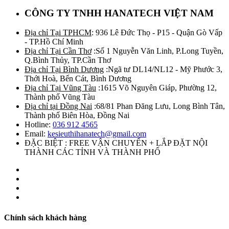
CÔNG TY TNHH HANATECH VIỆT NAM
Địa chỉ Tại TPHCM
: 936 Lê Đức Thọ - P15 - Quận Gò Vấp
- TP.Hồ Chí Minh
Địa chỉ Tại Cần Thơ
:Số 1 Nguyễn Văn Linh, P.Long Tuyền,
Q.Bình Thủy, TP.Cần Thơ
Địa chỉ Tại Bình Dương
:Ngã tư DL14/NL12 - Mỹ Phước 3,
Thới Hoà, Bến Cát, Bình Dương
Địa chỉ Tại Vũng Tàu
:1615 Võ Nguyên Giáp, Phường 12,
Thành phố Vũng Tàu
Địa chỉ tại Đồng Nai
:68/81 Phan Đăng Lưu, Long Bình Tân,
Thành phố Biên Hòa, Đồng Nai
Hotline:
036 912 4565
Email:
kesieuthihanatech@gmail.com
ĐẶC BIỆT : FREE VẬN CHUYỂN + LẮP ĐẶT NỘI
THÀNH CÁC TỈNH VÀ THÀNH PHỐ
Chính sách khách hàng