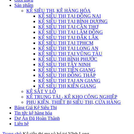
Sản phẩm
KỆ SIÊU THỊ, KỆ HÀNG HÓA
KỆ SIÊU THỊ TẠI ĐỒNG NAI
KỆ SIÊU THỊ TẠI BÌNH DƯƠNG
KỆ SIÊU THỊ TẠI CẦN THƠ
KỆ SIÊU THỊ TẠI LÂM ĐỒNG
KỆ SIÊU THỊ TẠI ĐẮK LẮK
KỆ SIÊU THỊ TẠI TPHCM
KỆ SIÊU THỊ TẠI LONG AN
KỆ SIÊU THỊ TẠI VŨNG TÀU
KỆ SIÊU THỊ BÌNH PHƯỚC
KỆ SIÊU THỊ TÂY NINH
KỆ SIÊU THỊ TIỀN GIANG
KỆ SIÊU THỊ ĐỒNG THÁP
KỆ SIÊU THỊ TẠI AN GIANG
KỆ SIÊU THỊ KIÊN GIANG
KỆ SẮT V LỖ
KỆ TRUNG TẢI - KỆ KHO CÔNG NGHIỆP
PHỤ KIỆN, THIẾT BỊ SIÊU THỊ, CỬA HÀNG
Bảng Giá Kệ Siêu Thị
Tin tức kệ hàng hóa
Dự Án Đã Hoàn Thành
Liên hệ
Trang chủ
Kệ siêu thị mẹ và bé tại Vĩnh Long