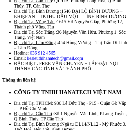
Địa chỉ Tại Cần Thơ
: QL91B, Phường Long Hòa, Q.Bình
Thủy, TP. Cần Thơ
Địa chỉ Tại Bình Dương
:1546 ĐẠI LỘ BÌNH DƯƠNG –
P.HIỆP AN – TP.THỦ DẦU MỘT – TỈNH BÌNH DƯƠNG
Địa chỉ Tại Vũng Tàu
:1615 Võ Nguyên Giáp, Phường 12,
Thành phố Vũng Tàu
Địa chỉ Tại Sóc Trăng
:36 Nguyễn Văn Hữu, Phường 1, Sóc
Trăng, Việt Nam
Địa chỉ Tại Lâm Đồng
:454 Hùng Vương – Thị Trấn Di Linh
– Lâm Đồng
Hotline:
036 912 4565
Email:
kesieuthihanatech@gmail.com
ĐẶC BIỆT : FREE VẬN CHUYỂN + LẮP ĐẶT NỘI
THÀNH CÁC TỈNH VÀ THÀNH PHỐ
Thông tin liên hệ
CÔNG TY TNHH HANATECH VIỆT NAM
Địa chỉ Tại TPHCM
: 936 Lê Đức Thọ - P15 - Quận Gò Vấp
- TP.Hồ Chí Minh
Địa chỉ Tại Cần Thơ
:Số 1 Nguyễn Văn Linh, P.Long Tuyền,
Q.Bình Thủy, TP.Cần Thơ
Địa chỉ Tại Bình Dương
:Ngã tư DL14/NL12 - Mỹ Phước 3,
Thới Hoà, Bến Cát, Bình Dương