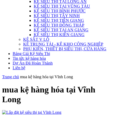
KỆ SIÊU THỊ TẠI LONG AN
KỆ SIÊU THỊ TẠI VŨNG TÀU
KỆ SIÊU THỊ BÌNH PHƯỚC
KỆ SIÊU THỊ TÂY NINH
KỆ SIÊU THỊ TIỀN GIANG
KỆ SIÊU THỊ ĐỒNG THÁP
KỆ SIÊU THỊ TẠI AN GIANG
KỆ SIÊU THỊ KIÊN GIANG
KỆ SẮT V LỖ
KỆ TRUNG TẢI - KỆ KHO CÔNG NGHIỆP
PHỤ KIỆN, THIẾT BỊ SIÊU THỊ, CỬA HÀNG
Bảng Giá Kệ Siêu Thị
Tin tức kệ hàng hóa
Dự Án Đã Hoàn Thành
Liên hệ
Trang chủ
mua kệ hàng hóa tại Vĩnh Long
mua kệ hàng hóa tại Vĩnh
Long