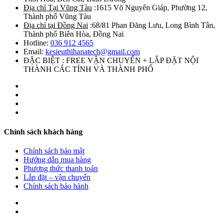
Địa chỉ Tại Vũng Tàu
:1615 Võ Nguyên Giáp, Phường 12,
Thành phố Vũng Tàu
Địa chỉ tại Đồng Nai
:68/81 Phan Đăng Lưu, Long Bình Tân,
Thành phố Biên Hòa, Đồng Nai
Hotline:
036 912 4565
Email:
kesieuthihanatech@gmail.com
ĐẶC BIỆT : FREE VẬN CHUYỂN + LẮP ĐẶT NỘI
THÀNH CÁC TỈNH VÀ THÀNH PHỐ
Chính sách khách hàng
Chính sách bảo mật
Hướng dẫn mua hàng
Phương thức thanh toán
Lắp đặt – vận chuyển
Chính sách bảo hành