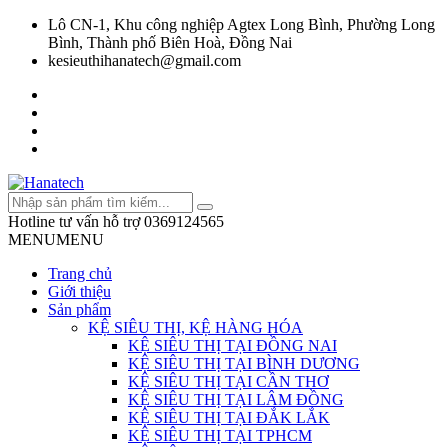
Lô CN-1, Khu công nghiệp Agtex Long Bình, Phường Long
Bình, Thành phố Biên Hoà, Đồng Nai
kesieuthihanatech@gmail.com
Hotline tư vấn hỗ trợ
0369124565
MENU
MENU
Trang chủ
Giới thiệu
Sản phẩm
KỆ SIÊU THỊ, KỆ HÀNG HÓA
KỆ SIÊU THỊ TẠI ĐỒNG NAI
KỆ SIÊU THỊ TẠI BÌNH DƯƠNG
KỆ SIÊU THỊ TẠI CẦN THƠ
KỆ SIÊU THỊ TẠI LÂM ĐỒNG
KỆ SIÊU THỊ TẠI ĐẮK LẮK
KỆ SIÊU THỊ TẠI TPHCM