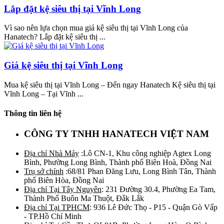
Lắp đặt kệ siêu thị tại Vĩnh Long
Vì sao nên lựa chọn mua giá kệ siêu thị tại Vĩnh Long của
Hanatech? Lắp đặt kệ siêu thị ...
Giá kệ siêu thị tại Vĩnh Long
Mua kệ siêu thị tại Vĩnh Long – Đến ngay Hanatech Kệ siêu thị tại
Vĩnh Long – Tại Vĩnh ...
Thông tin liên hệ
CÔNG TY TNHH HANATECH VIỆT NAM
Địa chỉ Nhà Máy
:Lô CN-1, Khu công nghiệp Agtex Long
Bình, Phường Long Bình, Thành phố Biên Hoà, Đồng Nai
Trụ sở chính
:68/81 Phan Đăng Lưu, Long Bình Tân, Thành
phố Biên Hòa, Đồng Nai
Địa chỉ Tại Tây Nguyên
: 231 Đường 30.4, Phường Ea Tam,
Thành Phố Buôn Ma Thuột, Đắk Lắk
Địa chỉ Tại TPHCM
: 936 Lê Đức Thọ - P15 - Quận Gò Vấp
- TP.Hồ Chí Minh