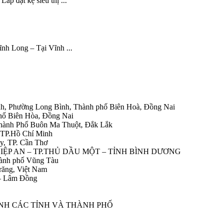
ắp đặt kệ siêu thị ...
ĩnh Long – Tại Vĩnh ...
h, Phường Long Bình, Thành phố Biên Hoà, Đồng Nai
hố Biên Hòa, Đồng Nai
Thành Phố Buôn Ma Thuột, Đắk Lắk
 TP.Hồ Chí Minh
y, TP. Cần Thơ
HIỆP AN – TP.THỦ DẦU MỘT – TỈNH BÌNH DƯƠNG
ành phố Vũng Tàu
răng, Việt Nam
 – Lâm Đồng
ÀNH CÁC TỈNH VÀ THÀNH PHỐ