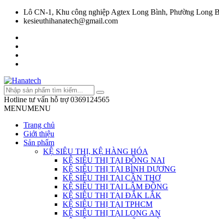
Lô CN-1, Khu công nghiệp Agtex Long Bình, Phường Long B
kesieuthihanatech@gmail.com
Hotline tư vấn hỗ trợ
0369124565
MENU
MENU
Trang chủ
Giới thiệu
Sản phẩm
KỆ SIÊU THỊ, KỆ HÀNG HÓA
KỆ SIÊU THỊ TẠI ĐỒNG NAI
KỆ SIÊU THỊ TẠI BÌNH DƯƠNG
KỆ SIÊU THỊ TẠI CẦN THƠ
KỆ SIÊU THỊ TẠI LÂM ĐỒNG
KỆ SIÊU THỊ TẠI ĐẮK LẮK
KỆ SIÊU THỊ TẠI TPHCM
KỆ SIÊU THỊ TẠI LONG AN