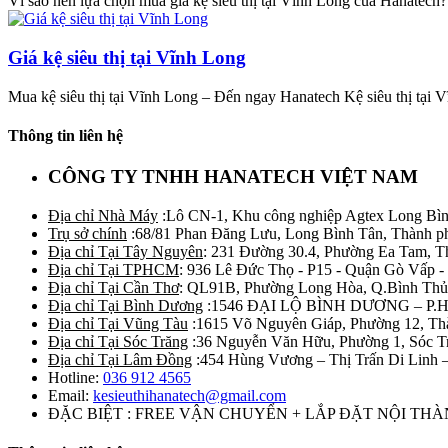
Vì sao nên lựa chọn mua giá kệ siêu thị tại Vĩnh Long của Hanatech? L
Giá kệ siêu thị tại Vĩnh Long
Mua kệ siêu thị tại Vĩnh Long – Đến ngay Hanatech Kệ siêu thị tại V
Thông tin liên hệ
CÔNG TY TNHH HANATECH VIỆT NAM
Địa chỉ Nhà Máy
:Lô CN-1, Khu công nghiệp Agtex Long Bìn
Trụ sở chính
:68/81 Phan Đăng Lưu, Long Bình Tân, Thành p
Địa chỉ Tại Tây Nguyên
: 231 Đường 30.4, Phường Ea Tam, 
Địa chỉ Tại TPHCM
: 936 Lê Đức Thọ - P15 - Quận Gò Vấp -
Địa chỉ Tại Cần Thơ
: QL91B, Phường Long Hòa, Q.Bình Thủ
Địa chỉ Tại Bình Dương
:1546 ĐẠI LỘ BÌNH DƯƠNG – P.
Địa chỉ Tại Vũng Tàu
:1615 Võ Nguyên Giáp, Phường 12, Th
Địa chỉ Tại Sóc Trăng
:36 Nguyễn Văn Hữu, Phường 1, Sóc T
Địa chỉ Tại Lâm Đồng
:454 Hùng Vương – Thị Trấn Di Linh
Hotline:
036 912 4565
Email:
kesieuthihanatech@gmail.com
ĐẶC BIỆT : FREE VẬN CHUYỂN + LẮP ĐẶT NỘI TH