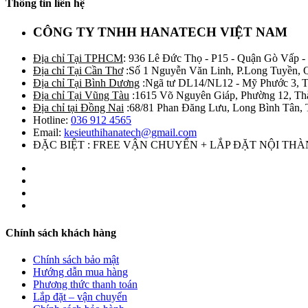
Thông tin liên hệ
CÔNG TY TNHH HANATECH VIỆT NAM
Địa chỉ Tại TPHCM
: 936 Lê Đức Thọ - P15 - Quận Gò Vấp -
Địa chỉ Tại Cần Thơ
:Số 1 Nguyễn Văn Linh, P.Long Tuyền, 
Địa chỉ Tại Bình Dương
:Ngã tư DL14/NL12 - Mỹ Phước 3, T
Địa chỉ Tại Vũng Tàu
:1615 Võ Nguyên Giáp, Phường 12, Th
Địa chỉ tại Đồng Nai
:68/81 Phan Đăng Lưu, Long Bình Tân, 
Hotline:
036 912 4565
Email:
kesieuthihanatech@gmail.com
ĐẶC BIỆT : FREE VẬN CHUYỂN + LẮP ĐẶT NỘI TH
Chính sách khách hàng
Chính sách bảo mật
Hướng dẫn mua hàng
Phương thức thanh toán
Lắp đặt – vận chuyển