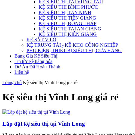
KỆ SIÊU THỊ TẠI VŨNG TÀU
KỆ SIÊU THỊ BÌNH PHƯỚC
KỆ SIÊU THỊ TÂY NINH
KỆ SIÊU THỊ TIỀN GIANG
KỆ SIÊU THỊ ĐỒNG THÁP
KỆ SIÊU THỊ TẠI AN GIANG
KỆ SIÊU THỊ KIÊN GIANG
KỆ SẮT V LỖ
KỆ TRUNG TẢI - KỆ KHO CÔNG NGHIỆP
PHỤ KIỆN, THIẾT BỊ SIÊU THỊ, CỬA HÀNG
Bảng Giá Kệ Siêu Thị
Tin tức kệ hàng hóa
Dự Án Đã Hoàn Thành
Liên hệ
Trang chủ
Kệ siêu thị Vĩnh Long giá rẻ
Kệ siêu thị Vĩnh Long giá rẻ
Lắp đặt kệ siêu thị tại Vĩnh Long