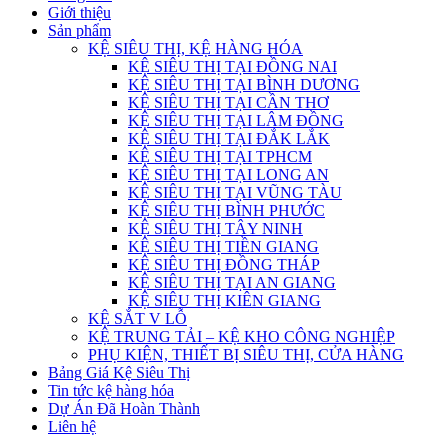
Giới thiệu
Sản phẩm
KỆ SIÊU THỊ, KỆ HÀNG HÓA
KỆ SIÊU THỊ TẠI ĐỒNG NAI
KỆ SIÊU THỊ TẠI BÌNH DƯƠNG
KỆ SIÊU THỊ TẠI CẦN THƠ
KỆ SIÊU THỊ TẠI LÂM ĐỒNG
KỆ SIÊU THỊ TẠI ĐẮK LẮK
KỆ SIÊU THỊ TẠI TPHCM
KỆ SIÊU THỊ TẠI LONG AN
KỆ SIÊU THỊ TẠI VŨNG TÀU
KỆ SIÊU THỊ BÌNH PHƯỚC
KỆ SIÊU THỊ TÂY NINH
KỆ SIÊU THỊ TIỀN GIANG
KỆ SIÊU THỊ ĐỒNG THÁP
KỆ SIÊU THỊ TẠI AN GIANG
KỆ SIÊU THỊ KIÊN GIANG
KỆ SẮT V LỖ
KỆ TRUNG TẢI – KỆ KHO CÔNG NGHIỆP
PHỤ KIỆN, THIẾT BỊ SIÊU THỊ, CỬA HÀNG
Bảng Giá Kệ Siêu Thị
Tin tức kệ hàng hóa
Dự Án Đã Hoàn Thành
Liên hệ