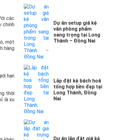
Với các
Dự án setup giá kệ
y chính
văn phòng phẩm
sang trọng tại Long
Thành – Đồng Nai
đó, một
ch hàng
iới hạn
Lắp đặt kệ bách hoá
tổng hợp bền đẹp tại
Long Thành, Đồng
ng thời
Nai
ỉ là xu
Dự án lắp đặt giá kệ
ợi khác