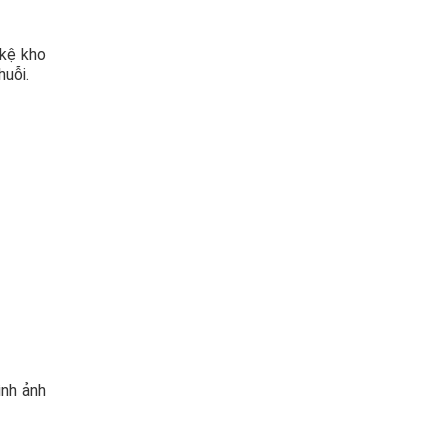
 kệ kho
uỗi.
ình ảnh