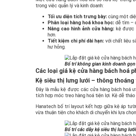
trong việc quản lý và kinh doanh:
Tối ưu diện tích trưng bày:
cùng một diện
Phân loại hàng hoá khoa học:
dễ tìm – d
Nâng cao hình ảnh cửa hàng:
kệ được t
hơn.
Tiết kiệm chi phí dài hạn:
với chất liệu 
hư hỏng.
Bố trí không gian kinh doanh gọn
Các loại giá kệ cửa hàng bách hoá p
Kệ siêu thị lưng lưới – thông thoáng 
Đây là mẫu kệ được các cửa hàng bách hoá ưa 
tích hợp móc treo hàng hoá tiện lợi. Kệ dễ tháo 
Hanatech bố trí layout kết hợp giữa kệ áp tườ
vừa thuận tiện cho khách di chuyển khi lựa chọ
Bố trí các dãy kệ siêu thị lưng l