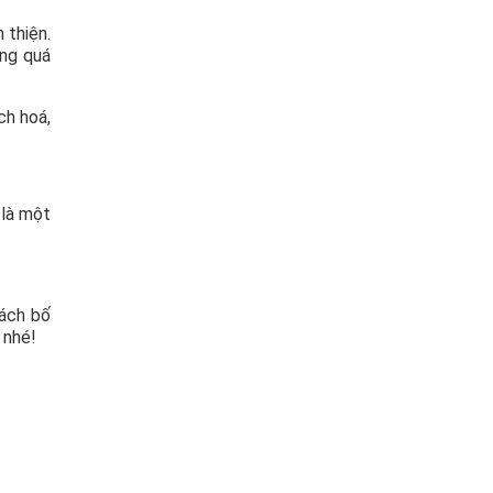
 thiện.
ong quá
ch hoá,
 là một
cách bố
 nhé!