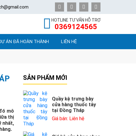
ech@gmail.com
HOTLINE TƯ VẤN HỖ TRỢ
0369124565
DỰ ÁN ĐÃ HOÀN THÀNH
LIÊN HỆ
HÁP
SẢN PHẨM MỚI
Quầy kệ trưng bày
cửa hàng thuốc tây
tại Đồng Tháp
 đó mô
iữa thị
Giá bán: Liên hệ
ý nhất,
 hàng.