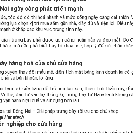
Nai ngày càng phát triển mạnh
đúc, tốc độ đô thị hoá nhanh và mức sống ngày càng cải thiện. 
ng lựa chọn vị trí mua sắm gần nhà, đầy đủ và tiện lợi. Điều nà
 mạnh ở khắp các khu vực trong tỉnh này.
g gian trưng bày phải được gọn gàng, ngăn nắp và đẹp mắt. Do 
 hàng mà cần phải biết bày trí khoa học, hợp lý để giữ chân khá
bày hàng hoá của chủ cửa hàng
 xuyên thay đổi mẫu mã, diện tích mặt bằng kinh doanh lại có g
phải và băn khoăn, lo lắng.
n tạm bợ, cửa hàng dễ trở nên lộn xộn, thiếu tính thẩm mỹ, đồ
. Vì thế, đầu tư vào hệ thống kệ trưng bày từ Hanatech không ch
g vận hành hiệu quả và sử dụng bền lâu.
ại Hanatech
yên nghiệp cho cửa hàng
ày Hanatech không chỉ gọn gàng hơn mà còn được nhiều ích l