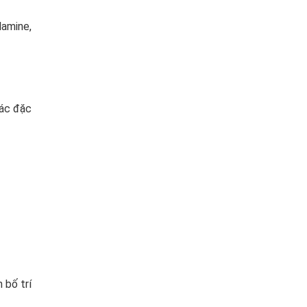
lamine,
các đặc
 bố trí