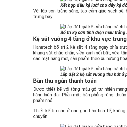
Kết hợp đầu kệ lưới cho dãy kệ đô
Với lớp sơn trắng sáng, tạo cảm giác sạch sẽ,
trưng bày.
Bố trí kệ sơn tĩnh điện màu trắn
Kệ sắt vuông 4 tầng ở khu vực trun
Hanatech bố trí 2 kệ sắt 4 tầng ngay phía tr
khung sắt chắc chắn, viền xanh nổi bật, vừa t
các mặt hàng mới, sản phẩm theo xu hướng ho
Lắp đặt 2 kệ sắt vuông thu hút ở 
Bàn thu ngân thanh toán
Được thiết kế với tông màu gỗ tự nhiên mang 
hàng hiện đại. Phần mặt bàn phẳng rộng thuận 
phẩm nhỏ.
Thiết kế bo nhẹ ở các góc bàn tinh tế, không
chuyển.