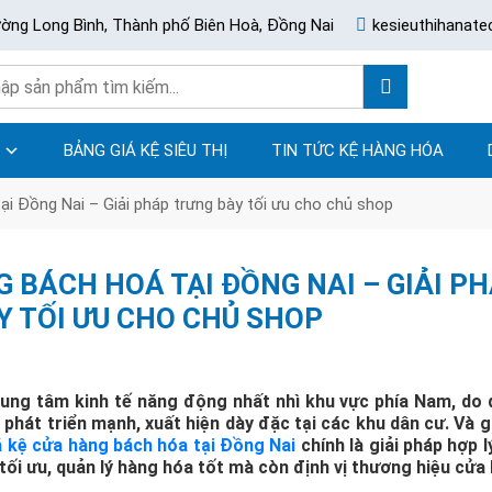
ường Long Bình, Thành phố Biên Hoà, Đồng Nai
kesieuthihanat
BẢNG GIÁ KỆ SIÊU THỊ
TIN TỨC KỆ HÀNG HÓA
ại Đồng Nai – Giải pháp trưng bày tối ưu cho chủ shop
G BÁCH HOÁ TẠI ĐỒNG NAI – GIẢI P
Y TỐI ƯU CHO CHỦ SHOP
rung tâm kinh tế năng động nhất nhì khu vực phía Nam, do
hát triển mạnh, xuất hiện dày đặc tại các khu dân cư. Và g
á kệ cửa hàng bách hóa tại Đồng Nai
chính là giải pháp hợp l
ối ưu, quản lý hàng hóa tốt mà còn định vị thương hiệu cửa