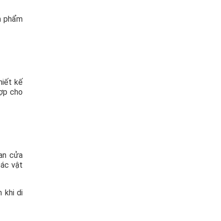
ản phẩm
hiết kế
hợp cho
ian cửa
các vật
 khi di