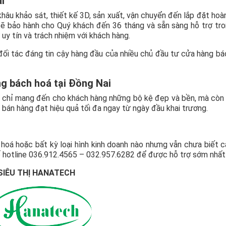
i
khâu khảo sát, thiết kế 3D, sản xuất, vận chuyển đến lắp đặt hoàn
 sẽ bảo hành cho Quý khách đến 36 tháng và sẵn sàng hỗ trợ tr
 uy tín và trách nhiệm với khách hàng.
đối tác đáng tin cậy hàng đầu của nhiều chủ đầu tư cửa hàng bá
ng bách hoá tại Đồng Nai
chỉ mang đến cho khách hàng những bộ kệ đẹp và bền, mà còn
n bán hàng đạt hiệu quả tối đa ngay từ ngày đầu khai trương.
oá hoặc bất kỳ loại hình kinh doanh nào nhưng vẫn chưa biết 
 số hotline 036.912.4565 – 032.957.6282 để được hỗ trợ sớm nhất
SIÊU THỊ HANATECH