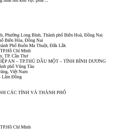
 nhất nhì khu vực phía ...
h, Phường Long Bình, Thành phố Biên Hoà, Đồng Nai
hố Biên Hòa, Đồng Nai
Thành Phố Buôn Ma Thuột, Đắk Lắk
 TP.Hồ Chí Minh
y, TP. Cần Thơ
HIỆP AN – TP.THỦ DẦU MỘT – TỈNH BÌNH DƯƠNG
ành phố Vũng Tàu
răng, Việt Nam
 – Lâm Đồng
ÀNH CÁC TỈNH VÀ THÀNH PHỐ
 TP.Hồ Chí Minh