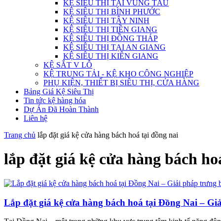
KỆ SIÊU THỊ TẠI VŨNG TÀU
KỆ SIÊU THỊ BÌNH PHƯỚC
KỆ SIÊU THỊ TÂY NINH
KỆ SIÊU THỊ TIỀN GIANG
KỆ SIÊU THỊ ĐỒNG THÁP
KỆ SIÊU THỊ TẠI AN GIANG
KỆ SIÊU THỊ KIÊN GIANG
KỆ SẮT V LỖ
KỆ TRUNG TẢI - KỆ KHO CÔNG NGHIỆP
PHỤ KIỆN, THIẾT BỊ SIÊU THỊ, CỬA HÀNG
Bảng Giá Kệ Siêu Thị
Tin tức kệ hàng hóa
Dự Án Đã Hoàn Thành
Liên hệ
Trang chủ
lắp đặt giá kệ cửa hàng bách hoá tại đồng nai
lắp đặt giá kệ cửa hàng bách ho
Lắp đặt giá kệ cửa hàng bách hoá tại Đồng Nai – Giả