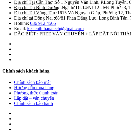
Địa chỉ Tại Cần Thơ
:Số 1 Nguyễn Văn Linh, P.Long Tuyền, 
Địa chỉ Tại Bình Dương
:Ngã tư DL14/NL12 - Mỹ Phước 3, T
Địa chỉ Tại Vũng Tàu
:1615 Võ Nguyên Giáp, Phường 12, Th
Địa chỉ tại Đồng Nai
:68/81 Phan Đăng Lưu, Long Bình Tân, 
Hotline:
036 912 4565
Email:
kesieuthihanatech@gmail.com
ĐẶC BIỆT : FREE VẬN CHUYỂN + LẮP ĐẶT NỘI TH
Chính sách khách hàng
Chính sách bảo mật
Hướng dẫn mua hàng
Phương thức thanh toán
Lắp đặt – vận chuyển
Chính sách bảo hành