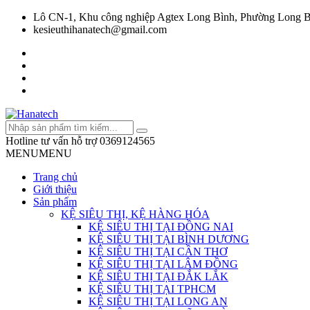
Lô CN-1, Khu công nghiệp Agtex Long Bình, Phường Long B
kesieuthihanatech@gmail.com
Hotline tư vấn hỗ trợ
0369124565
MENU
MENU
Trang chủ
Giới thiệu
Sản phẩm
KỆ SIÊU THỊ, KỆ HÀNG HÓA
KỆ SIÊU THỊ TẠI ĐỒNG NAI
KỆ SIÊU THỊ TẠI BÌNH DƯƠNG
KỆ SIÊU THỊ TẠI CẦN THƠ
KỆ SIÊU THỊ TẠI LÂM ĐỒNG
KỆ SIÊU THỊ TẠI ĐẮK LẮK
KỆ SIÊU THỊ TẠI TPHCM
KỆ SIÊU THỊ TẠI LONG AN