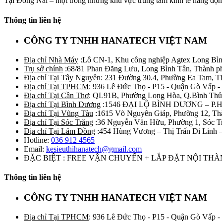
Tại Đồng Nai – một trong những khu vực trung tâm kinh tế năng động
Thông tin liên hệ
CÔNG TY TNHH HANATECH VIỆT NAM
Địa chỉ Nhà Máy
:Lô CN-1, Khu công nghiệp Agtex Long Bìn
Trụ sở chính
:68/81 Phan Đăng Lưu, Long Bình Tân, Thành p
Địa chỉ Tại Tây Nguyên
: 231 Đường 30.4, Phường Ea Tam, 
Địa chỉ Tại TPHCM
: 936 Lê Đức Thọ - P15 - Quận Gò Vấp -
Địa chỉ Tại Cần Thơ
: QL91B, Phường Long Hòa, Q.Bình Thủ
Địa chỉ Tại Bình Dương
:1546 ĐẠI LỘ BÌNH DƯƠNG – P.
Địa chỉ Tại Vũng Tàu
:1615 Võ Nguyên Giáp, Phường 12, Th
Địa chỉ Tại Sóc Trăng
:36 Nguyễn Văn Hữu, Phường 1, Sóc T
Địa chỉ Tại Lâm Đồng
:454 Hùng Vương – Thị Trấn Di Linh
Hotline:
036 912 4565
Email:
kesieuthihanatech@gmail.com
ĐẶC BIỆT : FREE VẬN CHUYỂN + LẮP ĐẶT NỘI TH
Thông tin liên hệ
CÔNG TY TNHH HANATECH VIỆT NAM
Địa chỉ Tại TPHCM
: 936 Lê Đức Thọ - P15 - Quận Gò Vấp -