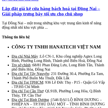
Lắp đặt giá kệ cửa hàng bách hoá tại Đồng Nai –
Giải pháp trưng bày tối ưu cho chủ shop
Tại Đồng Nai – một trong những khu vực trung tâm kinh tế năng
động nhất nhì khu vực phía ...
Thông tin liên hệ
CÔNG TY TNHH HANATECH VIỆT NAM
Địa chỉ Nhà Máy
:Lô CN-1, Khu công nghiệp Agtex Long
Bình, Phường Long Bình, Thành phố Biên Hoà, Đồng Nai
Trụ sở chính
:68/81 Phan Đăng Lưu, Long Bình Tân, Thành
phố Biên Hòa, Đồng Nai
Địa chỉ Tại Tây Nguyên
: 231 Đường 30.4, Phường Ea Tam,
Thành Phố Buôn Ma Thuột, Đắk Lắk
Địa chỉ Tại TPHCM
: 936 Lê Đức Thọ - P15 - Quận Gò Vấp
- TP.Hồ Chí Minh
Địa chỉ Tại Cần Thơ
: QL91B, Phường Long Hòa, Q.Bình
Thủy, TP. Cần Thơ
Địa chỉ Tại Bình Dương
:1546 ĐẠI LỘ BÌNH DƯƠNG –
P.HIỆP AN – TP.THỦ DẦU MỘT – TỈNH BÌNH DƯƠNG