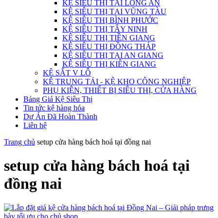
KỆ SIÊU THỊ TẠI LONG AN
KỆ SIÊU THỊ TẠI VŨNG TÀU
KỆ SIÊU THỊ BÌNH PHƯỚC
KỆ SIÊU THỊ TÂY NINH
KỆ SIÊU THỊ TIỀN GIANG
KỆ SIÊU THỊ ĐỒNG THÁP
KỆ SIÊU THỊ TẠI AN GIANG
KỆ SIÊU THỊ KIÊN GIANG
KỆ SẮT V LỖ
KỆ TRUNG TẢI - KỆ KHO CÔNG NGHIỆP
PHỤ KIỆN, THIẾT BỊ SIÊU THỊ, CỬA HÀNG
Bảng Giá Kệ Siêu Thị
Tin tức kệ hàng hóa
Dự Án Đã Hoàn Thành
Liên hệ
Trang chủ
setup cửa hàng bách hoá tại đồng nai
setup cửa hàng bách hoá tại
đồng nai