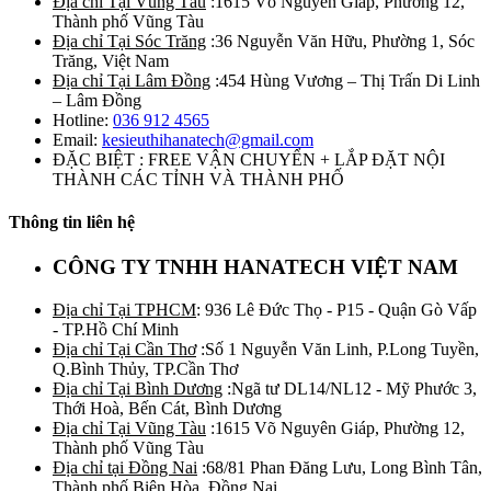
Địa chỉ Tại Vũng Tàu
:1615 Võ Nguyên Giáp, Phường 12,
Thành phố Vũng Tàu
Địa chỉ Tại Sóc Trăng
:36 Nguyễn Văn Hữu, Phường 1, Sóc
Trăng, Việt Nam
Địa chỉ Tại Lâm Đồng
:454 Hùng Vương – Thị Trấn Di Linh
– Lâm Đồng
Hotline:
036 912 4565
Email:
kesieuthihanatech@gmail.com
ĐẶC BIỆT : FREE VẬN CHUYỂN + LẮP ĐẶT NỘI
THÀNH CÁC TỈNH VÀ THÀNH PHỐ
Thông tin liên hệ
CÔNG TY TNHH HANATECH VIỆT NAM
Địa chỉ Tại TPHCM
: 936 Lê Đức Thọ - P15 - Quận Gò Vấp
- TP.Hồ Chí Minh
Địa chỉ Tại Cần Thơ
:Số 1 Nguyễn Văn Linh, P.Long Tuyền,
Q.Bình Thủy, TP.Cần Thơ
Địa chỉ Tại Bình Dương
:Ngã tư DL14/NL12 - Mỹ Phước 3,
Thới Hoà, Bến Cát, Bình Dương
Địa chỉ Tại Vũng Tàu
:1615 Võ Nguyên Giáp, Phường 12,
Thành phố Vũng Tàu
Địa chỉ tại Đồng Nai
:68/81 Phan Đăng Lưu, Long Bình Tân,
Thành phố Biên Hòa, Đồng Nai