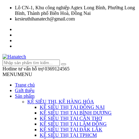
Lô CN-1, Khu công nghiệp Agtex Long Bình, Phường Long
Bình, Thành phố Biên Hoà, Đồng Nai
kesieuthihanatech@gmail.com
Hotline tư vấn hỗ trợ
0369124565
MENU
MENU
Trang chủ
Giới thiệu
Sản phẩm
KỆ SIÊU THỊ, KỆ HÀNG HÓA
KỆ SIÊU THỊ TẠI ĐỒNG NAI
KỆ SIÊU THỊ TẠI BÌNH DƯƠNG
KỆ SIÊU THỊ TẠI CẦN THƠ
KỆ SIÊU THỊ TẠI LÂM ĐỒNG
KỆ SIÊU THỊ TẠI ĐẮK LẮK
KỆ SIÊU THỊ TẠI TPHCM