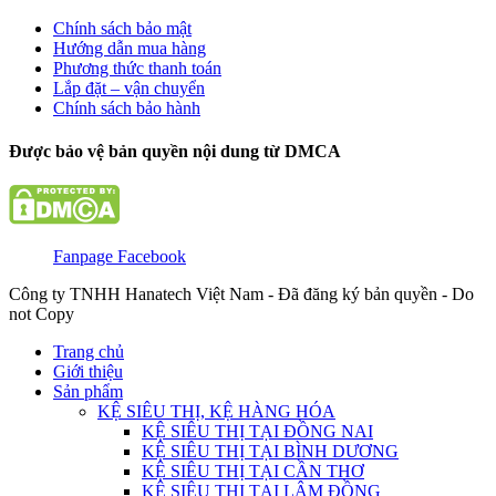
Chính sách bảo mật
Hướng dẫn mua hàng
Phương thức thanh toán
Lắp đặt – vận chuyển
Chính sách bảo hành
Được bảo vệ bản quyền nội dung từ DMCA
Fanpage Facebook
Công ty TNHH Hanatech Việt Nam - Đã đăng ký bản quyền - Do
not Copy
Trang chủ
Giới thiệu
Sản phẩm
KỆ SIÊU THỊ, KỆ HÀNG HÓA
KỆ SIÊU THỊ TẠI ĐỒNG NAI
KỆ SIÊU THỊ TẠI BÌNH DƯƠNG
KỆ SIÊU THỊ TẠI CẦN THƠ
KỆ SIÊU THỊ TẠI LÂM ĐỒNG