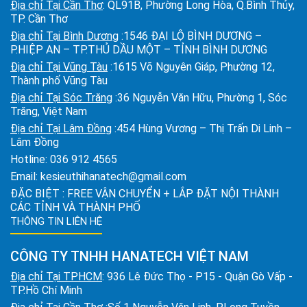
Địa chỉ Tại Cần Thơ
: QL91B, Phường Long Hòa, Q.Bình Thủy,
TP. Cần Thơ
Địa chỉ Tại Bình Dương
:1546 ĐẠI LỘ BÌNH DƯƠNG –
P.HIỆP AN – TP.THỦ DẦU MỘT – TỈNH BÌNH DƯƠNG
Địa chỉ Tại Vũng Tàu
:1615 Võ Nguyên Giáp, Phường 12,
Thành phố Vũng Tàu
Địa chỉ Tại Sóc Trăng
:36 Nguyễn Văn Hữu, Phường 1, Sóc
Trăng, Việt Nam
Địa chỉ Tại Lâm Đồng
:454 Hùng Vương – Thị Trấn Di Linh –
Lâm Đồng
Hotline:
036 912 4565
Email:
kesieuthihanatech@gmail.com
ĐẶC BIỆT : FREE VẬN CHUYỂN + LẮP ĐẶT NỘI THÀNH
CÁC TỈNH VÀ THÀNH PHỐ
THÔNG TIN LIÊN HỆ
CÔNG TY TNHH HANATECH VIỆT NAM
Địa chỉ Tại TPHCM
: 936 Lê Đức Thọ - P15 - Quận Gò Vấp -
TP.Hồ Chí Minh