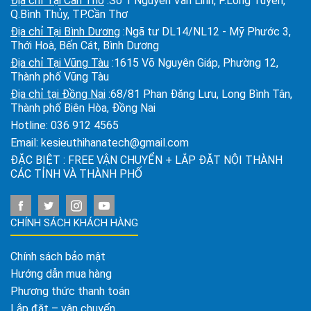
Địa chỉ Tại Cần Thơ
:Số 1 Nguyễn Văn Linh, P.Long Tuyền,
Q.Bình Thủy, TP.Cần Thơ
Địa chỉ Tại Bình Dương
:Ngã tư DL14/NL12 - Mỹ Phước 3,
Thới Hoà, Bến Cát, Bình Dương
Địa chỉ Tại Vũng Tàu
:1615 Võ Nguyên Giáp, Phường 12,
Thành phố Vũng Tàu
Địa chỉ tại Đồng Nai
:68/81 Phan Đăng Lưu, Long Bình Tân,
Thành phố Biên Hòa, Đồng Nai
Hotline:
036 912 4565
Email:
kesieuthihanatech@gmail.com
ĐẶC BIỆT : FREE VẬN CHUYỂN + LẮP ĐẶT NỘI THÀNH
CÁC TỈNH VÀ THÀNH PHỐ
CHÍNH SÁCH KHÁCH HÀNG
Chính sách bảo mật
Hướng dẫn mua hàng
Phương thức thanh toán
Lắp đặt – vận chuyển