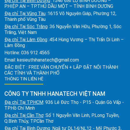
Địa chỉ Tại Bình Dương
:1546 ĐẠI LỘ BÌNH DƯƠNG –
P.HIỆP AN – TP.THỦ DẦU MỘT – TỈNH BÌNH DƯƠNG
Địa chỉ Tại Vũng Tàu
:1615 Võ Nguyên Giáp, Phường 12,
Thành phố Vũng Tàu
Địa chỉ Tại Sóc Trăng
:36 Nguyễn Văn Hữu, Phường 1, Sóc
Trăng, Việt Nam
Địa chỉ Tại Lâm Đồng
:454 Hùng Vương – Thị Trấn Di Linh –
Lâm Đồng
Hotline:
036 912 4565
Email:
kesieuthihanatech@gmail.com
ĐẶC BIỆT : FREE VẬN CHUYỂN + LẮP ĐẶT NỘI THÀNH
CÁC TỈNH VÀ THÀNH PHỐ
THÔNG TIN LIÊN HỆ
CÔNG TY TNHH HANATECH VIỆT NAM
Địa chỉ Tại TPHCM
: 936 Lê Đức Thọ - P15 - Quận Gò Vấp -
TP.Hồ Chí Minh
Địa chỉ Tại Cần Thơ
:Số 1 Nguyễn Văn Linh, P.Long Tuyền,
Q.Bình Thủy, TP.Cần Thơ
Địa chỉ Tại Bình Dương
:Ngã tư DL14/NL12 - Mỹ Phước 3,