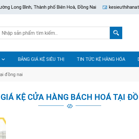
ường Long Bình, Thành phố Biên Hoà, Đồng Nai
kesieuthihan
BẢNG GIÁ KỆ SIÊU THỊ
TIN TỨC KỆ HÀNG HÓA
ại đồng nai
 GIÁ KỆ CỬA HÀNG BÁCH HOÁ TẠI ĐỒ