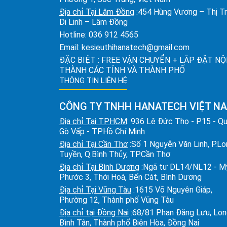
Địa chỉ Tại Lâm Đồng
:454 Hùng Vương – Thị T
Di Linh – Lâm Đồng
Hotline:
036 912 4565
Email:
kesieuthihanatech@gmail.com
ĐẶC BIỆT : FREE VẬN CHUYỂN + LẮP ĐẶT NỘ
THÀNH CÁC TỈNH VÀ THÀNH PHỐ
THÔNG TIN LIÊN HỆ
CÔNG TY TNHH HANATECH VIỆT N
Địa chỉ Tại TPHCM
: 936 Lê Đức Thọ - P15 - Q
Gò Vấp - TP.Hồ Chí Minh
Địa chỉ Tại Cần Thơ
:Số 1 Nguyễn Văn Linh, P.L
Tuyền, Q.Bình Thủy, TP.Cần Thơ
Địa chỉ Tại Bình Dương
:Ngã tư DL14/NL12 - M
Phước 3, Thới Hoà, Bến Cát, Bình Dương
Địa chỉ Tại Vũng Tàu
:1615 Võ Nguyên Giáp,
Phường 12, Thành phố Vũng Tàu
Địa chỉ tại Đồng Nai
:68/81 Phan Đăng Lưu, Lo
Bình Tân, Thành phố Biên Hòa, Đồng Nai