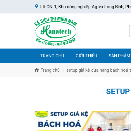
Lô CN-1, Khu công nghiệp Agtex Long Bình, Ph
TRANG CHỦ
GIỚI THIỆU
SẢN PHẨM
Trang chủ
setup giá kệ cửa hàng bách hoá t
SETUP