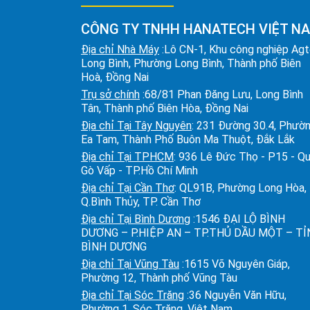
CÔNG TY TNHH HANATECH VIỆT N
Địa chỉ Nhà Máy
:Lô CN-1, Khu công nghiệp Ag
Long Bình, Phường Long Bình, Thành phố Biên
Hoà, Đồng Nai
Trụ sở chính
:68/81 Phan Đăng Lưu, Long Bình
Tân, Thành phố Biên Hòa, Đồng Nai
Địa chỉ Tại Tây Nguyên
: 231 Đường 30.4, Phườ
Ea Tam, Thành Phố Buôn Ma Thuột, Đắk Lắk
Địa chỉ Tại TPHCM
: 936 Lê Đức Thọ - P15 - Q
Gò Vấp - TP.Hồ Chí Minh
Địa chỉ Tại Cần Thơ
: QL91B, Phường Long Hòa,
Q.Bình Thủy, TP. Cần Thơ
Địa chỉ Tại Bình Dương
:1546 ĐẠI LỘ BÌNH
DƯƠNG – P.HIỆP AN – TP.THỦ DẦU MỘT – T
BÌNH DƯƠNG
Địa chỉ Tại Vũng Tàu
:1615 Võ Nguyên Giáp,
Phường 12, Thành phố Vũng Tàu
Địa chỉ Tại Sóc Trăng
:36 Nguyễn Văn Hữu,
Phường 1, Sóc Trăng, Việt Nam