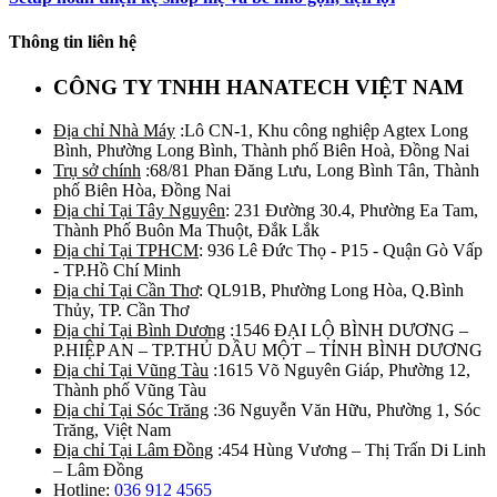
Thông tin liên hệ
CÔNG TY TNHH HANATECH VIỆT NAM
Địa chỉ Nhà Máy
:Lô CN-1, Khu công nghiệp Agtex Long
Bình, Phường Long Bình, Thành phố Biên Hoà, Đồng Nai
Trụ sở chính
:68/81 Phan Đăng Lưu, Long Bình Tân, Thành
phố Biên Hòa, Đồng Nai
Địa chỉ Tại Tây Nguyên
: 231 Đường 30.4, Phường Ea Tam,
Thành Phố Buôn Ma Thuột, Đắk Lắk
Địa chỉ Tại TPHCM
: 936 Lê Đức Thọ - P15 - Quận Gò Vấp
- TP.Hồ Chí Minh
Địa chỉ Tại Cần Thơ
: QL91B, Phường Long Hòa, Q.Bình
Thủy, TP. Cần Thơ
Địa chỉ Tại Bình Dương
:1546 ĐẠI LỘ BÌNH DƯƠNG –
P.HIỆP AN – TP.THỦ DẦU MỘT – TỈNH BÌNH DƯƠNG
Địa chỉ Tại Vũng Tàu
:1615 Võ Nguyên Giáp, Phường 12,
Thành phố Vũng Tàu
Địa chỉ Tại Sóc Trăng
:36 Nguyễn Văn Hữu, Phường 1, Sóc
Trăng, Việt Nam
Địa chỉ Tại Lâm Đồng
:454 Hùng Vương – Thị Trấn Di Linh
– Lâm Đồng
Hotline:
036 912 4565