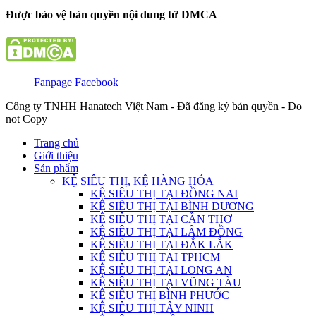
Được bảo vệ bản quyền nội dung từ DMCA
Fanpage Facebook
Công ty TNHH Hanatech Việt Nam - Đã đăng ký bản quyền - Do
not Copy
Trang chủ
Giới thiệu
Sản phẩm
KỆ SIÊU THỊ, KỆ HÀNG HÓA
KỆ SIÊU THỊ TẠI ĐỒNG NAI
KỆ SIÊU THỊ TẠI BÌNH DƯƠNG
KỆ SIÊU THỊ TẠI CẦN THƠ
KỆ SIÊU THỊ TẠI LÂM ĐỒNG
KỆ SIÊU THỊ TẠI ĐẮK LẮK
KỆ SIÊU THỊ TẠI TPHCM
KỆ SIÊU THỊ TẠI LONG AN
KỆ SIÊU THỊ TẠI VŨNG TÀU
KỆ SIÊU THỊ BÌNH PHƯỚC
KỆ SIÊU THỊ TÂY NINH