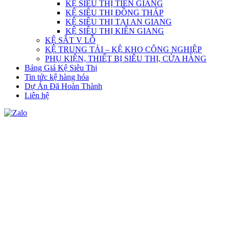
KỆ SIÊU THỊ TIỀN GIANG
KỆ SIÊU THỊ ĐỒNG THÁP
KỆ SIÊU THỊ TẠI AN GIANG
KỆ SIÊU THỊ KIÊN GIANG
KỆ SẮT V LỖ
KỆ TRUNG TẢI – KỆ KHO CÔNG NGHIỆP
PHỤ KIỆN, THIẾT BỊ SIÊU THỊ, CỬA HÀNG
Bảng Giá Kệ Siêu Thị
Tin tức kệ hàng hóa
Dự Án Đã Hoàn Thành
Liên hệ