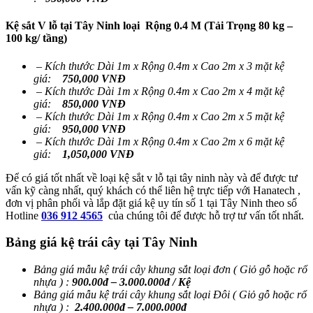
Kệ sắt V lỗ tại Tây Ninh loại Rộng 0.4 M (Tải Trọng 80 kg –
100 kg/ tầng)
– Kích thước Dài 1m x Rộng 0.4m x Cao 2m x 3 mặt kệ
giá:
750,000 VNĐ
–
Kích thước
Dài 1m x Rộng 0.4m x Cao 2m x 4 mặt kệ
giá:
850,000 VNĐ
–
Kích thước
Dài 1m x Rộng 0.4m x Cao 2m x 5 mặt kệ
giá:
950,000 VNĐ
–
Kích thước
Dài 1m x Rộng 0.4m x Cao 2m x 6 mặt kệ
giá:
1,050,000 VNĐ
Để có giá tốt nhất về loại kệ sắt v lỗ tại tây ninh này và để được tư
vấn kỹ càng nhất, quý khách có thể liên hệ trực tiếp với Hanatech ,
đơn vị phân phối và lắp đặt giá kệ uy tín số 1 tại Tây Ninh theo số
Hotline
036 912 4565
của chúng tôi để được hỗ trợ tư vấn tốt nhất.
Bảng giá kệ trái cây tại Tây Ninh
Bảng giá mẫu kệ trái cây khung sắt loại đơn ( Giỏ gỗ hoặc rổ
nhựa ) :
900.00đ – 3.000.000đ / Kệ
Bảng giá mẫu kệ trái cây khung sắt loại Đôi ( Giỏ gỗ hoặc rổ
nhựa ) :
2.400.000đ – 7.000.000đ