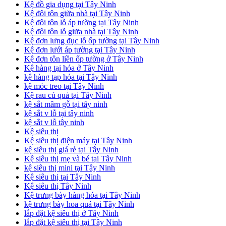
Kệ đồ gia dụng tại Tây Ninh
Kệ đôi tôn giữa nhà tại Tây Ninh
Kệ đôi tôn lỗ áp tường tại Tây Ninh
Kệ đôi tôn lỗ giữa nhà tại Tây Ninh
Kệ đơn lưng đục lỗ ốp tường tại Tây Ninh
Kệ đơn lưới áp tường tại Tây Ninh
Kệ đơn tôn liền ốp tường ở Tây Ninh
Kệ hàng tại hóa ở Tây Ninh
kệ hàng tạp hóa tại Tây Ninh
kệ móc treo tại Tây Ninh
Kệ rau củ quả tại Tây Ninh
kệ sắt mâm gỗ tại tây ninh
kệ sắt v lỗ tại tây ninh
kệ sắt v lỗ tây ninh
Kệ siêu thị
Kệ siêu thị điện máy tại Tây Ninh
kệ siêu thị giá rẻ tại Tây Ninh
Kệ siêu thị mẹ và bé tại Tây Ninh
kệ siêu thị mini tại Tây Ninh
Kệ siêu thị tại Tây Ninh
Kệ siêu thị Tây Ninh
Kệ trưng bày hàng hóa tại Tây Ninh
kệ trưng bày hoa quả tại Tây Ninh
lắp đặt kệ siêu thị ở Tây Ninh
lắp đặt kệ siêu thị tại Tây Ninh