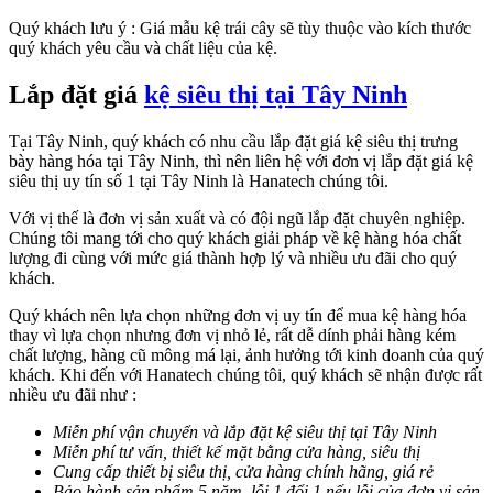
Quý khách lưu ý : Giá mẫu kệ trái cây sẽ tùy thuộc vào kích thước
quý khách yêu cầu và chất liệu của kệ.
Lắp đặt giá
kệ siêu thị tại Tây Ninh
Tại Tây Ninh, quý khách có nhu cầu lắp đặt giá kệ siêu thị trưng
bày hàng hóa tại Tây Ninh, thì nên liên hệ với đơn vị lắp đặt giá kệ
siêu thị uy tín số 1 tại Tây Ninh là Hanatech chúng tôi.
Với vị thế là đơn vị sản xuất và có đội ngũ lắp đặt chuyên nghiệp.
Chúng tôi mang tới cho quý khách giải pháp về kệ hàng hóa chất
lượng đi cùng với mức giá thành hợp lý và nhiều ưu đãi cho quý
khách.
Quý khách nên lựa chọn những đơn vị uy tín để mua kệ hàng hóa
thay vì lựa chọn nhưng đơn vị nhỏ lẻ, rất dễ dính phải hàng kém
chất lượng, hàng cũ mông má lại, ảnh hưởng tới kinh doanh của quý
khách. Khi đến với Hanatech chúng tôi, quý khách sẽ nhận được rất
nhiều ưu đãi như :
Miễn phí vận chuyển và lắp đặt kệ siêu thị tại Tây Ninh
Miễn phí tư vấn, thiết kế mặt bằng cửa hàng, siêu thị
Cung cấp thiết bị siêu thị, cửa hàng chính hãng, giá rẻ
Bảo hành sản phẩm 5 năm, lỗi 1 đổi 1 nếu lỗi của đơn vị sản