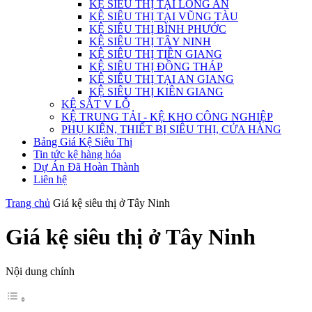
KỆ SIÊU THỊ TẠI LONG AN
KỆ SIÊU THỊ TẠI VŨNG TÀU
KỆ SIÊU THỊ BÌNH PHƯỚC
KỆ SIÊU THỊ TÂY NINH
KỆ SIÊU THỊ TIỀN GIANG
KỆ SIÊU THỊ ĐỒNG THÁP
KỆ SIÊU THỊ TẠI AN GIANG
KỆ SIÊU THỊ KIÊN GIANG
KỆ SẮT V LỖ
KỆ TRUNG TẢI - KỆ KHO CÔNG NGHIỆP
PHỤ KIỆN, THIẾT BỊ SIÊU THỊ, CỬA HÀNG
Bảng Giá Kệ Siêu Thị
Tin tức kệ hàng hóa
Dự Án Đã Hoàn Thành
Liên hệ
Trang chủ
Giá kệ siêu thị ở Tây Ninh
Giá kệ siêu thị ở Tây Ninh
Nội dung chính