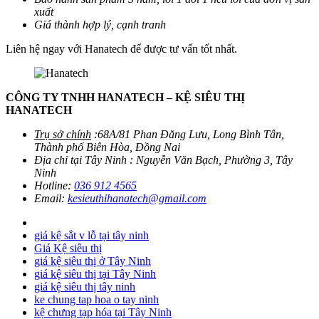
xuất
Giá thành hợp lý, cạnh tranh
Liên hệ ngay với Hanatech để được tư vấn tốt nhất.
CÔNG TY TNHH HANATECH – KỆ SIÊU THỊ
HANATECH
Trụ sở chính
:68A/81 Phan Đăng Lưu, Long Bình Tân,
Thành phố Biên Hòa, Đồng Nai
Địa chỉ tại Tây Ninh : Nguyễn Văn Bạch, Phường 3, Tây
Ninh
Hotline:
036 912 4565
Email:
kesieuthihanatech@gmail.com
giá kệ sắt v lỗ tại tây ninh
Giá Kệ siêu thị
giá kệ siêu thị ở Tây Ninh
giá kệ siêu thị tại Tây Ninh
giá kệ siêu thị tây ninh
ke chung tap hoa o tay ninh
kệ chưng tạp hóa tại Tây Ninh