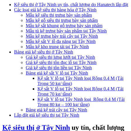
Kệ siêu thị ở Tây Ninh uy tín, chất lượng do Hanatech lắp đặt
Các loại giá kệ siêu thị hàng hóa ở Tây Ninh
Mẫu kệ siêu thị trưng bày sản phẩm
Mẫu kệ gỗ siêu thị trưng bày sản phẩm
Mẫu kệ sắt khung gỗ trưng bày sản phẩm
Mẫu tủ kệ trưng bày sản phẩm tại Tây Ninh
Mẫu kệ trưng bày trái cây tại Tây Ninh
Mẫu kệ sắt V lỗ đa năng tại Tây Ninh
Mẫu kệ kho trung tải tại Tây Ninh
Bảng giá kệ siêu thị ở Tây Ninh
Giá kệ siêu thị lưng lưới tại Tây Ninh
Giá kệ siêu thị tôn đục lỗ tại Tây Ninh
Giá kệ siêu thị tôn liền tại Tây Ninh
Bảng giá kệ sắt V lỗ tại Tây Ninh
Kệ sắt V lỗ tại Tây Ninh loại Rộng 0.4 M (Tải
Trọng 50 kg/ tầng)
Kệ sắt V lỗ tại Tây Ninh loại Rộng 0.4 M (Tải
Trọng 70 kg/ tầng)
Kệ sắt V lỗ tại Tây Ninh loại Rộng 0.4 M (Tải
Trọng 80 kg – 100 kg/ tầng)
Bảng giá kệ trái cây tại Tây Ninh
Lắp đặt giá kệ siêu thị tại Tây Ninh
Kệ siêu thị ở Tây Ninh
uy tín, chất lượng