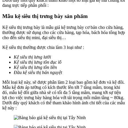
Dưới đây mời quý khách tham khảo một số loại giá kệ mà chúng tôi
đang trực tiếp phân phối :
Mẫu kệ siêu thị trưng bày sản phẩm
Kệ siêu thị trưng bày là mẫu giá kệ trưng bày cơ bản cho cửa hàng,
thường được sử dụng cho các cửa hàng, tạp hóa, bách hóa tổng hợp
cho đến siêu thị mini, đại siêu thị…
Kệ siêu thị thường được chia làm 3 loại như :
Kệ siêu thị lưng lưới
Kệ siêu thị lưng tôn đục lỗ
Kệ siêu thị lưng tôn liền
Đầu kệ siêu thị bán nguyệt
Mỗi loại kệ này, sẽ được phân làm 2 loại bao gồm kệ đơn và kệ đôi.
Mẫu kệ đơn áp tường có kích thước lên tới 7 tầng mâm, trong khi
đó, mẫu kệ đôi giữa nhà sẽ có tối đa 5 tầng mâm, mang tới sự tiện
lợi cho việc trưng bày hàng hóa với tải trọng mỗi mâm tầng ~ 80kg.
Dưới đây quý khách có thể tham khảo hình ảnh chi tiết của các mẫu
kệ này :