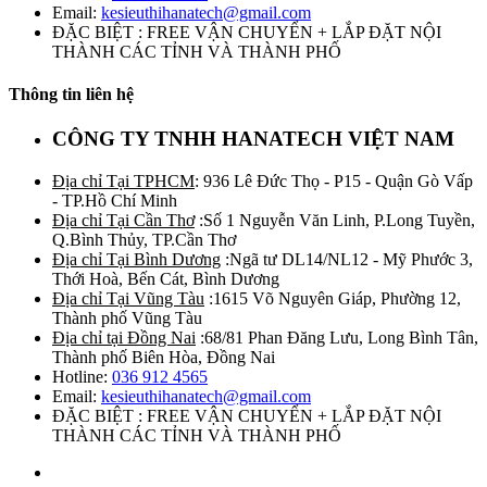
Email:
kesieuthihanatech@gmail.com
ĐẶC BIỆT : FREE VẬN CHUYỂN + LẮP ĐẶT NỘI
THÀNH CÁC TỈNH VÀ THÀNH PHỐ
Thông tin liên hệ
CÔNG TY TNHH HANATECH VIỆT NAM
Địa chỉ Tại TPHCM
: 936 Lê Đức Thọ - P15 - Quận Gò Vấp
- TP.Hồ Chí Minh
Địa chỉ Tại Cần Thơ
:Số 1 Nguyễn Văn Linh, P.Long Tuyền,
Q.Bình Thủy, TP.Cần Thơ
Địa chỉ Tại Bình Dương
:Ngã tư DL14/NL12 - Mỹ Phước 3,
Thới Hoà, Bến Cát, Bình Dương
Địa chỉ Tại Vũng Tàu
:1615 Võ Nguyên Giáp, Phường 12,
Thành phố Vũng Tàu
Địa chỉ tại Đồng Nai
:68/81 Phan Đăng Lưu, Long Bình Tân,
Thành phố Biên Hòa, Đồng Nai
Hotline:
036 912 4565
Email:
kesieuthihanatech@gmail.com
ĐẶC BIỆT : FREE VẬN CHUYỂN + LẮP ĐẶT NỘI
THÀNH CÁC TỈNH VÀ THÀNH PHỐ