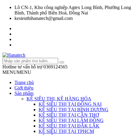
Lô CN-1, Khu công nghiệp Agtex Long Bình, Phường Long
Bình, Thành phố Biên Hoà, Đồng Nai
kesieuthihanatech@gmail.com
Hotline tư vấn hỗ trợ
0369124565
MENU
MENU
Trang chủ
Giới thiệu
Sản phẩm
KỆ SIÊU THỊ, KỆ HÀNG HÓA
KỆ SIÊU THỊ TẠI ĐỒNG NAI
KỆ SIÊU THỊ TẠI BÌNH DƯƠNG
KỆ SIÊU THỊ TẠI CẦN THƠ
KỆ SIÊU THỊ TẠI LÂM ĐỒNG
KỆ SIÊU THỊ TẠI ĐẮK LẮK
KỆ SIÊU THỊ TẠI TPHCM