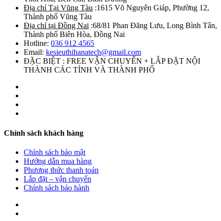
Địa chỉ Tại Vũng Tàu
:1615 Võ Nguyên Giáp, Phường 12,
Thành phố Vũng Tàu
Địa chỉ tại Đồng Nai
:68/81 Phan Đăng Lưu, Long Bình Tân,
Thành phố Biên Hòa, Đồng Nai
Hotline:
036 912 4565
Email:
kesieuthihanatech@gmail.com
ĐẶC BIỆT : FREE VẬN CHUYỂN + LẮP ĐẶT NỘI
THÀNH CÁC TỈNH VÀ THÀNH PHỐ
Chính sách khách hàng
Chính sách bảo mật
Hướng dẫn mua hàng
Phương thức thanh toán
Lắp đặt – vận chuyển
Chính sách bảo hành