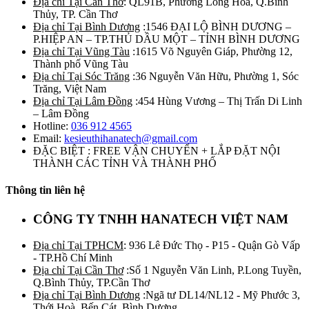
Địa chỉ Tại Cần Thơ
: QL91B, Phường Long Hòa, Q.Bình
Thủy, TP. Cần Thơ
Địa chỉ Tại Bình Dương
:1546 ĐẠI LỘ BÌNH DƯƠNG –
P.HIỆP AN – TP.THỦ DẦU MỘT – TỈNH BÌNH DƯƠNG
Địa chỉ Tại Vũng Tàu
:1615 Võ Nguyên Giáp, Phường 12,
Thành phố Vũng Tàu
Địa chỉ Tại Sóc Trăng
:36 Nguyễn Văn Hữu, Phường 1, Sóc
Trăng, Việt Nam
Địa chỉ Tại Lâm Đồng
:454 Hùng Vương – Thị Trấn Di Linh
– Lâm Đồng
Hotline:
036 912 4565
Email:
kesieuthihanatech@gmail.com
ĐẶC BIỆT : FREE VẬN CHUYỂN + LẮP ĐẶT NỘI
THÀNH CÁC TỈNH VÀ THÀNH PHỐ
Thông tin liên hệ
CÔNG TY TNHH HANATECH VIỆT NAM
Địa chỉ Tại TPHCM
: 936 Lê Đức Thọ - P15 - Quận Gò Vấp
- TP.Hồ Chí Minh
Địa chỉ Tại Cần Thơ
:Số 1 Nguyễn Văn Linh, P.Long Tuyền,
Q.Bình Thủy, TP.Cần Thơ
Địa chỉ Tại Bình Dương
:Ngã tư DL14/NL12 - Mỹ Phước 3,
Thới Hoà, Bến Cát, Bình Dương