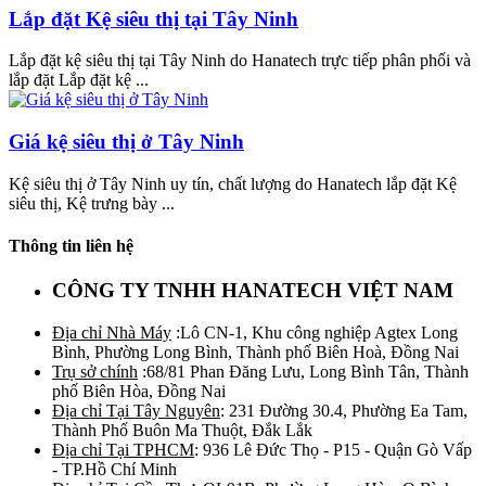
Lắp đặt Kệ siêu thị tại Tây Ninh
Lắp đặt kệ siêu thị tại Tây Ninh do Hanatech trực tiếp phân phối và
lắp đặt Lắp đặt kệ ...
Giá kệ siêu thị ở Tây Ninh
Kệ siêu thị ở Tây Ninh uy tín, chất lượng do Hanatech lắp đặt Kệ
siêu thị, Kệ trưng bày ...
Thông tin liên hệ
CÔNG TY TNHH HANATECH VIỆT NAM
Địa chỉ Nhà Máy
:Lô CN-1, Khu công nghiệp Agtex Long
Bình, Phường Long Bình, Thành phố Biên Hoà, Đồng Nai
Trụ sở chính
:68/81 Phan Đăng Lưu, Long Bình Tân, Thành
phố Biên Hòa, Đồng Nai
Địa chỉ Tại Tây Nguyên
: 231 Đường 30.4, Phường Ea Tam,
Thành Phố Buôn Ma Thuột, Đắk Lắk
Địa chỉ Tại TPHCM
: 936 Lê Đức Thọ - P15 - Quận Gò Vấp
- TP.Hồ Chí Minh