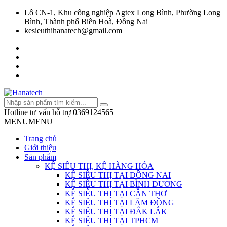
Lô CN-1, Khu công nghiệp Agtex Long Bình, Phường Long
Bình, Thành phố Biên Hoà, Đồng Nai
kesieuthihanatech@gmail.com
Hotline tư vấn hỗ trợ
0369124565
MENU
MENU
Trang chủ
Giới thiệu
Sản phẩm
KỆ SIÊU THỊ, KỆ HÀNG HÓA
KỆ SIÊU THỊ TẠI ĐỒNG NAI
KỆ SIÊU THỊ TẠI BÌNH DƯƠNG
KỆ SIÊU THỊ TẠI CẦN THƠ
KỆ SIÊU THỊ TẠI LÂM ĐỒNG
KỆ SIÊU THỊ TẠI ĐẮK LẮK
KỆ SIÊU THỊ TẠI TPHCM