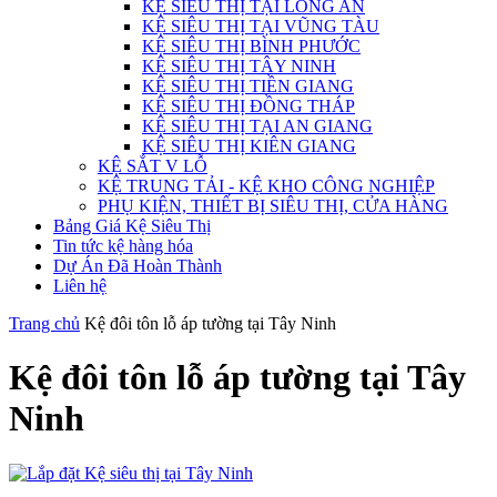
KỆ SIÊU THỊ TẠI LONG AN
KỆ SIÊU THỊ TẠI VŨNG TÀU
KỆ SIÊU THỊ BÌNH PHƯỚC
KỆ SIÊU THỊ TÂY NINH
KỆ SIÊU THỊ TIỀN GIANG
KỆ SIÊU THỊ ĐỒNG THÁP
KỆ SIÊU THỊ TẠI AN GIANG
KỆ SIÊU THỊ KIÊN GIANG
KỆ SẮT V LỖ
KỆ TRUNG TẢI - KỆ KHO CÔNG NGHIỆP
PHỤ KIỆN, THIẾT BỊ SIÊU THỊ, CỬA HÀNG
Bảng Giá Kệ Siêu Thị
Tin tức kệ hàng hóa
Dự Án Đã Hoàn Thành
Liên hệ
Trang chủ
Kệ đôi tôn lỗ áp tường tại Tây Ninh
Kệ đôi tôn lỗ áp tường tại Tây
Ninh