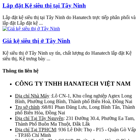
Lắp đặt Kệ siêu thị tại Tây Ninh
Lắp đặt kệ siêu thị tại Tây Ninh do Hanatech trực tiếp phân phối và
lắp đặt Lắp đặt kệ ...
Giá kệ siêu thị ở Tây Ninh
Kệ siêu thị ở Tây Ninh uy tín, chất lượng do Hanatech lắp đặt Kệ
siêu thị, Kệ trưng bày ...
Thông tin liên hệ
CÔNG TY TNHH HANATECH VIỆT NAM
Địa chỉ Nhà Máy
:Lô CN-1, Khu công nghiệp Agtex Long
Bình, Phường Long Bình, Thành phố Biên Hoà, Đồng Nai
Trụ sở chính
:68/81 Phan Đăng Lưu, Long Bình Tân, Thành
phố Biên Hòa, Đồng Nai
Địa chỉ Tại Tây Nguyên
: 231 Đường 30.4, Phường Ea Tam,
Thành Phố Buôn Ma Thuột, Đắk Lắk
Địa chỉ Tại TPHCM
: 936 Lê Đức Thọ - P15 - Quận Gò Vấp
- TP.Hồ Chí Minh