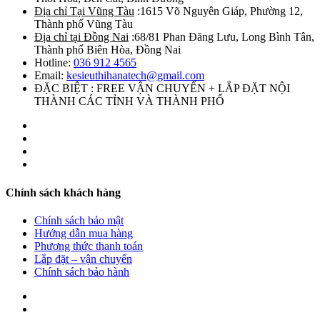
Địa chỉ Tại Vũng Tàu
:1615 Võ Nguyên Giáp, Phường 12,
Thành phố Vũng Tàu
Địa chỉ tại Đồng Nai
:68/81 Phan Đăng Lưu, Long Bình Tân,
Thành phố Biên Hòa, Đồng Nai
Hotline:
036 912 4565
Email:
kesieuthihanatech@gmail.com
ĐẶC BIỆT : FREE VẬN CHUYỂN + LẮP ĐẶT NỘI
THÀNH CÁC TỈNH VÀ THÀNH PHỐ
Chính sách khách hàng
Chính sách bảo mật
Hướng dẫn mua hàng
Phương thức thanh toán
Lắp đặt – vận chuyển
Chính sách bảo hành