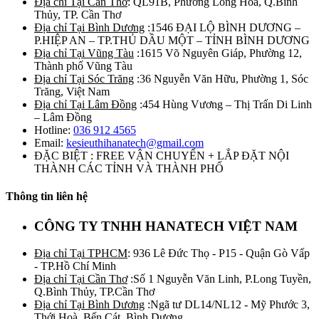
Địa chỉ Tại Cần Thơ
: QL91B, Phường Long Hòa, Q.Bình
Thủy, TP. Cần Thơ
Địa chỉ Tại Bình Dương
:1546 ĐẠI LỘ BÌNH DƯƠNG –
P.HIỆP AN – TP.THỦ DẦU MỘT – TỈNH BÌNH DƯƠNG
Địa chỉ Tại Vũng Tàu
:1615 Võ Nguyên Giáp, Phường 12,
Thành phố Vũng Tàu
Địa chỉ Tại Sóc Trăng
:36 Nguyễn Văn Hữu, Phường 1, Sóc
Trăng, Việt Nam
Địa chỉ Tại Lâm Đồng
:454 Hùng Vương – Thị Trấn Di Linh
– Lâm Đồng
Hotline:
036 912 4565
Email:
kesieuthihanatech@gmail.com
ĐẶC BIỆT : FREE VẬN CHUYỂN + LẮP ĐẶT NỘI
THÀNH CÁC TỈNH VÀ THÀNH PHỐ
Thông tin liên hệ
CÔNG TY TNHH HANATECH VIỆT NAM
Địa chỉ Tại TPHCM
: 936 Lê Đức Thọ - P15 - Quận Gò Vấp
- TP.Hồ Chí Minh
Địa chỉ Tại Cần Thơ
:Số 1 Nguyễn Văn Linh, P.Long Tuyền,
Q.Bình Thủy, TP.Cần Thơ
Địa chỉ Tại Bình Dương
:Ngã tư DL14/NL12 - Mỹ Phước 3,
Thới Hoà, Bến Cát, Bình Dương