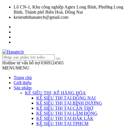
Lô CN-1, Khu công nghiệp Agtex Long Bình, Phường Long
Bình, Thành phố Biên Hoà, Đồng Nai
kesieuthihanatech@gmail.com
Hotline tư vấn hỗ trợ
0369124565
MENU
MENU
Trang chủ
Giới thiệu
Sản phẩm
KỆ SIÊU THỊ, KỆ HÀNG HÓA
KỆ SIÊU THỊ TẠI ĐỒNG NAI
KỆ SIÊU THỊ TẠI BÌNH DƯƠNG
KỆ SIÊU THỊ TẠI CẦN THƠ
KỆ SIÊU THỊ TẠI LÂM ĐỒNG
KỆ SIÊU THỊ TẠI ĐẮK LẮK
KỆ SIÊU THỊ TẠI TPHCM