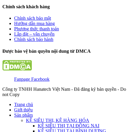
Chính sách khách hàng
Chính sách bảo mật
Hướng dẫn mua hàng
Phương thức thanh toán
Lắp đặt – vận chuyển
Chính sách bảo hành
Được bảo vệ bản quyền nội dung từ DMCA
Fanpage Facebook
Công ty TNHH Hanatech Việt Nam - Đã đăng ký bản quyền - Do
not Copy
Trang chủ
Giới thiệu
Sản phẩm
KỆ SIÊU THỊ, KỆ HÀNG HÓA
KỆ SIÊU THỊ TẠI ĐỒNG NAI
KỆ SIÊU THỊ TẠI BÌNH DƯƠNG