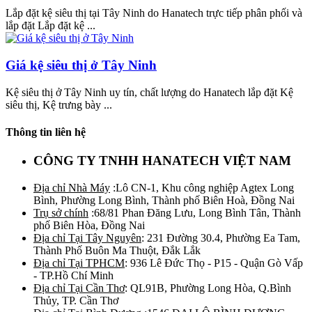
Lắp đặt kệ siêu thị tại Tây Ninh do Hanatech trực tiếp phân phối và
lắp đặt Lắp đặt kệ ...
Giá kệ siêu thị ở Tây Ninh
Kệ siêu thị ở Tây Ninh uy tín, chất lượng do Hanatech lắp đặt Kệ
siêu thị, Kệ trưng bày ...
Thông tin liên hệ
CÔNG TY TNHH HANATECH VIỆT NAM
Địa chỉ Nhà Máy
:Lô CN-1, Khu công nghiệp Agtex Long
Bình, Phường Long Bình, Thành phố Biên Hoà, Đồng Nai
Trụ sở chính
:68/81 Phan Đăng Lưu, Long Bình Tân, Thành
phố Biên Hòa, Đồng Nai
Địa chỉ Tại Tây Nguyên
: 231 Đường 30.4, Phường Ea Tam,
Thành Phố Buôn Ma Thuột, Đắk Lắk
Địa chỉ Tại TPHCM
: 936 Lê Đức Thọ - P15 - Quận Gò Vấp
- TP.Hồ Chí Minh
Địa chỉ Tại Cần Thơ
: QL91B, Phường Long Hòa, Q.Bình
Thủy, TP. Cần Thơ