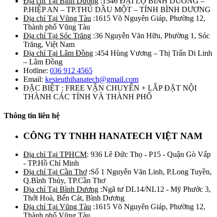
Địa chỉ Tại Bình Dương
:1546 ĐẠI LỘ BÌNH DƯƠNG –
P.HIỆP AN – TP.THỦ DẦU MỘT – TỈNH BÌNH DƯƠNG
Địa chỉ Tại Vũng Tàu
:1615 Võ Nguyên Giáp, Phường 12,
Thành phố Vũng Tàu
Địa chỉ Tại Sóc Trăng
:36 Nguyễn Văn Hữu, Phường 1, Sóc
Trăng, Việt Nam
Địa chỉ Tại Lâm Đồng
:454 Hùng Vương – Thị Trấn Di Linh
– Lâm Đồng
Hotline:
036 912 4565
Email:
kesieuthihanatech@gmail.com
ĐẶC BIỆT : FREE VẬN CHUYỂN + LẮP ĐẶT NỘI
THÀNH CÁC TỈNH VÀ THÀNH PHỐ
Thông tin liên hệ
CÔNG TY TNHH HANATECH VIỆT NAM
Địa chỉ Tại TPHCM
: 936 Lê Đức Thọ - P15 - Quận Gò Vấp
- TP.Hồ Chí Minh
Địa chỉ Tại Cần Thơ
:Số 1 Nguyễn Văn Linh, P.Long Tuyền,
Q.Bình Thủy, TP.Cần Thơ
Địa chỉ Tại Bình Dương
:Ngã tư DL14/NL12 - Mỹ Phước 3,
Thới Hoà, Bến Cát, Bình Dương
Địa chỉ Tại Vũng Tàu
:1615 Võ Nguyên Giáp, Phường 12,
Thành phố Vũng Tàu