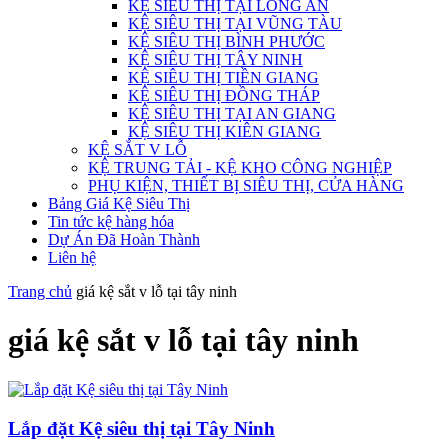
KỆ SIÊU THỊ TẠI LONG AN
KỆ SIÊU THỊ TẠI VŨNG TÀU
KỆ SIÊU THỊ BÌNH PHƯỚC
KỆ SIÊU THỊ TÂY NINH
KỆ SIÊU THỊ TIỀN GIANG
KỆ SIÊU THỊ ĐỒNG THÁP
KỆ SIÊU THỊ TẠI AN GIANG
KỆ SIÊU THỊ KIÊN GIANG
KỆ SẮT V LỖ
KỆ TRUNG TẢI - KỆ KHO CÔNG NGHIỆP
PHỤ KIỆN, THIẾT BỊ SIÊU THỊ, CỬA HÀNG
Bảng Giá Kệ Siêu Thị
Tin tức kệ hàng hóa
Dự Án Đã Hoàn Thành
Liên hệ
Trang chủ
giá kệ sắt v lỗ tại tây ninh
giá kệ sắt v lỗ tại tây ninh
Lắp đặt Kệ siêu thị tại Tây Ninh