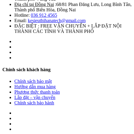
Địa chỉ tại Đồng Nai
:68/81 Phan Đăng Lưu, Long Bình Tân,
Thành phố Biên Hòa, Đồng Nai
Hotline:
036 912 4565
Email:
kesieuthihanatech@gmail.com
ĐẶC BIỆT : FREE VẬN CHUYỂN + LẮP ĐẶT NỘI
THÀNH CÁC TỈNH VÀ THÀNH PHỐ
Chính sách khách hàng
Chính sách bảo mật
Hướng dẫn mua hàng
Phương thức thanh toán
Lắp đặt – vận chuyển
Chính sách bảo hành