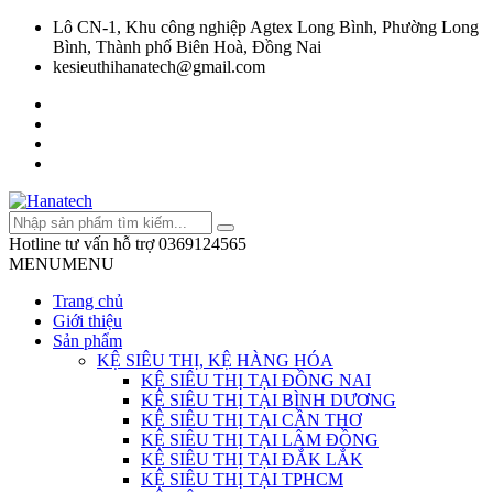
Lô CN-1, Khu công nghiệp Agtex Long Bình, Phường Long
Bình, Thành phố Biên Hoà, Đồng Nai
kesieuthihanatech@gmail.com
Hotline tư vấn hỗ trợ
0369124565
MENU
MENU
Trang chủ
Giới thiệu
Sản phẩm
KỆ SIÊU THỊ, KỆ HÀNG HÓA
KỆ SIÊU THỊ TẠI ĐỒNG NAI
KỆ SIÊU THỊ TẠI BÌNH DƯƠNG
KỆ SIÊU THỊ TẠI CẦN THƠ
KỆ SIÊU THỊ TẠI LÂM ĐỒNG
KỆ SIÊU THỊ TẠI ĐẮK LẮK
KỆ SIÊU THỊ TẠI TPHCM