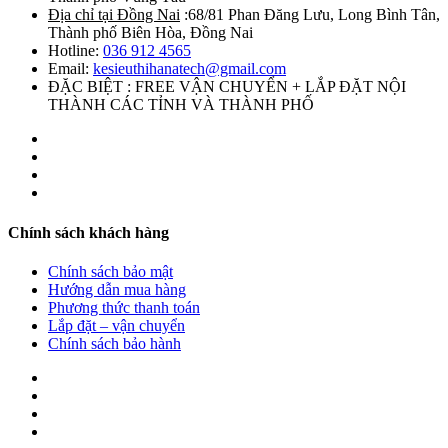
Địa chỉ tại Đồng Nai
:68/81 Phan Đăng Lưu, Long Bình Tân,
Thành phố Biên Hòa, Đồng Nai
Hotline:
036 912 4565
Email:
kesieuthihanatech@gmail.com
ĐẶC BIỆT : FREE VẬN CHUYỂN + LẮP ĐẶT NỘI
THÀNH CÁC TỈNH VÀ THÀNH PHỐ
Chính sách khách hàng
Chính sách bảo mật
Hướng dẫn mua hàng
Phương thức thanh toán
Lắp đặt – vận chuyển
Chính sách bảo hành