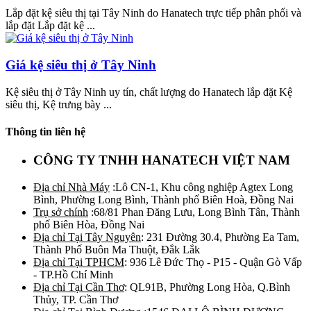
Lắp đặt kệ siêu thị tại Tây Ninh do Hanatech trực tiếp phân phối và
lắp đặt Lắp đặt kệ ...
Giá kệ siêu thị ở Tây Ninh
Kệ siêu thị ở Tây Ninh uy tín, chất lượng do Hanatech lắp đặt Kệ
siêu thị, Kệ trưng bày ...
Thông tin liên hệ
CÔNG TY TNHH HANATECH VIỆT NAM
Địa chỉ Nhà Máy
:Lô CN-1, Khu công nghiệp Agtex Long
Bình, Phường Long Bình, Thành phố Biên Hoà, Đồng Nai
Trụ sở chính
:68/81 Phan Đăng Lưu, Long Bình Tân, Thành
phố Biên Hòa, Đồng Nai
Địa chỉ Tại Tây Nguyên
: 231 Đường 30.4, Phường Ea Tam,
Thành Phố Buôn Ma Thuột, Đắk Lắk
Địa chỉ Tại TPHCM
: 936 Lê Đức Thọ - P15 - Quận Gò Vấp
- TP.Hồ Chí Minh
Địa chỉ Tại Cần Thơ
: QL91B, Phường Long Hòa, Q.Bình
Thủy, TP. Cần Thơ