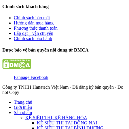
Chính sách khách hàng
Chính sách bảo mật
Hướng dẫn mua hàng
Phương thức thanh toán
Lắp đặt – vận chuyển
Chính sách bảo hành
Được bảo vệ bản quyền nội dung từ DMCA
Fanpage Facebook
Công ty TNHH Hanatech Việt Nam - Đã đăng ký bản quyền - Do
not Copy
Trang chủ
Giới thiệu
Sản phẩm
KỆ SIÊU THỊ, KỆ HÀNG HÓA
KỆ SIÊU THỊ TẠI ĐỒNG NAI
KỆ SIÊU THỊ TẠI BÌNH DƯƠNG