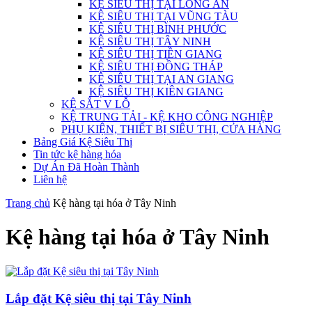
KỆ SIÊU THỊ TẠI LONG AN
KỆ SIÊU THỊ TẠI VŨNG TÀU
KỆ SIÊU THỊ BÌNH PHƯỚC
KỆ SIÊU THỊ TÂY NINH
KỆ SIÊU THỊ TIỀN GIANG
KỆ SIÊU THỊ ĐỒNG THÁP
KỆ SIÊU THỊ TẠI AN GIANG
KỆ SIÊU THỊ KIÊN GIANG
KỆ SẮT V LỖ
KỆ TRUNG TẢI - KỆ KHO CÔNG NGHIỆP
PHỤ KIỆN, THIẾT BỊ SIÊU THỊ, CỬA HÀNG
Bảng Giá Kệ Siêu Thị
Tin tức kệ hàng hóa
Dự Án Đã Hoàn Thành
Liên hệ
Trang chủ
Kệ hàng tại hóa ở Tây Ninh
Kệ hàng tại hóa ở Tây Ninh
Lắp đặt Kệ siêu thị tại Tây Ninh