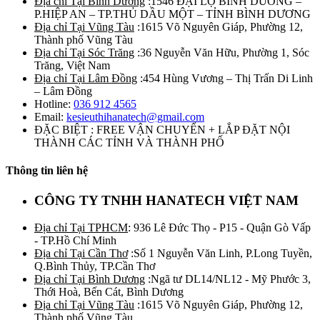
Địa chỉ Tại Bình Dương
:1546 ĐẠI LỘ BÌNH DƯƠNG –
P.HIỆP AN – TP.THỦ DẦU MỘT – TỈNH BÌNH DƯƠNG
Địa chỉ Tại Vũng Tàu
:1615 Võ Nguyên Giáp, Phường 12,
Thành phố Vũng Tàu
Địa chỉ Tại Sóc Trăng
:36 Nguyễn Văn Hữu, Phường 1, Sóc
Trăng, Việt Nam
Địa chỉ Tại Lâm Đồng
:454 Hùng Vương – Thị Trấn Di Linh
– Lâm Đồng
Hotline:
036 912 4565
Email:
kesieuthihanatech@gmail.com
ĐẶC BIỆT : FREE VẬN CHUYỂN + LẮP ĐẶT NỘI
THÀNH CÁC TỈNH VÀ THÀNH PHỐ
Thông tin liên hệ
CÔNG TY TNHH HANATECH VIỆT NAM
Địa chỉ Tại TPHCM
: 936 Lê Đức Thọ - P15 - Quận Gò Vấp
- TP.Hồ Chí Minh
Địa chỉ Tại Cần Thơ
:Số 1 Nguyễn Văn Linh, P.Long Tuyền,
Q.Bình Thủy, TP.Cần Thơ
Địa chỉ Tại Bình Dương
:Ngã tư DL14/NL12 - Mỹ Phước 3,
Thới Hoà, Bến Cát, Bình Dương
Địa chỉ Tại Vũng Tàu
:1615 Võ Nguyên Giáp, Phường 12,
Thành phố Vũng Tàu