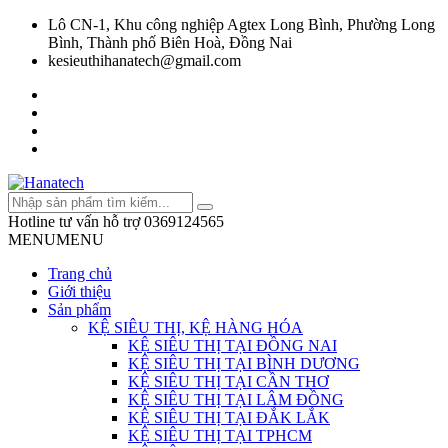
Lô CN-1, Khu công nghiệp Agtex Long Bình, Phường Long
Bình, Thành phố Biên Hoà, Đồng Nai
kesieuthihanatech@gmail.com
Hotline tư vấn hỗ trợ
0369124565
MENU
MENU
Trang chủ
Giới thiệu
Sản phẩm
KỆ SIÊU THỊ, KỆ HÀNG HÓA
KỆ SIÊU THỊ TẠI ĐỒNG NAI
KỆ SIÊU THỊ TẠI BÌNH DƯƠNG
KỆ SIÊU THỊ TẠI CẦN THƠ
KỆ SIÊU THỊ TẠI LÂM ĐỒNG
KỆ SIÊU THỊ TẠI ĐẮK LẮK
KỆ SIÊU THỊ TẠI TPHCM