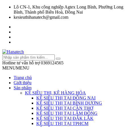
Lô CN-1, Khu công nghiệp Agtex Long Bình, Phường Long
Bình, Thành phố Biên Hoà, Đồng Nai
kesieuthihanatech@gmail.com
Hotline tư vấn hỗ trợ
0369124565
MENU
MENU
Trang chủ
Giới thiệu
Sản phẩm
KỆ SIÊU THỊ, KỆ HÀNG HÓA
KỆ SIÊU THỊ TẠI ĐỒNG NAI
KỆ SIÊU THỊ TẠI BÌNH DƯƠNG
KỆ SIÊU THỊ TẠI CẦN THƠ
KỆ SIÊU THỊ TẠI LÂM ĐỒNG
KỆ SIÊU THỊ TẠI ĐẮK LẮK
KỆ SIÊU THỊ TẠI TPHCM