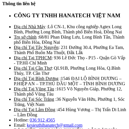
Thông tin liên hệ
CÔNG TY TNHH HANATECH VIỆT NAM
Địa chỉ Nhà Máy
:Lô CN-1, Khu công nghiệp Agtex Long
Bình, Phường Long Bình, Thành phố Biên Hoà, Đồng Nai
Trụ sở chính
:68/81 Phan Đăng Lưu, Long Bình Tân, Thành
phố Biên Hòa, Đồng Nai
Địa chỉ Tại Tây Nguyên
: 231 Đường 30.4, Phường Ea Tam,
Thành Phố Buôn Ma Thuột, Đắk Lắk
Địa chỉ Tại TPHCM
: 936 Lê Đức Thọ - P15 - Quận Gò Vấp
- TP.Hồ Chí Minh
Địa chỉ Tại Cần Thơ
: QL91B, Phường Long Hòa, Q.Bình
Thủy, TP. Cần Thơ
Địa chỉ Tại Bình Dương
:1546 ĐẠI LỘ BÌNH DƯƠNG –
P.HIỆP AN – TP.THỦ DẦU MỘT – TỈNH BÌNH DƯƠNG
Địa chỉ Tại Vũng Tàu
:1615 Võ Nguyên Giáp, Phường 12,
Thành phố Vũng Tàu
Địa chỉ Tại Sóc Trăng
:36 Nguyễn Văn Hữu, Phường 1, Sóc
Trăng, Việt Nam
Địa chỉ Tại Lâm Đồng
:454 Hùng Vương – Thị Trấn Di Linh
– Lâm Đồng
Hotline:
036 912 4565
Email:
kesieuthihanatech@gmail.com