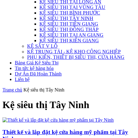
KỆ SIÊU THỊ TẠI LONG AN
KỆ SIÊU THỊ TẠI VŨNG TÀU
KỆ SIÊU THỊ BÌNH PHƯỚC
KỆ SIÊU THỊ TÂY NINH
KỆ SIÊU THỊ TIỀN GIANG
KỆ SIÊU THỊ ĐỒNG THÁP
KỆ SIÊU THỊ TẠI AN GIANG
KỆ SIÊU THỊ KIÊN GIANG
KỆ SẮT V LỖ
KỆ TRUNG TẢI - KỆ KHO CÔNG NGHIỆP
PHỤ KIỆN, THIẾT BỊ SIÊU THỊ, CỬA HÀNG
Bảng Giá Kệ Siêu Thị
Tin tức kệ hàng hóa
Dự Án Đã Hoàn Thành
Liên hệ
Trang chủ
Kệ siêu thị Tây Ninh
Kệ siêu thị Tây Ninh
Thiết kế và lắp đặt kệ cửa hàng mỹ phẩm tại Tây