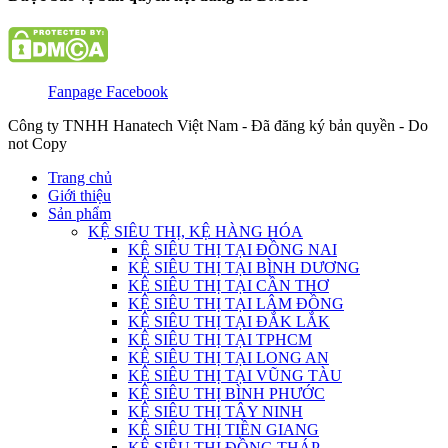
Fanpage Facebook
Công ty TNHH Hanatech Việt Nam - Đã đăng ký bản quyền - Do
not Copy
Trang chủ
Giới thiệu
Sản phẩm
KỆ SIÊU THỊ, KỆ HÀNG HÓA
KỆ SIÊU THỊ TẠI ĐỒNG NAI
KỆ SIÊU THỊ TẠI BÌNH DƯƠNG
KỆ SIÊU THỊ TẠI CẦN THƠ
KỆ SIÊU THỊ TẠI LÂM ĐỒNG
KỆ SIÊU THỊ TẠI ĐẮK LẮK
KỆ SIÊU THỊ TẠI TPHCM
KỆ SIÊU THỊ TẠI LONG AN
KỆ SIÊU THỊ TẠI VŨNG TÀU
KỆ SIÊU THỊ BÌNH PHƯỚC
KỆ SIÊU THỊ TÂY NINH
KỆ SIÊU THỊ TIỀN GIANG
KỆ SIÊU THỊ ĐỒNG THÁP