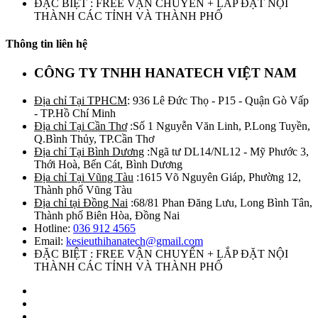
ĐẶC BIỆT : FREE VẬN CHUYỂN + LẮP ĐẶT NỘI
THÀNH CÁC TỈNH VÀ THÀNH PHỐ
Thông tin liên hệ
CÔNG TY TNHH HANATECH VIỆT NAM
Địa chỉ Tại TPHCM
: 936 Lê Đức Thọ - P15 - Quận Gò Vấp
- TP.Hồ Chí Minh
Địa chỉ Tại Cần Thơ
:Số 1 Nguyễn Văn Linh, P.Long Tuyền,
Q.Bình Thủy, TP.Cần Thơ
Địa chỉ Tại Bình Dương
:Ngã tư DL14/NL12 - Mỹ Phước 3,
Thới Hoà, Bến Cát, Bình Dương
Địa chỉ Tại Vũng Tàu
:1615 Võ Nguyên Giáp, Phường 12,
Thành phố Vũng Tàu
Địa chỉ tại Đồng Nai
:68/81 Phan Đăng Lưu, Long Bình Tân,
Thành phố Biên Hòa, Đồng Nai
Hotline:
036 912 4565
Email:
kesieuthihanatech@gmail.com
ĐẶC BIỆT : FREE VẬN CHUYỂN + LẮP ĐẶT NỘI
THÀNH CÁC TỈNH VÀ THÀNH PHỐ