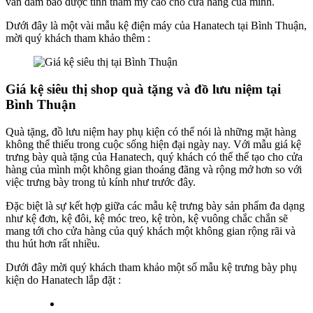
vẫn đảm bảo được tính thẩm mỹ cao cho cửa hàng của mình.
Dưới đây là một vài mẫu kệ điện máy của Hanatech tại Bình Thuận,
mời quý khách tham khảo thêm :
Giá kệ siêu thị shop quà tặng và đồ lưu niệm tại
Bình Thuận
Quà tặng, đồ lưu niệm hay phụ kiện có thể nói là những mặt hàng
không thể thiếu trong cuộc sống hiện đại ngày nay. Với mẫu giá kệ
trưng bày quà tặng của Hanatech, quý khách có thể thể tạo cho cửa
hàng của mình một không gian thoáng đãng và rộng mở hơn so với
việc trưng bày trong tủ kính như trước đây.
Đặc biệt là sự kết hợp giữa các mẫu kệ trưng bày sản phẩm đa dạng
như kệ đơn, kệ đôi, kệ móc treo, kệ tròn, kệ vuông chắc chắn sẽ
mang tới cho cửa hàng của quý khách một không gian rộng rãi và
thu hút hơn rất nhiều.
Dưới đây mời quý khách tham khảo một số mẫu kệ trưng bày phụ
kiện do Hanatech lắp đặt :