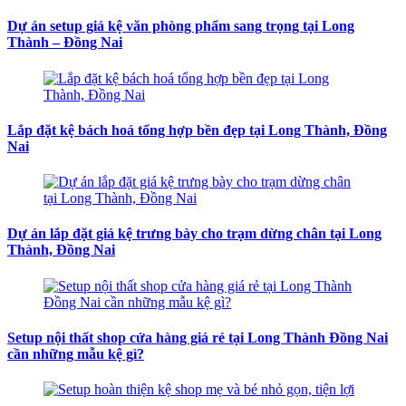
Dự án setup giá kệ văn phòng phẩm sang trọng tại Long
Thành – Đồng Nai
Lắp đặt kệ bách hoá tổng hợp bền đẹp tại Long Thành, Đồng
Nai
Dự án lắp đặt giá kệ trưng bày cho trạm dừng chân tại Long
Thành, Đồng Nai
Setup nội thất shop cửa hàng giá rẻ tại Long Thành Đồng Nai
cần những mẫu kệ gì?