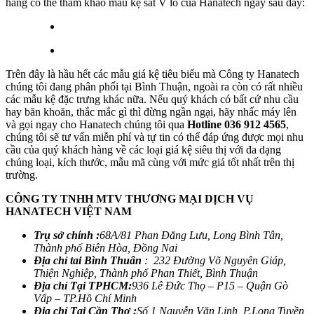
hàng có thể tham khảo mẫu kệ sắt V lỗ của Hanatech ngay sau đây:
Trên đây là hầu hết các mẫu giá kệ tiêu biểu mà Công ty Hanatech
chúng tôi đang phân phối tại Bình Thuận, ngoài ra còn có rất nhiều
các mẫu kệ đặc trưng khác nữa. Nếu quý khách có bất cứ nhu cầu
hay băn khoăn, thắc mắc gì thì đừng ngần ngại, hãy nhấc máy lên
và gọi ngay cho Hanatech chúng tôi qua
Hotline 036 912 4565
,
chúng tôi sẽ tư vấn miễn phí và tự tin có thể đáp ứng được mọi nhu
cầu của quý khách hàng về các loại giá kệ siêu thị với đa dạng
chủng loại, kích thước, mẫu mã cùng với mức giá tốt nhất trên thị
trường.
CÔNG TY TNHH MTV THƯƠNG MẠI DỊCH VỤ
HANATECH VIỆT NAM
Trụ sở chính :
68A/81 Phan Đăng Lưu, Long Bình Tân,
Thành phố Biên Hòa, Đồng Nai
Địa chỉ tai Bình Thuân
: 232 Đường Võ Nguyên Giáp,
Thiện Nghiệp, Thành phố Phan Thiết, Bình Thuận
Địa chỉ Tại TPHCM:
936 Lê Đức Thọ – P15 – Quận Gò
Vấp – TP.Hồ Chí Minh
Địa chỉ Tại Cần Thơ :
Số 1 Nguyễn Văn Linh, P.Long Tuyền,