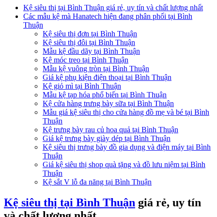
Kệ siêu thị tại Bình Thuận giá rẻ, uy tín và chất lượng nhất
Các mẫu kệ mà Hanatech hiện đang phân phối tại Bình
Thuận
Kệ siêu thị đơn tại Bình Thuận
Kệ siêu thị đôi tại Bình Thuận
Mẫu kệ đầu dãy tại Bình Thuận
Kệ móc treo tại Bình Thuận
Mẫu kệ vuông tròn tại Bình Thuận
Giá kệ phụ kiện điện thoại tại Bình Thuận
Kệ giỏ mì tại Bình Thuận
Mẫu kệ tạp hóa phổ biến tại Bình Thuận
Kệ cửa hàng trưng bày sữa tại Bình Thuận
Mẫu giá kệ siêu thị cho cửa hàng đồ mẹ và bé tại Bình
Thuận
Kệ trưng bày rau củ hoa quả tại Bình Thuận
Giá kệ trưng bày giày dép tại Bình Thuận
Kệ siêu thị trưng bày đồ gia dụng và điện máy tại Bình
Thuận
Giá kệ siêu thị shop quà tặng và đồ lưu niệm tại Bình
Thuận
Kệ sắt V lỗ đa năng tại Bình Thuận
Kệ siêu thị tại Bình Thuận
giá rẻ, uy tín
và chất lượng nhất