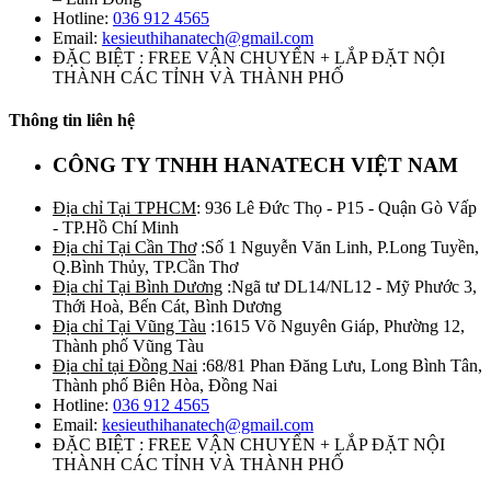
Hotline:
036 912 4565
Email:
kesieuthihanatech@gmail.com
ĐẶC BIỆT : FREE VẬN CHUYỂN + LẮP ĐẶT NỘI
THÀNH CÁC TỈNH VÀ THÀNH PHỐ
Thông tin liên hệ
CÔNG TY TNHH HANATECH VIỆT NAM
Địa chỉ Tại TPHCM
: 936 Lê Đức Thọ - P15 - Quận Gò Vấp
- TP.Hồ Chí Minh
Địa chỉ Tại Cần Thơ
:Số 1 Nguyễn Văn Linh, P.Long Tuyền,
Q.Bình Thủy, TP.Cần Thơ
Địa chỉ Tại Bình Dương
:Ngã tư DL14/NL12 - Mỹ Phước 3,
Thới Hoà, Bến Cát, Bình Dương
Địa chỉ Tại Vũng Tàu
:1615 Võ Nguyên Giáp, Phường 12,
Thành phố Vũng Tàu
Địa chỉ tại Đồng Nai
:68/81 Phan Đăng Lưu, Long Bình Tân,
Thành phố Biên Hòa, Đồng Nai
Hotline:
036 912 4565
Email:
kesieuthihanatech@gmail.com
ĐẶC BIỆT : FREE VẬN CHUYỂN + LẮP ĐẶT NỘI
THÀNH CÁC TỈNH VÀ THÀNH PHỐ