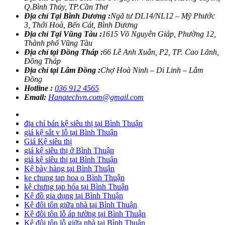
Q.Bình Thủy, TP.Cần Thơ
Địa chỉ Tại Bình Dương :
Ngã tư DL14/NL12 – Mỹ Phước
3, Thới Hoà, Bến Cát, Bình Dương
Địa chỉ Tại Vũng Tàu :
1615 Võ Nguyên Giáp, Phường 12,
Thành phố Vũng Tàu
Địa chỉ tại Đồng Tháp :
66 Lê Anh Xuân, P2, TP. Cao Lãnh,
Đồng Tháp
Địa chỉ tại Lâm Đồng :
Chợ Hoà Ninh – Di Linh – Lâm
Đồng
Hotline :
036 912 4565
Email:
Hanatechvn.com@gmail.com
địa chỉ bán kệ siêu thị tại Bình Thuận
giá kệ sắt v lỗ tại Bình Thuận
Giá Kệ siêu thị
giá kệ siêu thị ở Bình Thuận
giá kệ siêu thị tại Bình Thuận
Kệ bày hàng tại Bình Thuận
ke chung tap hoa o Bình Thuận
kệ chưng tạp hóa tại Bình Thuận
Kệ đồ gia dụng tại Bình Thuận
Kệ đôi tôn giữa nhà tại Bình Thuận
Kệ đôi tôn lỗ áp tường tại Bình Thuận
Kệ đôi tôn lỗ giữa nhà tại Bình Thuận