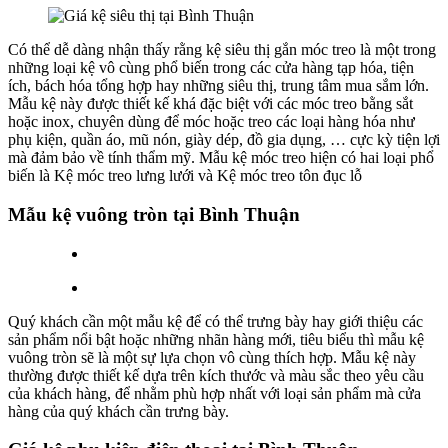
Có thể dễ dàng nhận thấy rằng kệ siêu thị gắn móc treo là một trong
những loại kệ vô cùng phổ biến trong các cửa hàng tạp hóa, tiện
ích, bách hóa tổng hợp hay những siêu thị, trung tâm mua sắm lớn.
Mẫu kệ này được thiết kế khá đặc biệt với các móc treo bằng sắt
hoặc inox, chuyên dùng để móc hoặc treo các loại hàng hóa như
phụ kiện, quần áo, mũ nón, giày dép, đồ gia dụng, … cực kỳ tiện lợi
mà đảm bảo về tính thẩm mỹ. Mẫu kệ móc treo hiện có hai loại phổ
biến là Kệ móc treo lưng lưới và Kệ móc treo tôn đục lỗ
Mẫu kệ vuông tròn tại Bình Thuận
Quý khách cần một mẫu kệ để có thể trưng bày hay giới thiệu các
sản phẩm nổi bật hoặc những nhãn hàng mới, tiêu biểu thì mẫu kệ
vuông tròn sẽ là một sự lựa chọn vô cùng thích hợp. Mẫu kệ này
thường được thiết kế dựa trên kích thước và màu sắc theo yêu cầu
của khách hàng, để nhằm phù hợp nhất với loại sản phẩm mà cửa
hàng của quý khách cần trưng bày.