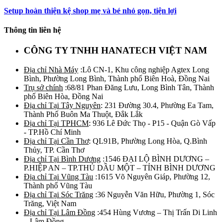
Setup hoàn thiện kệ shop mẹ và bé nhỏ gọn, tiện lợi
Thông tin liên hệ
CÔNG TY TNHH HANATECH VIỆT NAM
Địa chỉ Nhà Máy
:Lô CN-1, Khu công nghiệp Agtex Long
Bình, Phường Long Bình, Thành phố Biên Hoà, Đồng Nai
Trụ sở chính
:68/81 Phan Đăng Lưu, Long Bình Tân, Thành
phố Biên Hòa, Đồng Nai
Địa chỉ Tại Tây Nguyên
: 231 Đường 30.4, Phường Ea Tam,
Thành Phố Buôn Ma Thuột, Đắk Lắk
Địa chỉ Tại TPHCM
: 936 Lê Đức Thọ - P15 - Quận Gò Vấp
- TP.Hồ Chí Minh
Địa chỉ Tại Cần Thơ
: QL91B, Phường Long Hòa, Q.Bình
Thủy, TP. Cần Thơ
Địa chỉ Tại Bình Dương
:1546 ĐẠI LỘ BÌNH DƯƠNG –
P.HIỆP AN – TP.THỦ DẦU MỘT – TỈNH BÌNH DƯƠNG
Địa chỉ Tại Vũng Tàu
:1615 Võ Nguyên Giáp, Phường 12,
Thành phố Vũng Tàu
Địa chỉ Tại Sóc Trăng
:36 Nguyễn Văn Hữu, Phường 1, Sóc
Trăng, Việt Nam
Địa chỉ Tại Lâm Đồng
:454 Hùng Vương – Thị Trấn Di Linh
– Lâm Đồng