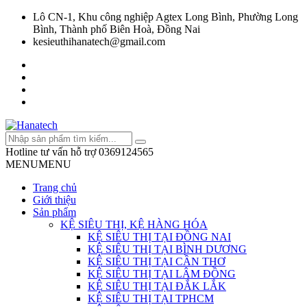
Lô CN-1, Khu công nghiệp Agtex Long Bình, Phường Long
Bình, Thành phố Biên Hoà, Đồng Nai
kesieuthihanatech@gmail.com
Hotline tư vấn hỗ trợ
0369124565
MENU
MENU
Trang chủ
Giới thiệu
Sản phẩm
KỆ SIÊU THỊ, KỆ HÀNG HÓA
KỆ SIÊU THỊ TẠI ĐỒNG NAI
KỆ SIÊU THỊ TẠI BÌNH DƯƠNG
KỆ SIÊU THỊ TẠI CẦN THƠ
KỆ SIÊU THỊ TẠI LÂM ĐỒNG
KỆ SIÊU THỊ TẠI ĐẮK LẮK
KỆ SIÊU THỊ TẠI TPHCM