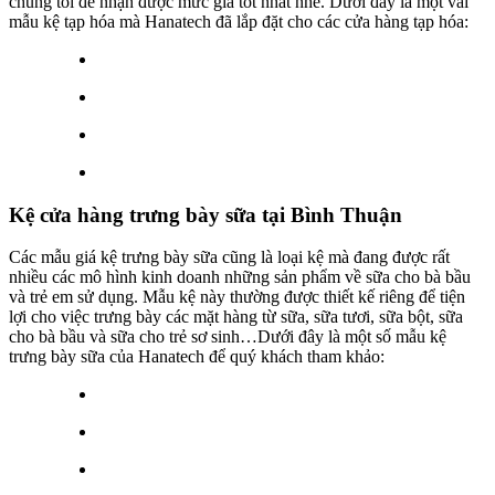
chúng tôi để nhận được mức giá tốt nhất nhé. Dưới đây là một vài
mẫu kệ tạp hóa mà Hanatech đã lắp đặt cho các cửa hàng tạp hóa:
Kệ cửa hàng trưng bày sữa tại Bình Thuận
Các mẫu giá kệ trưng bày sữa cũng là loại kệ mà đang được rất
nhiều các mô hình kinh doanh những sản phẩm về sữa cho bà bầu
và trẻ em sử dụng. Mẫu kệ này thường được thiết kế riêng để tiện
lợi cho việc trưng bày các mặt hàng từ sữa, sữa tươi, sữa bột, sữa
cho bà bầu và sữa cho trẻ sơ sinh…Dưới đây là một số mẫu kệ
trưng bày sữa của Hanatech để quý khách tham khảo: