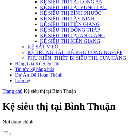
KỆ SIÊU THỊ TẠI LONG AN
KỆ SIÊU THỊ TẠI VŨNG TÀU
KỆ SIÊU THỊ BÌNH PHƯỚC
KỆ SIÊU THỊ TÂY NINH
KỆ SIÊU THỊ TIỀN GIANG
KỆ SIÊU THỊ ĐỒNG THÁP
KỆ SIÊU THỊ TẠI AN GIANG
KỆ SIÊU THỊ KIÊN GIANG
KỆ SẮT V LỖ
KỆ TRUNG TẢI - KỆ KHO CÔNG NGHIỆP
PHỤ KIỆN, THIẾT BỊ SIÊU THỊ, CỬA HÀNG
Bảng Giá Kệ Siêu Thị
Tin tức kệ hàng hóa
Dự Án Đã Hoàn Thành
Liên hệ
Trang chủ
Kệ siêu thị tại Bình Thuận
Kệ siêu thị tại Bình Thuận
Nội dung chính