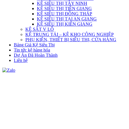
KỆ SIÊU THỊ TÂY NINH
KỆ SIÊU THỊ TIỀN GIANG
KỆ SIÊU THỊ ĐỒNG THÁP
KỆ SIÊU THỊ TẠI AN GIANG
KỆ SIÊU THỊ KIÊN GIANG
KỆ SẮT V LỖ
KỆ TRUNG TẢI – KỆ KHO CÔNG NGHIỆP
PHỤ KIỆN, THIẾT BỊ SIÊU THỊ, CỬA HÀNG
Bảng Giá Kệ Siêu Thị
Tin tức kệ hàng hóa
Dự Án Đã Hoàn Thành
Liên hệ