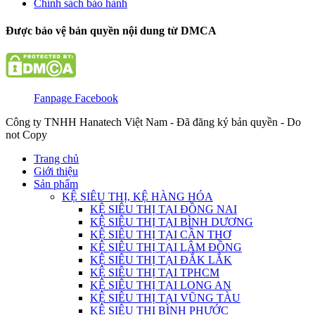
Chính sách bảo hành
Được bảo vệ bản quyền nội dung từ DMCA
Fanpage Facebook
Công ty TNHH Hanatech Việt Nam - Đã đăng ký bản quyền - Do
not Copy
Trang chủ
Giới thiệu
Sản phẩm
KỆ SIÊU THỊ, KỆ HÀNG HÓA
KỆ SIÊU THỊ TẠI ĐỒNG NAI
KỆ SIÊU THỊ TẠI BÌNH DƯƠNG
KỆ SIÊU THỊ TẠI CẦN THƠ
KỆ SIÊU THỊ TẠI LÂM ĐỒNG
KỆ SIÊU THỊ TẠI ĐẮK LẮK
KỆ SIÊU THỊ TẠI TPHCM
KỆ SIÊU THỊ TẠI LONG AN
KỆ SIÊU THỊ TẠI VŨNG TÀU
KỆ SIÊU THỊ BÌNH PHƯỚC