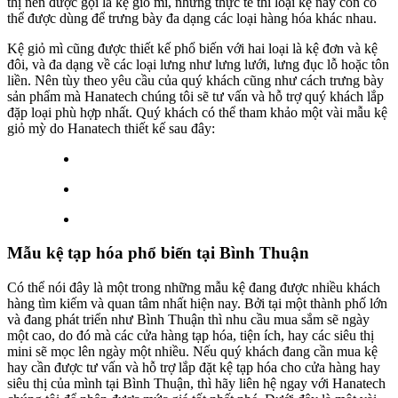
thị nên được gọi là kệ giỏ mì, nhưng thực tế thì loại kệ này còn có
thể được dùng để trưng bày đa dạng các loại hàng hóa khác nhau.
Kệ giỏ mì cũng được thiết kế phổ biến với hai loại là kệ đơn và kệ
đôi, và đa dạng về các loại lưng như lưng lưới, lưng đục lỗ hoặc tôn
liền. Nên tùy theo yêu cầu của quý khách cũng như cách trưng bày
sản phẩm mà Hanatech chúng tôi sẽ tư vấn và hỗ trợ quý khách lắp
đặp loại phù hợp nhất. Quý khách có thể tham khảo một vài mẫu kệ
giỏ mỳ do Hanatech thiết kế sau đây:
Mẫu kệ tạp hóa phổ biến tại Bình Thuận
Có thể nói đây là một trong những mẫu kệ đang được nhiều khách
hàng tìm kiếm và quan tâm nhất hiện nay. Bởi tại một thành phố lớn
và đang phát triển như Bình Thuận thì nhu cầu mua sắm sẽ ngày
một cao, do đó mà các cửa hàng tạp hóa, tiện ích, hay các siêu thị
mini sẽ mọc lên ngày một nhiều. Nếu quý khách đang cần mua kệ
hay cần được tư vấn và hỗ trợ lắp đặt kệ tạp hóa cho cửa hàng hay
siêu thị của mình tại Bình Thuận, thì hãy liên hệ ngay với Hanatech