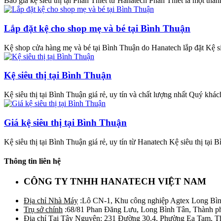
Báo giá kệ siêu thị tại Phan Thiết từ Hanatech Phan Thiết là một thàn
Lắp đặt kệ cho shop mẹ và bé tại Bình Thuận
Kệ shop cửa hàng mẹ và bé tại Bình Thuận do Hanatech lắp đặt Kệ siê
Kệ siêu thị tại Bình Thuận
Kệ siêu thị tại Bình Thuận giá rẻ, uy tín và chất lượng nhất Quý khác
Giá kệ siêu thị tại Bình Thuận
Kệ siêu thị tại Bình Thuận giá rẻ, uy tín từ Hanatech Kệ siêu thị tại 
Thông tin liên hệ
CÔNG TY TNHH HANATECH VIỆT NAM
Địa chỉ Nhà Máy
:Lô CN-1, Khu công nghiệp Agtex Long Bìn
Trụ sở chính
:68/81 Phan Đăng Lưu, Long Bình Tân, Thành p
Địa chỉ Tại Tây Nguyên
: 231 Đường 30.4, Phường Ea Tam, 