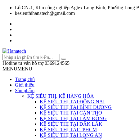
Lô CN-1, Khu công nghiệp Agtex Long Bình, Phường Long B
kesieuthihanatech@gmail.com
Hotline tư vấn hỗ trợ
0369124565
MENU
MENU
Trang chủ
Giới thiệu
Sản phẩm
KỆ SIÊU THỊ, KỆ HÀNG HÓA
KỆ SIÊU THỊ TẠI ĐỒNG NAI
KỆ SIÊU THỊ TẠI BÌNH DƯƠNG
KỆ SIÊU THỊ TẠI CẦN THƠ
KỆ SIÊU THỊ TẠI LÂM ĐỒNG
KỆ SIÊU THỊ TẠI ĐẮK LẮK
KỆ SIÊU THỊ TẠI TPHCM
KỆ SIÊU THỊ TẠI LONG AN