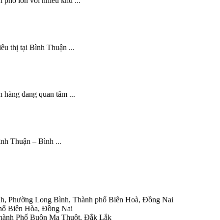
h phố lớn với nhiều khu ...
u thị tại Bình Thuận ...
h hàng đang quan tâm ...
Bình Thuận – Bình ...
h, Phường Long Bình, Thành phố Biên Hoà, Đồng Nai
hố Biên Hòa, Đồng Nai
Thành Phố Buôn Ma Thuột, Đắk Lắk