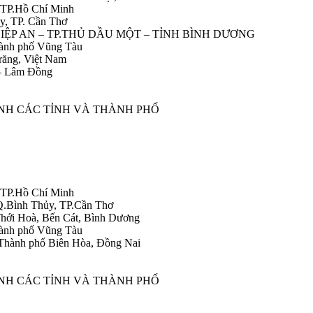
 TP.Hồ Chí Minh
y, TP. Cần Thơ
HIỆP AN – TP.THỦ DẦU MỘT – TỈNH BÌNH DƯƠNG
ành phố Vũng Tàu
răng, Việt Nam
 – Lâm Đồng
ÀNH CÁC TỈNH VÀ THÀNH PHỐ
 TP.Hồ Chí Minh
Q.Bình Thủy, TP.Cần Thơ
hới Hoà, Bến Cát, Bình Dương
ành phố Vũng Tàu
Thành phố Biên Hòa, Đồng Nai
ÀNH CÁC TỈNH VÀ THÀNH PHỐ