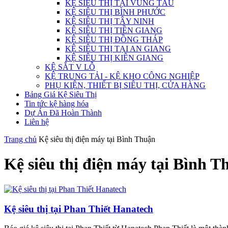
KỆ SIÊU THỊ TẠI VŨNG TÀU
KỆ SIÊU THỊ BÌNH PHƯỚC
KỆ SIÊU THỊ TÂY NINH
KỆ SIÊU THỊ TIỀN GIANG
KỆ SIÊU THỊ ĐỒNG THÁP
KỆ SIÊU THỊ TẠI AN GIANG
KỆ SIÊU THỊ KIÊN GIANG
KỆ SẮT V LỖ
KỆ TRUNG TẢI - KỆ KHO CÔNG NGHIỆP
PHỤ KIỆN, THIẾT BỊ SIÊU THỊ, CỬA HÀNG
Bảng Giá Kệ Siêu Thị
Tin tức kệ hàng hóa
Dự Án Đã Hoàn Thành
Liên hệ
Trang chủ
Kệ siêu thị điện máy tại Bình Thuận
Kệ siêu thị điện máy tại Bình T
Kệ siêu thị tại Phan Thiết Hanatech