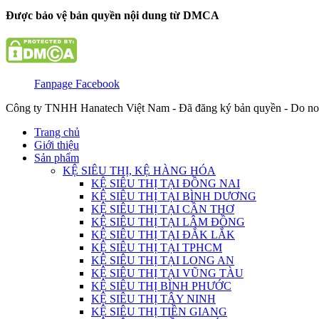
Được bảo vệ bản quyền nội dung từ DMCA
Fanpage Facebook
Công ty TNHH Hanatech Việt Nam - Đã đăng ký bản quyền - Do no
Trang chủ
Giới thiệu
Sản phẩm
KỆ SIÊU THỊ, KỆ HÀNG HÓA
KỆ SIÊU THỊ TẠI ĐỒNG NAI
KỆ SIÊU THỊ TẠI BÌNH DƯƠNG
KỆ SIÊU THỊ TẠI CẦN THƠ
KỆ SIÊU THỊ TẠI LÂM ĐỒNG
KỆ SIÊU THỊ TẠI ĐẮK LẮK
KỆ SIÊU THỊ TẠI TPHCM
KỆ SIÊU THỊ TẠI LONG AN
KỆ SIÊU THỊ TẠI VŨNG TÀU
KỆ SIÊU THỊ BÌNH PHƯỚC
KỆ SIÊU THỊ TÂY NINH
KỆ SIÊU THỊ TIỀN GIANG