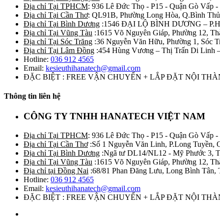
Địa chỉ Tại TPHCM
: 936 Lê Đức Thọ - P15 - Quận Gò Vấp -
Địa chỉ Tại Cần Thơ
: QL91B, Phường Long Hòa, Q.Bình Thủ
Địa chỉ Tại Bình Dương
:1546 ĐẠI LỘ BÌNH DƯƠNG – P.
Địa chỉ Tại Vũng Tàu
:1615 Võ Nguyên Giáp, Phường 12, Th
Địa chỉ Tại Sóc Trăng
:36 Nguyễn Văn Hữu, Phường 1, Sóc T
Địa chỉ Tại Lâm Đồng
:454 Hùng Vương – Thị Trấn Di Linh
Hotline:
036 912 4565
Email:
kesieuthihanatech@gmail.com
ĐẶC BIỆT : FREE VẬN CHUYỂN + LẮP ĐẶT NỘI TH
Thông tin liên hệ
CÔNG TY TNHH HANATECH VIỆT NAM
Địa chỉ Tại TPHCM
: 936 Lê Đức Thọ - P15 - Quận Gò Vấp -
Địa chỉ Tại Cần Thơ
:Số 1 Nguyễn Văn Linh, P.Long Tuyền, 
Địa chỉ Tại Bình Dương
:Ngã tư DL14/NL12 - Mỹ Phước 3, T
Địa chỉ Tại Vũng Tàu
:1615 Võ Nguyên Giáp, Phường 12, Th
Địa chỉ tại Đồng Nai
:68/81 Phan Đăng Lưu, Long Bình Tân, 
Hotline:
036 912 4565
Email:
kesieuthihanatech@gmail.com
ĐẶC BIỆT : FREE VẬN CHUYỂN + LẮP ĐẶT NỘI TH