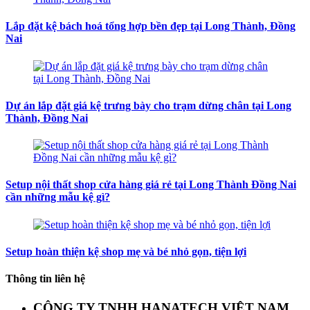
Lắp đặt kệ bách hoá tổng hợp bền đẹp tại Long Thành, Đồng
Nai
Dự án lắp đặt giá kệ trưng bày cho trạm dừng chân tại Long
Thành, Đồng Nai
Setup nội thất shop cửa hàng giá rẻ tại Long Thành Đồng Nai
cần những mẫu kệ gì?
Setup hoàn thiện kệ shop mẹ và bé nhỏ gọn, tiện lợi
Thông tin liên hệ
CÔNG TY TNHH HANATECH VIỆT NAM