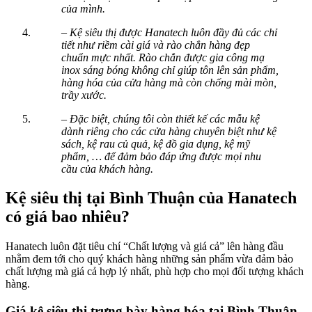
của mình.
– Kệ siêu thị được Hanatech luôn đầy đủ các chỉ
tiết như riềm cài giá và rào chắn hàng đẹp
chuẩn mực nhất. Rào chắn được gia công mạ
inox sáng bóng không chỉ giúp tôn lên sản phẩm,
hàng hóa của cửa hàng mà còn chống mài mòn,
trầy xước.
– Đặc biệt, chúng tôi còn thiết kế các mẫu kệ
dành riêng cho các cửa hàng chuyên biệt như kệ
sách, kệ rau củ quả, kệ đồ gia dụng, kệ mỹ
phẩm, … để đảm bảo đáp ứng được mọi nhu
cầu của khách hàng.
Kệ siêu thị tại Bình Thuận của Hanatech
có giá bao nhiêu?
Hanatech luôn đặt tiêu chí “Chất lượng và giá cả” lên hàng đầu
nhằm đem tới cho quý khách hàng những sản phẩm vừa đảm bảo
chất lượng mà giá cả hợp lý nhất, phù hợp cho mọi đối tượng khách
hàng.
Giá kệ siêu thị trưng bày hàng hóa tại Bình Thuận