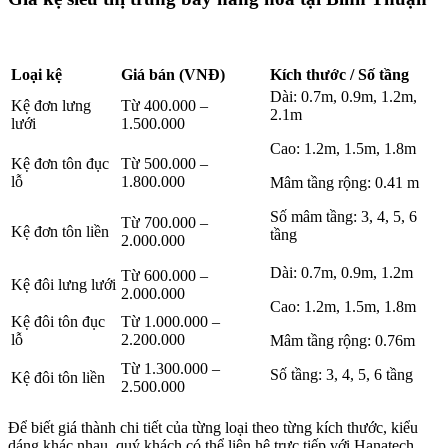
Loại kệ
Giá bán (VNĐ)
Kích thước / Số tầng
Dài: 0.7m, 0.9m, 1.2m,
Kệ đơn lưng
Từ 400.000 –
2.1m
lưới
1.500.000
Cao: 1.2m, 1.5m, 1.8m
Kệ đơn tôn đục
Từ 500.000 –
lỗ
1.800.000
Mâm tầng rộng: 0.41 m
Số mâm tầng: 3, 4, 5, 6
Từ 700.000 –
Kệ đơn tôn liền
tầng
2.000.000
Dài: 0.7m, 0.9m, 1.2m
Từ 600.000 –
Kệ đôi lưng lưới
2.000.000
Cao: 1.2m, 1.5m, 1.8m
Kệ đôi tôn đục
Từ 1.000.000 –
lỗ
2.200.000
Mâm tầng rộng: 0.76m
Từ 1.300.000 –
Số tầng: 3, 4, 5, 6 tầng
Kệ đôi tôn liền
2.500.000
Để biết giá thành chi tiết của từng loại theo từng kích thước, kiểu
dáng khác nhau, quý khách có thể liên hệ trực tiếp với Hanatech