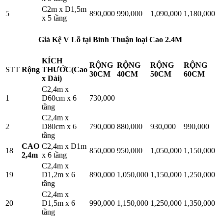
C2m x D1,5m
5
890,000
990,000
1,090,000
1,180,000
x 5 tầng
Giá Kệ V Lỗ tại Bình Thuận loại Cao 2.4M
KÍCH
RỘNG
RỘNG
RỘNG
RỘNG
STT
Rộng
THƯỚC(Cao
30CM
40CM
50CM
60CM
x Dài)
C2,4m x
1
D60cm x 6
730,000
tầng
C2,4m x
2
D80cm x 6
790,000
880,000
930,000
990,000
tầng
CAO
C2,4m x D1m
18
850,000
950,000
1,050,000
1,150,000
2,4m
x 6 tầng
C2,4m x
19
D1,2m x 6
890,000
1,050,000
1,150,000
1,250,000
tầng
C2,4m x
20
D1,5m x 6
990,000
1,150,000
1,250,000
1,350,000
tầng