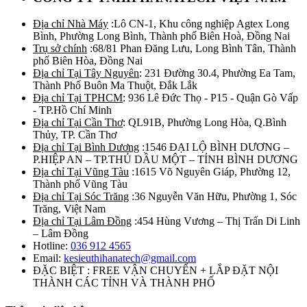
Địa chỉ Nhà Máy
:Lô CN-1, Khu công nghiệp Agtex Long
Bình, Phường Long Bình, Thành phố Biên Hoà, Đồng Nai
Trụ sở chính
:68/81 Phan Đăng Lưu, Long Bình Tân, Thành
phố Biên Hòa, Đồng Nai
Địa chỉ Tại Tây Nguyên
: 231 Đường 30.4, Phường Ea Tam,
Thành Phố Buôn Ma Thuột, Đắk Lắk
Địa chỉ Tại TPHCM
: 936 Lê Đức Thọ - P15 - Quận Gò Vấp
- TP.Hồ Chí Minh
Địa chỉ Tại Cần Thơ
: QL91B, Phường Long Hòa, Q.Bình
Thủy, TP. Cần Thơ
Địa chỉ Tại Bình Dương
:1546 ĐẠI LỘ BÌNH DƯƠNG –
P.HIỆP AN – TP.THỦ DẦU MỘT – TỈNH BÌNH DƯƠNG
Địa chỉ Tại Vũng Tàu
:1615 Võ Nguyên Giáp, Phường 12,
Thành phố Vũng Tàu
Địa chỉ Tại Sóc Trăng
:36 Nguyễn Văn Hữu, Phường 1, Sóc
Trăng, Việt Nam
Địa chỉ Tại Lâm Đồng
:454 Hùng Vương – Thị Trấn Di Linh
– Lâm Đồng
Hotline:
036 912 4565
Email:
kesieuthihanatech@gmail.com
ĐẶC BIỆT : FREE VẬN CHUYỂN + LẮP ĐẶT NỘI
THÀNH CÁC TỈNH VÀ THÀNH PHỐ