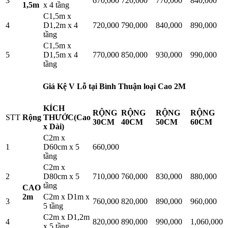
3
670,000
720,000
770,000
840,000
1,5m
x 4 tầng
C1,5m x
4
D1,2m x 4
720,000
790,000
840,000
890,000
tầng
C1,5m x
5
D1,5m x 4
770,000
850,000
930,000
990,000
tầng
Giá Kệ V Lỗ tại Bình Thuận loại Cao 2M
KÍCH
RỘNG
RỘNG
RỘNG
RỘNG
STT
Rộng
THƯỚC(Cao
30CM
40CM
50CM
60CM
x Dài)
C2m x
1
D60cm x 5
660,000
tầng
C2m x
2
D80cm x 5
710,000
760,000
830,000
880,000
tầng
CAO
2m
C2m x D1m x
3
760,000
820,000
890,000
960,000
5 tầng
C2m x D1,2m
4
820,000
890,000
990,000
1,060,000
x 5 tầng