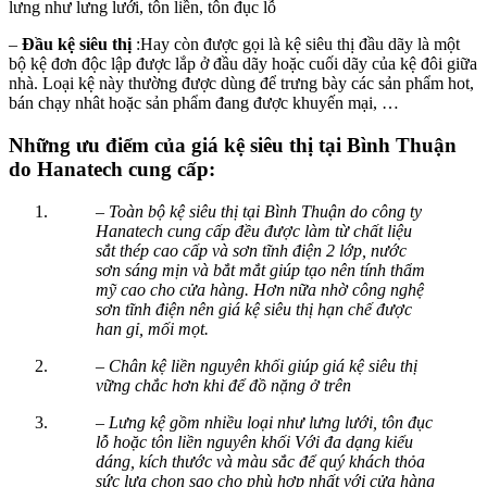
lưng như lưng lưới, tôn liền, tôn đục lỗ
–
Đầu kệ siêu thị
:Hay còn được gọi là kệ siêu thị đầu dãy là một
bộ kệ đơn độc lập được lắp ở đầu dãy hoặc cuối dãy của kệ đôi giữa
nhà. Loại kệ này thường được dùng để trưng bày các sản phẩm hot,
bán chạy nhât hoặc sản phẩm đang được khuyến mại, …
Những ưu điểm của giá kệ siêu thị tại Bình Thuận
do Hanatech cung cấp:
– Toàn bộ kệ siêu thị tại Bình Thuận do công ty
Hanatech cung cấp đều được làm từ chất liệu
sắt thép cao cấp và sơn tĩnh điện 2 lớp, nước
sơn sáng mịn và bắt mắt giúp tạo nên tính thẩm
mỹ cao cho cửa hàng. Hơn nữa nhờ công nghệ
sơn tĩnh điện nên giá kệ siêu thị hạn chế được
han gỉ, mối mọt.
– Chân kệ liền nguyên khối giúp giá kệ siêu thị
vững chắc hơn khi để đồ nặng ở trên
– Lưng kệ gồm nhiều loại như lưng lưới, tôn đục
lỗ hoặc tôn liền nguyên khối Với đa dạng kiểu
dáng, kích thước và màu sắc để quý khách thỏa
sức lựa chọn sao cho phù hợp nhất với cửa hàng