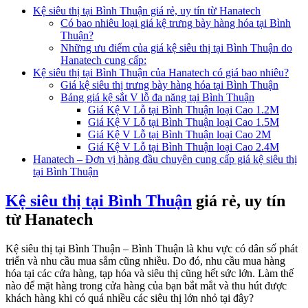
Kệ siêu thị tại Bình Thuận giá rẻ, uy tín từ Hanatech
Có bao nhiêu loại giá kệ trưng bày hàng hóa tại Bình
Thuận?
Những ưu điểm của giá kệ siêu thị tại Bình Thuận do
Hanatech cung cấp:
Kệ siêu thị tại Bình Thuận của Hanatech có giá bao nhiêu?
Giá kệ siêu thị trưng bày hàng hóa tại Bình Thuận
Bảng giá kệ sắt V lỗ đa năng tại Bình Thuận
Giá Kệ V Lỗ tại Bình Thuận loại Cao 1.2M
Giá Kệ V Lỗ tại Bình Thuận loại Cao 1.5M
Giá Kệ V Lỗ tại Bình Thuận loại Cao 2M
Giá Kệ V Lỗ tại Bình Thuận loại Cao 2.4M
Hanatech – Đơn vị hàng đầu chuyên cung cấp giá kệ siêu thị
tại Bình Thuận
Kệ siêu thị tại Bình Thuận
giá rẻ, uy tín
từ Hanatech
Kệ siêu thị tại Bình Thuận – Bình Thuận là khu vực có dân số phát
triển và nhu cầu mua sắm cũng nhiều. Do đó, nhu cầu mua hàng
hóa tại các cửa hàng, tạp hóa và siêu thị cũng hết sức lớn. Làm thế
nào để mặt hàng trong cửa hàng của bạn bắt mắt và thu hút được
khách hàng khi có quá nhiều các siêu thị lớn nhỏ tại đây?