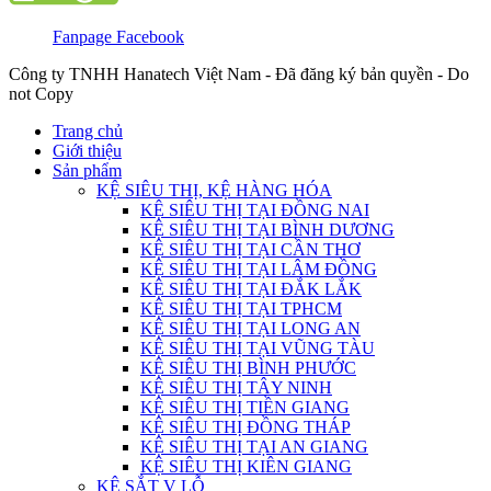
Fanpage Facebook
Công ty TNHH Hanatech Việt Nam - Đã đăng ký bản quyền - Do
not Copy
Trang chủ
Giới thiệu
Sản phẩm
KỆ SIÊU THỊ, KỆ HÀNG HÓA
KỆ SIÊU THỊ TẠI ĐỒNG NAI
KỆ SIÊU THỊ TẠI BÌNH DƯƠNG
KỆ SIÊU THỊ TẠI CẦN THƠ
KỆ SIÊU THỊ TẠI LÂM ĐỒNG
KỆ SIÊU THỊ TẠI ĐẮK LẮK
KỆ SIÊU THỊ TẠI TPHCM
KỆ SIÊU THỊ TẠI LONG AN
KỆ SIÊU THỊ TẠI VŨNG TÀU
KỆ SIÊU THỊ BÌNH PHƯỚC
KỆ SIÊU THỊ TÂY NINH
KỆ SIÊU THỊ TIỀN GIANG
KỆ SIÊU THỊ ĐỒNG THÁP
KỆ SIÊU THỊ TẠI AN GIANG
KỆ SIÊU THỊ KIÊN GIANG
KỆ SẮT V LỖ