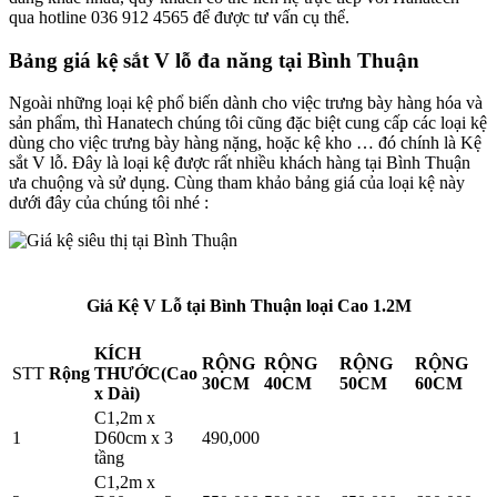
qua hotline 036 912 4565 để được tư vấn cụ thể.
Bảng giá kệ sắt V lỗ đa năng tại Bình Thuận
Ngoài những loại kệ phổ biến dành cho việc trưng bày hàng hóa và
sản phẩm, thì Hanatech chúng tôi cũng đặc biệt cung cấp các loại kệ
dùng cho việc trưng bày hàng nặng, hoặc kệ kho … đó chính là Kệ
sắt V lỗ. Đây là loại kệ được rất nhiều khách hàng tại Bình Thuận
ưa chuộng và sử dụng. Cùng tham khảo bảng giá của loại kệ này
dưới đây của chúng tôi nhé :
Giá Kệ V Lỗ tại Bình Thuận loại Cao 1.2M
KÍCH
RỘNG
RỘNG
RỘNG
RỘNG
STT
Rộng
THƯỚC(Cao
30CM
40CM
50CM
60CM
x Dài)
C1,2m x
1
D60cm x 3
490,000
tầng
C1,2m x