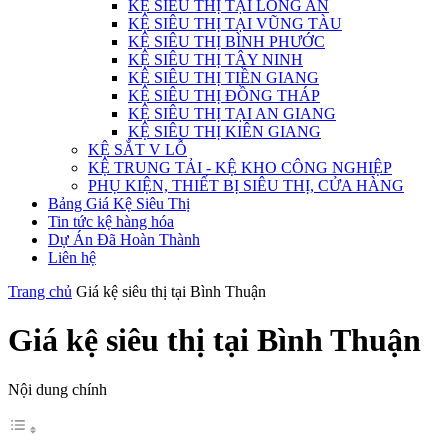
KỆ SIÊU THỊ TẠI LONG AN
KỆ SIÊU THỊ TẠI VŨNG TÀU
KỆ SIÊU THỊ BÌNH PHƯỚC
KỆ SIÊU THỊ TÂY NINH
KỆ SIÊU THỊ TIỀN GIANG
KỆ SIÊU THỊ ĐỒNG THÁP
KỆ SIÊU THỊ TẠI AN GIANG
KỆ SIÊU THỊ KIÊN GIANG
KỆ SẮT V LỖ
KỆ TRUNG TẢI - KỆ KHO CÔNG NGHIỆP
PHỤ KIỆN, THIẾT BỊ SIÊU THỊ, CỬA HÀNG
Bảng Giá Kệ Siêu Thị
Tin tức kệ hàng hóa
Dự Án Đã Hoàn Thành
Liên hệ
Trang chủ
Giá kệ siêu thị tại Bình Thuận
Giá kệ siêu thị tại Bình Thuận
Nội dung chính