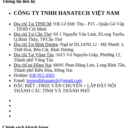
Thông tin liên hệ
CÔNG TY TNHH HANATECH VIỆT NAM
Địa chỉ Tại TPHCM
: 936 Lê Đức Thọ - P15 - Quận Gò Vấp
- TP.Hồ Chí Minh
Địa chỉ Tại Cần Thơ
:Số 1 Nguyễn Văn Linh, P.Long Tuyền,
Q.Bình Thủy, TP.Cần Thơ
Địa chỉ Tại Bình Dương
:Ngã tư DL14/NL12 - Mỹ Phước 3,
Thới Hoà, Bến Cát, Bình Dương
Địa chỉ Tại Vũng Tàu
:1615 Võ Nguyên Giáp, Phường 12,
Thành phố Vũng Tàu
Địa chỉ tại Đồng Nai
:68/81 Phan Đăng Lưu, Long Bình Tân,
Thành phố Biên Hòa, Đồng Nai
Hotline:
036 912 4565
Email:
kesieuthihanatech@gmail.com
ĐẶC BIỆT : FREE VẬN CHUYỂN + LẮP ĐẶT NỘI
THÀNH CÁC TỈNH VÀ THÀNH PHỐ
Chính sách khách hàng