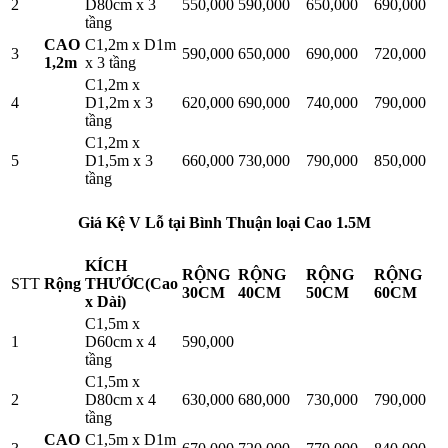
2
D80cm x 3
550,000
590,000
650,000
690,000
tầng
CAO
C1,2m x D1m
3
590,000
650,000
690,000
720,000
1,2m
x 3 tầng
C1,2m x
4
D1,2m x 3
620,000
690,000
740,000
790,000
tầng
C1,2m x
5
D1,5m x 3
660,000
730,000
790,000
850,000
tầng
Giá Kệ V Lỗ tại Bình Thuận loại Cao 1.5M
KÍCH
RỘNG
RỘNG
RỘNG
RỘNG
STT
Rộng
THƯỚC(Cao
30CM
40CM
50CM
60CM
x Dài)
C1,5m x
1
D60cm x 4
590,000
tầng
C1,5m x
2
D80cm x 4
630,000
680,000
730,000
790,000
tầng
CAO
C1,5m x D1m