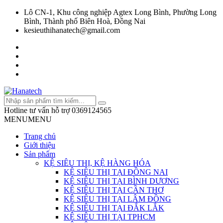
Lô CN-1, Khu công nghiệp Agtex Long Bình, Phường Long
Bình, Thành phố Biên Hoà, Đồng Nai
kesieuthihanatech@gmail.com
Hotline tư vấn hỗ trợ
0369124565
MENU
MENU
Trang chủ
Giới thiệu
Sản phẩm
KỆ SIÊU THỊ, KỆ HÀNG HÓA
KỆ SIÊU THỊ TẠI ĐỒNG NAI
KỆ SIÊU THỊ TẠI BÌNH DƯƠNG
KỆ SIÊU THỊ TẠI CẦN THƠ
KỆ SIÊU THỊ TẠI LÂM ĐỒNG
KỆ SIÊU THỊ TẠI ĐẮK LẮK
KỆ SIÊU THỊ TẠI TPHCM