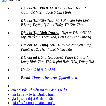
Địa chỉ Tại TPHCM
: 936 Lê Đức Thọ – P15 –
Quận Gò Vấp – TP.Hồ Chí Minh
Địa chỉ Tại Cần Thơ
:Số 1 Nguyễn Văn Linh,
P.Long Tuyền, Q.Bình Thủy, TP.Cần Thơ
Địa chỉ Tại Bình Dương
:Ngã tư DL14/NL12 –
Mỹ Phước 3, Thới Hoà, Bến Cát, Bình Dương
Địa chỉ Tại Vũng Tàu
:1615 Võ Nguyên Giáp,
Phường 12, Thành phố Vũng Tàu
Địa chỉ tại Đồng Nai
:68/81 Phan Đăng Lưu,
Long Bình Tân, Thành phố Biên Hòa, Đồng Nai
Hotline
:
036 912 4565
Email
:
Hanatechvn.com@gmail.com
địa chỉ bán kệ siêu thị tại Bình Thuận
giá kệ sắt v lỗ tại Bình Thuận
giá kệ siêu thị ở Bình Thuận
giá kệ siêu thị tại Bình Thuận