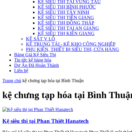
KỆ SIÊU THỊ TẠI VŨNG TÀU
KỆ SIÊU THỊ BÌNH PHƯỚC
KỆ SIÊU THỊ TÂY NINH
KỆ SIÊU THỊ TIỀN GIANG
KỆ SIÊU THỊ ĐỒNG THÁP
KỆ SIÊU THỊ TẠI AN GIANG
KỆ SIÊU THỊ KIÊN GIANG
KỆ SẮT V LỖ
KỆ TRUNG TẢI - KỆ KHO CÔNG NGHIỆP
PHỤ KIỆN, THIẾT BỊ SIÊU THỊ, CỬA HÀNG
Bảng Giá Kệ Siêu Thị
Tin tức kệ hàng hóa
Dự Án Đã Hoàn Thành
Liên hệ
Trang chủ
kệ chưng tạp hóa tại Bình Thuận
kệ chưng tạp hóa tại Bình Thuậ
Kệ siêu thị tại Phan Thiết Hanatech