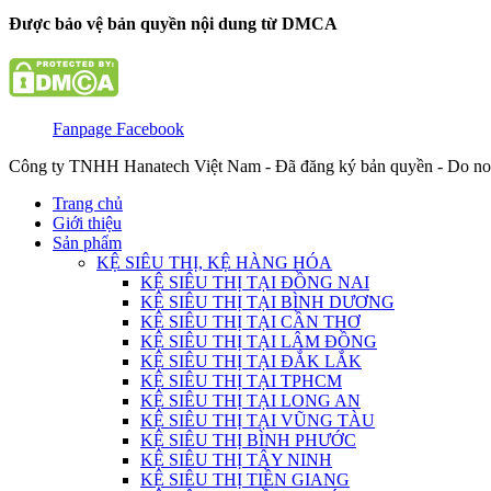
Được bảo vệ bản quyền nội dung từ DMCA
Fanpage Facebook
Công ty TNHH Hanatech Việt Nam - Đã đăng ký bản quyền - Do no
Trang chủ
Giới thiệu
Sản phẩm
KỆ SIÊU THỊ, KỆ HÀNG HÓA
KỆ SIÊU THỊ TẠI ĐỒNG NAI
KỆ SIÊU THỊ TẠI BÌNH DƯƠNG
KỆ SIÊU THỊ TẠI CẦN THƠ
KỆ SIÊU THỊ TẠI LÂM ĐỒNG
KỆ SIÊU THỊ TẠI ĐẮK LẮK
KỆ SIÊU THỊ TẠI TPHCM
KỆ SIÊU THỊ TẠI LONG AN
KỆ SIÊU THỊ TẠI VŨNG TÀU
KỆ SIÊU THỊ BÌNH PHƯỚC
KỆ SIÊU THỊ TÂY NINH
KỆ SIÊU THỊ TIỀN GIANG