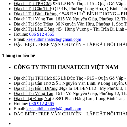
Địa chỉ Tại TPHCM
: 936 Lê Đức Thọ - P15 - Quận Gò Vấp -
Địa chỉ Tại Cần Thơ
: QL91B, Phường Long Hòa, Q.Bình Thủ
Địa chỉ Tại Bình Dương
:1546 ĐẠI LỘ BÌNH DƯƠNG – P.
Địa chỉ Tại Vũng Tàu
:1615 Võ Nguyên Giáp, Phường 12, Th
Địa chỉ Tại Sóc Trăng
:36 Nguyễn Văn Hữu, Phường 1, Sóc T
Địa chỉ Tại Lâm Đồng
:454 Hùng Vương – Thị Trấn Di Linh
Hotline:
036 912 4565
Email:
kesieuthihanatech@gmail.com
ĐẶC BIỆT : FREE VẬN CHUYỂN + LẮP ĐẶT NỘI TH
Thông tin liên hệ
CÔNG TY TNHH HANATECH VIỆT NAM
Địa chỉ Tại TPHCM
: 936 Lê Đức Thọ - P15 - Quận Gò Vấp -
Địa chỉ Tại Cần Thơ
:Số 1 Nguyễn Văn Linh, P.Long Tuyền, 
Địa chỉ Tại Bình Dương
:Ngã tư DL14/NL12 - Mỹ Phước 3, T
Địa chỉ Tại Vũng Tàu
:1615 Võ Nguyên Giáp, Phường 12, Th
Địa chỉ tại Đồng Nai
:68/81 Phan Đăng Lưu, Long Bình Tân, 
Hotline:
036 912 4565
Email:
kesieuthihanatech@gmail.com
ĐẶC BIỆT : FREE VẬN CHUYỂN + LẮP ĐẶT NỘI TH