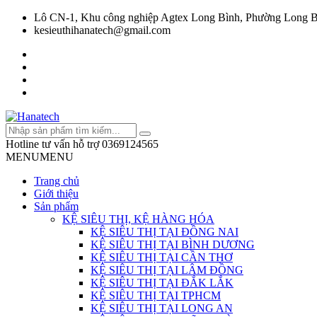
Lô CN-1, Khu công nghiệp Agtex Long Bình, Phường Long B
kesieuthihanatech@gmail.com
Hotline tư vấn hỗ trợ
0369124565
MENU
MENU
Trang chủ
Giới thiệu
Sản phẩm
KỆ SIÊU THỊ, KỆ HÀNG HÓA
KỆ SIÊU THỊ TẠI ĐỒNG NAI
KỆ SIÊU THỊ TẠI BÌNH DƯƠNG
KỆ SIÊU THỊ TẠI CẦN THƠ
KỆ SIÊU THỊ TẠI LÂM ĐỒNG
KỆ SIÊU THỊ TẠI ĐẮK LẮK
KỆ SIÊU THỊ TẠI TPHCM
KỆ SIÊU THỊ TẠI LONG AN