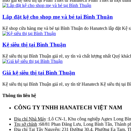
Báo giá kệ siêu thị tại Phan Thiết từ Hanatech Phan Thiết là một thàn
Lắp đặt kệ cho shop mẹ và bé tại Bình Thuận
Kệ shop cửa hàng mẹ và bé tại Bình Thuận do Hanatech lắp đặt Kệ siê
Kệ siêu thị tại Bình Thuận
Kệ siêu thị tại Bình Thuận giá rẻ, uy tín và chất lượng nhất Quý khác
Giá kệ siêu thị tại Bình Thuận
Kệ siêu thị tại Bình Thuận giá rẻ, uy tín từ Hanatech Kệ siêu thị tại 
Thông tin liên hệ
CÔNG TY TNHH HANATECH VIỆT NAM
Địa chỉ Nhà Máy
:Lô CN-1, Khu công nghiệp Agtex Long Bìn
Trụ sở chính
:68/81 Phan Đăng Lưu, Long Bình Tân, Thành p
Địa chỉ Tại Tây Nguyên
: 231 Đường 30.4, Phường Ea Tam, 