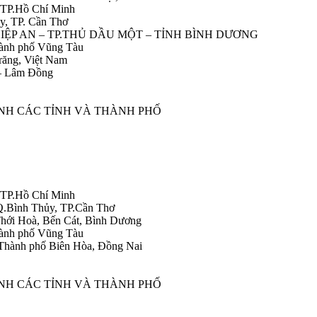
 TP.Hồ Chí Minh
y, TP. Cần Thơ
HIỆP AN – TP.THỦ DẦU MỘT – TỈNH BÌNH DƯƠNG
ành phố Vũng Tàu
răng, Việt Nam
 – Lâm Đồng
ÀNH CÁC TỈNH VÀ THÀNH PHỐ
 TP.Hồ Chí Minh
Q.Bình Thủy, TP.Cần Thơ
hới Hoà, Bến Cát, Bình Dương
ành phố Vũng Tàu
Thành phố Biên Hòa, Đồng Nai
ÀNH CÁC TỈNH VÀ THÀNH PHỐ