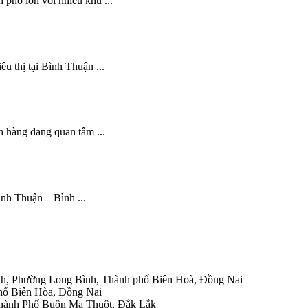
h phố lớn với nhiều khu ...
u thị tại Bình Thuận ...
h hàng đang quan tâm ...
Bình Thuận – Bình ...
h, Phường Long Bình, Thành phố Biên Hoà, Đồng Nai
hố Biên Hòa, Đồng Nai
Thành Phố Buôn Ma Thuột, Đắk Lắk