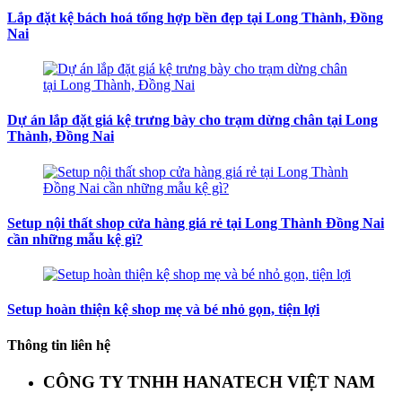
Lắp đặt kệ bách hoá tổng hợp bền đẹp tại Long Thành, Đồng
Nai
Dự án lắp đặt giá kệ trưng bày cho trạm dừng chân tại Long
Thành, Đồng Nai
Setup nội thất shop cửa hàng giá rẻ tại Long Thành Đồng Nai
cần những mẫu kệ gì?
Setup hoàn thiện kệ shop mẹ và bé nhỏ gọn, tiện lợi
Thông tin liên hệ
CÔNG TY TNHH HANATECH VIỆT NAM