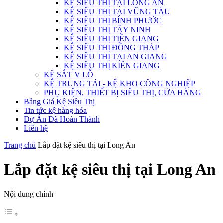
KỆ SIÊU THỊ TẠI LONG AN
KỆ SIÊU THỊ TẠI VŨNG TÀU
KỆ SIÊU THỊ BÌNH PHƯỚC
KỆ SIÊU THỊ TÂY NINH
KỆ SIÊU THỊ TIỀN GIANG
KỆ SIÊU THỊ ĐỒNG THÁP
KỆ SIÊU THỊ TẠI AN GIANG
KỆ SIÊU THỊ KIÊN GIANG
KỆ SẮT V LỖ
KỆ TRUNG TẢI - KỆ KHO CÔNG NGHIỆP
PHỤ KIỆN, THIẾT BỊ SIÊU THỊ, CỬA HÀNG
Bảng Giá Kệ Siêu Thị
Tin tức kệ hàng hóa
Dự Án Đã Hoàn Thành
Liên hệ
Trang chủ
Lắp đặt kệ siêu thị tại Long An
Lắp đặt kệ siêu thị tại Long An
Nội dung chính