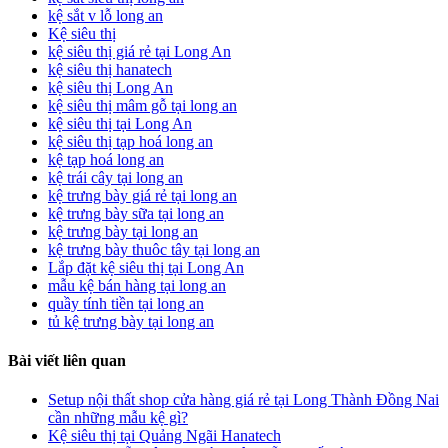
kệ sắt v lỗ long an
Kệ siêu thị
kệ siêu thị giá rẻ tại Long An
kệ siêu thị hanatech
kệ siêu thị Long An
kệ siêu thị mâm gỗ tại long an
kệ siêu thị tại Long An
kệ siêu thị tạp hoá long an
kệ tạp hoá long an
kệ trái cây tại long an
kệ trưng bày giá rẻ tại long an
kệ trưng bày sữa tại long an
kệ trưng bày tại long an
kệ trưng bày thuôc tây tại long an
Lắp đặt kệ siêu thị tại Long An
mẫu kệ bán hàng tại long an
quầy tính tiền tại long an
tủ kệ trưng bày tại long an
Bài viết liên quan
Setup nội thất shop cửa hàng giá rẻ tại Long Thành Đồng Nai
cần những mẫu kệ gì?
Kệ siêu thị tại Quảng Ngãi Hanatech