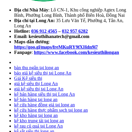
Địa chỉ Nhà Máy
: Lô CN-1, Khu công nghiệp Agtex Long
Bình, Phường Long Bình, Thành phố Biên Hoà, Đồng Nai
Địa chỉ tại Long An:
35 Lưu Văn Tế, Phường 4, Tân An,
Long An
Hotline:
036 912 4565
–
032 957 6282
Email:
kesieuthihanatech@gmail.com
Maps dẫn đường
:
https://goo.gl/maps/freMKuRY9fXHdn9i7
Fanpage
:
https://www.facebook.com/kesieuthilongan
bàn thu ngân tại long an
báo giá kệ siêu thị tại Long An
Giá Kệ siêu thị
giá kệ siêu thị Long An
giá kệ siêu thị tại Long An
kệ bán hàng siêu thị tại Long An
kệ bán hàng tại long an
kệ cửa hàng đồng giá tại long an
kệ cửa hàng thực phẩm sạch tại long an
kệ kho hàng tại long an
kệ kho trung tải tại long an
kệ rau củ quả tại Long An
kệ sắt siêu thị long an