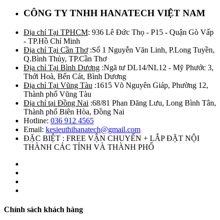
CÔNG TY TNHH HANATECH VIỆT NAM
Địa chỉ Tại TPHCM
: 936 Lê Đức Thọ - P15 - Quận Gò Vấp
- TP.Hồ Chí Minh
Địa chỉ Tại Cần Thơ
:Số 1 Nguyễn Văn Linh, P.Long Tuyền,
Q.Bình Thủy, TP.Cần Thơ
Địa chỉ Tại Bình Dương
:Ngã tư DL14/NL12 - Mỹ Phước 3,
Thới Hoà, Bến Cát, Bình Dương
Địa chỉ Tại Vũng Tàu
:1615 Võ Nguyên Giáp, Phường 12,
Thành phố Vũng Tàu
Địa chỉ tại Đồng Nai
:68/81 Phan Đăng Lưu, Long Bình Tân,
Thành phố Biên Hòa, Đồng Nai
Hotline:
036 912 4565
Email:
kesieuthihanatech@gmail.com
ĐẶC BIỆT : FREE VẬN CHUYỂN + LẮP ĐẶT NỘI
THÀNH CÁC TỈNH VÀ THÀNH PHỐ
Chính sách khách hàng