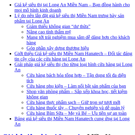
Giá kệ siêu thị tại Long An Miền Nam – Bạn đồng hành cho
mọi mô hình kinh doanh
Lý do nên lắp đặt giá kệ siêu thị Miền Nam trưng bày sản
phẩm tại Long An
Giảm thiểu không gian “dư thừa”
Nâng cao tính thẩm mỹ
Mang tới trải nghiệm mua sắm dễ dàng hơn cho khách
hàng
Góp phần xây dựng thương hiệu
Giới thiệu Giá kệ siêu thị Miền Nam Hanatech – Đối tác đáng
tin cậy của các cửa hàng tại Long An
Giải pháp giá kệ siêu thị cho từng loại hình cửa hàng tại Long
An
Cửa hàng bách hóa tổng hợp – Tận dụng tối đa diện
tích
Cửa hàng phụ kiện – Làm nổi bật sản phẩm của bạn
Shop văn phòng phẩm – Sắp xếp khoa học, tiết kiệm
không gian
Cửa hàng thực phẩm sạch – Giữ trọn sự tươi mới
Cửa hàng thuốc tây – Chuyên nghiệp và dễ quản lý
Cửa hàng Bỉm Sữa – Mẹ và Bé – Ưu tiên sự an toàn
Bảng giá kệ siêu thị Miền Nam Hanatech cung ứng tại Long
An