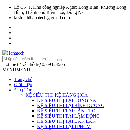
Lô CN-1, Khu công nghiệp Agtex Long Bình, Phường Long
Bình, Thành phố Biên Hoà, Đồng Nai
kesieuthihanatech@gmail.com
Hotline tư vấn hỗ trợ
0369124565
MENU
MENU
Trang chủ
Giới thiệu
Sản phẩm
KỆ SIÊU THỊ, KỆ HÀNG HÓA
KỆ SIÊU THỊ TẠI ĐỒNG NAI
KỆ SIÊU THỊ TẠI BÌNH DƯƠNG
KỆ SIÊU THỊ TẠI CẦN THƠ
KỆ SIÊU THỊ TẠI LÂM ĐỒNG
KỆ SIÊU THỊ TẠI ĐẮK LẮK
KỆ SIÊU THỊ TẠI TPHCM