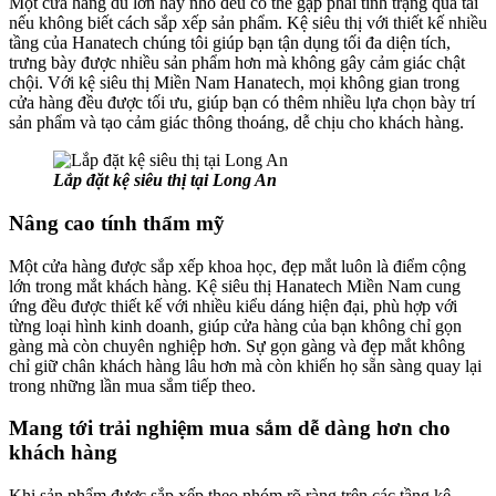
Một cửa hàng dù lớn hay nhỏ đều có thể gặp phải tình trạng quá tải
nếu không biết cách sắp xếp sản phẩm. Kệ siêu thị với thiết kế nhiều
tầng của Hanatech chúng tôi giúp bạn tận dụng tối đa diện tích,
trưng bày được nhiều sản phẩm hơn mà không gây cảm giác chật
chội. Với kệ siêu thị Miền Nam Hanatech, mọi không gian trong
cửa hàng đều được tối ưu, giúp bạn có thêm nhiều lựa chọn bày trí
sản phẩm và tạo cảm giác thông thoáng, dễ chịu cho khách hàng.
Lắp đặt kệ siêu thị tại Long An
Nâng cao tính thẩm mỹ
Một cửa hàng được sắp xếp khoa học, đẹp mắt luôn là điểm cộng
lớn trong mắt khách hàng. Kệ siêu thị Hanatech Miền Nam cung
ứng đều được thiết kế với nhiều kiểu dáng hiện đại, phù hợp với
từng loại hình kinh doanh, giúp cửa hàng của bạn không chỉ gọn
gàng mà còn chuyên nghiệp hơn. Sự gọn gàng và đẹp mắt không
chỉ giữ chân khách hàng lâu hơn mà còn khiến họ sẵn sàng quay lại
trong những lần mua sắm tiếp theo.
Mang tới trải nghiệm mua sắm dễ dàng hơn cho
khách hàng
Khi sản phẩm được sắp xếp theo nhóm rõ ràng trên các tầng kệ,