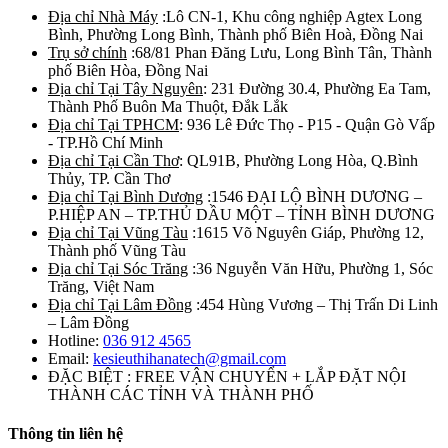
Địa chỉ Nhà Máy
:Lô CN-1, Khu công nghiệp Agtex Long
Bình, Phường Long Bình, Thành phố Biên Hoà, Đồng Nai
Trụ sở chính
:68/81 Phan Đăng Lưu, Long Bình Tân, Thành
phố Biên Hòa, Đồng Nai
Địa chỉ Tại Tây Nguyên
: 231 Đường 30.4, Phường Ea Tam,
Thành Phố Buôn Ma Thuột, Đắk Lắk
Địa chỉ Tại TPHCM
: 936 Lê Đức Thọ - P15 - Quận Gò Vấp
- TP.Hồ Chí Minh
Địa chỉ Tại Cần Thơ
: QL91B, Phường Long Hòa, Q.Bình
Thủy, TP. Cần Thơ
Địa chỉ Tại Bình Dương
:1546 ĐẠI LỘ BÌNH DƯƠNG –
P.HIỆP AN – TP.THỦ DẦU MỘT – TỈNH BÌNH DƯƠNG
Địa chỉ Tại Vũng Tàu
:1615 Võ Nguyên Giáp, Phường 12,
Thành phố Vũng Tàu
Địa chỉ Tại Sóc Trăng
:36 Nguyễn Văn Hữu, Phường 1, Sóc
Trăng, Việt Nam
Địa chỉ Tại Lâm Đồng
:454 Hùng Vương – Thị Trấn Di Linh
– Lâm Đồng
Hotline:
036 912 4565
Email:
kesieuthihanatech@gmail.com
ĐẶC BIỆT : FREE VẬN CHUYỂN + LẮP ĐẶT NỘI
THÀNH CÁC TỈNH VÀ THÀNH PHỐ
Thông tin liên hệ