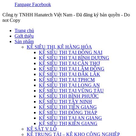
Fanpage Facebook
Công ty TNHH Hanatech Việt Nam - Đã đăng ký bản quyền - Do
not Copy
Trang chủ
Giới thiệu
Sản phẩm
KỆ SIÊU THỊ, KỆ HÀNG HÓA
KỆ SIÊU THỊ TẠI ĐỒNG NAI
KỆ SIÊU THỊ TẠI BÌNH DƯƠNG
KỆ SIÊU THỊ TẠI CẦN THƠ
KỆ SIÊU THỊ TẠI LÂM ĐỒNG
KỆ SIÊU THỊ TẠI ĐẮK LẮK
KỆ SIÊU THỊ TẠI TPHCM
KỆ SIÊU THỊ TẠI LONG AN
KỆ SIÊU THỊ TẠI VŨNG TÀU
KỆ SIÊU THỊ BÌNH PHƯỚC
KỆ SIÊU THỊ TÂY NINH
KỆ SIÊU THỊ TIỀN GIANG
KỆ SIÊU THỊ ĐỒNG THÁP
KỆ SIÊU THỊ TẠI AN GIANG
KỆ SIÊU THỊ KIÊN GIANG
KỆ SẮT V LỖ
KỆ TRUNG TẢI – KỆ KHO CÔNG NGHIỆP