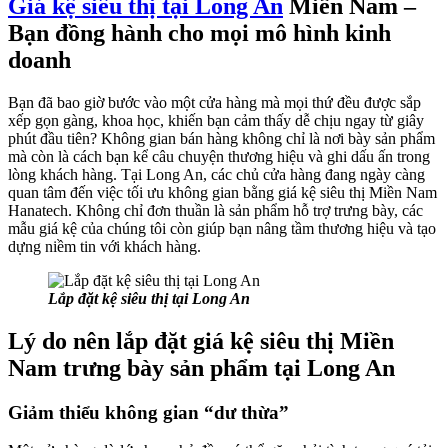
Giá kệ siêu thị tại Long An
Miền Nam –
Bạn đồng hành cho mọi mô hình kinh
doanh
Bạn đã bao giờ bước vào một cửa hàng mà mọi thứ đều được sắp
xếp gọn gàng, khoa học, khiến bạn cảm thấy dễ chịu ngay từ giây
phút đầu tiên? Không gian bán hàng không chỉ là nơi bày sản phẩm
mà còn là cách bạn kể câu chuyện thương hiệu và ghi dấu ấn trong
lòng khách hàng. Tại Long An, các chủ cửa hàng đang ngày càng
quan tâm đến việc tối ưu không gian bằng giá kệ siêu thị Miền Nam
Hanatech. Không chỉ đơn thuần là sản phẩm hỗ trợ trưng bày, các
mẫu giá kệ của chúng tôi còn giúp bạn nâng tầm thương hiệu và tạo
dựng niềm tin với khách hàng.
Lắp đặt kệ siêu thị tại Long An
Lý do nên lắp đặt giá kệ siêu thị Miền
Nam trưng bày sản phẩm tại Long An
Giảm thiểu không gian “dư thừa”