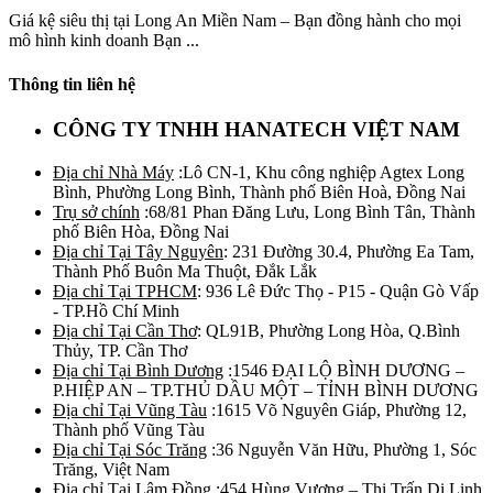
Giá kệ siêu thị tại Long An Miền Nam – Bạn đồng hành cho mọi
mô hình kinh doanh Bạn ...
Thông tin liên hệ
CÔNG TY TNHH HANATECH VIỆT NAM
Địa chỉ Nhà Máy
:Lô CN-1, Khu công nghiệp Agtex Long
Bình, Phường Long Bình, Thành phố Biên Hoà, Đồng Nai
Trụ sở chính
:68/81 Phan Đăng Lưu, Long Bình Tân, Thành
phố Biên Hòa, Đồng Nai
Địa chỉ Tại Tây Nguyên
: 231 Đường 30.4, Phường Ea Tam,
Thành Phố Buôn Ma Thuột, Đắk Lắk
Địa chỉ Tại TPHCM
: 936 Lê Đức Thọ - P15 - Quận Gò Vấp
- TP.Hồ Chí Minh
Địa chỉ Tại Cần Thơ
: QL91B, Phường Long Hòa, Q.Bình
Thủy, TP. Cần Thơ
Địa chỉ Tại Bình Dương
:1546 ĐẠI LỘ BÌNH DƯƠNG –
P.HIỆP AN – TP.THỦ DẦU MỘT – TỈNH BÌNH DƯƠNG
Địa chỉ Tại Vũng Tàu
:1615 Võ Nguyên Giáp, Phường 12,
Thành phố Vũng Tàu
Địa chỉ Tại Sóc Trăng
:36 Nguyễn Văn Hữu, Phường 1, Sóc
Trăng, Việt Nam
Địa chỉ Tại Lâm Đồng
:454 Hùng Vương – Thị Trấn Di Linh