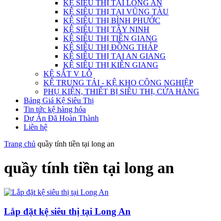
KỆ SIÊU THỊ TẠI LONG AN
KỆ SIÊU THỊ TẠI VŨNG TÀU
KỆ SIÊU THỊ BÌNH PHƯỚC
KỆ SIÊU THỊ TÂY NINH
KỆ SIÊU THỊ TIỀN GIANG
KỆ SIÊU THỊ ĐỒNG THÁP
KỆ SIÊU THỊ TẠI AN GIANG
KỆ SIÊU THỊ KIÊN GIANG
KỆ SẮT V LỖ
KỆ TRUNG TẢI - KỆ KHO CÔNG NGHIỆP
PHỤ KIỆN, THIẾT BỊ SIÊU THỊ, CỬA HÀNG
Bảng Giá Kệ Siêu Thị
Tin tức kệ hàng hóa
Dự Án Đã Hoàn Thành
Liên hệ
Trang chủ
quầy tính tiền tại long an
quầy tính tiền tại long an
Lắp đặt kệ siêu thị tại Long An