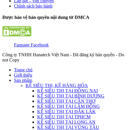
Lắp đặt – vận chuyển
Chính sách bảo hành
Được bảo vệ bản quyền nội dung từ DMCA
Fanpage Facebook
Công ty TNHH Hanatech Việt Nam - Đã đăng ký bản quyền - Do
not Copy
Trang chủ
Giới thiệu
Sản phẩm
KỆ SIÊU THỊ, KỆ HÀNG HÓA
KỆ SIÊU THỊ TẠI ĐỒNG NAI
KỆ SIÊU THỊ TẠI BÌNH DƯƠNG
KỆ SIÊU THỊ TẠI CẦN THƠ
KỆ SIÊU THỊ TẠI LÂM ĐỒNG
KỆ SIÊU THỊ TẠI ĐẮK LẮK
KỆ SIÊU THỊ TẠI TPHCM
KỆ SIÊU THỊ TẠI LONG AN
KỆ SIÊU THỊ TẠI VŨNG TÀU