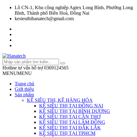
Lô CN-1, Khu công nghiệp Agtex Long Bình, Phường Long
Bình, Thành phố Biên Hoà, Đồng Nai
kesieuthihanatech@gmail.com
Hotline tư vấn hỗ trợ
0369124565
MENU
MENU
Trang chủ
Giới thiệu
Sản phẩm
KỆ SIÊU THỊ, KỆ HÀNG HÓA
KỆ SIÊU THỊ TẠI ĐỒNG NAI
KỆ SIÊU THỊ TẠI BÌNH DƯƠNG
KỆ SIÊU THỊ TẠI CẦN THƠ
KỆ SIÊU THỊ TẠI LÂM ĐỒNG
KỆ SIÊU THỊ TẠI ĐẮK LẮK
KỆ SIÊU THỊ TẠI TPHCM