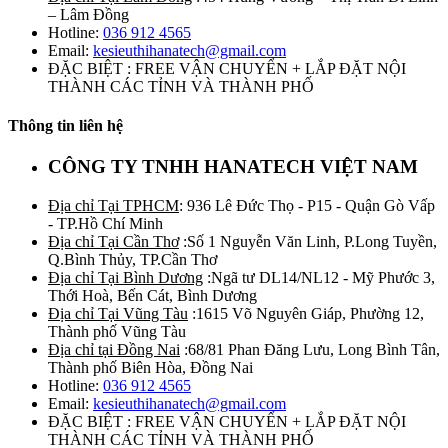
– Lâm Đồng
Hotline:
036 912 4565
Email:
kesieuthihanatech@gmail.com
ĐẶC BIỆT : FREE VẬN CHUYỂN + LẮP ĐẶT NỘI
THÀNH CÁC TỈNH VÀ THÀNH PHỐ
Thông tin liên hệ
CÔNG TY TNHH HANATECH VIỆT NAM
Địa chỉ Tại TPHCM
: 936 Lê Đức Thọ - P15 - Quận Gò Vấp
- TP.Hồ Chí Minh
Địa chỉ Tại Cần Thơ
:Số 1 Nguyễn Văn Linh, P.Long Tuyền,
Q.Bình Thủy, TP.Cần Thơ
Địa chỉ Tại Bình Dương
:Ngã tư DL14/NL12 - Mỹ Phước 3,
Thới Hoà, Bến Cát, Bình Dương
Địa chỉ Tại Vũng Tàu
:1615 Võ Nguyên Giáp, Phường 12,
Thành phố Vũng Tàu
Địa chỉ tại Đồng Nai
:68/81 Phan Đăng Lưu, Long Bình Tân,
Thành phố Biên Hòa, Đồng Nai
Hotline:
036 912 4565
Email:
kesieuthihanatech@gmail.com
ĐẶC BIỆT : FREE VẬN CHUYỂN + LẮP ĐẶT NỘI
THÀNH CÁC TỈNH VÀ THÀNH PHỐ