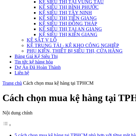
KỆ SIÊU THỊ TẠI VŨNG TÀU
KỆ SIÊU THỊ BÌNH PHƯỚC
KỆ SIÊU THỊ TÂY NINH
KỆ SIÊU THỊ TIỀN GIANG
KỆ SIÊU THỊ ĐỒNG THÁP
KỆ SIÊU THỊ TẠI AN GIANG
KỆ SIÊU THỊ KIÊN GIANG
KỆ SẮT V LỖ
KỆ TRUNG TẢI - KỆ KHO CÔNG NGHIỆP
PHỤ KIỆN, THIẾT BỊ SIÊU THỊ, CỬA HÀNG
Bảng Giá Kệ Siêu Thị
Tin tức kệ hàng hóa
Dự Án Đã Hoàn Thành
Liên hệ
Trang chủ
Cách chọn mua kệ hàng tại TPHCM
Cách chọn mua kệ hàng tại T
Nội dung chính
5 cách chọn mua kệ hàng tại TPHCM phù hợp với từng mặt h