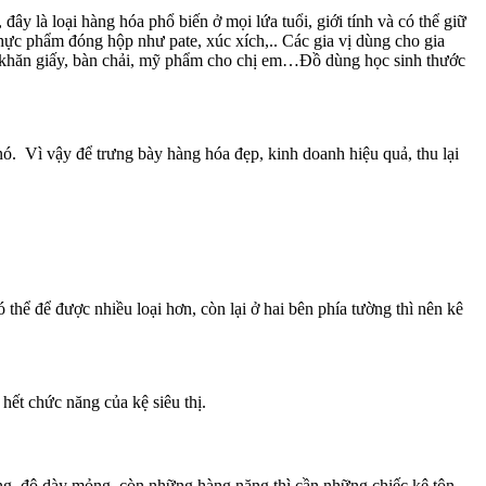
y là loại hàng hóa phổ biến ở mọi lứa tuổi, giới tính và có thể giữ
ực phẩm đóng hộp như pate, xúc xích,.. Các gia vị dùng cho gia
khăn giấy, bàn chải, mỹ phẩm cho chị em…Đồ dùng học sinh thước
ó. Vì vậy để trưng bày hàng hóa đẹp, kinh doanh hiệu quả, thu lại
thể để được nhiều loại hơn, còn lại ở hai bên phía tường thì nên kê
hết chức năng của kệ siêu thị.
ng, độ dày mỏng, còn những hàng nặng thì cần những chiếc kệ tôn