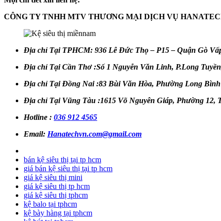
CÔNG TY TNHH MTV THƯƠNG MẠI DỊCH VỤ HANATEC
Địa chỉ Tại TPHCM:
936 Lê Đức Thọ – P15 – Quận Gò Vấ
Địa chỉ Tại Cần Thơ :Số 1 Nguyễn Văn Linh, P.Long Tuyề
Địa chỉ Tại Đồng Nai :83 Bùi Văn Hòa, Phường Long Bình
Địa chỉ Tại Vũng Tàu :1615 Võ Nguyên Giáp, Phường 12,
Hotline :
036 912 4565
Email:
Hanatechvn.com@gmail.com
bán kệ siêu thị tại tp hcm
giá bán kệ siêu thị tại tp hcm
giá kệ siêu thị mini
giá kệ siêu thị tp hcm
giá kệ siêu thị tphcm
kệ balo tại tphcm
kệ bày hàng tại tphcm