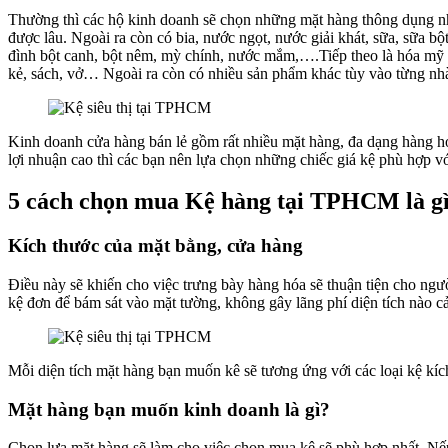
Thường thì các hộ kinh doanh sẽ chọn những mặt hàng thông dụng nhất
được lâu. Ngoài ra còn có bia, nước ngọt, nước giải khát, sữa, sữa
đình bột canh, bột nêm, mỳ chính, nước mắm,….Tiếp theo là hóa m
kẻ, sách, vở… Ngoài ra còn có nhiều sản phẩm khác tùy vào từng nh
Kinh doanh cửa hàng bán lẻ gồm rất nhiều mặt hàng, đa dạng hàng hó
lợi nhuận cao thì các bạn nên lựa chọn những chiếc giá kệ phù hợp 
5 cách chọn mua
Kệ hàng tại TPHCM
là g
Kích thước của mặt bằng, cửa hàng
Điều này sẽ khiến cho việc trưng bày hàng hóa sẽ thuận tiện cho ngườ
kệ đơn để bám sát vào mặt tường, không gây lãng phí diện tích nào cả
Mỗi diện tích mặt hàng bạn muốn kê sẽ tương ứng với các loại kệ kíc
Mặt hàng bạn muốn kinh doanh là gì?
Chọn lựa mặt hàng sẽ làm cho việc chọn mua kệ sẽ phù hợp nhất. Nế