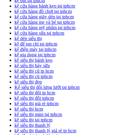
kệ bút tại tphcm
kệ cửa hàng bánh kẹo tại tphcm
kệ cửa hàng đồ chơi tại tphcm
kệ cửa hàng giày dép tại tphcm
kệ cửa hàng mẹ và bé tại tphcm
kệ cửa hàng mỹ phẩm tại tphcm
kệ cửa hàng sữa tại tphcm
kệ dép siêu thị
kệ để tạp chí tại tphcm
kệ điện máy tại tphcm
kệ gia dụng tại tphcm
kệ siêu thị bánh kẹo
kệ siêu thị bày sữa
kệ siêu thị cũ tp hcm
kệ siêu thị cũ tphcm
kệ siêu thị đẹp
Kệ siêu thị đôi lưng lưới tại tphcm
kệ siêu thị đôi tp hcm
kệ siêu thị đôi tphcm
kệ siêu thị giá rẻ tphcm
kệ siêu thị hcm
kệ siêu thị mini tại tphcm
kệ siêu thị tại tphcm
kệ siêu thị thanh lý
kệ siêu thị thanh lý giá rẻ tp hcm