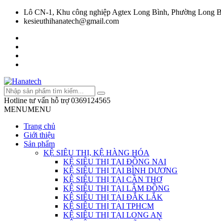
Lô CN-1, Khu công nghiệp Agtex Long Bình, Phường Long B
kesieuthihanatech@gmail.com
Hotline tư vấn hỗ trợ
0369124565
MENU
MENU
Trang chủ
Giới thiệu
Sản phẩm
KỆ SIÊU THỊ, KỆ HÀNG HÓA
KỆ SIÊU THỊ TẠI ĐỒNG NAI
KỆ SIÊU THỊ TẠI BÌNH DƯƠNG
KỆ SIÊU THỊ TẠI CẦN THƠ
KỆ SIÊU THỊ TẠI LÂM ĐỒNG
KỆ SIÊU THỊ TẠI ĐẮK LẮK
KỆ SIÊU THỊ TẠI TPHCM
KỆ SIÊU THỊ TẠI LONG AN