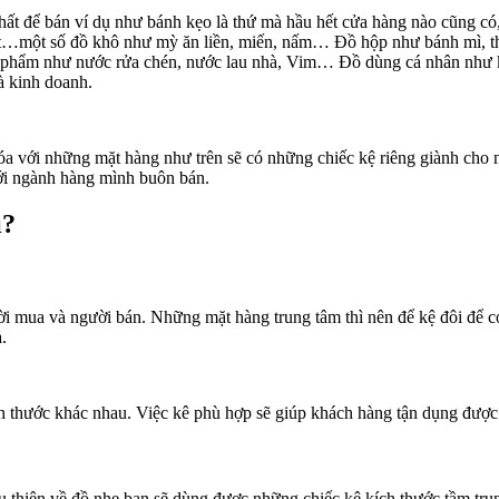
 để bán ví dụ như bánh kẹo là thứ mà hầu hết cửa hàng nào cũng có, đâ
 bột…một số đồ khô như mỳ ăn liền, miến, nấm… Đồ hộp như bánh mì, th
ỹ phẩm như nước rửa chén, nước lau nhà, Vim… Đồ dùng cá nhân như 
à kinh doanh.
a với những mặt hàng như trên sẽ có những chiếc kệ riêng giành cho n
với ngành hàng mình buôn bán.
ì?
i mua và người bán. Những mặt hàng trung tâm thì nên để kệ đôi để có 
.
h thước khác nhau. Việc kê phù hợp sẽ giúp khách hàng tận dụng được 
u thiên về đồ nhẹ bạn sẽ dùng được những chiếc kệ kích thước tầm tru