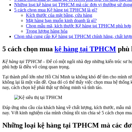
Những loại kệ hàng tại TPHCM mà các đơn vị thường sử dụn
5 cách chọn mua Kệ hàng tại TPHCM là gì?
Kích thước của mặt bằng, cửa hàng
Mặt hàng bạn muốn kinh doanh là gì?
Chọn mẫu mã, kích thước Kệ hàng tại TPHCM phù hợp
Trọng lượng hàng hóa
Chọn nhà cung cấp Kệ hàng tại TPHCM chính hãng, chất lượ
5 cách chọn mua
kệ hàng tại TPHCM
phù 
Kệ hàng tại TPHCM
– Để có một ngôi nhà đẹp những kiến trúc sư họ 
phù hợp là điều vô cùng quan trọng.
Tại thành phố lớn như Hồ Chí Minh ta không khó để tìm cho mình nh
không lại là một vấn đề. Qua đó có thể thấy việc chọn mua hệ thống 
nay, cách chọn kệ phải thật sự thông minh và tỉnh táo.
Đáp ứng nhu cầu của khách hàng về chất lượng, kích thước, mẫu mã 
nay. Với kinh nghiệm của mình chúng tôi xin chia sẻ 5 cách chọn mua
Những loại kệ hàng tại TPHCM mà các đơn