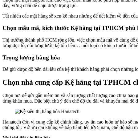
dày, vững chãi để chịu được trọng lực.
Tất nhiên các mặt hàng sẽ xen kẽ nhau nhưng để tiết kiệm về tiền của
Chọn mẫu mã, kích thước
Kệ hàng tại TPHCM
phù 
Thị trường thành phố HCM rộng lớn, việc chọn mẫu mã vô cùng dễ dàn
lưng đục lỗ, đôi lưng lưới, kệ tôn liền… mỗi loại có khích thước từ
Trọng lượng hàng hóa
Để giữ được độ bền dài lâu của kệ thì khách hàng phải chọn những lo
Chọn nhà cung cấp
Kệ hàng tại TPHCM
c
Chọn nơi để gửi gắn niềm tin và sản lượng chất lượng cao chưa bao g
từng khâu mua. Đặc biệt chú ý đến chế độ ưu đãi và khuyến mại để 
Hanatech đơn vị cung cấp kệ chính hãng, uy tín cao luôn tự hào sẽ 
chúng tôi. Với ưu đãi khủng về bảo hành lên tới 5 năm, chế độ hậu m
Mọi chi tiết xin liên hệ: