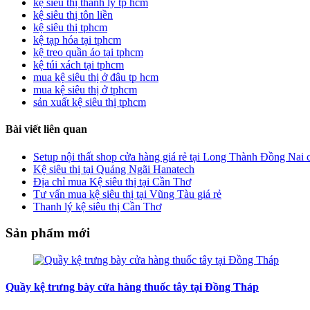
kệ siêu thị thanh lý tp hcm
kệ siêu thị tôn liền
kệ siêu thị tphcm
kệ tạp hóa tại tphcm
kệ treo quần áo tại tphcm
kệ túi xách tại tphcm
mua kệ siêu thị ở đâu tp hcm
mua kệ siêu thị ở tphcm
sản xuất kệ siêu thị tphcm
Bài viết liên quan
Setup nội thất shop cửa hàng giá rẻ tại Long Thành Đồng Nai
Kệ siêu thị tại Quảng Ngãi Hanatech
Địa chỉ mua Kệ siêu thị tại Cần Thơ
Tư vấn mua kệ siêu thị tại Vũng Tàu giá rẻ
Thanh lý kệ siêu thị Cần Thơ
Sản phẩm mới
Quầy kệ trưng bày cửa hàng thuốc tây tại Đồng Tháp