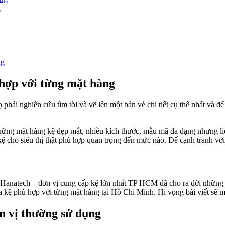
g
ng
hợp với từng mặt hàng
phải nghiên cứu tìm tòi và vẽ lên một bản vẻ chi tiết cụ thể nhất và đ
ững mặt hàng kệ đẹp mắt, nhiều kích thước, mẫu mã đa dạng nhưng liệ
kệ cho siêu thị thật phù hợp quan trọng đến mức nào. Để cạnh tranh vớ
Hanatech – đơn vị cung cấp kệ lớn nhất TP HCM đã cho ra đời những d
 kệ phù hợp với từng mặt hàng tại Hồ Chí Minh. Hi vọng bài viết sẽ m
 vị thường sử dụng