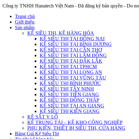
Công ty TNHH Hanatech Việt Nam - Đã đăng ký bản quyền - Do no
Trang chủ
Giới thiệu
Sản phẩm
KỆ SIÊU THỊ, KỆ HÀNG HÓA
KỆ SIÊU THỊ TẠI ĐỒNG NAI
KỆ SIÊU THỊ TẠI BÌNH DƯƠNG
KỆ SIÊU THỊ TẠI CẦN THƠ
KỆ SIÊU THỊ TẠI LÂM ĐỒNG
KỆ SIÊU THỊ TẠI ĐẮK LẮK
KỆ SIÊU THỊ TẠI TPHCM
KỆ SIÊU THỊ TẠI LONG AN
KỆ SIÊU THỊ TẠI VŨNG TÀU
KỆ SIÊU THỊ BÌNH PHƯỚC
KỆ SIÊU THỊ TÂY NINH
KỆ SIÊU THỊ TIỀN GIANG
KỆ SIÊU THỊ ĐỒNG THÁP
KỆ SIÊU THỊ TẠI AN GIANG
KỆ SIÊU THỊ KIÊN GIANG
KỆ SẮT V LỖ
KỆ TRUNG TẢI – KỆ KHO CÔNG NGHIỆP
PHỤ KIỆN, THIẾT BỊ SIÊU THỊ, CỬA HÀNG
Bảng Giá Kệ Siêu Thị