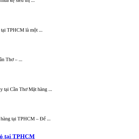
mua kệ siêu thị ...
 tại TPHCM là một ...
ần Thơ – ...
 tại Cần Thơ Mặt hàng ...
 hàng tại TPHCM – Để ...
nhỏ tại TPHCM