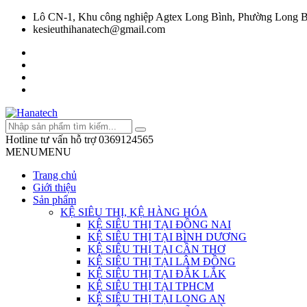
Lô CN-1, Khu công nghiệp Agtex Long Bình, Phường Long B
kesieuthihanatech@gmail.com
Hotline tư vấn hỗ trợ
0369124565
MENU
MENU
Trang chủ
Giới thiệu
Sản phẩm
KỆ SIÊU THỊ, KỆ HÀNG HÓA
KỆ SIÊU THỊ TẠI ĐỒNG NAI
KỆ SIÊU THỊ TẠI BÌNH DƯƠNG
KỆ SIÊU THỊ TẠI CẦN THƠ
KỆ SIÊU THỊ TẠI LÂM ĐỒNG
KỆ SIÊU THỊ TẠI ĐẮK LẮK
KỆ SIÊU THỊ TẠI TPHCM
KỆ SIÊU THỊ TẠI LONG AN