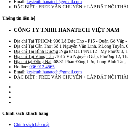
Email:
kesieuthihanatech@gmail.com
ĐẶC BIỆT : FREE VẬN CHUYỂN + LẮP ĐẶT NỘI TH
Thông tin liên hệ
CÔNG TY TNHH HANATECH VIỆT NAM
Địa chỉ Tại TPHCM
: 936 Lê Đức Thọ - P15 - Quận Gò Vấp -
Địa chỉ Tại Cần Thơ
:Số 1 Nguyễn Văn Linh, P.Long Tuyền, 
Địa chỉ Tại Bình Dương
:Ngã tư DL14/NL12 - Mỹ Phước 3, T
Địa chỉ Tại Vũng Tàu
:1615 Võ Nguyên Giáp, Phường 12, Th
Địa chỉ tại Đồng Nai
:68/81 Phan Đăng Lưu, Long Bình Tân, 
Hotline:
036 912 4565
Email:
kesieuthihanatech@gmail.com
ĐẶC BIỆT : FREE VẬN CHUYỂN + LẮP ĐẶT NỘI TH
Chính sách khách hàng
Chính sách bảo mật