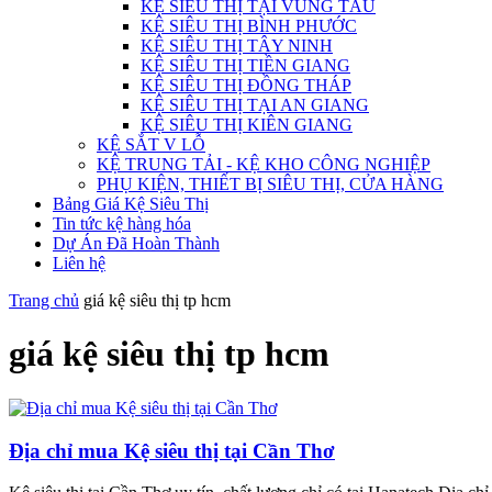
KỆ SIÊU THỊ TẠI VŨNG TÀU
KỆ SIÊU THỊ BÌNH PHƯỚC
KỆ SIÊU THỊ TÂY NINH
KỆ SIÊU THỊ TIỀN GIANG
KỆ SIÊU THỊ ĐỒNG THÁP
KỆ SIÊU THỊ TẠI AN GIANG
KỆ SIÊU THỊ KIÊN GIANG
KỆ SẮT V LỖ
KỆ TRUNG TẢI - KỆ KHO CÔNG NGHIỆP
PHỤ KIỆN, THIẾT BỊ SIÊU THỊ, CỬA HÀNG
Bảng Giá Kệ Siêu Thị
Tin tức kệ hàng hóa
Dự Án Đã Hoàn Thành
Liên hệ
Trang chủ
giá kệ siêu thị tp hcm
giá kệ siêu thị tp hcm
Địa chỉ mua Kệ siêu thị tại Cần Thơ