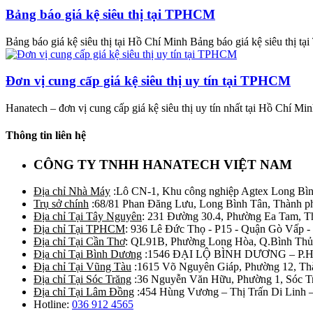
Bảng báo giá kệ siêu thị tại TPHCM
Bảng báo giá kệ siêu thị tại Hồ Chí Minh Bảng báo giá kệ siêu thị t
Đơn vị cung cấp giá kệ siêu thị uy tín tại TPHCM
Hanatech – đơn vị cung cấp giá kệ siêu thị uy tín nhất tại Hồ Chí Minh
Thông tin liên hệ
CÔNG TY TNHH HANATECH VIỆT NAM
Địa chỉ Nhà Máy
:Lô CN-1, Khu công nghiệp Agtex Long Bìn
Trụ sở chính
:68/81 Phan Đăng Lưu, Long Bình Tân, Thành p
Địa chỉ Tại Tây Nguyên
: 231 Đường 30.4, Phường Ea Tam, 
Địa chỉ Tại TPHCM
: 936 Lê Đức Thọ - P15 - Quận Gò Vấp -
Địa chỉ Tại Cần Thơ
: QL91B, Phường Long Hòa, Q.Bình Thủ
Địa chỉ Tại Bình Dương
:1546 ĐẠI LỘ BÌNH DƯƠNG – P.
Địa chỉ Tại Vũng Tàu
:1615 Võ Nguyên Giáp, Phường 12, Th
Địa chỉ Tại Sóc Trăng
:36 Nguyễn Văn Hữu, Phường 1, Sóc T
Địa chỉ Tại Lâm Đồng
:454 Hùng Vương – Thị Trấn Di Linh
Hotline:
036 912 4565