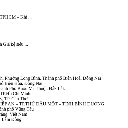
ại TPHCM – Khi ...
 Giá kệ siêu ...
h, Phường Long Bình, Thành phố Biên Hoà, Đồng Nai
hố Biên Hòa, Đồng Nai
Thành Phố Buôn Ma Thuột, Đắk Lắk
 TP.Hồ Chí Minh
y, TP. Cần Thơ
HIỆP AN – TP.THỦ DẦU MỘT – TỈNH BÌNH DƯƠNG
ành phố Vũng Tàu
răng, Việt Nam
 – Lâm Đồng