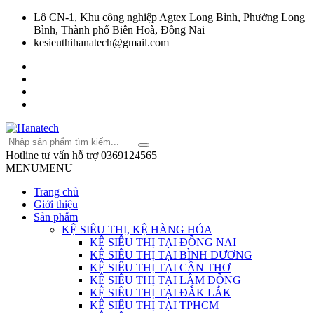
Lô CN-1, Khu công nghiệp Agtex Long Bình, Phường Long
Bình, Thành phố Biên Hoà, Đồng Nai
kesieuthihanatech@gmail.com
Hotline tư vấn hỗ trợ
0369124565
MENU
MENU
Trang chủ
Giới thiệu
Sản phẩm
KỆ SIÊU THỊ, KỆ HÀNG HÓA
KỆ SIÊU THỊ TẠI ĐỒNG NAI
KỆ SIÊU THỊ TẠI BÌNH DƯƠNG
KỆ SIÊU THỊ TẠI CẦN THƠ
KỆ SIÊU THỊ TẠI LÂM ĐỒNG
KỆ SIÊU THỊ TẠI ĐẮK LẮK
KỆ SIÊU THỊ TẠI TPHCM