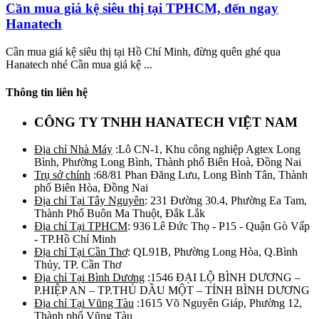
Cần mua giá kệ siêu thị tại TPHCM, đến ngay
Hanatech
Cần mua giá kệ siêu thị tại Hồ Chí Minh, đừng quên ghé qua
Hanatech nhé Cần mua giá kệ ...
Thông tin liên hệ
CÔNG TY TNHH HANATECH VIỆT NAM
Địa chỉ Nhà Máy
:Lô CN-1, Khu công nghiệp Agtex Long
Bình, Phường Long Bình, Thành phố Biên Hoà, Đồng Nai
Trụ sở chính
:68/81 Phan Đăng Lưu, Long Bình Tân, Thành
phố Biên Hòa, Đồng Nai
Địa chỉ Tại Tây Nguyên
: 231 Đường 30.4, Phường Ea Tam,
Thành Phố Buôn Ma Thuột, Đắk Lắk
Địa chỉ Tại TPHCM
: 936 Lê Đức Thọ - P15 - Quận Gò Vấp
- TP.Hồ Chí Minh
Địa chỉ Tại Cần Thơ
: QL91B, Phường Long Hòa, Q.Bình
Thủy, TP. Cần Thơ
Địa chỉ Tại Bình Dương
:1546 ĐẠI LỘ BÌNH DƯƠNG –
P.HIỆP AN – TP.THỦ DẦU MỘT – TỈNH BÌNH DƯƠNG
Địa chỉ Tại Vũng Tàu
:1615 Võ Nguyên Giáp, Phường 12,
Thành phố Vũng Tàu