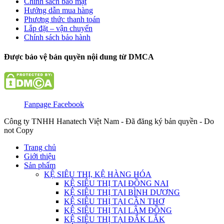
Chính sách bảo mật
Hướng dẫn mua hàng
Phương thức thanh toán
Lắp đặt – vận chuyển
Chính sách bảo hành
Được bảo vệ bản quyền nội dung từ DMCA
Fanpage Facebook
Công ty TNHH Hanatech Việt Nam - Đã đăng ký bản quyền - Do
not Copy
Trang chủ
Giới thiệu
Sản phẩm
KỆ SIÊU THỊ, KỆ HÀNG HÓA
KỆ SIÊU THỊ TẠI ĐỒNG NAI
KỆ SIÊU THỊ TẠI BÌNH DƯƠNG
KỆ SIÊU THỊ TẠI CẦN THƠ
KỆ SIÊU THỊ TẠI LÂM ĐỒNG
KỆ SIÊU THỊ TẠI ĐẮK LẮK