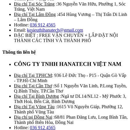
Địa chỉ Tại Sóc Trăng
:36 Nguyễn Văn Hữu, Phường 1, Sóc
Trăng, Việt Nam
Địa chỉ Tại Lâm Đồng
:454 Hùng Vương – Thị Trấn Di Linh
– Lâm Đồng
Hotline:
036 912 4565
Email:
kesieuthihanatech@gmail.com
ĐẶC BIỆT : FREE VẬN CHUYỂN + LẮP ĐẶT NỘI
THÀNH CÁC TỈNH VÀ THÀNH PHỐ
Thông tin liên hệ
CÔNG TY TNHH HANATECH VIỆT NAM
Địa chỉ Tại TPHCM
: 936 Lê Đức Thọ - P15 - Quận Gò Vấp
- TP.Hồ Chí Minh
Địa chỉ Tại Cần Thơ
:Số 1 Nguyễn Văn Linh, P.Long Tuyền,
Q.Bình Thủy, TP.Cần Thơ
Địa chỉ Tại Bình Dương
:Ngã tư DL14/NL12 - Mỹ Phước 3,
Thới Hoà, Bến Cát, Bình Dương
Địa chỉ Tại Vũng Tàu
:1615 Võ Nguyên Giáp, Phường 12,
Thành phố Vũng Tàu
Địa chỉ tại Đồng Nai
:68/81 Phan Đăng Lưu, Long Bình Tân,
Thành phố Biên Hòa, Đồng Nai
Hotline:
036 912 4565