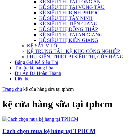
KỆ SIÊU THỊ TẠI LONG AN
KỆ SIÊU THỊ TẠI VŨNG TÀU
KỆ SIÊU THỊ BÌNH PHƯỚC
KỆ SIÊU THỊ TÂY NINH
KỆ SIÊU THỊ TIỀN GIANG
KỆ SIÊU THỊ ĐỒNG THÁP
KỆ SIÊU THỊ TẠI AN GIANG
KỆ SIÊU THỊ KIÊN GIANG
KỆ SẮT V LỖ
KỆ TRUNG TẢI - KỆ KHO CÔNG NGHIỆP
PHỤ KIỆN, THIẾT BỊ SIÊU THỊ, CỬA HÀNG
Bảng Giá Kệ Siêu Thị
Tin tức kệ hàng hóa
Dự Án Đã Hoàn Thành
Liên hệ
Trang chủ
kệ cửa hàng sữa tại tphcm
kệ cửa hàng sữa tại tphcm
Cách chọn mua kệ hàng tại TPHCM