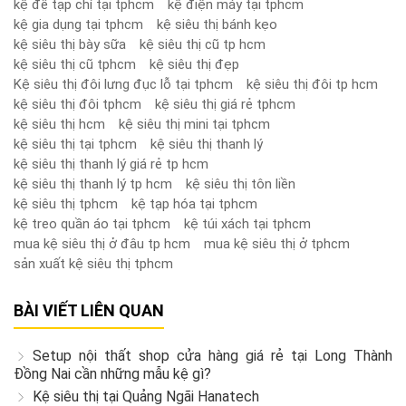
kệ để tạp chí tại tphcm
kệ điện máy tại tphcm
kệ gia dụng tại tphcm
kệ siêu thị bánh kẹo
kệ siêu thị bày sữa
kệ siêu thị cũ tp hcm
kệ siêu thị cũ tphcm
kệ siêu thị đẹp
Kệ siêu thị đôi lưng đục lỗ tại tphcm
kệ siêu thị đôi tp hcm
kệ siêu thị đôi tphcm
kệ siêu thị giá rẻ tphcm
kệ siêu thị hcm
kệ siêu thị mini tại tphcm
kệ siêu thị tại tphcm
kệ siêu thị thanh lý
kệ siêu thị thanh lý giá rẻ tp hcm
kệ siêu thị thanh lý tp hcm
kệ siêu thị tôn liền
kệ siêu thị tphcm
kệ tạp hóa tại tphcm
kệ treo quần áo tại tphcm
kệ túi xách tại tphcm
mua kệ siêu thị ở đâu tp hcm
mua kệ siêu thị ở tphcm
sản xuất kệ siêu thị tphcm
BÀI VIẾT LIÊN QUAN
Setup nội thất shop cửa hàng giá rẻ tại Long Thành
Đồng Nai cần những mẫu kệ gì?
Kệ siêu thị tại Quảng Ngãi Hanatech