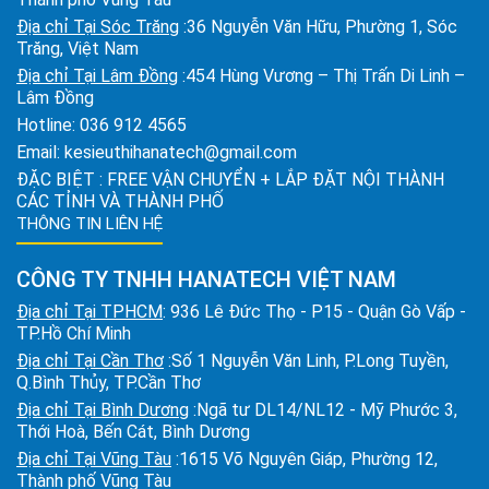
Địa chỉ Tại Sóc Trăng
:36 Nguyễn Văn Hữu, Phường 1, Sóc
Trăng, Việt Nam
Địa chỉ Tại Lâm Đồng
:454 Hùng Vương – Thị Trấn Di Linh –
Lâm Đồng
Hotline:
036 912 4565
Email:
kesieuthihanatech@gmail.com
ĐẶC BIỆT : FREE VẬN CHUYỂN + LẮP ĐẶT NỘI THÀNH
CÁC TỈNH VÀ THÀNH PHỐ
THÔNG TIN LIÊN HỆ
CÔNG TY TNHH HANATECH VIỆT NAM
Địa chỉ Tại TPHCM
: 936 Lê Đức Thọ - P15 - Quận Gò Vấp -
TP.Hồ Chí Minh
Địa chỉ Tại Cần Thơ
:Số 1 Nguyễn Văn Linh, P.Long Tuyền,
Q.Bình Thủy, TP.Cần Thơ
Địa chỉ Tại Bình Dương
:Ngã tư DL14/NL12 - Mỹ Phước 3,
Thới Hoà, Bến Cát, Bình Dương
Địa chỉ Tại Vũng Tàu
:1615 Võ Nguyên Giáp, Phường 12,
Thành phố Vũng Tàu