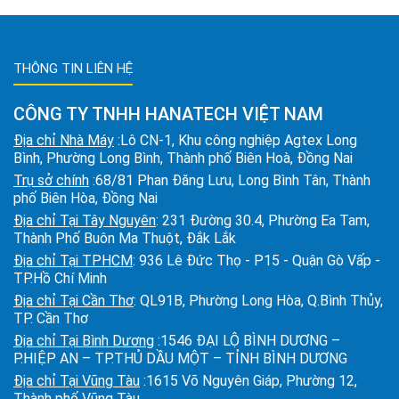
THÔNG TIN LIÊN HỆ
CÔNG TY TNHH HANATECH VIỆT NAM
Địa chỉ Nhà Máy
:Lô CN-1, Khu công nghiệp Agtex Long
Bình, Phường Long Bình, Thành phố Biên Hoà, Đồng Nai
Trụ sở chính
:68/81 Phan Đăng Lưu, Long Bình Tân, Thành
phố Biên Hòa, Đồng Nai
Địa chỉ Tại Tây Nguyên
: 231 Đường 30.4, Phường Ea Tam,
Thành Phố Buôn Ma Thuột, Đắk Lắk
Địa chỉ Tại TPHCM
: 936 Lê Đức Thọ - P15 - Quận Gò Vấp -
TP.Hồ Chí Minh
Địa chỉ Tại Cần Thơ
: QL91B, Phường Long Hòa, Q.Bình Thủy,
TP. Cần Thơ
Địa chỉ Tại Bình Dương
:1546 ĐẠI LỘ BÌNH DƯƠNG –
P.HIỆP AN – TP.THỦ DẦU MỘT – TỈNH BÌNH DƯƠNG
Địa chỉ Tại Vũng Tàu
:1615 Võ Nguyên Giáp, Phường 12,
Thành phố Vũng Tàu