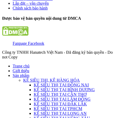
Lắp đặt – vận chuyển
Chính sách bảo hành
Được bảo vệ bản quyền nội dung từ DMCA
Fanpage Facebook
Công ty TNHH Hanatech Việt Nam - Đã đăng ký bản quyền - Do
not Copy
Trang chủ
Giới thiệu
Sản phẩm
KỆ SIÊU THỊ, KỆ HÀNG HÓA
KỆ SIÊU THỊ TẠI ĐỒNG NAI
KỆ SIÊU THỊ TẠI BÌNH DƯƠNG
KỆ SIÊU THỊ TẠI CẦN THƠ
KỆ SIÊU THỊ TẠI LÂM ĐỒNG
KỆ SIÊU THỊ TẠI ĐẮK LẮK
KỆ SIÊU THỊ TẠI TPHCM
KỆ SIÊU THỊ TẠI LONG AN