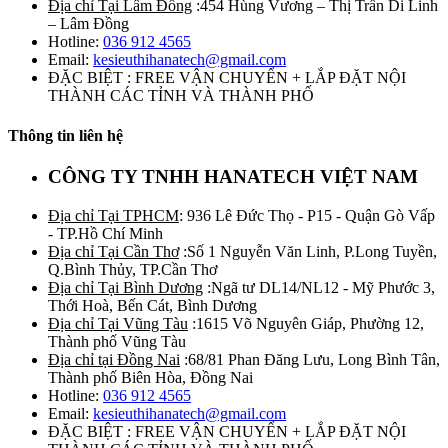
Địa chỉ Tại Lâm Đồng
:454 Hùng Vương – Thị Trấn Di Linh
– Lâm Đồng
Hotline:
036 912 4565
Email:
kesieuthihanatech@gmail.com
ĐẶC BIỆT : FREE VẬN CHUYỂN + LẮP ĐẶT NỘI
THÀNH CÁC TỈNH VÀ THÀNH PHỐ
Thông tin liên hệ
CÔNG TY TNHH HANATECH VIỆT NAM
Địa chỉ Tại TPHCM
: 936 Lê Đức Thọ - P15 - Quận Gò Vấp
- TP.Hồ Chí Minh
Địa chỉ Tại Cần Thơ
:Số 1 Nguyễn Văn Linh, P.Long Tuyền,
Q.Bình Thủy, TP.Cần Thơ
Địa chỉ Tại Bình Dương
:Ngã tư DL14/NL12 - Mỹ Phước 3,
Thới Hoà, Bến Cát, Bình Dương
Địa chỉ Tại Vũng Tàu
:1615 Võ Nguyên Giáp, Phường 12,
Thành phố Vũng Tàu
Địa chỉ tại Đồng Nai
:68/81 Phan Đăng Lưu, Long Bình Tân,
Thành phố Biên Hòa, Đồng Nai
Hotline:
036 912 4565
Email:
kesieuthihanatech@gmail.com
ĐẶC BIỆT : FREE VẬN CHUYỂN + LẮP ĐẶT NỘI