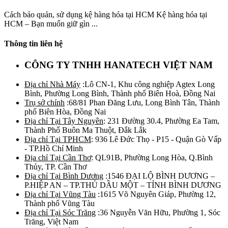
Cách bảo quản, sử dụng kệ hàng hóa tại HCM Kệ hàng hóa tại
HCM – Bạn muốn giữ gìn ...
Thông tin liên hệ
CÔNG TY TNHH HANATECH VIỆT NAM
Địa chỉ Nhà Máy
:Lô CN-1, Khu công nghiệp Agtex Long
Bình, Phường Long Bình, Thành phố Biên Hoà, Đồng Nai
Trụ sở chính
:68/81 Phan Đăng Lưu, Long Bình Tân, Thành
phố Biên Hòa, Đồng Nai
Địa chỉ Tại Tây Nguyên
: 231 Đường 30.4, Phường Ea Tam,
Thành Phố Buôn Ma Thuột, Đắk Lắk
Địa chỉ Tại TPHCM
: 936 Lê Đức Thọ - P15 - Quận Gò Vấp
- TP.Hồ Chí Minh
Địa chỉ Tại Cần Thơ
: QL91B, Phường Long Hòa, Q.Bình
Thủy, TP. Cần Thơ
Địa chỉ Tại Bình Dương
:1546 ĐẠI LỘ BÌNH DƯƠNG –
P.HIỆP AN – TP.THỦ DẦU MỘT – TỈNH BÌNH DƯƠNG
Địa chỉ Tại Vũng Tàu
:1615 Võ Nguyên Giáp, Phường 12,
Thành phố Vũng Tàu
Địa chỉ Tại Sóc Trăng
:36 Nguyễn Văn Hữu, Phường 1, Sóc
Trăng, Việt Nam