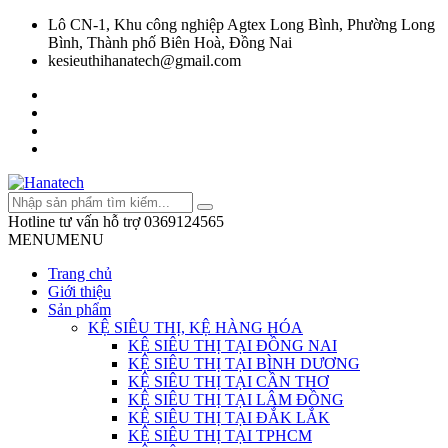
Lô CN-1, Khu công nghiệp Agtex Long Bình, Phường Long
Bình, Thành phố Biên Hoà, Đồng Nai
kesieuthihanatech@gmail.com
Hotline tư vấn hỗ trợ
0369124565
MENU
MENU
Trang chủ
Giới thiệu
Sản phẩm
KỆ SIÊU THỊ, KỆ HÀNG HÓA
KỆ SIÊU THỊ TẠI ĐỒNG NAI
KỆ SIÊU THỊ TẠI BÌNH DƯƠNG
KỆ SIÊU THỊ TẠI CẦN THƠ
KỆ SIÊU THỊ TẠI LÂM ĐỒNG
KỆ SIÊU THỊ TẠI ĐẮK LẮK
KỆ SIÊU THỊ TẠI TPHCM