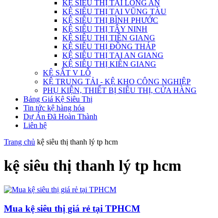
KỆ SIÊU THỊ TẠI LONG AN
KỆ SIÊU THỊ TẠI VŨNG TÀU
KỆ SIÊU THỊ BÌNH PHƯỚC
KỆ SIÊU THỊ TÂY NINH
KỆ SIÊU THỊ TIỀN GIANG
KỆ SIÊU THỊ ĐỒNG THÁP
KỆ SIÊU THỊ TẠI AN GIANG
KỆ SIÊU THỊ KIÊN GIANG
KỆ SẮT V LỖ
KỆ TRUNG TẢI - KỆ KHO CÔNG NGHIỆP
PHỤ KIỆN, THIẾT BỊ SIÊU THỊ, CỬA HÀNG
Bảng Giá Kệ Siêu Thị
Tin tức kệ hàng hóa
Dự Án Đã Hoàn Thành
Liên hệ
Trang chủ
kệ siêu thị thanh lý tp hcm
kệ siêu thị thanh lý tp hcm
Mua kệ siêu thị giá rẻ tại TPHCM