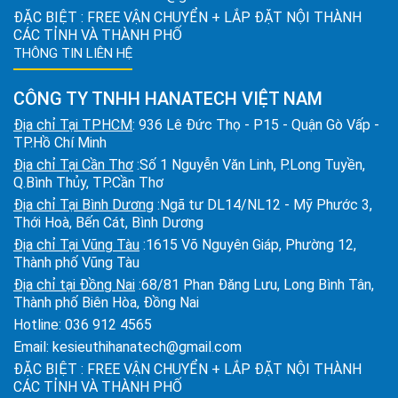
ĐẶC BIỆT : FREE VẬN CHUYỂN + LẮP ĐẶT NỘI THÀNH
CÁC TỈNH VÀ THÀNH PHỐ
THÔNG TIN LIÊN HỆ
CÔNG TY TNHH HANATECH VIỆT NAM
Địa chỉ Tại TPHCM
: 936 Lê Đức Thọ - P15 - Quận Gò Vấp -
TP.Hồ Chí Minh
Địa chỉ Tại Cần Thơ
:Số 1 Nguyễn Văn Linh, P.Long Tuyền,
Q.Bình Thủy, TP.Cần Thơ
Địa chỉ Tại Bình Dương
:Ngã tư DL14/NL12 - Mỹ Phước 3,
Thới Hoà, Bến Cát, Bình Dương
Địa chỉ Tại Vũng Tàu
:1615 Võ Nguyên Giáp, Phường 12,
Thành phố Vũng Tàu
Địa chỉ tại Đồng Nai
:68/81 Phan Đăng Lưu, Long Bình Tân,
Thành phố Biên Hòa, Đồng Nai
Hotline:
036 912 4565
Email:
kesieuthihanatech@gmail.com
ĐẶC BIỆT : FREE VẬN CHUYỂN + LẮP ĐẶT NỘI THÀNH
CÁC TỈNH VÀ THÀNH PHỐ