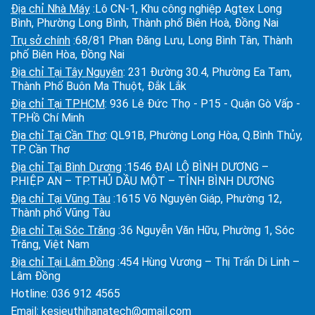
Địa chỉ Nhà Máy
:Lô CN-1, Khu công nghiệp Agtex Long
Bình, Phường Long Bình, Thành phố Biên Hoà, Đồng Nai
Trụ sở chính
:68/81 Phan Đăng Lưu, Long Bình Tân, Thành
phố Biên Hòa, Đồng Nai
Địa chỉ Tại Tây Nguyên
: 231 Đường 30.4, Phường Ea Tam,
Thành Phố Buôn Ma Thuột, Đắk Lắk
Địa chỉ Tại TPHCM
: 936 Lê Đức Thọ - P15 - Quận Gò Vấp -
TP.Hồ Chí Minh
Địa chỉ Tại Cần Thơ
: QL91B, Phường Long Hòa, Q.Bình Thủy,
TP. Cần Thơ
Địa chỉ Tại Bình Dương
:1546 ĐẠI LỘ BÌNH DƯƠNG –
P.HIỆP AN – TP.THỦ DẦU MỘT – TỈNH BÌNH DƯƠNG
Địa chỉ Tại Vũng Tàu
:1615 Võ Nguyên Giáp, Phường 12,
Thành phố Vũng Tàu
Địa chỉ Tại Sóc Trăng
:36 Nguyễn Văn Hữu, Phường 1, Sóc
Trăng, Việt Nam
Địa chỉ Tại Lâm Đồng
:454 Hùng Vương – Thị Trấn Di Linh –
Lâm Đồng
Hotline:
036 912 4565
Email:
kesieuthihanatech@gmail.com