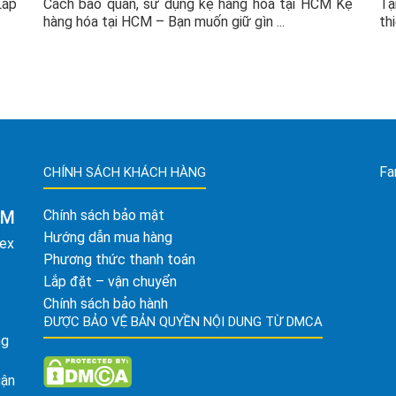
Lắp
Cách bảo quản, sử dụng kệ hàng hóa tại HCM Kệ
Tạ
hàng hóa tại HCM – Bạn muốn giữ gìn ...
th
Fa
CHÍNH SÁCH KHÁCH HÀNG
AM
Chính sách bảo mật
Hướng dẫn mua hàng
tex
Phương thức thanh toán
Lắp đặt – vận chuyển
Chính sách bảo hành
ĐƯỢC BẢO VỆ BẢN QUYỀN NỘI DUNG TỪ DMCA
ng
uận