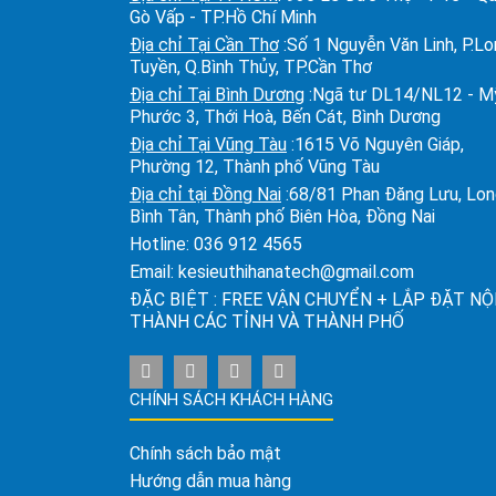
Gò Vấp - TP.Hồ Chí Minh
Địa chỉ Tại Cần Thơ
:Số 1 Nguyễn Văn Linh, P.L
Tuyền, Q.Bình Thủy, TP.Cần Thơ
Địa chỉ Tại Bình Dương
:Ngã tư DL14/NL12 - M
Phước 3, Thới Hoà, Bến Cát, Bình Dương
Địa chỉ Tại Vũng Tàu
:1615 Võ Nguyên Giáp,
Phường 12, Thành phố Vũng Tàu
Địa chỉ tại Đồng Nai
:68/81 Phan Đăng Lưu, Lo
Bình Tân, Thành phố Biên Hòa, Đồng Nai
Hotline:
036 912 4565
Email:
kesieuthihanatech@gmail.com
ĐẶC BIỆT : FREE VẬN CHUYỂN + LẮP ĐẶT NỘ
THÀNH CÁC TỈNH VÀ THÀNH PHỐ
CHÍNH SÁCH KHÁCH HÀNG
Chính sách bảo mật
Hướng dẫn mua hàng