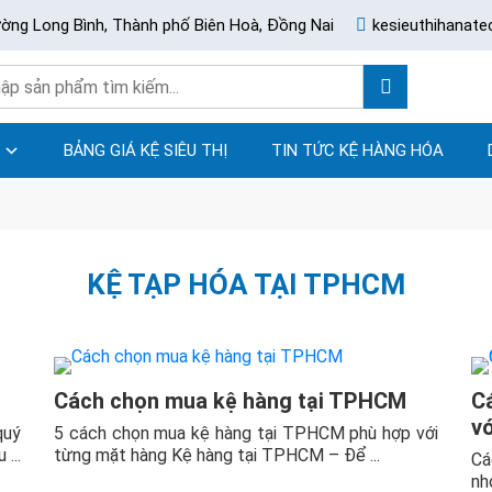
ường Long Bình, Thành phố Biên Hoà, Đồng Nai
kesieuthihanat
BẢNG GIÁ KỆ SIÊU THỊ
TIN TỨC KỆ HÀNG HÓA
KỆ TẠP HÓA TẠI TPHCM
Cách chọn mua kệ hàng tại TPHCM
C
vớ
quý
5 cách chọn mua kệ hàng tại TPHCM phù hợp với
...
từng mặt hàng Kệ hàng tại TPHCM – Để ...
Cá
nh