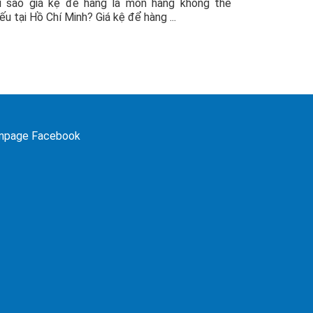
i sao giá kệ để hàng là món hàng không thể
iếu tại Hồ Chí Minh? Giá kệ để hàng ...
npage Facebook