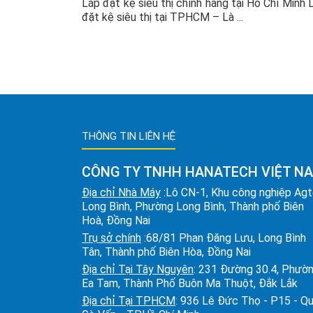
Lắp đặt kệ siêu thị chính hãng tại Hồ Chí Minh 
đặt kệ siêu thị tại TPHCM – Là ...
THÔNG TIN LIÊN HỆ
CÔNG TY TNHH HANATECH VIỆT N
Địa chỉ Nhà Máy
:Lô CN-1, Khu công nghiệp Ag
Long Bình, Phường Long Bình, Thành phố Biên
Hoà, Đồng Nai
Trụ sở chính
:68/81 Phan Đăng Lưu, Long Bình
Tân, Thành phố Biên Hòa, Đồng Nai
Địa chỉ Tại Tây Nguyên
: 231 Đường 30.4, Phườ
Ea Tam, Thành Phố Buôn Ma Thuột, Đắk Lắk
Địa chỉ Tại TPHCM
: 936 Lê Đức Thọ - P15 - Q