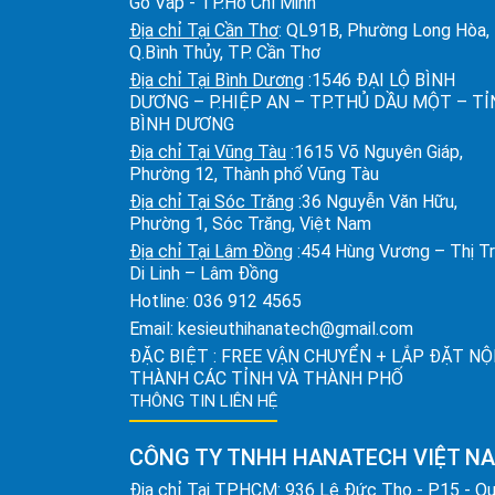
Gò Vấp - TP.Hồ Chí Minh
Địa chỉ Tại Cần Thơ
: QL91B, Phường Long Hòa,
Q.Bình Thủy, TP. Cần Thơ
Địa chỉ Tại Bình Dương
:1546 ĐẠI LỘ BÌNH
DƯƠNG – P.HIỆP AN – TP.THỦ DẦU MỘT – T
BÌNH DƯƠNG
Địa chỉ Tại Vũng Tàu
:1615 Võ Nguyên Giáp,
Phường 12, Thành phố Vũng Tàu
Địa chỉ Tại Sóc Trăng
:36 Nguyễn Văn Hữu,
Phường 1, Sóc Trăng, Việt Nam
Địa chỉ Tại Lâm Đồng
:454 Hùng Vương – Thị T
Di Linh – Lâm Đồng
Hotline:
036 912 4565
Email:
kesieuthihanatech@gmail.com
ĐẶC BIỆT : FREE VẬN CHUYỂN + LẮP ĐẶT NỘ
THÀNH CÁC TỈNH VÀ THÀNH PHỐ
THÔNG TIN LIÊN HỆ
CÔNG TY TNHH HANATECH VIỆT N
Địa chỉ Tại TPHCM
: 936 Lê Đức Thọ - P15 - Q