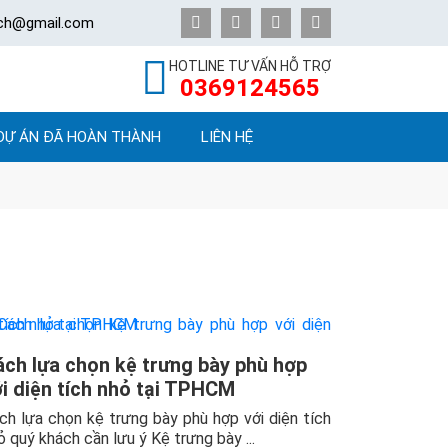
ech@gmail.com
HOTLINE TƯ VẤN HỖ TRỢ
0369124565
DỰ ÁN ĐÃ HOÀN THÀNH
LIÊN HỆ
ách lựa chọn kệ trưng bày phù hợp
i diện tích nhỏ tại TPHCM
ch lựa chọn kệ trưng bày phù hợp với diện tích
ỏ quý khách cần lưu ý Kệ trưng bày ...